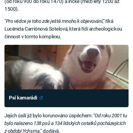
(od roku 900 do roku 1470) a incké (mezi lety 1200 až
1500).
"
Pro vědce je toho zde ještě mnoho k objevování
," říká
Lucénida Carriónová Sotelová, která řídí archeologickou
činnost v tomto komplexu.
Psí kamarádi
Jejich úsilí již bylo korunováno úspěchem: "
Od roku 2001 tu
bylo nalezeno 138 psů a 134 lidských ostatků pocházejících
z období Ychsma,
" dodává.