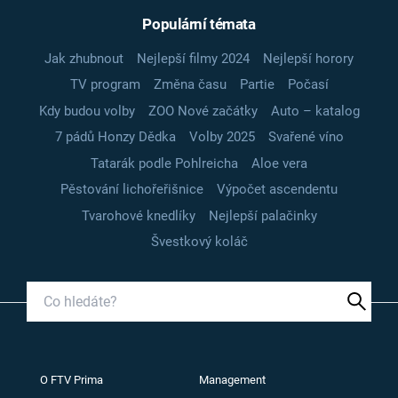
Populární témata
Jak zhubnout
Nejlepší filmy 2024
Nejlepší horory
TV program
Změna času
Partie
Počasí
Kdy budou volby
ZOO Nové začátky
Auto – katalog
7 pádů Honzy Dědka
Volby 2025
Svařené víno
Tatarák podle Pohlreicha
Aloe vera
Pěstování lichořeřišnice
Výpočet ascendentu
Tvarohové knedlíky
Nejlepší palačinky
Švestkový koláč
O FTV Prima
Management