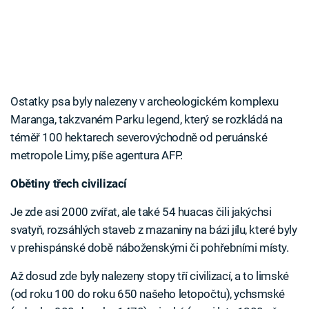
Ostatky psa byly nalezeny v archeologickém komplexu
Maranga, takzvaném Parku legend, který se rozkládá na
téměř 100 hektarech severovýchodně od peruánské
metropole Limy, píše agentura AFP.
Obětiny třech civilizací
Je zde asi 2000 zvířat, ale také 54 huacas čili jakýchsi
svatyň, rozsáhlých staveb z mazaniny na bázi jílu, které byly
v prehispánské době náboženskými či pohřebními místy.
Až dosud zde byly nalezeny stopy tří civilizací, a to limské
(od roku 100 do roku 650 našeho letopočtu), ychsmské