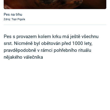
Časopis
Pes na trhu
Sledujte prima+
Zdroj: Topi Pigula
Přihlášení
Pes s provazem kolem krku má ještě všechnu
srst. Nicméně byl obětován před 1000 lety,
pravděpodobně v rámci pohřebního rituálu
Sledujte nás
nějakého válečníka