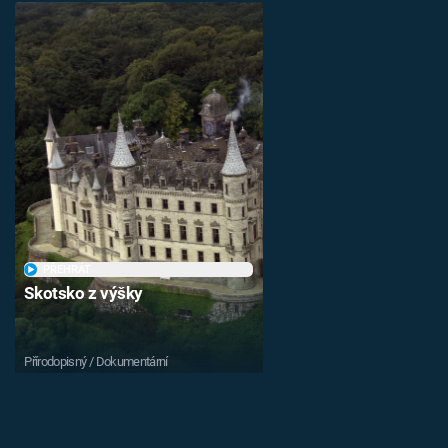
PŘEHRÁT
Skotsko z výšky
Přírodopisný / Dokumentární