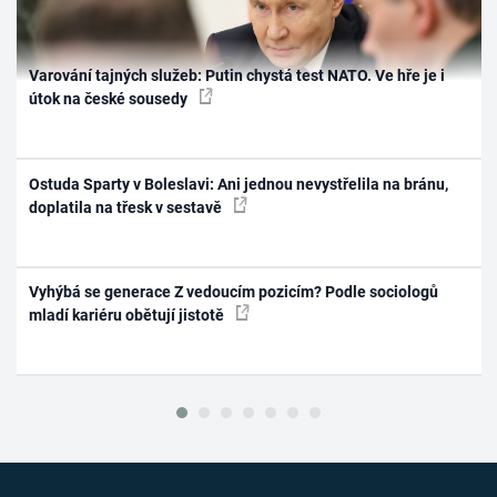
Varování tajných služeb: Putin chystá test NATO. Ve hře je i
útok na české sousedy
Ostuda Sparty v Boleslavi: Ani jednou nevystřelila na bránu,
doplatila na třesk v sestavě
Vyhýbá se generace Z vedoucím pozicím? Podle sociologů
mladí kariéru obětují jistotě