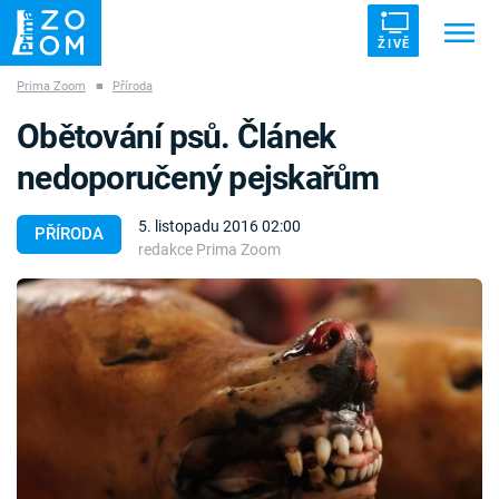
ŽIVĚ
Prima Zoom
■
Příroda
Trendy:
ZRÁDCI
UFO
DRUHÁ SVĚTOVÁ VÁLKA
Obětování psů. Článek
ZÁHADY
VETŘELCI DÁVNOVĚKU
nedoporučený pejskařům
5. listopadu 2016 02:00
PŘÍRODA
redakce Prima Zoom
Témata
Témata
Pořady
TV Program