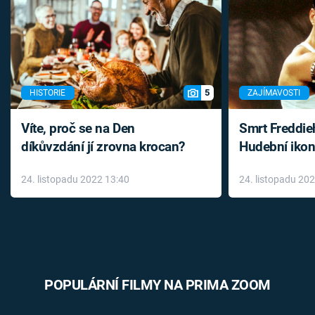
5
HISTORIE
ZAJÍMAVOSTI
Víte, proč se na Den
Smrt Freddie
díkůvzdání jí zrovna krocan?
Hudební ikon
až do konce 
24. listopadu 2022 13:40
24. listopadu 20
léky
POPULÁRNÍ FILMY NA PRIMA ZOOM