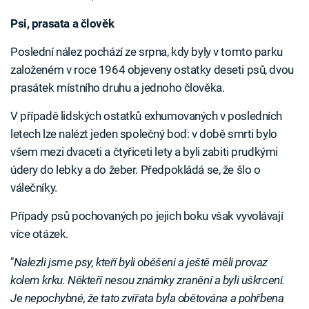
Psi, prasata a člověk
Poslední nález pochází ze srpna, kdy byly v tomto parku
založeném v roce 1964 objeveny ostatky deseti psů, dvou
prasátek místního druhu a jednoho člověka.
V případě lidských ostatků exhumovaných v posledních
letech lze nalézt jeden společný bod: v době smrti bylo
všem mezi dvaceti a čtyřiceti lety a byli zabiti prudkými
údery do lebky a do žeber. Předpokládá se, že šlo o
válečníky.
Případy psů pochovaných po jejich boku však vyvolávají
více otázek.
"
Nalezli jsme psy, kteří byli oběšeni a ještě měli provaz
kolem krku. Někteří nesou známky zranění a byli uškrceni.
Je nepochybné, že tato zvířata byla obětována a pohřbena