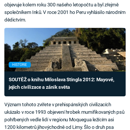
objevuje kolem roku 300 našeho letopočtu a byl zřejmě
společníkem Inků. V roce 2001 ho Peru vyhlásilo národním
dědictvím.
HISTORIE
SOUTĚŽ o knihu Miloslava Stingla 2012: Mayové,
jejich civilizace a zánik světa
Význam tohoto zvířete v prehispánských civilizacích
ukázalo v roce 1993 objevení hrobek mumifikovaných psů
pohřbených vedle lidí v regionu Moquegua ležícím asi
1200 kilometrů jihovýchodně od Limy. Šlo o druh psa