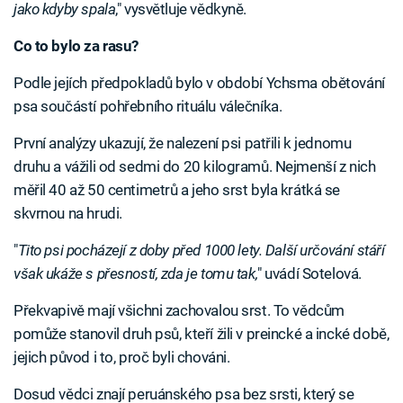
jako kdyby spala
," vysvětluje vědkyně.
Co to bylo za rasu?
Podle jejích předpokladů bylo v období Ychsma obětování
psa součástí pohřebního rituálu válečníka.
První analýzy ukazují, že nalezení psi patřili k jednomu
druhu a vážili od sedmi do 20 kilogramů. Nejmenší z nich
měřil 40 až 50 centimetrů a jeho srst byla krátká se
skvrnou na hrudi.
"
Tito psi pocházejí z doby před 1000 lety. Další určování stáří
však ukáže s přesností, zda je tomu tak,
" uvádí Sotelová.
Překvapivě mají všichni zachovalou srst. To vědcům
pomůže stanovil druh psů, kteří žili v preincké a incké době,
jejich původ i to, proč byli chováni.
Dosud vědci znají peruánského psa bez srsti, který se