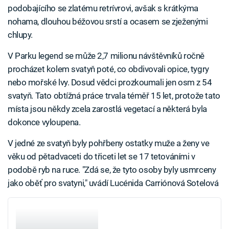
podobajícího se zlatému retrívrovi, avšak s krátkýma
nohama, dlouhou béžovou srstí a ocasem se zježenými
chlupy.
V Parku legend se může 2,7 milionu návštěvníků ročně
procházet kolem svatyň poté, co obdivovali opice, tygry
nebo mořské lvy. Dosud vědci prozkoumali jen osm z 54
svatyň. Tato obtížná práce trvala téměř 15 let, protože tato
místa jsou někdy zcela zarostlá vegetací a některá byla
dokonce vyloupena.
V jedné ze svatyň byly pohřbeny ostatky muže a ženy ve
věku od pětadvaceti do třiceti let se 17 tetováními v
podobě ryb na ruce. "Zdá se, že tyto osoby byly usmrceny
jako oběť pro svatyni," uvádí Lucénida Carriónová Sotelová