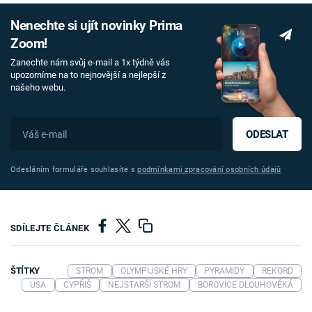
Nenechte si ujít novinky Prima
Zoom!
Zanechte nám svůj e-mail a 1x týdně vás
upozorníme na to nejnovější a nejlepší z
našeho webu.
ODESLAT
Odesláním formuláře souhlasíte s
podmínkami zpracování osobních údajů
SDÍLEJTE ČLÁNEK
ŠTÍTKY
STROM
OLYMPIJSKÉ HRY
PYRAMIDY
REKORD
USA
CYPŘIŠ
NEJSTARŠÍ STROM
BOROVICE DLOUHOVĚKÁ