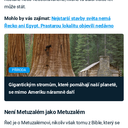
může stát.
Mohlo by vás zajímat:
Nejstarší stavby světa nemá
Řecko ani Egypt. Prastarou lokalitu objevili nedávno
PŘÍRODA
Gigantickým stromům, které pomáhají naší planetě,
se mimo Ameriku náramně daří
Není Metuzalém jako Metuzalém
Řeč je o Metuzalémovi, nikoliv však tomu z Bible, který se