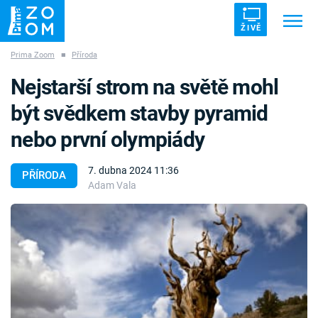
ŽIVĚ
Prima Zoom
■
Příroda
Trendy:
ZRÁDCI
UFO
DRUHÁ SVĚTOVÁ VÁLKA
Nejstarší strom na světě mohl
ZÁHADY
VETŘELCI DÁVNOVĚKU
být svědkem stavby pyramid
nebo první olympiády
7. dubna 2024 11:36
PŘÍRODA
Adam Vala
Témata
Témata
Pořady
TV Program