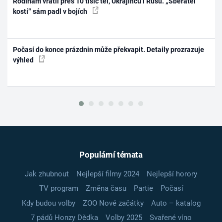
Rodinám vrátil přes 10 tisíc těl, Ukrajinců i Rusů. „Sběratel
kostí“ sám padl v bojích
Počasí do konce prázdnin může překvapit. Detaily prozrazuje
výhled
Populární témata
Jak zhubnout
Nejlepší filmy 2024
Nejlepší horory
TV program
Změna času
Partie
Počasí
Kdy budou volby
ZOO Nové začátky
Auto – katalog
7 pádů Honzy Dědka
Volby 2025
Svařené víno