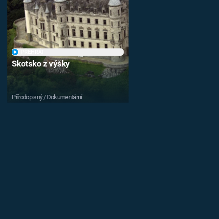
PŘEHRÁT
Skotsko z výšky
Přírodopisný / Dokumentární