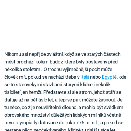
Nikomu asi nepřijde zvláštní, když se ve starých částech
měst prochází kolem budov, které byly postaveny před
několika stoletími. O trochu výjimečnější pocit může
člověk mít, pokud se nachází třeba v
Itálii
nebo
Egyptě
, kde
se to starověkými stavbami starými klidně i několik
tisíciletí jen hemží. Představte si ale strom, jehož stáří se
datuje až na pět tisíc let, a teprve pak můžete žasnout. Je
tu něco, co žije neuvěřitelně dlouho, a mohlo být svědkem
obrovského množství důležitých lidských milníků včetně
první olympiády datované do roku 776 př. n. l., a pokud se
nestane něco neočekávaného, klidně tu další tisíce let