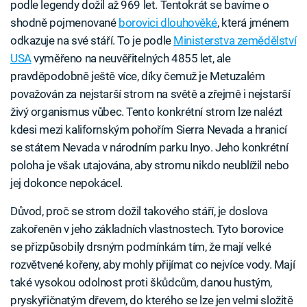
podle legendy dožil až 969 let. Tentokrát se bavíme o
shodně pojmenované
borovici dlouhověké
, která jménem
odkazuje na své stáří. To je podle
Ministerstva zemědělství
USA
vyměřeno na neuvěřitelných 4855 let, ale
pravděpodobně ještě více, díky čemuž je Metuzalém
považován za nejstarší strom na světě a zřejmě i nejstarší
živý organismus vůbec. Tento konkrétní strom lze nalézt
kdesi mezi kalifornským pohořím Sierra Nevada a hranicí
se státem Nevada v národním parku Inyo. Jeho konkrétní
poloha je však utajována, aby stromu nikdo neublížil nebo
jej dokonce nepokácel.
Důvod, proč se strom dožil takového stáří, je doslova
zakořeněn v jeho základních vlastnostech. Tyto borovice
se přizpůsobily drsným podmínkám tím, že mají velké
rozvětvené kořeny, aby mohly přijímat co nejvíce vody. Mají
také vysokou odolnost proti škůdcům, danou hustým,
pryskyřičnatým dřevem, do kterého se lze jen velmi složitě