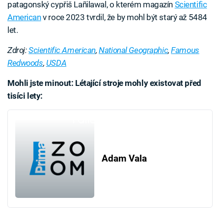
patagonský cypřiš Lañilawal, o kterém magazín
Scientific
American
v roce 2023 tvrdil, že by mohl být starý až 5484
let.
Zdroj:
Scientific American
,
National Geographic
,
Famous
Redwoods
,
USDA
Mohli jste minout: Létající stroje mohly existovat před
tisíci lety:
Failed to fetch
Adam Vala