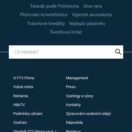
Tatarák podle Pohlreicha
Aloe vera
Pěstování lichořeřišnice
Výpočet ascendentu
Tvarohové knedlíky
Nejlepší palačinky
Švestkový koláč
O FTV Prima
Management
Volná místa
Press
Reklama
Castingy a výzvy
HbbTV
Kontakty
Podmínky užívání
Zpracování osobních údajů
Cookies
Nápověda
Vlastník FTV Prima spol. s
Redakce