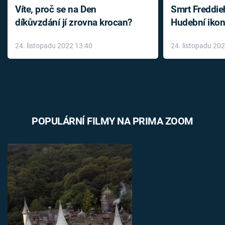
Víte, proč se na Den
Smrt Freddie
díkůvzdání jí zrovna krocan?
Hudební ikon
až do konce 
24. listopadu 2022 13:40
24. listopadu 20
léky
POPULÁRNÍ FILMY NA PRIMA ZOOM