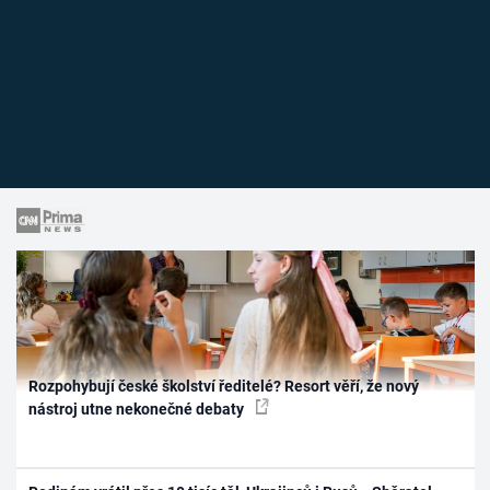
Rozpohybují české školství ředitelé? Resort věří, že nový
nástroj utne nekonečné debaty