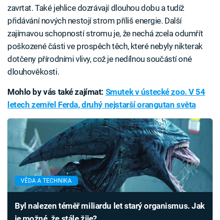
zavrtat. Také jehlice dozrávají dlouhou dobu a tudíž
přidávání nových nestojí strom příliš energie. Další
zajímavou schopností stromu je, že nechá zcela odumřít
poškozené části ve prospěch těch, které nebyly nikterak
dotčeny přírodními vlivy, což je nedílnou součástí oné
dlouhověkosti.
Mohlo by vás také zajímat:
Smutek v ústecké zoo. V 54
letech zemřel Ferda, druhý nejstarší orangutan světa
VĚDA A TECHNIKA
Byl nalezen téměř miliardu let starý organismus. Jak
je možné, že stále žije?