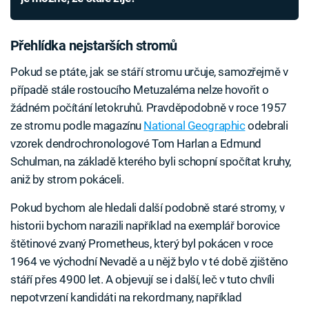
Přehlídka nejstarších stromů
Pokud se ptáte, jak se stáří stromu určuje, samozřejmě v
případě stále rostoucího Metuzaléma nelze hovořit o
žádném počítání letokruhů. Pravděpodobně v roce 1957
ze stromu podle magazínu
National Geographic
odebrali
vzorek dendrochronologové Tom Harlan a Edmund
Schulman, na základě kterého byli schopní spočítat kruhy,
aniž by strom pokáceli.
Pokud bychom ale hledali další podobně staré stromy, v
historii bychom narazili například na exemplář borovice
štětinové zvaný Prometheus, který byl pokácen v roce
1964 ve východní Nevadě a u nějž bylo v té době zjištěno
stáří přes 4900 let. A objevují se i další, leč v tuto chvíli
nepotvrzení kandidáti na rekordmany, například