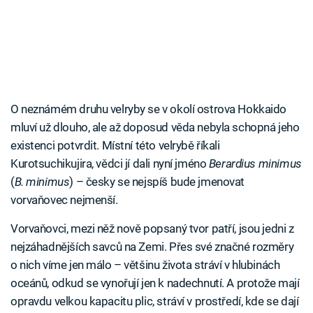
O neznámém druhu velryby se v okolí ostrova Hokkaido
mluví už dlouho, ale až doposud věda nebyla schopná jeho
existenci potvrdit. Místní této velrybě říkali
Kurotsuchikujira, vědci jí dali nyní jméno
Berardius minimus
(
B. minimus
) – česky se nejspíš bude jmenovat
vorvaňovec nejmenší.
Vorvaňovci, mezi něž nově popsaný tvor patří, jsou jedni z
nejzáhadnějších savců na Zemi. Přes své značné rozměry
o nich víme jen málo – většinu života stráví v hlubinách
oceánů, odkud se vynořují jen k nadechnutí. A protože mají
opravdu velkou kapacitu plic, stráví v prostředí, kde se dají