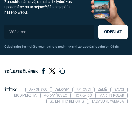
Zanechte nám svůj e-mail a 1x týdně vás
upozorníme na to nejnovější a nejlepší z
našeho webu.
ODESLAT
Odesláním formuláře souhlasíte s
podmínkami zpracování osobních údajů
SDÍLEJTE ČLÁNEK
ŠTÍTKY
JAPONSKO
VELRYBY
KYTOVCI
ZEMĚ
SAVCI
BIODIVERZITA
VORVAŇOVEC
HOKKAIDÓ
MARTIN KOLÁŘ
SCIENTIFIC REPORTS
TADASU K. YAMADA