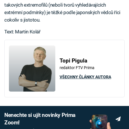
takových extremofilů (neboli tvorů vyhledávajících
extrémní podmínky) je těžké podle japonských vědců říci
cokoliv s jistotou.
Text: Martin Kolář
Topi Pigula
redaktor FTV Prima
VŠECHNY ČLÁNKY AUTORA
Nenechte si ujít novinky Prima
Zoom!