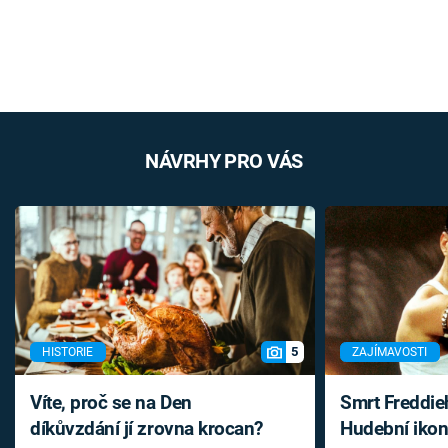
NÁVRHY PRO VÁS
5
HISTORIE
ZAJÍMAVOSTI
Víte, proč se na Den
Smrt Freddie
díkůvzdání jí zrovna krocan?
Hudební ikon