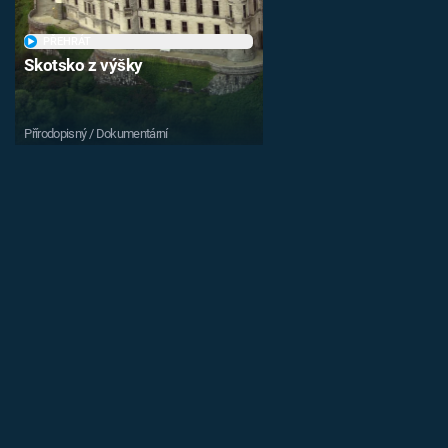
PŘEHRÁT
Skotsko z výšky
Přírodopisný / Dokumentární