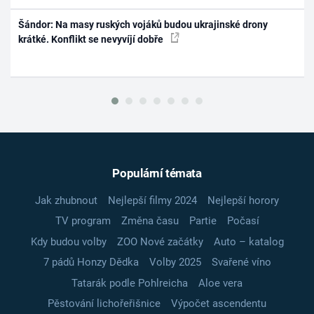
Šándor: Na masy ruských vojáků budou ukrajinské drony
krátké. Konflikt se nevyvíjí dobře
Populární témata
Jak zhubnout
Nejlepší filmy 2024
Nejlepší horory
TV program
Změna času
Partie
Počasí
Kdy budou volby
ZOO Nové začátky
Auto – katalog
7 pádů Honzy Dědka
Volby 2025
Svařené víno
Tatarák podle Pohlreicha
Aloe vera
Pěstování lichořeřišnice
Výpočet ascendentu