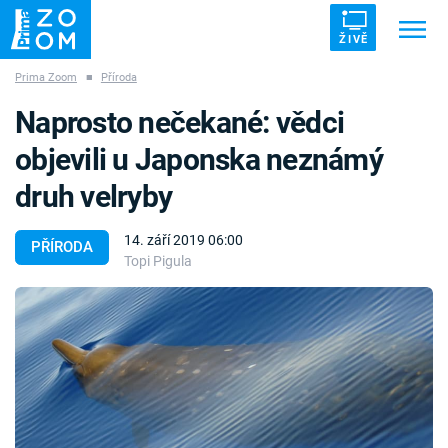
ŽIVĚ
Prima Zoom
■
Příroda
Trendy:
ZRÁDCI
UFO
DRUHÁ SVĚTOVÁ VÁLKA
Naprosto nečekané: vědci
ZÁHADY
VETŘELCI DÁVNOVĚKU
objevili u Japonska neznámý
druh velryby
14. září 2019 06:00
PŘÍRODA
Topi Pigula
Témata
Témata
Pořady
TV Program