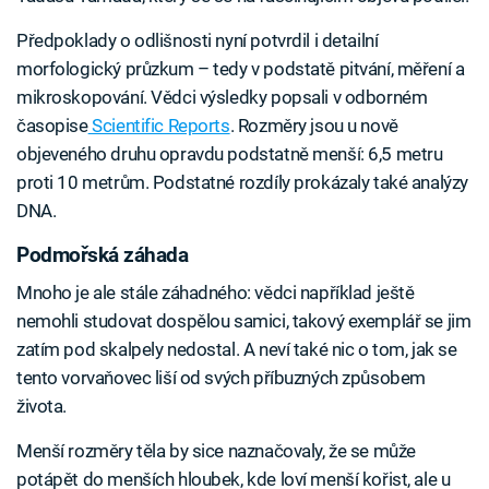
Předpoklady o odlišnosti nyní potvrdil i detailní
morfologický průzkum – tedy v podstatě pitvání, měření a
mikroskopování. Vědci výsledky popsali v odborném
časopise
Scientific Reports
. Rozměry jsou u nově
objeveného druhu opravdu podstatně menší: 6,5 metru
proti 10 metrům. Podstatné rozdíly prokázaly také analýzy
DNA.
Podmořská záhada
Mnoho je ale stále záhadného: vědci například ještě
nemohli studovat dospělou samici, takový exemplář se jim
zatím pod skalpely nedostal. A neví také nic o tom, jak se
tento vorvaňovec liší od svých příbuzných způsobem
života.
Menší rozměry těla by sice naznačovaly, že se může
potápět do menších hloubek, kde loví menší kořist, ale u