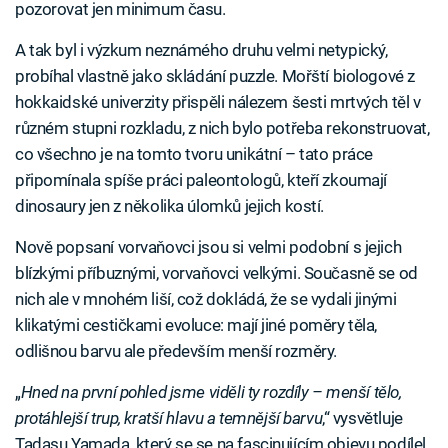
pozorovat jen minimum času.
A tak byl i výzkum neznámého druhu velmi netypický,
probíhal vlastně jako skládání puzzle. Mořští biologové z
hokkaidské univerzity přispěli nálezem šesti mrtvých těl v
různém stupni rozkladu, z nich bylo potřeba rekonstruovat,
co všechno je na tomto tvoru unikátní – tato práce
připomínala spíše práci paleontologů, kteří zkoumají
dinosaury jen z několika úlomků jejich kostí.
Nově popsaní vorvaňovci jsou si velmi podobní s jejich
blízkými příbuznými, vorvaňovci velkými. Současně se od
nich ale v mnohém liší, což dokládá, že se vydali jinými
klikatými cestičkami evoluce: mají jiné poměry těla,
odlišnou barvu ale především menší rozměry.
„
Hned na první pohled jsme viděli ty rozdíly – menší tělo,
protáhlejší trup, kratší hlavu a temnější barvu
,“ vysvětluje
Tadasu Yamada, který se se na fascinujícím objevu podílel.