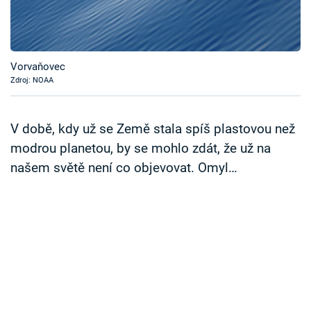
Časopis
Sledujte prima+
Vorvaňovec
Zdroj: NOAA
Přihlášení
V době, kdy už se Země stala spíš plastovou než
Sledujte nás
modrou planetou, by se mohlo zdát, že už na
našem světě není co objevovat. Omyl…