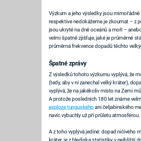
Výzkum a jeho výsledky jsou mimořádně 
respektive nedokážeme je zkoumat – z pov
jsou ukryté na dně oceánů a moří – anebo
velmi špatně zjišťuje, jaké je průměrné stáří
průměrná frekvence dopadů těchto velkých
Špatné zprávy
Z výsledků tohoto výzkumu vyplývá, že mete
(tedy, aby v ní zanechal velký kráter), dop
vyplývá, že na jakékoliv místo na Zemi m
A protože posledních 180 let známe velmi
exploze tunguského
ani čeljabinského me
navíc vybuchly už při průletu atmosférou.
A z toho vyplývá jediné: dopad ničivého 
kráter, je z hlediska statistiky v nejbližš