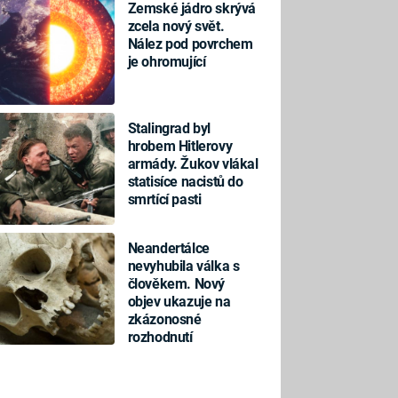
Zemské jádro skrývá
zcela nový svět.
Nález pod povrchem
je ohromující
Stalingrad byl
hrobem Hitlerovy
armády. Žukov vlákal
statisíce nacistů do
smrtící pasti
Neandertálce
nevyhubila válka s
člověkem. Nový
objev ukazuje na
zkázonosné
rozhodnutí