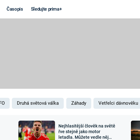
Časopis
Sledujte prima+
Věda a
Války
technika
STUDENÁ V
KORONAVIRUS
VÁLKA VE
VIETNAMU
VESMÍR
VÁLEČNÉ FI
MARS
SERIÁLY
FO
Druhá světová válka
Záhady
Vetřelci dávnověku
Nejhlasitější člověk na světě
Záhady a
Zajímav
řve stejně jako motor
letadla. Můžete vedle něj
konspirace