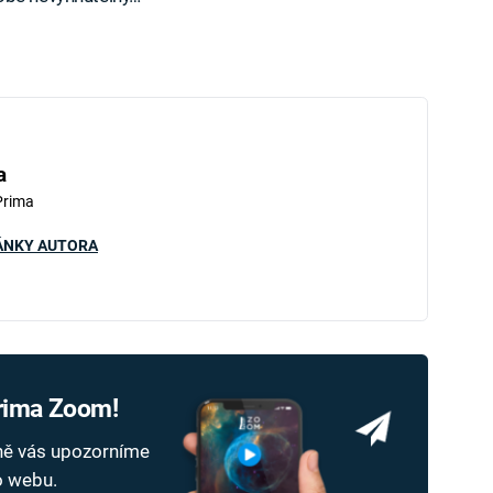
a
Prima
ÁNKY AUTORA
Prima Zoom!
dně vás upozorníme
ho webu.