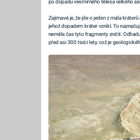
po dopadu vesmírného tělesa velkého as
Zajímavé je, že jde o jeden z mála kráter
jehož dopadem kráter vznikl. To naznačuje,
neměla čas tyto fragmenty zničit. Odhaduj
před asi 300 tisíci lety, což je geologic