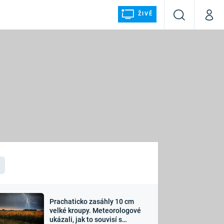
ŽIVĚ
Vyhledávání
Můj p
Prima+
ÁLKA
CNN Prima NEWS
Prima FRESH
Prima LIVING
LMY A
Prima Ženy
Prima LAJK
Prachaticko zasáhly 10 cm
osti
velké kroupy. Meteorologové
Sledujte nás
ukázali, jak to souvisí s