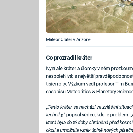
Meteor Crater v Arizoně
Co prozradil kráter
Nyní ale kráter a úlomky v něm prozkoumal
nespolehlivá; s největší pravděpodobnost
tisíci roky. Výzkum vedl profesor Tim Ba
časopisu Meteoritics & Planetary Science
„
Tento kráter se nachází ve zvláštní situac
techniky,
“ popsal vědec, kde je problém. „
která byla do té doby chráněná před kosmic
okolí a umožnila vznik úplně nových píseč