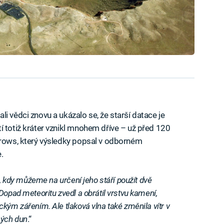
i vědci znovu a ukázalo se, že starší datace je
í totiž kráter vznikl mnohem dříve – už před 120
rrows, který výsledky popsal v odborném
.
i, kdy můžeme na určení jeho stáří použít dvě
Dopad meteoritu zvedl a obrátil vrstvu kamení,
kým zářením. Ale tlaková vlna také změnila vítr v
ných dun
.“