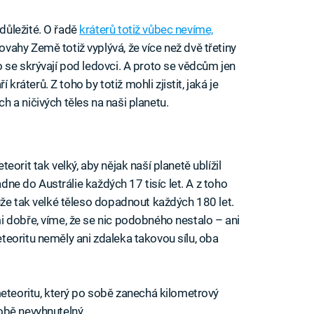
důležité. O řadě
kráterů totiž vůbec nevíme,
ahy Země totiž vyplývá, že více než dvě třetiny
 se skrývají pod ledovci. A proto se vědcům jen
 kráterů. Z toho by totiž mohli zjistit, jaká je
 a ničivých těles na naši planetu.
orit tak velký, aby nějak naší planetě ublížil
adne do Austrálie každých 17 tisíc let. A z toho
ůže tak velké těleso dopadnout každých 180 let.
 dobře, víme, že se nic podobného nestalo – ani
teoritu neměly ani zdaleka takovou sílu, oba
meteoritu, který po sobě zanechá kilometrový
í době nevyhnutelný…