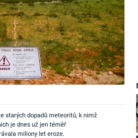
ze starých dopadů meteoritů, k nimž
nich je dnes už jen téměř
rávala miliony let eroze.