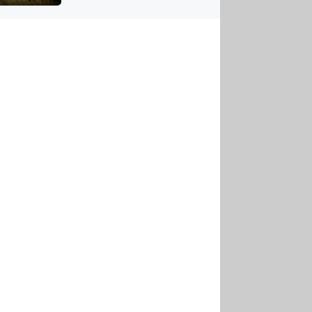
US
tornádem
RSUS
ZE A