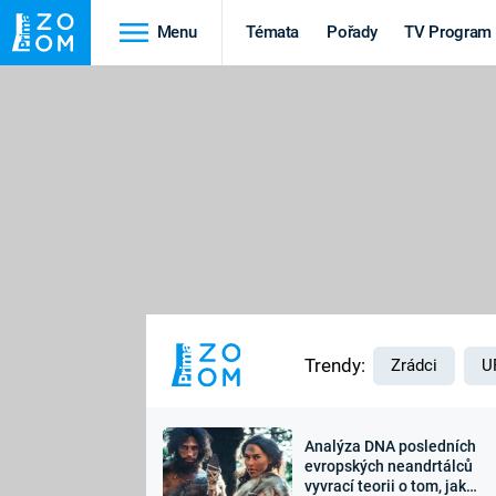
Menu
Témata
Pořady
TV Program
Cestování
Historie
HRADY A ZÁMKY
VIKINGOVÉ
HEDVÁBNÁ STEZKA
EPIDEMIE A
PANDEMIE
PŘÍRODA
STAROVĚKÝ EGYPT
Trendy:
Zrádci
U
Analýza DNA posledních
Druhá
Výročí
evropských neandrtálců
vyvrací teorii o tom, jak
světová válka