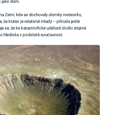
i jako dům.
ů na Zemi, kde se dochovaly úlomky meteoritu,
 že kráter je relativně mladý – příroda ještě
e se, že ke katastrofické události došlo zřejmě
kého hlediska v podstatě současnost.