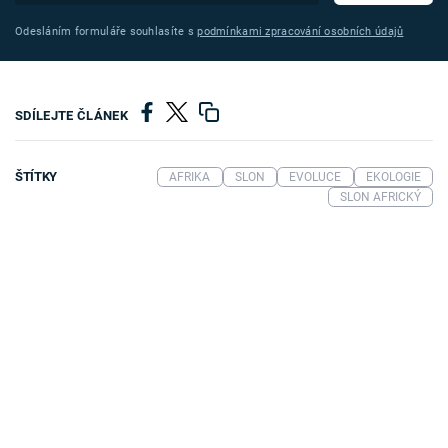
Odesláním formuláře souhlasíte s
podmínkami zpracování osobních údajů
SDÍLEJTE ČLÁNEK
ŠTÍTKY
AFRIKA
SLON
EVOLUCE
EKOLOGIE
SLON AFRICKÝ