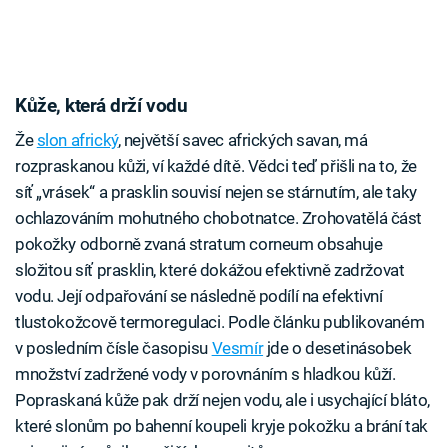
Kůže, která drží vodu
Že
slon africký
, největší savec afrických savan, má
rozpraskanou kůži, ví každé dítě. Vědci teď přišli na to, že
síť „vrásek“ a prasklin souvisí nejen se stárnutím, ale taky
ochlazováním mohutného chobotnatce. Zrohovatělá část
pokožky odborně zvaná stratum corneum obsahuje
složitou síť prasklin, které dokážou efektivně zadržovat
vodu. Její odpařování se následně podílí na efektivní
tlustokožcově termoregulaci. Podle článku publikovaném
v posledním čísle časopisu
Vesmír
jde o desetinásobek
množství zadržené vody v porovnáním s hladkou kůží.
Popraskaná kůže pak drží nejen vodu, ale i usychající bláto,
které slonům po bahenní koupeli kryje pokožku a brání tak