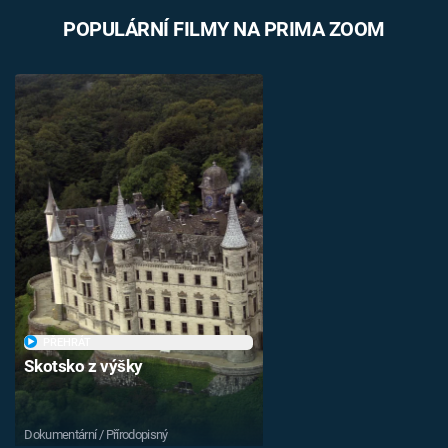
POPULÁRNÍ FILMY NA PRIMA ZOOM
PŘEHRÁT
Skotsko z výšky
Dokumentární / Přírodopisný