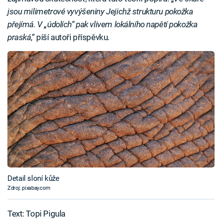
jsou milimetrové vyvýšeniny Jejichž strukturu pokožka
přejímá. V „údolích“ pak vlivem lokálního napětí pokožka
praská
,“ píší autoři příspěvku.
Detail sloní kůže
Zdroj: pixabay.com
Text: Topi Pigula