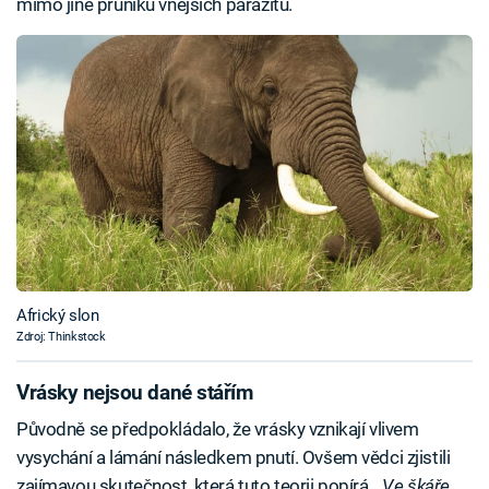
mimo jiné průniku vnějších parazitů.
Africký slon
Zdroj: Thinkstock
Vrásky nejsou dané stářím
Původně se předpokládalo, že vrásky vznikají vlivem
vysychání a lámání následkem pnutí. Ovšem vědci zjistili
zajímavou skutečnost, která tuto teorii popírá. „
Ve škáře