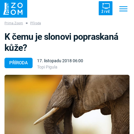
ŽIVĚ
Prima Zoom
■
Příroda
Trendy:
ZRÁDCI
UFO
DRUHÁ SVĚTOVÁ VÁLKA
K čemu je slonovi popraskaná
ZÁHADY
VETŘELCI DÁVNOVĚKU
kůže?
17. listopadu 2018 06:00
PŘÍRODA
Topi Pigula
Témata
Témata
Pořady
TV Program