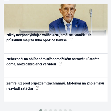
Nikdy nezpochybňujte voliče ANO, smál se Staněk. Dle
průzkumu mají za lídra opozice Babiše
Nebezpečí na oblíbeném středomořském ostrově: Zůstaňte
doma, hrozí ozbrojenci ve videu
Zemřel už před příjezdem záchranářů. Motorkář na Znojemsku
nezvládl zatáčku