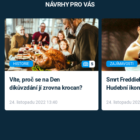
NÁVRHY PRO VÁS
5
HISTORIE
ZAJÍMAVOSTI
Víte, proč se na Den
Smrt Freddie
díkůvzdání jí zrovna krocan?
Hudební ikon
až do konce 
24. listopadu 2022 13:40
24. listopadu 20
léky