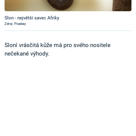
Časopis
Slon - největší savec Afriky
Sledujte prima+
Zdroj: Pixabay
Přihlášení
Sloní vrásčitá kůže má pro svého nositele
nečekané výhody.
Sledujte nás