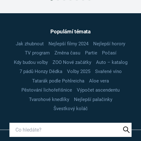
Populární témata
Jak zhubnout
Nejlepší filmy 2024
Nejlepší horory
TV program
Změna času
Partie
Počasí
Kdy budou volby
ZOO Nové začátky
Auto – katalog
7 pádů Honzy Dědka
Volby 2025
Svařené víno
Tatarák podle Pohlreicha
Aloe vera
Pěstování lichořeřišnice
Výpočet ascendentu
Tvarohové knedlíky
Nejlepší palačinky
Švestkový koláč