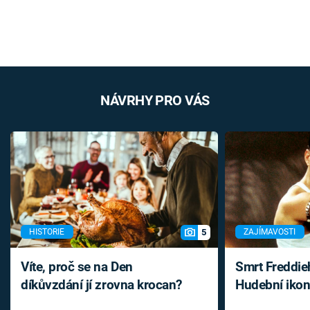
NÁVRHY PRO VÁS
5
HISTORIE
ZAJÍMAVOSTI
Víte, proč se na Den
Smrt Freddie
díkůvzdání jí zrovna krocan?
Hudební ikon
až do konce 