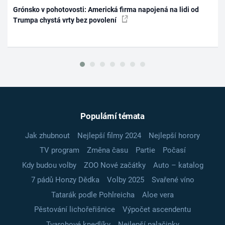
Grónsko v pohotovosti: Americká firma napojená na lidi od
Trumpa chystá vrty bez povolení
Populární témata
Jak zhubnout
Nejlepší filmy 2024
Nejlepší horory
TV program
Změna času
Partie
Počasí
Kdy budou volby
ZOO Nové začátky
Auto – katalog
7 pádů Honzy Dědka
Volby 2025
Svařené víno
Tatarák podle Pohlreicha
Aloe vera
Pěstování lichořeřišnice
Výpočet ascendentu
Tvarohové knedlíky
Nejlepší palačinky