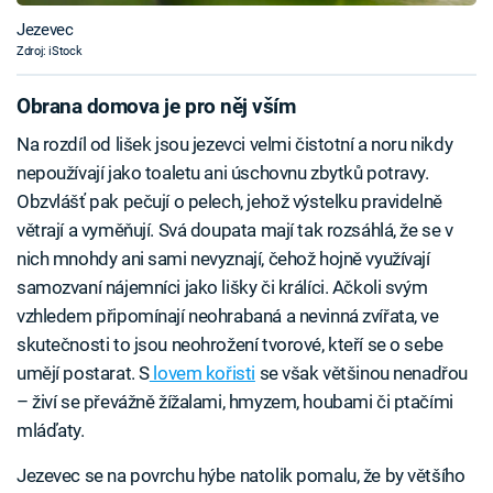
Jezevec
Zdroj: iStock
Obrana domova je pro něj vším
Na rozdíl od lišek jsou jezevci velmi čistotní a noru nikdy
nepoužívají jako toaletu ani úschovnu zbytků potravy.
Obzvlášť pak pečují o pelech, jehož výstelku pravidelně
větrají a vyměňují. Svá doupata mají tak rozsáhlá, že se v
nich mnohdy ani sami nevyznají, čehož hojně využívají
samozvaní nájemníci jako lišky či králíci. Ačkoli svým
vzhledem připomínají neohrabaná a nevinná zvířata, ve
skutečnosti to jsou neohrožení tvorové, kteří se o sebe
umějí postarat. S
lovem kořisti
se však většinou nenadřou
– živí se převážně žížalami, hmyzem, houbami či ptačími
mláďaty.
Jezevec se na povrchu hýbe natolik pomalu, že by většího