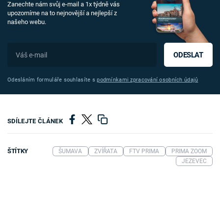
Zanechte nám svůj e-mail a 1x týdně vás
upozorníme na to nejnovější a nejlepší z
našeho webu.
ODESLAT
Odesláním formuláře souhlasíte s
podmínkami zpracování osobních údajů
SDÍLEJTE ČLÁNEK
ŠTÍTKY
ŠUMAVA
ZVÍŘATA
FTV PRIMA
PRIMA ZOOM
JEZEVEC