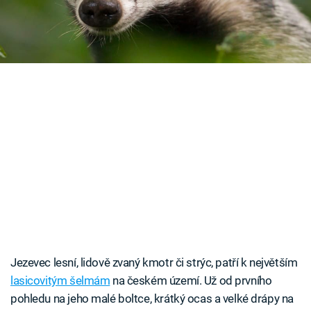
i život.
Časopis
Sledujte prima+
Přihlášení
Sledujte nás
Jezevec lesní, lidově zvaný kmotr či strýc, patří k největším
lasicovitým šelmám
na českém území. Už od prvního
pohledu na jeho malé boltce, krátký ocas a velké drápy na