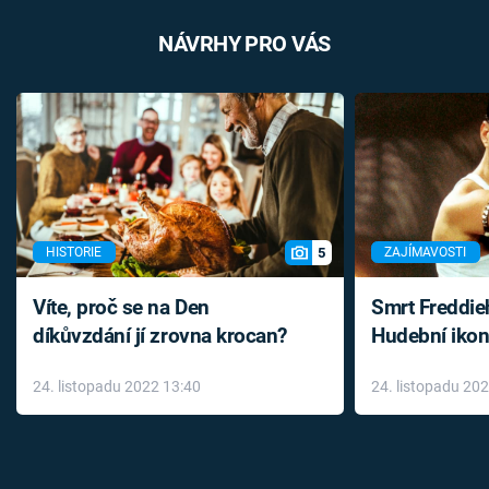
NÁVRHY PRO VÁS
5
HISTORIE
ZAJÍMAVOSTI
Víte, proč se na Den
Smrt Freddie
díkůvzdání jí zrovna krocan?
Hudební ikon
až do konce 
24. listopadu 2022 13:40
24. listopadu 20
léky