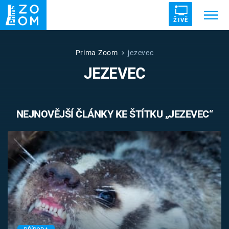
ŽIVĚ
Trendy:
ZRÁDCI
UFO
DRUHÁ SVĚTOVÁ VÁLKA
Prima Zoom
jezevec
JEZEVEC
ZÁHADY
VETŘELCI DÁVNOVĚKU
NEJNOVĚJŠÍ ČLÁNKY KE ŠTÍTKU „JEZEVEC“
Témata
Témata
Pořady
TV Program