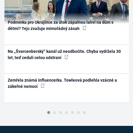
Podmínka pro Ukrajince za útok zápalnou lahví na dům s
dětmi? Tejc zvažuje mimořádný zásah
Na „Švarcenberský“ kanál už neodbočíte. Chyba vydržela 30
let, teď ceduli celou odstraní
Zemřela známá influencerka. Towleová podlehla vzácné a
zákeřné nemoci