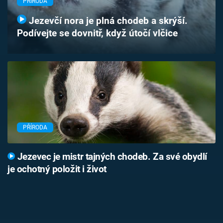
PŘÍRODA
Časopis
Jezevčí nora je plná chodeb a skrýší.
Podívejte se dovnitř, když útočí vlčice
Sledujte prima+
Přihlášení
Sledujte nás
PŘÍRODA
Jezevec je mistr tajných chodeb. Za své obydlí
je ochotný položit i život