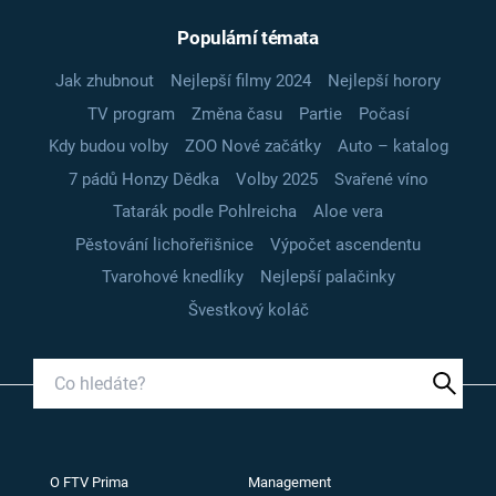
Populární témata
Jak zhubnout
Nejlepší filmy 2024
Nejlepší horory
TV program
Změna času
Partie
Počasí
Kdy budou volby
ZOO Nové začátky
Auto – katalog
7 pádů Honzy Dědka
Volby 2025
Svařené víno
Tatarák podle Pohlreicha
Aloe vera
Pěstování lichořeřišnice
Výpočet ascendentu
Tvarohové knedlíky
Nejlepší palačinky
Švestkový koláč
O FTV Prima
Management