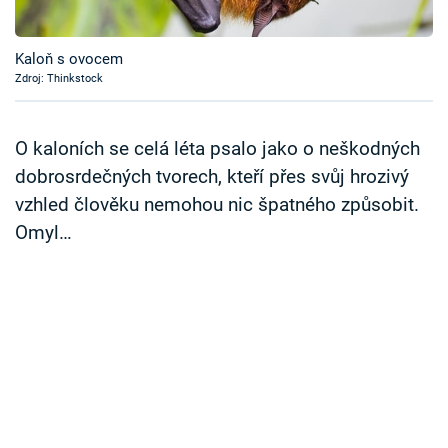
Časopis
Kaloň s ovocem
Sledujte prima+
Zdroj: Thinkstock
Přihlášení
O kaloních se celá léta psalo jako o neškodných
dobrosrdečných tvorech, kteří přes svůj hrozivý
vzhled člověku nemohou nic špatného způsobit.
Sledujte nás
Omyl…