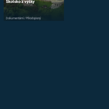
Skotsko z výšky
Dokumentární / Přírodopisný