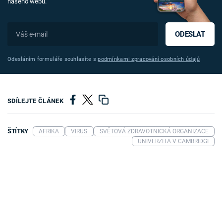
našeho webu.
ODESLAT
Odesláním formuláře souhlasíte s
podmínkami zpracování osobních údajů
SDÍLEJTE ČLÁNEK
ŠTÍTKY
AFRIKA
VIRUS
SVĚTOVÁ ZDRAVOTNICKÁ ORGANIZACE
UNIVERZITA V CAMBRIDGI