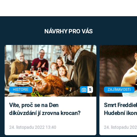
NÁVRHY PRO VÁS
5
HISTORIE
ZAJÍMAVOSTI
Víte, proč se na Den
Smrt Freddie
díkůvzdání jí zrovna krocan?
Hudební ikon
až do konce 
24. listopadu 2022 13:40
24. listopadu 20
léky