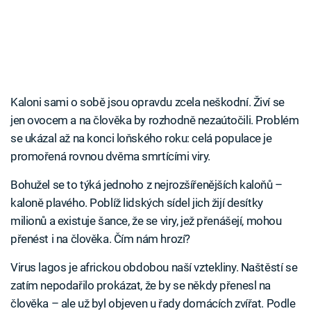
Kaloni sami o sobě jsou opravdu zcela neškodní. Živí se
jen ovocem a na člověka by rozhodně nezaútočili. Problém
se ukázal až na konci loňského roku: celá populace je
promořená rovnou dvěma smrtícími viry.
Bohužel se to týká jednoho z nejrozšířenějších kaloňů –
kaloně plavého. Poblíž lidských sídel jich žijí desítky
milionů a existuje šance, že se viry, jež přenášejí, mohou
přenést i na člověka. Čím nám hrozí?
Virus lagos je africkou obdobou naší vztekliny. Naštěstí se
zatím nepodařilo prokázat, že by se někdy přenesl na
člověka – ale už byl objeven u řady domácích zvířat. Podle