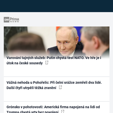
Varování tajných služeb: Putin chystá test NATO. Ve hře je i
útok na české sousedy
Vážná nehoda u Pohořelic: Při čelní srážce zemřeli dva lidé.
Další čtyři utrpěli těžká zranění
Grónsko v pohotovosti: Americká firma napojená na lidi od
Trumpa chystá vrty bez povolení