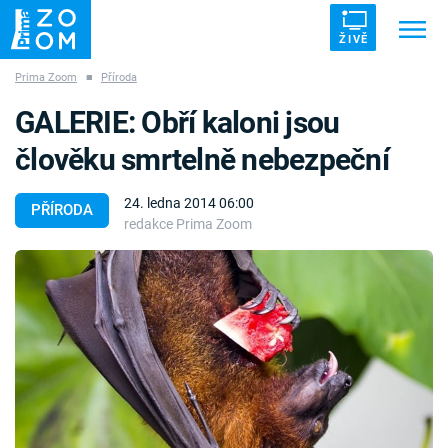
ŽIVĚ
Prima Zoom
■
Příroda
Trendy:
ZRÁDCI
UFO
DRUHÁ SVĚTOVÁ VÁLKA
GALERIE: Obří kaloni jsou
ZÁHADY
VETŘELCI DÁVNOVĚKU
člověku smrtelně nebezpeční
24. ledna 2014 06:00
PŘÍRODA
redakce Prima Zoom
Témata
Témata
Pořady
TV Program