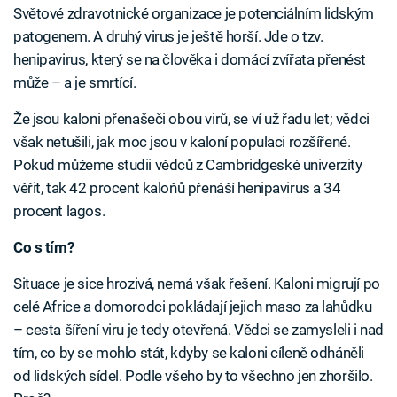
Světové zdravotnické organizace je potenciálním lidským
patogenem. A druhý virus je ještě horší. Jde o tzv.
henipavirus, který se na člověka i domácí zvířata přenést
může – a je smrtící.
Že jsou kaloni přenašeči obou virů, se ví už řadu let; vědci
však netušili, jak moc jsou v kaloní populaci rozšířené.
Pokud můžeme studii vědců z Cambridgeské univerzity
věřit, tak 42 procent kaloňů přenáší henipavirus a 34
procent lagos.
Co s tím?
Situace je sice hrozivá, nemá však řešení. Kaloni migrují po
celé Africe a domorodci pokládají jejich maso za lahůdku
– cesta šíření viru je tedy otevřená. Vědci se zamysleli i nad
tím, co by se mohlo stát, kdyby se kaloni cíleně odháněli
od lidských sídel. Podle všeho by to všechno jen zhoršilo.