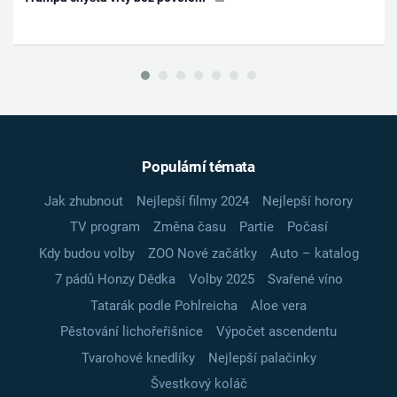
Populární témata
Jak zhubnout
Nejlepší filmy 2024
Nejlepší horory
TV program
Změna času
Partie
Počasí
Kdy budou volby
ZOO Nové začátky
Auto – katalog
7 pádů Honzy Dědka
Volby 2025
Svařené víno
Tatarák podle Pohlreicha
Aloe vera
Pěstování lichořeřišnice
Výpočet ascendentu
Tvarohové knedlíky
Nejlepší palačinky
Švestkový koláč