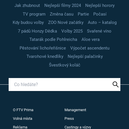
Jak zhubnout
Nejlepší filmy 2024
Nejlepší horory
TV program
Změna času
Partie
Počasí
Kdy budou volby
ZOO Nové začátky
Auto – katalog
7 pádů Honzy Dědka
Volby 2025
Svařené víno
Tatarák podle Pohlreicha
Aloe vera
Pěstování lichořeřišnice
Výpočet ascendentu
Tvarohové knedlíky
Nejlepší palačinky
Švestkový koláč
O FTV Prima
Management
Volná místa
Press
Reklama
Castingy a výzvy