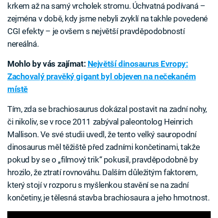
krkem až na samý vrcholek stromu. Úchvatná podívaná –
zejména v době, kdy jsme nebyli zvyklí na takhle povedené
CGI efekty – je ovšem s největší pravděpodobností
nereálná.
Mohlo by vás zajímat:
Největší dinosaurus Evropy:
Zachovalý pravěký gigant byl objeven na nečekaném
místě
Tím, zda se brachiosaurus dokázal postavit na zadní nohy,
či nikoliv, se v roce 2011 zabýval paleontolog Heinrich
Mallison. Ve své studii uvedl, že tento velký sauropodní
dinosaurus měl těžiště před zadními končetinami, takže
pokud by se o „filmový trik“ pokusil, pravděpodobně by
hrozilo, že ztratí rovnováhu. Dalším důležitým faktorem,
který stojí v rozporu s myšlenkou stavění se na zadní
končetiny, je tělesná stavba brachiosaura a jeho hmotnost.