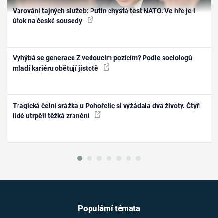
Varování tajných služeb: Putin chystá test NATO. Ve hře je i
útok na české sousedy
Vyhýbá se generace Z vedoucím pozicím? Podle sociologů
mladí kariéru obětují jistotě
Tragická čelní srážka u Pohořelic si vyžádala dva životy. Čtyři
lidé utrpěli těžká zranění
Populární témata