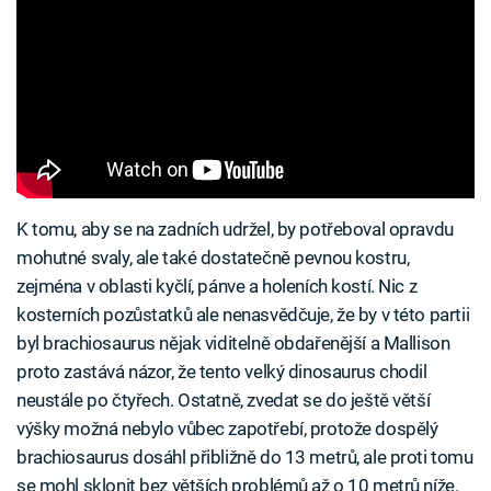
K tomu, aby se na zadních udržel, by potřeboval opravdu
mohutné svaly, ale také dostatečně pevnou kostru,
zejména v oblasti kyčlí, pánve a holeních kostí. Nic z
kosterních pozůstatků ale nenasvědčuje, že by v této partii
byl brachiosaurus nějak viditelně obdařenější a Mallison
proto zastává názor, že tento velký dinosaurus chodil
neustále po čtyřech. Ostatně, zvedat se do ještě větší
výšky možná nebylo vůbec zapotřebí, protože dospělý
brachiosaurus dosáhl přibližně do 13 metrů, ale proti tomu
se mohl sklonit bez větších problémů až o 10 metrů níže.