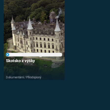
PŘEHRÁT
Skotsko z výšky
Dokumentární / Přírodopisný