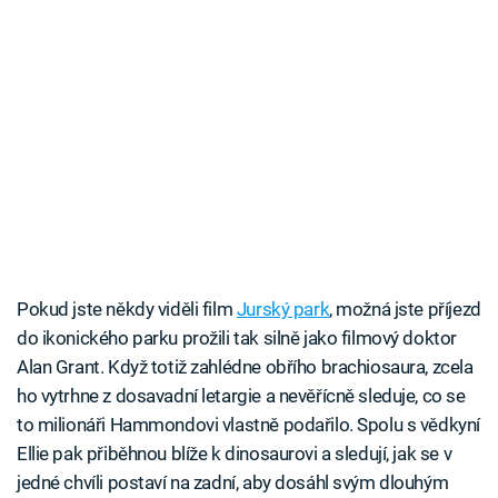
Pokud jste někdy viděli film
Jurský park
, možná jste příjezd
do ikonického parku prožili tak silně jako filmový doktor
Alan Grant. Když totiž zahlédne obřího brachiosaura, zcela
ho vytrhne z dosavadní letargie a nevěřícně sleduje, co se
to milionáři Hammondovi vlastně podařilo. Spolu s vědkyní
Ellie pak přiběhnou blíže k dinosaurovi a sledují, jak se v
jedné chvíli postaví na zadní, aby dosáhl svým dlouhým