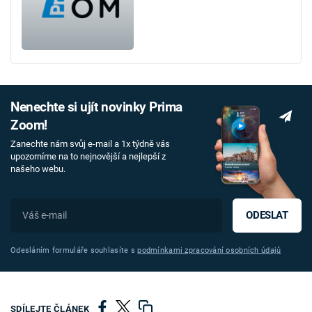
Nenechte si ujít novinky Prima
Zoom!
Zanechte nám svůj e-mail a 1x týdně vás
upozorníme na to nejnovější a nejlepší z
našeho webu.
ODESLAT
Odesláním formuláře souhlasíte s
podmínkami zpracování osobních údajů
SDÍLEJTE ČLÁNEK