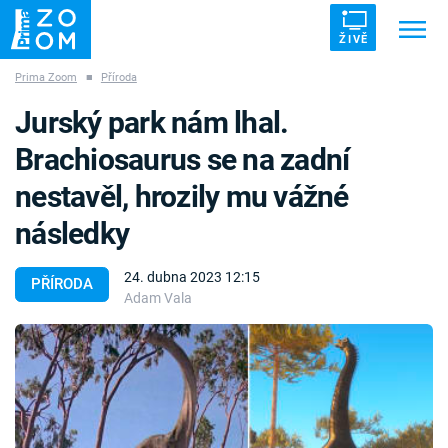
ŽIVĚ
Prima Zoom
■
Příroda
Trendy:
ZRÁDCI
UFO
DRUHÁ SVĚTOVÁ VÁLKA
Jurský park nám lhal.
ZÁHADY
VETŘELCI DÁVNOVĚKU
Brachiosaurus se na zadní
nestavěl, hrozily mu vážné
následky
Témata
24. dubna 2023 12:15
PŘÍRODA
Adam Vala
Témata
Pořady
TV Program