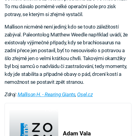
To mu dávalo poměrně velké operační pole pro zisk
potravy, se kterým si zřejmě vystačil.
Mallison nicméně není jediný, kdo se touto záležitostí
zabýval. Paleontolog Matthew Weedle například uvádí, že
existovaly výjimečné případy, kdy se brachiosaurus na
zadní přece jen postavil, byť to nesouviselo s potravou a
šlo zřejmě jen o velmi krátkou chvíli. Takovými okamžiky
byl boj samců o nadvládu či zastrašování, tedy momenty,
kdy jde stabilita a případné obavy o pád, drcení kostí a
nemožnost se postavit zpět stranou.
Zdroj:
Mallison H. - Rearing Giants
,
Osel.cz
Failed to fetch
Adam Vala