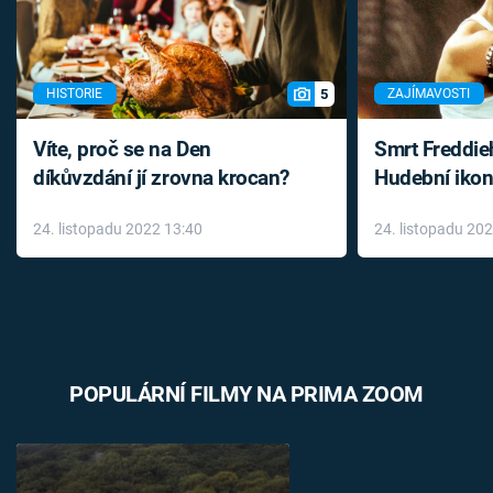
5
HISTORIE
ZAJÍMAVOSTI
Víte, proč se na Den
Smrt Freddie
díkůvzdání jí zrovna krocan?
Hudební ikon
až do konce 
24. listopadu 2022 13:40
24. listopadu 20
léky
POPULÁRNÍ FILMY NA PRIMA ZOOM