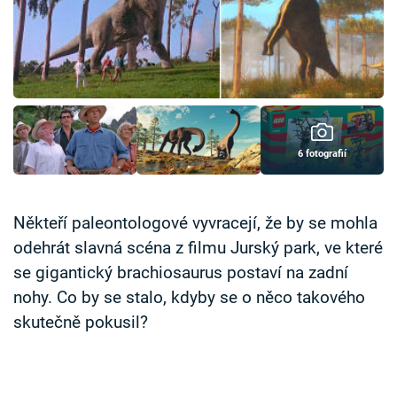
Časopis
Sledujte prima+
Přihlášení
6 fotografií
Sledujte nás
Někteří paleontologové vyvracejí, že by se mohla
odehrát slavná scéna z filmu Jurský park, ve které
se gigantický brachiosaurus postaví na zadní
nohy. Co by se stalo, kdyby se o něco takového
skutečně pokusil?