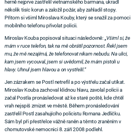
herně nejprve zastřelil vietnamského barmana, ukradl
několik tisíc korun a založil požár, aby zahladil stopy.
Přitom si všiml Miroslava Kouby, který se snažil za pomoci
mobilního telefonu přivolat policii.
Miroslav Kouba popisoval situaci následovně: „
Všiml si, že
mám v ruce telefon, tak na mě obrátil pozornost. Řekl jsem
mu, že mě nezajímá, že telefonovat nikam nebudu. Na ulici,
kam jsem vycouval, jsem si uvědomil, že mám pistoli u
hlavy. Uhnul jsem hlavou a on vystřelil.
“
Jen zázrakem se Postl netrefil a po výstřelu začal utíkat.
Miroslav Kouba zachoval klidnou hlavu, zavolal policii a
začal Postla pronásledovat až ke staré poště, kde chtěl
vrah nejspíš zmizet ve městě. Během pronásledování
zastřelil Postl zasahujícího policistu Romana Jedličku.
Sám byl při přestřelce vážně raněn a těmto zraněním v
chomutovské nemocnici 8. září 2008 podlehl.