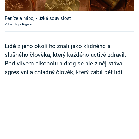
Časopis
Peníze a náboj - úzká souvislost
Sledujte prima+
Zdroj: Topi Pigula
Přihlášení
Lidé z jeho okolí ho znali jako klidného a
slušného člověka, který každého uctivě zdravil.
Pod vlivem alkoholu a drog se ale z něj stával
Sledujte nás
agresivní a chladný člověk, který zabil pět lidí.