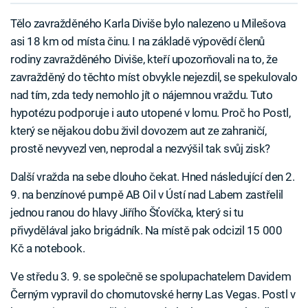
Tělo zavražděného Karla Diviše bylo nalezeno u Milešova
asi 18 km od místa činu. I na základě výpovědí členů
rodiny zavražděného Diviše, kteří upozorňovali na to, že
zavražděný do těchto míst obvykle nejezdil, se spekulovalo
nad tím, zda tedy nemohlo jít o nájemnou vraždu. Tuto
hypotézu podporuje i auto utopené v lomu. Proč ho Postl,
který se nějakou dobu živil dovozem aut ze zahraničí,
prostě nevyvezl ven, neprodal a nezvýšil tak svůj zisk?
Další vražda na sebe dlouho čekat. Hned následující den 2.
9. na benzínové pumpě AB Oil v Ústí nad Labem zastřelil
jednou ranou do hlavy Jiřího Šťovíčka, který si tu
přivydělával jako brigádník. Na místě pak odcizil 15 000
Kč a notebook.
Ve středu 3. 9. se společně se spolupachatelem Davidem
Černým vypravil do chomutovské herny Las Vegas. Postl v