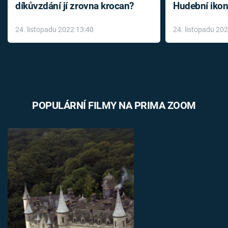
díkůvzdání jí zrovna krocan?
Hudební ikon
až do konce 
24. listopadu 2022 13:40
24. listopadu 20
léky
POPULÁRNÍ FILMY NA PRIMA ZOOM