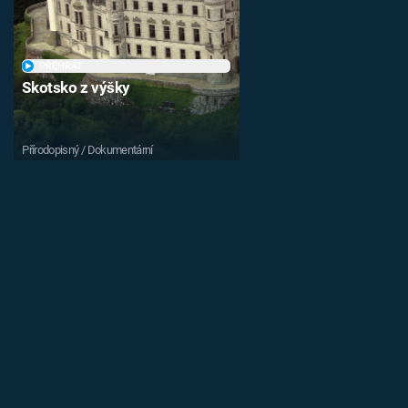
PŘEHRÁT
Skotsko z výšky
Přírodopisný / Dokumentární