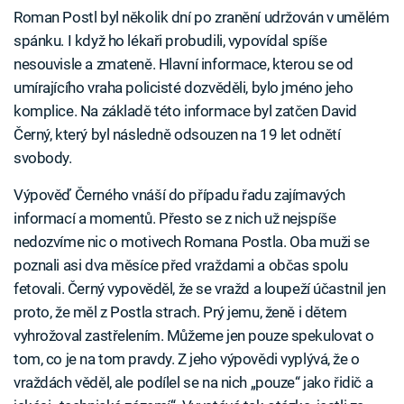
Roman Postl byl několik dní po zranění udržován v umělém
spánku. I když ho lékaři probudili, vypovídal spíše
nesouvisle a zmateně. Hlavní informace, kterou se od
umírajícího vraha policisté dozvěděli, bylo jméno jeho
komplice. Na základě této informace byl zatčen David
Černý, který byl následně odsouzen na 19 let odnětí
svobody.
Výpověď Černého vnáší do případu řadu zajímavých
informací a momentů. Přesto se z nich už nejspíše
nedozvíme nic o motivech Romana Postla. Oba muži se
poznali asi dva měsíce před vraždami a občas spolu
fetovali. Černý vypověděl, že se vražd a loupeží účastnil jen
proto, že měl z Postla strach. Prý jemu, ženě i dětem
vyhrožoval zastřelením. Můžeme jen pouze spekulovat o
tom, co je na tom pravdy. Z jeho výpovědi vyplývá, že o
vraždách věděl, ale podílel se na nich „pouze“ jako řidič a