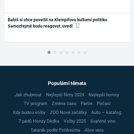
Babiš si chce posvítit na Klempířovu kulturní politiku.
Samozřejmě budu reagovat, uvedl
Populární témata
Jak zhubnout
Nejlepší filmy 2024
Nejlepší horory
TV program
Změna času
Partie
Počasí
Kdy budou volby
ZOO Nové začátky
Auto – katalog
7 pádů Honzy Dědka
Volby 2025
Svařené víno
Tatarák podle Pohlreicha
Aloe vera