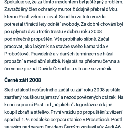
Spekuluje se, že za tímto incidentem byl ještě jiný problém.
Zavražděný člen ochranky mu totiž údajně přebral dívku,
kterou Postl velmi miloval. Soud ho za tuto vraždu
potrestal třinácti lety odnětí svobody. Za dobré chování byl
po uplynutí dvou třetin trestu v dubnu roku 2008
podmínečně propuštěn. Vše probíhalo slibně. Začal
pracovat jako lakýrník na stavbě svého kamaráda v
Proboštově. Pravidelně a v daných termínech se hlásil
probační a mediační službě. Nejspíš na přelomu června a
července poznal Davida Černého a situace se změnila.
Černé září 2008
Sled událostí nešťastného začátku září roku 2008 je stále
zastřený rouškou tajemství a nezodpovězených otázek. Na
konci srpna si Postl od „nějakého“ Jugoslávce údajně
koupil zbraň a střelivo. První vraždu po propuštění z vězení
spáchal 1. 9. nedaleko čerpací stanice v Proseticích. Postl
se svým partnerem Davidem Černým zastavil vůz Audi A6