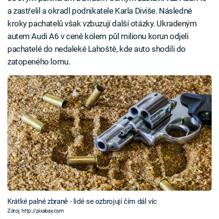
a zastřelil a okradl podnikatele Karla Diviše. Následné
kroky pachatelů však vzbuzují další otázky. Ukradeným
autem Audi A6 v ceně kolem půl milionu korun odjeli
pachatelé do nedaleké Lahoště, kde auto shodili do
zatopeného lomu.
Krátké palné zbraně - lidé se ozbrojují čím dál víc
Zdroj: http://pixabay.com