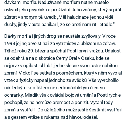
dávkami morfia. Nadužívané morfium nutně muselo
ovlivnit jeho psychiku a prožívání. Jeho známý, který si přál
zůstat v anonymitě, uvedl: „Měl halucinace, jednou viděl
duchy, jindy v autě panikařil, že se proti nám řítí letadlo."
Dávky morfia i jiných drog se neustále zvyšovaly. V roce
1998 jej nejprve stíhali za výtržnictví a ublížení na zdraví.
Téhož roku 29. března spáchal Postl první vraždu. Událost
se odehrála na diskotéce Černý Orel v Oseku, kde se
nejprve v opilosti chlubil jedné slečně svou ostře nabitou
zbraní. V okolí se setkal s posměchem, který v něm vyvolal
vztek a fyzicky napsal jednoho ze svědků. Vše vyvrcholilo
následným konfliktem se sedmnáctiletým členem
ochranky. Mladík však ovládal bojové umění a Postl rychle
pochopil, že ho nemůže přemoct a ponížit. Vytáhl tedy
zbraň a vystřelil. Do už ležícího muže ještě šestkrát vystřelil
a s gestem vítěze s rukama nad hlavou odešel.