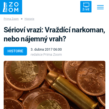
ŽIVĚ
Prima Zoom
■
Historie
Trendy:
ZRÁDCI
UFO
DRUHÁ SVĚTOVÁ VÁLKA
Sérioví vrazi: Vraždící narkoman,
ZÁHADY
VETŘELCI DÁVNOVĚKU
nebo nájemný vrah?
3. dubna 2017 06:00
HISTORIE
redakce Prima Zoom
Témata
Témata
Pořady
TV Program