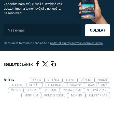
Zanechte nám svůj e-mail a 1x týdně vás
upozorníme na to nejnovější a nejlepší z
našeho webu.
ODESLAT
Odesláním formuláře souhlasíte s
podmínkami zpracování osobních údajů
SDÍLEJTE ČLÁNEK
ŠTÍTKY
DROGY
VRAŽDA
TREST
VĚZENÍ
ZBRAŇ
AUDI A6
SERIÁL
HALUCINACE
VRAŽDY
DAVID ČERNÝ
ČESKO
DROGA
TV PRIMA
PRIMA KRIMI
SERIOVÍ VRAZI
MORFIUM
ROMAN POSTL
MORFIN
TEMNÝ KRAJ