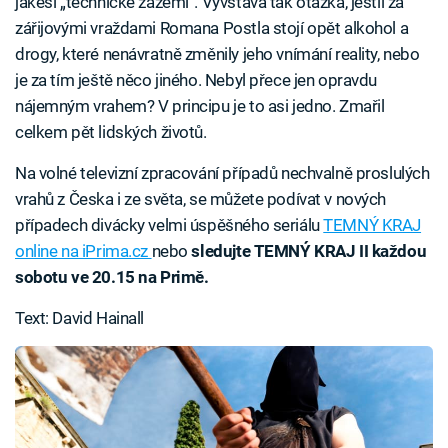
jakési „technické zázemí“. Vyvstává tak otázka, jestli za
zářijovými vraždami Romana Postla stojí opět alkohol a
drogy, které nenávratně změnily jeho vnímání reality, nebo
je za tím ještě něco jiného. Nebyl přece jen opravdu
nájemným vrahem? V principu je to asi jedno. Zmařil
celkem pět lidských životů.
Na volné televizní zpracování případů nechvalně proslulých
vrahů z Česka i ze světa, se můžete podívat v nových
případech divácky velmi úspěšného seriálu
TEMNÝ KRAJ
online na iPrima.cz
nebo
sledujte TEMNÝ KRAJ II každou
sobotu ve 20.15 na Primě.
Text: David Hainall