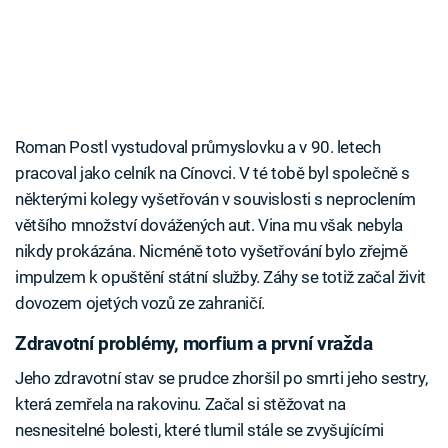
Roman Postl vystudoval průmyslovku a v 90. letech
pracoval jako celník na Cínovci. V té tobě byl společně s
některými kolegy vyšetřován v souvislosti s neproclením
většího množství dovážených aut. Vina mu však nebyla
nikdy prokázána. Nicméně toto vyšetřování bylo zřejmě
impulzem k opuštění státní služby. Záhy se totiž začal živit
dovozem ojetých vozů ze zahraničí.
Zdravotní problémy, morfium a první vražda
Jeho zdravotní stav se prudce zhoršil po smrti jeho sestry,
která zemřela na rakovinu. Začal si stěžovat na
nesnesitelné bolesti, které tlumil stále se zvyšujícími