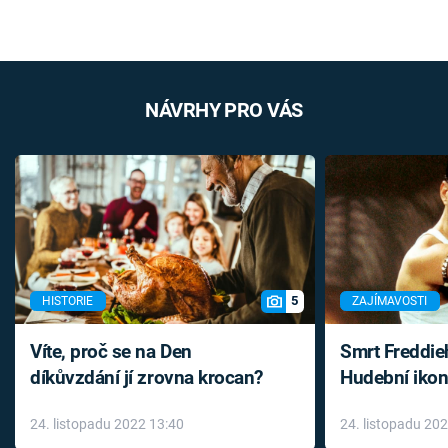
NÁVRHY PRO VÁS
5
HISTORIE
ZAJÍMAVOSTI
Víte, proč se na Den
Smrt Freddie
díkůvzdání jí zrovna krocan?
Hudební ikon
až do konce 
24. listopadu 2022 13:40
24. listopadu 20
léky