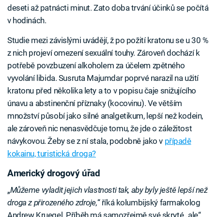
deseti až patnácti minut. Zato doba trvání účinků se počítá
v hodinách.
Studie mezi závislými uvádějí, ž po požití kratonu se u 30 %
z nich projeví omezení sexuální touhy. Zároveň dochází k
potřebě povzbuzení alkoholem za účelem zpětného
vyvolání libida. Susruta Majumdar poprvé narazil na užití
kratonu před několika lety a to v popisu čaje snižujícího
únavu a abstinenční příznaky (kocovinu). Ve větším
množství působí jako silné analgetikum, lepší než kodein,
ale zároveň nic nenasvědčuje tomu, že jde o záležitost
návykovou. Žeby se z ní stala, podobně jako v
případě
kokainu, turistická droga?
Americký drogový úřad
„
Můžeme vyladit jejich vlastnosti tak, aby byly ještě lepší než
droga z přirozeného zdroje,
“ říká kolumbijský farmakolog
Andrew Kruegel. Příběh má samozřejmě své skryté „ale“.