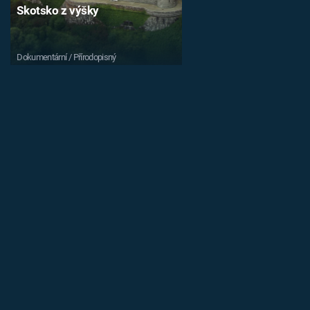
Skotsko z výšky
Dokumentární / Přírodopisný