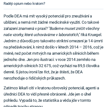
Raději opium nebo kratom?
Podle DEA má mít vysoký potenciál pro zneužívání a
ublížení, a nemá mít žádné medicínské využití. Co takové
zařazení znamená v praxi? "
Budeme muset zničit všechny
naše vzorky, které uchováváme v laboratořích
," říká Kruegel.
Jedním z důvodů pro takovéto striktní omezení je 14 úmrtí
na předávkování, k nimž došlo v létech 2014 – 2016, což je
méně, než počet mrtvých na amerických silnicích během
jednoho dne. Jen pro ilustraci: v roce 2014 zemřelo na
amerických silnicích 32 675, což vychází na 89,5 člověka
denně. S jistou ironií lze říct, že je štěstí, že DEA
nerozhoduje o řidičských průkazech.
Zatímco lékaři cítí v kratonu obrovský potenciál, agenti a
úředníci DEA to vidí přesně obráceně. Jde jen o úhel
pohledu. Vypadá to, že statistika a věda jde v tomto
případě trochu stranou.