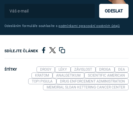
ODESLAT
Odesláním formuláře souhlasíte s
podmínkami zpracování osobních údajů
SDÍLEJTE ČLÁNEK
ŠTÍTKY
DROGY
LÉKY
ZÁVISLOST
DROGA
DEA
KRATOM
ANALGETIKUM
SCIENTIFIC AMERICAN
TOPI PIGULA
DRUG ENFORCEMENT ADMINISTRATION
MEMORIAL SLOAN KETTERING CANCER CENTER