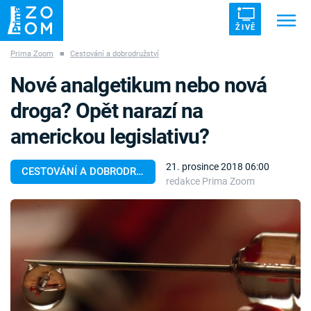
ŽIVĚ
Prima Zoom
■
Cestování a dobrodružství
Trendy:
ZRÁDCI
UFO
DRUHÁ SVĚTOVÁ VÁLKA
Nové analgetikum nebo nová
ZÁHADY
VETŘELCI DÁVNOVĚKU
droga? Opět narazí na
americkou legislativu?
21. prosince 2018 06:00
CESTOVÁNÍ A DOBRODRUŽSTVÍ
redakce Prima Zoom
Témata
Témata
Pořady
TV Program