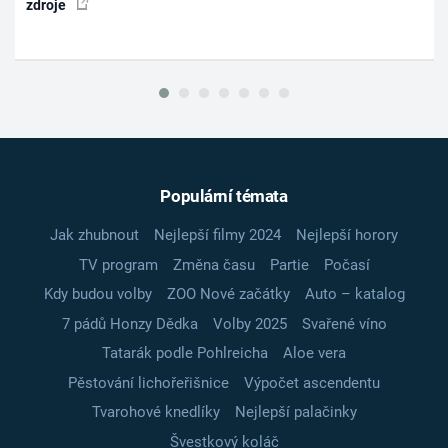
zdroje
Populární témata
Jak zhubnout
Nejlepší filmy 2024
Nejlepší horory
TV program
Změna času
Partie
Počasí
Kdy budou volby
ZOO Nové začátky
Auto – katalog
7 pádů Honzy Dědka
Volby 2025
Svařené víno
Tatarák podle Pohlreicha
Aloe vera
Pěstování lichořeřišnice
Výpočet ascendentu
Tvarohové knedlíky
Nejlepší palačinky
Švestkový koláč