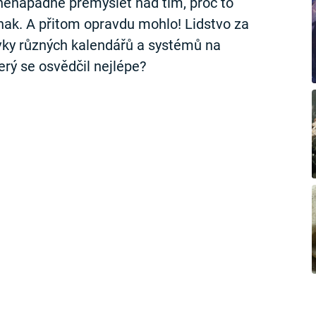
nenapadne přemýšlet nad tím, proč to
inak. A přitom opravdu mohlo! Lidstvo za
tovky různých kalendářů a systémů na
erý se osvědčil nejlépe?