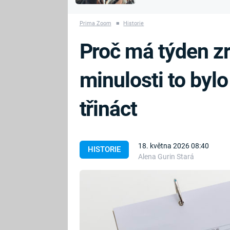
MARIE TEREZIE
vyhynuli
ADOLF HITLER
NAPOLEON
Prima Zoom
■
Historie
BONAPARTE
ATENTÁT NA
Proč má týden z
REINHARDA
BRITSKÁ
HEYDRICHA
KRÁLOVSKÁ
minulosti to bylo
RODINA
PRVNÍ SVĚTOVÁ
VÁLKA
třináct
18. května 2026 08:40
HISTORIE
Alena Gurin Stará