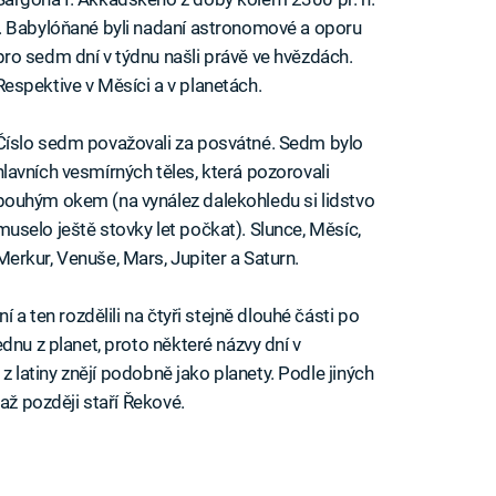
l. Babylóňané byli nadaní astronomové a oporu
pro sedm dní v týdnu našli právě ve hvězdách.
Respektive v Měsíci a v planetách.
Číslo sedm považovali za posvátné. Sedm bylo
hlavních vesmírných těles, která pozorovali
pouhým okem (na vynález dalekohledu si lidstvo
muselo ještě stovky let počkat). Slunce, Měsíc,
Merkur, Venuše, Mars, Jupiter a Saturn.
 a ten rozdělili na čtyři stejně dlouhé části po
dnu z planet, proto některé názvy dní v
 z latiny znějí podobně jako planety. Podle jiných
až později staří Řekové.