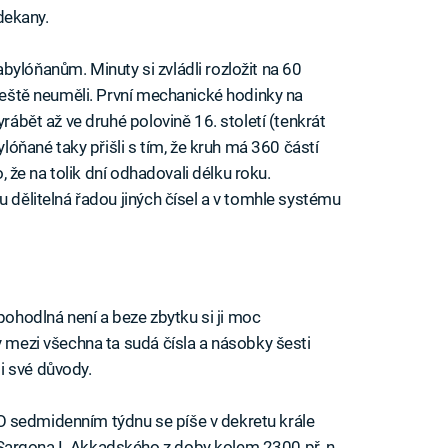
dekany.
bylóňanům. Minuty si zvládli rozložit na 60
 ještě neuměli. První mechanické hodinky na
vyrábět až ve druhé polovině 16. století (tenkrát
ylóňané taky přišli s tím, že kruh má 360 částí
o, že na tolik dní odhadovali délku roku.
u dělitelná řadou jiných čísel a v tomhle systému
hodlná není a beze zbytku si ji moc
y mezi všechna ta sudá čísla a násobky šesti
i své důvody.
O sedmidenním týdnu se píše v dekretu krále
Sargona I. Akkadského z doby kolem 2300 př. n.