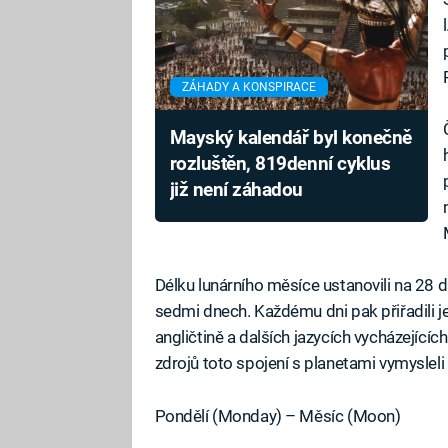
ZÁHADY A KONSPIRACE
Mayský kalendář byl konečně
rozluštěn, 819denní cyklus
již není záhadou
Délku lunárního měsíce ustanovili na 28 dní
sedmi dnech. Každému dni pak přiřadili je
angličtině a dalších jazycích vycházejících
zdrojů toto spojení s planetami vymysleli 
Pondělí (Monday) – Měsíc (Moon)