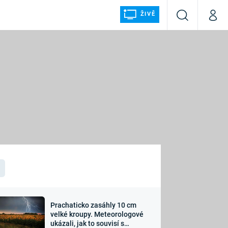
ŽIVĚ
Vyhledávání
Můj p
Prima+
ÁLKA
CNN Prima NEWS
Prima FRESH
Prima LIVING
LMY A
Prima Ženy
Prima LAJK
Prachaticko zasáhly 10 cm
osti
velké kroupy. Meteorologové
Sledujte nás
ukázali, jak to souvisí s