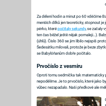
Za dělení hodin a minut po 60 vděčíme Ba
menších dílků jen teoreticky, stopnout je
pérko, které
počítaly sekundy
, se začaly 
ten čas běžel ještě nějak pomaleji...). Bab
(úhlů). Číslo 360 se jim líbilo nejspíš prot
Šedesátku milovali, protože je beze zbytk
se Babylóňanům dobře počítalo.
Prvočíslo z vesmíru
Oproti tomu sedmička tak matematicky po
nepodělíme. Je to prvočíslo, které jako b
vůbec nezapadalo. Naši předkové ale měl