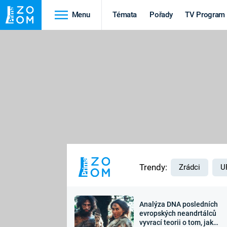
Menu
Témata
Pořady
TV Program
Cestování
Historie
HRADY A ZÁMKY
VIKINGOVÉ
HEDVÁBNÁ STEZKA
EPIDEMIE A
PANDEMIE
PŘÍRODA
STAROVĚKÝ EGYPT
Trendy:
Zrádci
U
Analýza DNA posledních
Druhá
Výročí
evropských neandrtálců
vyvrací teorii o tom, jak
světová válka