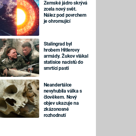
Zemské jádro skrývá
zcela nový svět.
Nález pod povrchem
je ohromující
Stalingrad byl
hrobem Hitlerovy
armády. Žukov vlákal
statisíce nacistů do
smrtící pasti
Neandertálce
nevyhubila válka s
člověkem. Nový
objev ukazuje na
zkázonosné
rozhodnutí