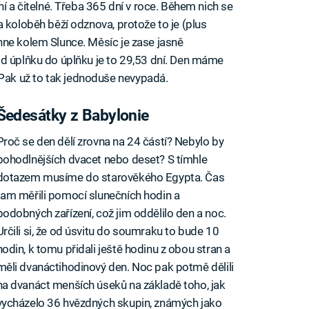
ní a čitelné. Třeba 365 dní v roce. Během nich se
 koloběh běží odznova, protože to je (plus
hne kolem Slunce. Měsíc je zase jasně
od úplňku do úplňku je to 29,53 dní. Den máme
ak už to tak jednoduše nevypadá.
Šedesátky z Babylonie
Proč se den dělí zrovna na 24 částí? Nebylo by
pohodlnějších dvacet nebo deset? S tímhle
dotazem musíme do starověkého Egypta. Čas
tam měřili pomocí slunečních hodin a
podobných zařízení, což jim oddělilo den a noc.
Určili si, že od úsvitu do soumraku to bude 10
hodin, k tomu přidali ještě hodinu z obou stran a
měli dvanáctihodinový den. Noc pak potmě dělili
na dvanáct menších úseků na základě toho, jak
vycházelo 36 hvězdných skupin, známých jako