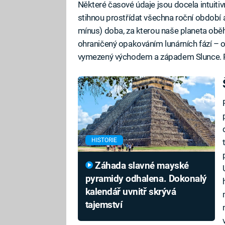
Některé časové údaje jsou docela intuitiv
stihnou prostřídat všechna roční období a
mínus) doba, za kterou naše planeta obě
ohraničený opakováním lunárních fází – 
vymezený východem a západem Slunce. P
HISTORIE
Záhada slavné mayské
pyramidy odhalena. Dokonalý
kalendář uvnitř skrývá
tajemství