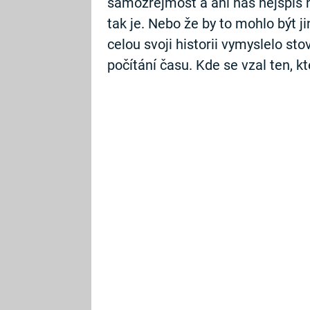
samozřejmost a ani nás nejspíš 
tak je. Nebo že by to mohlo být j
celou svoji historii vymyslelo s
počítání času. Kde se vzal ten, kt