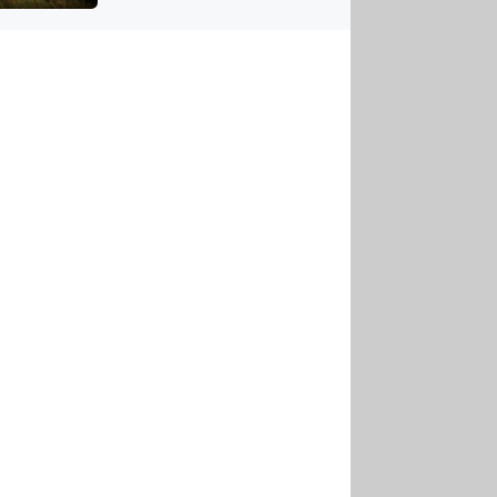
US
tornádem
RSUS
ZE A