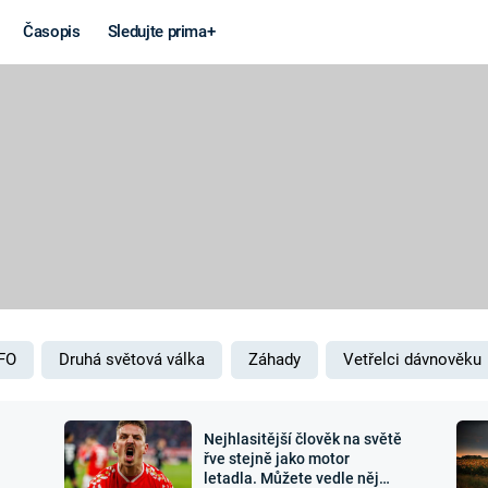
Časopis
Sledujte prima+
Věda a
Války
technika
STUDENÁ V
KORONAVIRUS
VÁLKA VE
VIETNAMU
VESMÍR
VÁLEČNÉ FI
MARS
SERIÁLY
FO
Druhá světová válka
Záhady
Vetřelci dávnověku
Nejhlasitější člověk na světě
Záhady a
Zajímav
řve stejně jako motor
letadla. Můžete vedle něj
konspirace