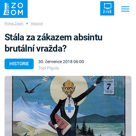
ŽIVĚ
Prima Zoom
■
Historie
Trendy:
ZRÁDCI
UFO
DRUHÁ SVĚTOVÁ VÁLKA
Stála za zákazem absintu
ZÁHADY
VETŘELCI DÁVNOVĚKU
brutální vražda?
30. července 2018 06:00
HISTORIE
Topi Pigula
Témata
Témata
Pořady
TV Program