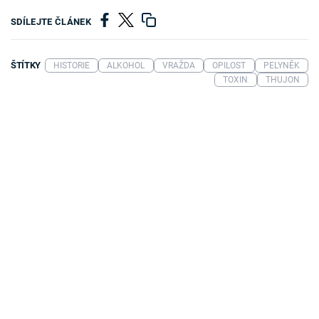
SDÍLEJTE ČLÁNEK
ŠTÍTKY
HISTORIE
ALKOHOL
VRAŽDA
OPILOST
PELYNĚK
TOXIN
THUJON