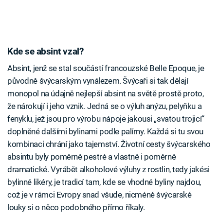
Kde se absint vzal?
Absint, jenž se stal součástí francouzské Belle Epoque, je
původně švýcarským vynálezem. Švýcaři si tak dělají
monopol na údajně nejlepší absint na světě prostě proto,
že nárokují i jeho vznik. Jedná se o výluh anýzu, pelyňku a
fenyklu, jež jsou pro výrobu nápoje jakousi „svatou trojicí“
doplněné dalšími bylinami podle palírny. Každá si tu svou
kombinaci chrání jako tajemství. Životní cesty švýcarského
absintu byly poměrně pestré a vlastně i poměrně
dramatické. Vyrábět alkoholové výluhy z rostlin, tedy jakési
bylinné likéry, je tradicí tam, kde se vhodné byliny najdou,
což je v rámci Evropy snad všude, nicméně švýcarské
louky si o něco podobného přímo říkaly.