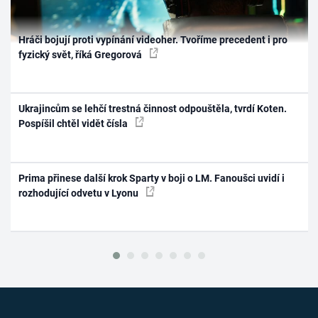
Hráči bojují proti vypínání videoher. Tvoříme precedent i pro
fyzický svět, říká Gregorová
Ukrajincům se lehčí trestná činnost odpouštěla, tvrdí Koten.
Pospíšil chtěl vidět čísla
Prima přinese další krok Sparty v boji o LM. Fanoušci uvidí i
rozhodující odvetu v Lyonu