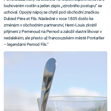
louhováním rostlin a jeden zápis „výrobního postupu“ se
uchoval. Opojný nápoj se chytil pod obchodní značkou
Dubied Père et Fils. Následně v roce 1805 došlo ke
změnám v obchodním partnerství, Henri-Louis zkrátil
příjmení z Perrenoud na Pernod a založil vlastní lihovar v
nedalekém, ale přesto už francouzském městě Pontarlier
– legendární Pernod Fils.“