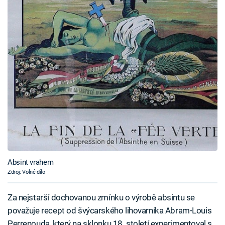
Absint vrahem
Zdroj: Volné dílo
Za nejstarší dochovanou zmínku o výrobě absintu se
považuje recept od švýcarského lihovarníka Abram-Louis
Perrenouda, který na sklonku 18. století experimentoval s