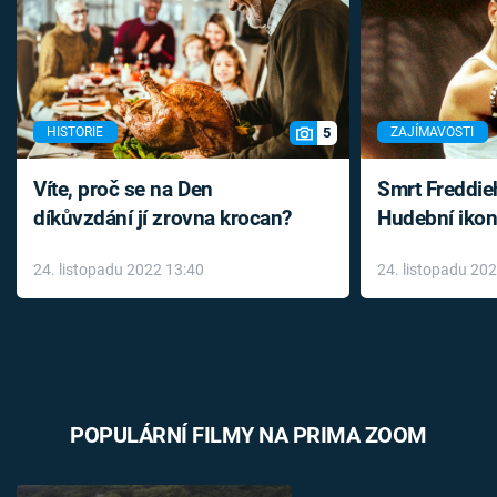
5
HISTORIE
ZAJÍMAVOSTI
Víte, proč se na Den
Smrt Freddie
díkůvzdání jí zrovna krocan?
Hudební ikon
až do konce 
24. listopadu 2022 13:40
24. listopadu 20
léky
POPULÁRNÍ FILMY NA PRIMA ZOOM