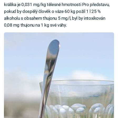
králíka je 0,031 mg/kg tělesné hmotnosti Pro představu,
pokud by dospělý člověk o váze 60 kg požil 1 l 25 %
alkoholu s obsahem thujonu 5 mg/l, byl by intoxikován
0,08 mg thujonu na 1 kg své váhy.