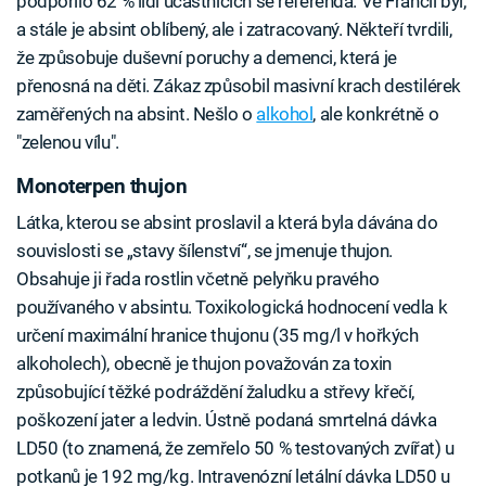
podpořilo 62 % lidí účastnících se referenda. Ve Francii byl,
a stále je absint oblíbený, ale i zatracovaný. Někteří tvrdili,
že způsobuje duševní poruchy a demenci, která je
přenosná na děti. Zákaz způsobil masivní krach destilérek
zaměřených na absint. Nešlo o
alkohol
, ale konkrétně o
"zelenou vílu".
Monoterpen thujon
Látka, kterou se absint proslavil a která byla dávána do
souvislosti se „stavy šílenství“, se jmenuje thujon.
Obsahuje ji řada rostlin včetně pelyňku pravého
používaného v absintu. Toxikologická hodnocení vedla k
určení maximální hranice thujonu (35 mg/l v hořkých
alkoholech), obecně je thujon považován za toxin
způsobující těžké podráždění žaludku a střevy křečí,
poškození jater a ledvin. Ústně podaná smrtelná dávka
LD50 (to znamená, že zemřelo 50 % testovaných zvířat) u
potkanů je 192 mg/kg. Intravenózní letální dávka LD50 u