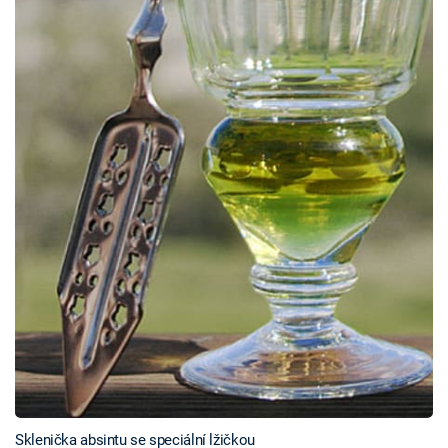
Sklenička absintu se speciální lžičkou