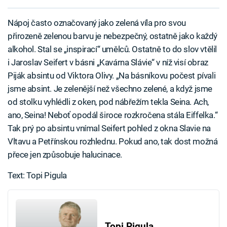
Nápoj často označovaný jako zelená víla pro svou
přirozeně zelenou barvu je nebezpečný, ostatně jako každý
alkohol. Stal se „inspirací“ umělců. Ostatně to do slov vtělil
i Jaroslav Seifert v básni „Kavárna Slávie“ v níž visí obraz
Piják absintu od Viktora Olivy. „Na básníkovu počest pívali
jsme absint. Je zelenější než všechno zelené, a když jsme
od stolku vyhlédli z oken, pod nábřežím tekla Seina. Ach,
ano, Seina! Neboť opodál široce rozkročena stála Eiffelka.“
Tak prý po absintu vnímal Seifert pohled z okna Slavie na
Vltavu a Petřínskou rozhlednu. Pokud ano, tak dost možná
přece jen způsobuje halucinace.
Text: Topi Pigula
Topi Pigula