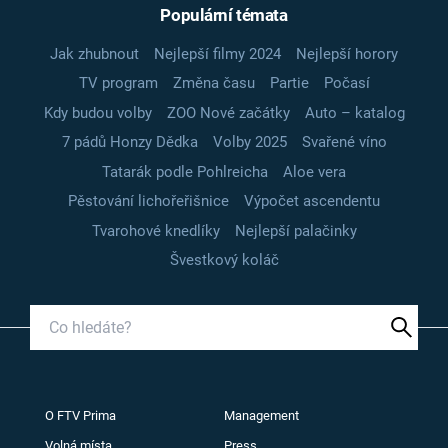
Populární témata
Jak zhubnout
Nejlepší filmy 2024
Nejlepší horory
TV program
Změna času
Partie
Počasí
Kdy budou volby
ZOO Nové začátky
Auto – katalog
7 pádů Honzy Dědka
Volby 2025
Svařené víno
Tatarák podle Pohlreicha
Aloe vera
Pěstování lichořeřišnice
Výpočet ascendentu
Tvarohové knedlíky
Nejlepší palačinky
Švestkový koláč
O FTV Prima
Management
Volná místa
Press