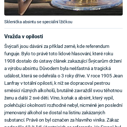
Sklenička absintu se speciální lžičkou
Vražda v opilosti
Švýcaři jsou dáváni za příklad země, kde referendum
funguje. Bylo to právě toto lidové hlasování, které roku
1908 dostalo do ústavy článek zakazující Švýcarům držení
a výrobu absintu. Důvodem byla nešťastná a tragická
událost, která se odehrála o 3 roky dříve. V roce 1905 Jean
Lanfray v totální opilosti, k níž se dopracoval pestrou
směsicí různých alkoholů, brutálně zavraždil svou těhotnou
ženu a další 2 své děti. Víno, koňak a absint, který vypil,
polehčující okolností rozhodně nebyl, nicméně jen poslední
jmenovaný alkohol se dostal na listinu zakázaných
substancí. Právě on byl označen za hlavního viníka. Zákaz