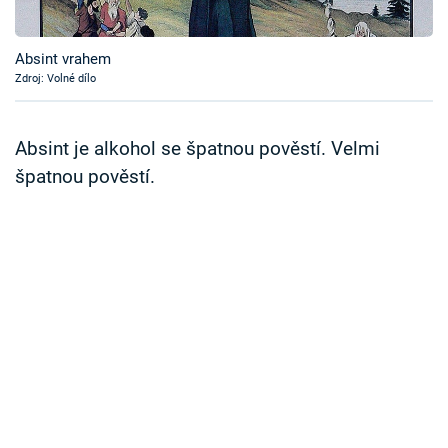
Časopis
Absint vrahem
Sledujte prima+
Zdroj: Volné dílo
Přihlášení
Absint je alkohol se špatnou pověstí. Velmi
špatnou pověstí.
Sledujte nás