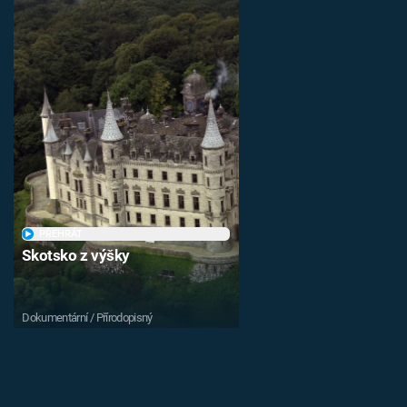
PŘEHRÁT
Skotsko z výšky
Dokumentární / Přírodopisný