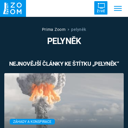
ŽIVĚ
Trendy:
ZRÁDCI
UFO
DRUHÁ SVĚTOVÁ VÁLKA
Prima Zoom
pelyněk
PELYNĚK
ZÁHADY
VETŘELCI DÁVNOVĚKU
NEJNOVĚJŠÍ ČLÁNKY KE ŠTÍTKU „PELYNĚK“
Témata
Témata
Pořady
TV Program
ZÁHADY A KONSPIRACE