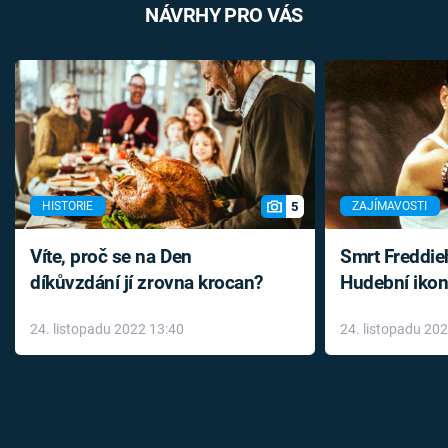
NÁVRHY PRO VÁS
5
HISTORIE
ZAJÍMAVOSTI
Víte, proč se na Den
Smrt Freddie
díkůvzdání jí zrovna krocan?
Hudební ikon
až do konce 
24. listopadu 2022 13:40
24. listopadu 20
léky