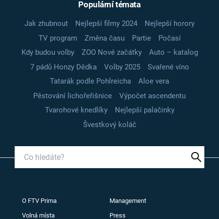
Populární témata
Jak zhubnout
Nejlepší filmy 2024
Nejlepší horory
TV program
Změna času
Partie
Počasí
Kdy budou volby
ZOO Nové začátky
Auto – katalog
7 pádů Honzy Dědka
Volby 2025
Svařené víno
Tatarák podle Pohlreicha
Aloe vera
Pěstování lichořeřišnice
Výpočet ascendentu
Tvarohové knedlíky
Nejlepší palačinky
Švestkový koláč
O FTV Prima
Management
Volná místa
Press