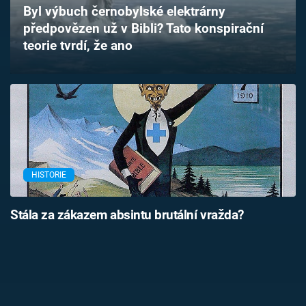
Byl výbuch černobylské elektrárny
Časopis
předpovězen už v Bibli? Tato konspirační
teorie tvrdí, že ano
Sledujte prima+
Přihlášení
Sledujte nás
HISTORIE
Stála za zákazem absintu brutální vražda?