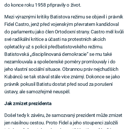
do konce roku 1958 připravily o život.
Mezi výraznými kritiky Batistova režimu se objevil i právník
Fidel Castro, jenž před vojenským převratem kandidoval
do parlamentu jako člen Ortodoxní strany. Castro měl kvůli
své radikální kritice a účasti na protestních akcích
opletačky už s policií předbatistovského režimu.
Batistovská „disciplinovaná demokracie“ se mu také
nezamlouvala a společenské poměry promlouvaly i do
jeho vlastní sociální situace. Obrannou práv nejchudších
Kubánců se tak stával stále více známý. Dokonce se jako
právník pokusil Batistu dostat před soud za porušení
ústavy, ale samozřejmě neuspěl.
Jak zmizet prezidenta
Došel tedy k závěru, že samozvaný prezident může zmizet
jen násilnou cestou. Proto Fidel a jeho stoupenci založili