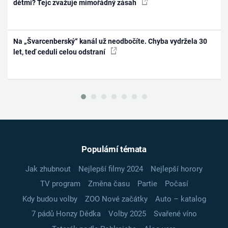
dětmi? Tejc zvažuje mimořádný zásah
Na „Švarcenberský“ kanál už neodbočíte. Chyba vydržela 30
let, teď ceduli celou odstraní
Populární témata
Jak zhubnout
Nejlepší filmy 2024
Nejlepší horory
TV program
Změna času
Partie
Počasí
Kdy budou volby
ZOO Nové začátky
Auto – katalog
7 pádů Honzy Dědka
Volby 2025
Svařené víno