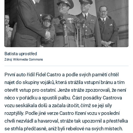
Batista uprostřed
Zdroj: Wikimedia Commons
První auto řídil Fidel Castro a podle svých pamětí chtěl
najet do skupiny vojáků, která strážila vstupní bránu a tím
otevřít vstup pro ostatní. Jenže stráže zpozorovali, že není
něco v pořádku a spustili palbu. Část posádky Castrova
vozu seskákala dolů a začala útočit, čímž se její síly
rozptýlily. Podle jiné verze Castro řízení vozu v poslední
chvíli nezvládl a havaroval, stráže tak upozornil a přestřelka
se strhla předčasně, aniž byli rebelové na svých místech.