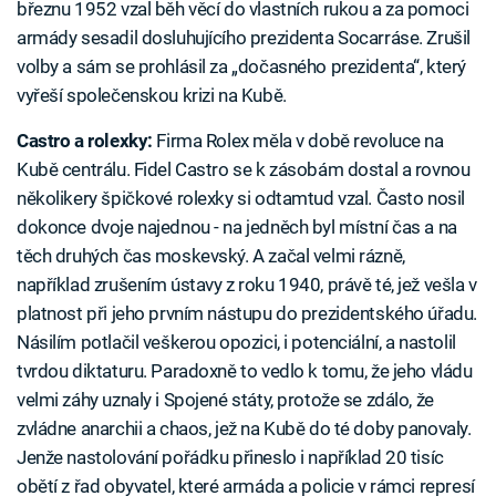
březnu 1952 vzal běh věcí do vlastních rukou a za pomoci
armády sesadil dosluhujícího prezidenta Socarráse. Zrušil
volby a sám se prohlásil za „dočasného prezidenta“, který
vyřeší společenskou krizi na Kubě.
Castro a rolexky:
Firma Rolex měla v době revoluce na
Kubě centrálu. Fidel Castro se k zásobám dostal a rovnou
několikery špičkové rolexky si odtamtud vzal. Často nosil
dokonce dvoje najednou - na jedněch byl místní čas a na
těch druhých čas moskevský. A začal velmi rázně,
například zrušením ústavy z roku 1940, právě té, jež vešla v
platnost při jeho prvním nástupu do prezidentského úřadu.
Násilím potlačil veškerou opozici, i potenciální, a nastolil
tvrdou diktaturu. Paradoxně to vedlo k tomu, že jeho vládu
velmi záhy uznaly i Spojené státy, protože se zdálo, že
zvládne anarchii a chaos, jež na Kubě do té doby panovaly.
Jenže nastolování pořádku přineslo i například 20 tisíc
obětí z řad obyvatel, které armáda a policie v rámci represí