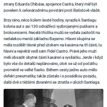
strany Eduarda Chibáse, spojence Castra, který měl být
povelem k celonárodnímu povstání proti Batistově vládě.
Brzy ráno, něco kolem šesté hodiny, vyrazila k Santiagu
kolona aut s asi 130 odvážlivci vyzbrojenými puškami a
brokovnicemi. Necelá třicítka mužů se vydala zaútočit na
nedalekou menší základnu Bayamo. Hlavní skupina se
měla rozdělit těsně před útokem na kasárna na tři části, tu
hlavní a největší vedl sám Fidel Castro. Právě jeho muži
měli obsadit obytné části kasáren a vysílačku. Jenže i když
bylo vše do detailů naplánováno, útok se už od počátku
proměnil ve velké fiasko. Během cesty jedno auto mělo
defekt pneumatiky, takže zůstalo i s posádkou pozadu,
další dvě s těžšími zbraněmi se ztratila v ulicích Santiaga.