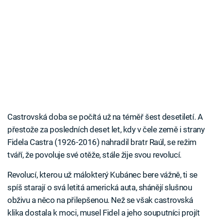
Castrovská doba se počítá už na téměř šest desetiletí. A
přestože za posledních deset let, kdy v čele země i strany
Fidela Castra (1926-2016) nahradil bratr Raúl, se režim
tváří, že povoluje své otěže, stále žije svou revolucí.
Revolucí, kterou už málokterý Kubánec bere vážně, ti se
spíš starají o svá letitá americká auta, shánějí slušnou
obživu a něco na přilepšenou. Než se však castrovská
klika dostala k moci, musel Fidel a jeho souputníci projít