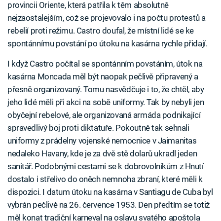
provincii Oriente, která patřila k těm absolutně
nejzaostalejším, což se projevovalo i na počtu protestů a
rebelií proti režimu. Castro doufal, že místní lidé se ke
spontánnímu povstání po útoku na kasárna rychle přidají.
I když Castro počítal se spontánním povstáním, útok na
kasárna Moncada měl být naopak pečlivě připravený a
přesně organizovaný. Tomu nasvědčuje i to, že chtěl, aby
jeho lidé měli při akci na sobě uniformy. Tak by nebyli jen
obyčejní rebelové, ale organizovaná armáda podnikající
spravedlivý boj proti diktatuře. Pokoutně tak sehnali
uniformy z prádelny vojenské nemocnice v Jaimanitas
nedaleko Havany, kde je za dvě stě dolarů ukradl jeden
sanitář. Podobnými cestami se k dobrovolníkům z Hnutí
dostalo i střelivo do oněch nemnoha zbraní, které měli k
dispozici. I datum útoku na kasárna v Santiagu de Cuba byl
vybrán pečlivě na 26. července 1953. Den předtím se totiž
měl konat tradiční karneval na oslavu svatého apoštola