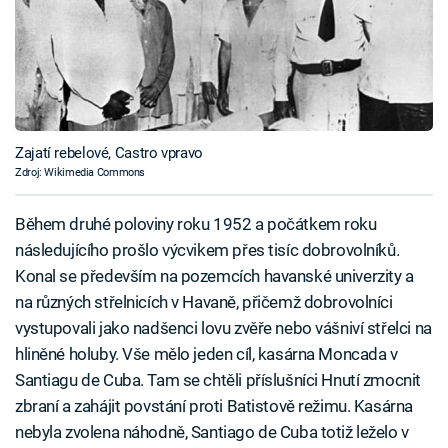
Zajatí rebelové, Castro vpravo
Zdroj: Wikimedia Commons
Během druhé poloviny roku 1952 a počátkem roku
následujícího prošlo výcvikem přes tisíc dobrovolníků.
Konal se především na pozemcích havanské univerzity a
na různých střelnicích v Havaně, přičemž dobrovolníci
vystupovali jako nadšenci lovu zvěře nebo vášniví střelci na
hliněné holuby. Vše mělo jeden cíl, kasárna Moncada v
Santiagu de Cuba. Tam se chtěli příslušníci Hnutí zmocnit
zbraní a zahájit povstání proti Batistově režimu. Kasárna
nebyla zvolena náhodně, Santiago de Cuba totiž leželo v