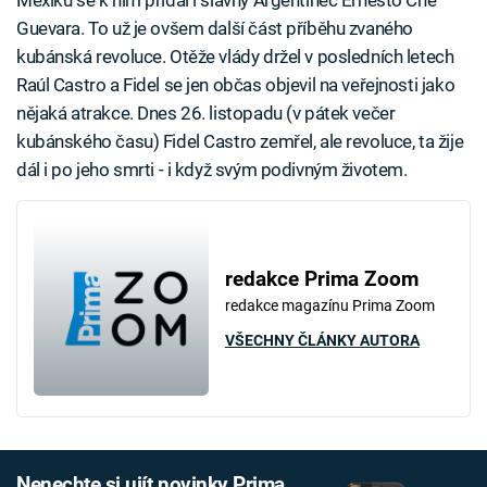
Guevara. To už je ovšem další část příběhu zvaného
kubánská revoluce. Otěže vlády držel v posledních letech
Raúl Castro a Fidel se jen občas objevil na veřejnosti jako
nějaká atrakce. Dnes 26. listopadu (v pátek večer
kubánského času) Fidel Castro zemřel, ale revoluce, ta žije
dál i po jeho smrti - i když svým podivným životem.
redakce Prima Zoom
redakce magazínu Prima Zoom
VŠECHNY ČLÁNKY AUTORA
Nenechte si ujít novinky Prima