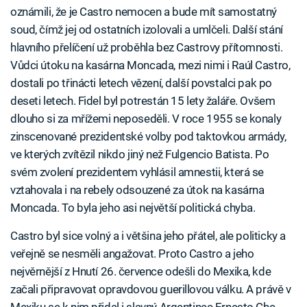
oznámili, že je Castro nemocen a bude mít samostatný
soud, čímž jej od ostatních izolovali a umlčeli. Další stání
hlavního přelíčení už proběhla bez Castrovy přítomnosti.
Vůdci útoku na kasárna Moncada, mezi nimi i Raúl Castro,
dostali po třinácti letech vězení, další povstalci pak po
deseti letech. Fidel byl potrestán 15 lety žaláře. Ovšem
dlouho si za mřížemi neposeděli. V roce 1955 se konaly
zinscenované prezidentské volby pod taktovkou armády,
ve kterých zvítězil nikdo jiný než Fulgencio Batista. Po
svém zvolení prezidentem vyhlásil amnestii, která se
vztahovala i na rebely odsouzené za útok na kasárna
Moncada. To byla jeho asi největší politická chyba.
Castro byl sice volný a i většina jeho přátel, ale politicky a
veřejně se nesměli angažovat. Proto Castro a jeho
nejvěrnější z Hnutí 26. července odešli do Mexika, kde
začali připravovat opravdovou guerillovou válku. A právě v
Mexiku se k nim přidal i slavný Argentinec Ernesto Che