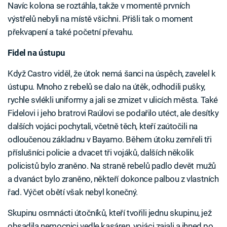
Navíc kolona se roztáhla, takže v momentě prvních
výstřelů nebyli na místě všichni. Přišli tak o moment
překvapení a také početní převahu.
Fidel na ústupu
Když Castro viděl, že útok nemá šanci na úspěch, zavelel k
ústupu. Mnoho z rebelů se dalo na útěk, odhodili pušky,
rychle svlékli uniformy a jali se zmizet v ulicích města. Také
Fidelovi i jeho bratrovi Raúlovi se podařilo utéct, ale desítky
dalších vojáci pochytali, včetně těch, kteří zaútočili na
odloučenou základnu v Bayamo. Během útoku zemřeli tři
příslušníci policie a dvacet tři vojáků, dalších několik
policistů bylo zraněno. Na straně rebelů padlo devět mužů
a dvanáct bylo zraněno, někteří dokonce palbou z vlastních
řad. Výčet obětí však nebyl konečný.
Skupinu osmnácti útočníků, kteří tvořili jednu skupinu, jež
obsadila nemocnici vedle kasáren, vojáci zajali a ihned po