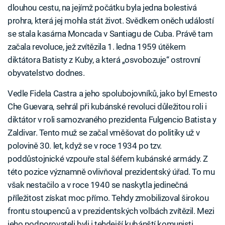
dlouhou cestu, na jejímž počátku byla jedna bolestivá
prohra, která jej mohla stát život. Svědkem oněch událostí
se stala kasárna Moncada v Santiagu de Cuba. Právě tam
začala revoluce, jež zvítězila 1. ledna 1959 útěkem
diktátora Batisty z Kuby, a která „osvobozuje“ ostrovní
obyvatelstvo dodnes.
Vedle Fidela Castra a jeho spolubojovníků, jako byl Ernesto
Che Guevara, sehrál při kubánské revoluci důležitou roli i
diktátor v roli samozvaného prezidenta Fulgencio Batista y
Zaldivar. Tento muž se začal vměšovat do politiky už v
polovině 30. let, když se v roce 1934 po tzv.
poddůstojnické vzpouře stal šéfem kubánské armády. Z
této pozice významně ovlivňoval prezidentský úřad. To mu
však nestačilo a v roce 1940 se naskytla jedinečná
příležitost získat moc přímo. Tehdy zmobilizoval širokou
frontu stoupenců a v prezidentských volbách zvítězil. Mezi
jeho podporovateli byli i tehdejší kubánští komunisti.