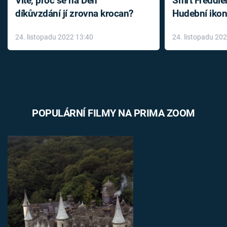
Víte, proč se na Den
Smrt Freddie
díkůvzdání jí zrovna krocan?
Hudební ikon
až do konce 
24. listopadu 2022 13:40
24. listopadu 20
léky
POPULÁRNÍ FILMY NA PRIMA ZOOM