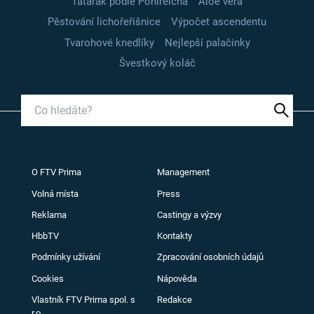
Tatarák podle Pohlreicha
Aloe vera
Pěstování lichořeřišnice
Výpočet ascendentu
Tvarohové knedlíky
Nejlepší palačinky
Švestkový koláč
O FTV Prima
Management
Volná místa
Press
Reklama
Castingy a výzvy
HbbTV
Kontakty
Podmínky užívání
Zpracování osobních údajů
Cookies
Nápověda
Vlastník FTV Prima spol. s
Redakce
r.o.