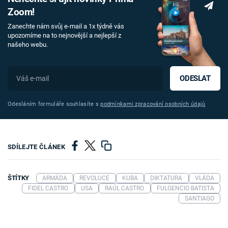
Zoom!
Zanechte nám svůj e-mail a 1x týdně vás
upozorníme na to nejnovější a nejlepší z
našeho webu.
ODESLAT
Odesláním formuláře souhlasíte s
podmínkami zpracování osobních údajů
SDÍLEJTE ČLÁNEK
ŠTÍTKY
ARMÁDA
REVOLUCE
KUBA
DIKTATURA
VLÁDA
FIDEL CASTRO
USA
RAÚL CASTRO
FULGENCIO BATISTA
SANTIAGO