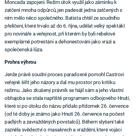
Moncada zapojeni. Režim útok využil jako záminku k
zatčení mnoha odpůrců, jen padesát jedna zatčených s
ním mělo něco společného. Batista chtěl ze soudního
přelíčení, které trvalo až do 6. října, udělat velký spektákl
pro novináře a veřejnost, při kterém by byli rebelové
exemplárně potrestáni a dehonestováni jako vrazi a
společenská lůza.
Prohra výhrou
Jenže právě soudní proces paradoxně pomohl Castrovi
veřejně šířit jeho názory a dal mu prostor pro kritiku
režimu. Jako zkušený právník se hájil sám a jeho vlastní
obhajoba se stala napříště programem odbojového Hnutí,
které si po útoku do názvu přidalo přídomek 26. července
(od té doby je známo jako Hnutí 26. července na počest
padlých a zavražděných povstalců). Během slyšení také
zazněla svědectví o masakrech a vraždění, které vojáci