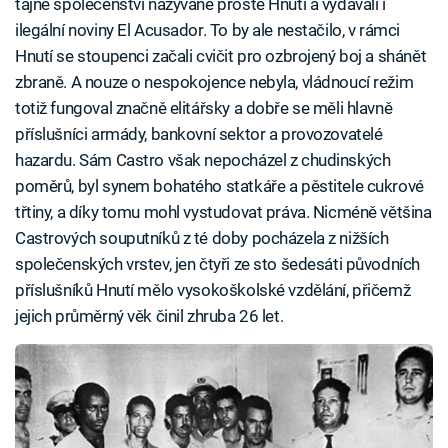
tajné společenství nazývané prostě Hnutí a vydávali i
ilegální noviny El Acusador. To by ale nestačilo, v rámci
Hnutí se stoupenci začali cvičit pro ozbrojený boj a shánět
zbraně. A nouze o nespokojence nebyla, vládnoucí režim
totiž fungoval značně elitářsky a dobře se měli hlavně
příslušníci armády, bankovní sektor a provozovatelé
hazardu. Sám Castro však nepocházel z chudinských
poměrů, byl synem bohatého statkáře a pěstitele cukrové
třtiny, a díky tomu mohl vystudovat práva. Nicméně většina
Castrových souputníků z té doby pocházela z nižších
společenských vrstev, jen čtyři ze sto šedesáti původních
příslušníků Hnutí mělo vysokoškolské vzdělání, přičemž
jejich průměrný věk činil zhruba 26 let.