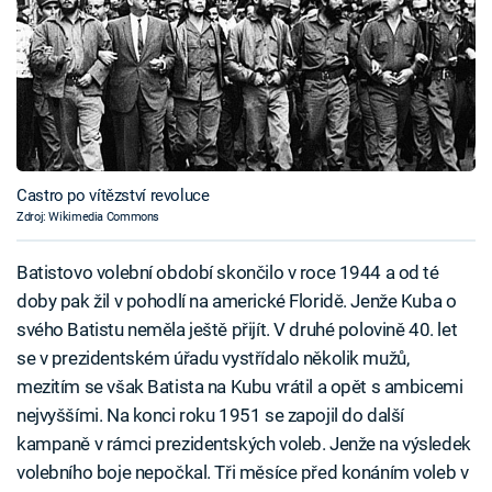
Castro po vítězství revoluce
Zdroj: Wikimedia Commons
Batistovo volební období skončilo v roce 1944 a od té
doby pak žil v pohodlí na americké Floridě. Jenže Kuba o
svého Batistu neměla ještě přijít. V druhé polovině 40. let
se v prezidentském úřadu vystřídalo několik mužů,
mezitím se však Batista na Kubu vrátil a opět s ambicemi
nejvyššími. Na konci roku 1951 se zapojil do další
kampaně v rámci prezidentských voleb. Jenže na výsledek
volebního boje nepočkal. Tři měsíce před konáním voleb v