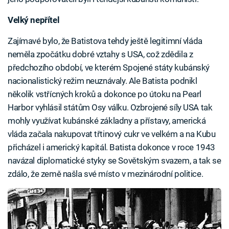
Velký nepřítel
Zajímavé bylo, že Batistova tehdy ještě legitimní vláda
neměla zpočátku dobré vztahy s USA, což zdědila z
předchozího období, ve kterém Spojené státy kubánský
nacionalistický režim neuznávaly. Ale Batista podnikl
několik vstřícných kroků a dokonce po útoku na Pearl
Harbor vyhlásil státům Osy válku. Ozbrojené síly USA tak
mohly využívat kubánské základny a přístavy, americká
vláda začala nakupovat třtinový cukr ve velkém a na Kubu
přicházel i americký kapitál. Batista dokonce v roce 1943
navázal diplomatické styky se Sovětským svazem, a tak se
zdálo, že země našla své místo v mezinárodní politice.