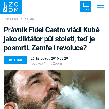
ŽIVĚ
Prima Zoom
■
Historie
Trendy:
ZRÁDCI
UFO
DRUHÁ SVĚTOVÁ VÁLKA
Právník Fidel Castro vládl Kubě
ZÁHADY
VETŘELCI DÁVNOVĚKU
jako diktátor půl století, teď je
posmrti. Zemře i revoluce?
26. listopadu 2016 08:29
HISTORIE
redakce Prima Zoom
Témata
Témata
Pořady
TV Program