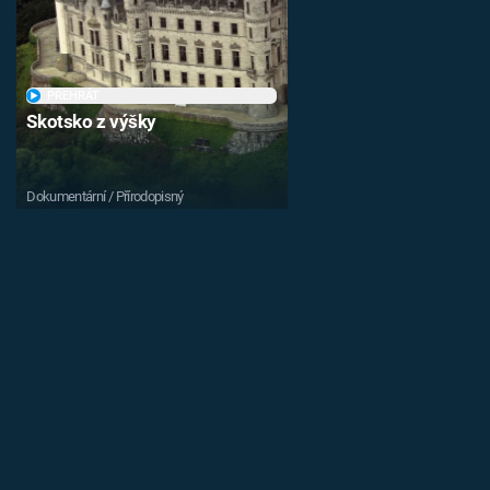
PŘEHRÁT
Skotsko z výšky
Dokumentární / Přírodopisný