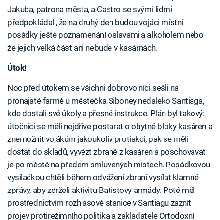
Jakuba, patrona města, a Castro se svými lidmi
předpokládali, že na druhý den budou vojáci místní
posádky ještě poznamenání oslavami a alkoholem nebo
že jejich velká část ani nebude v kasárnách.
Útok!
Noc před útokem se všichni dobrovolníci sešli na
pronajaté farmě u městečka Siboney nedaleko Santiaga,
kde dostali své úkoly a přesné instrukce. Plán byl takový:
útočníci se měli nejdříve postarat o obytné bloky kasáren a
znemožnit vojákům jakoukoliv protiakci, pak se měli
dostat do skladů, vyvézt zbraně z kasáren a poschovávat
je po městě na předem smluvených místech. Posádkovou
vysílačkou chtěli během odvážení zbraní vysílat klamné
zprávy, aby zdrželi aktivitu Batistovy armády. Poté měl
prostřednictvím rozhlasové stanice v Santiagu zaznít
projev protirežimního politika a zakladatele Ortodoxní