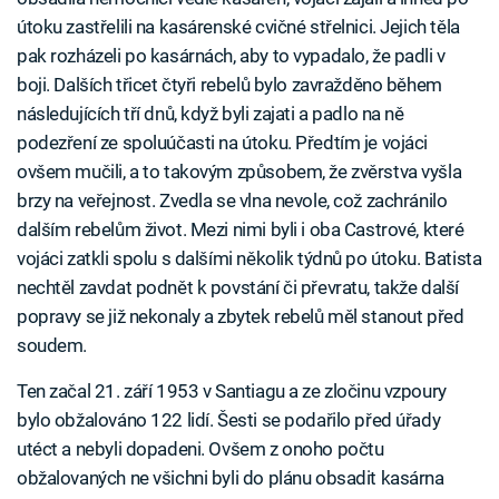
útoku zastřelili na kasárenské cvičné střelnici. Jejich těla
pak rozházeli po kasárnách, aby to vypadalo, že padli v
boji. Dalších třicet čtyři rebelů bylo zavražděno během
následujících tří dnů, když byli zajati a padlo na ně
podezření ze spoluúčasti na útoku. Předtím je vojáci
ovšem mučili, a to takovým způsobem, že zvěrstva vyšla
brzy na veřejnost. Zvedla se vlna nevole, což zachránilo
dalším rebelům život. Mezi nimi byli i oba Castrové, které
vojáci zatkli spolu s dalšími několik týdnů po útoku. Batista
nechtěl zavdat podnět k povstání či převratu, takže další
popravy se již nekonaly a zbytek rebelů měl stanout před
soudem.
Ten začal 21. září 1953 v Santiagu a ze zločinu vzpoury
bylo obžalováno 122 lidí. Šesti se podařilo před úřady
utéct a nebyli dopadeni. Ovšem z onoho počtu
obžalovaných ne všichni byli do plánu obsadit kasárna