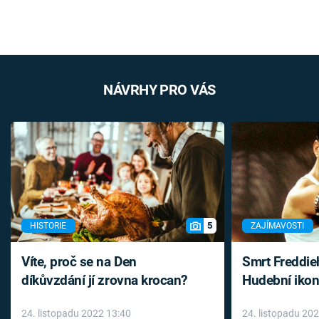
NÁVRHY PRO VÁS
5
HISTORIE
ZAJÍMAVOSTI
Víte, proč se na Den
Smrt Freddie
díkůvzdání jí zrovna krocan?
Hudební ikon
až do konce 
24. listopadu 2022 13:40
24. listopadu 20
léky