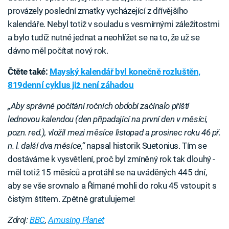
provázely poslední zmatky vycházející z dřívějšího
kalendáře. Nebyl totiž v souladu s vesmírnými záležitostmi
a bylo tudíž nutné jednat a neohlížet se na to, že už se
dávno měl počítat nový rok.
Čtěte také:
Mayský kalendář byl konečně rozluštěn,
819denní cyklus již není záhadou
„Aby správné počítání ročních období začínalo příští
lednovou kalendou (den připadající na první den v měsíci,
pozn. red.), vložil mezi měsíce listopad a prosinec roku 46 př.
n. l. další dva měsíce,“
napsal historik Suetonius. Tím se
dostáváme k vysvětlení, proč byl zmíněný rok tak dlouhý -
měl totiž 15 měsíců a protáhl se na uváděných 445 dní,
aby se vše srovnalo a Římané mohli do roku 45 vstoupit s
čistým štítem. Zpětně gratulujeme!
Zdroj:
BBC
,
Amusing Planet