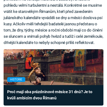
pohledu velmi turbulentní a nestálá. Konkrétně se musíme
vrátit ke starověkým Římanům, kteří před zavedením
juliánského kalendáře vyváděli se dny a měsíci doslova psí
kusy. Ačkoliv měli tehdejší badatelé jasnou představu o
tom, že dny, týdny, měsíce a roční období mají co do činění
se sluncem a vnímali pohyb hvězd a tudíž i celé zeměkoule,
dřívější kalendáře to nebyly schopné příliš reflektovat.
HISTORIE
Proč mají oba prázdninové měsíce 31 dnů? Je to
kvůli ambicím dvou Římanů