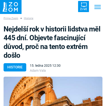
ŽIVĚ
Prima Zoom
■
Historie
Trendy:
ZRÁDCI
UFO
DRUHÁ SVĚTOVÁ VÁLKA
Nejdelší rok v historii lidstva měl
ZÁHADY
VETŘELCI DÁVNOVĚKU
445 dní. Objevte fascinující
důvod, proč na tento extrém
došlo
Témata
15. ledna 2025 12:30
HISTORIE
Adam Vala
Témata
Pořady
TV Program