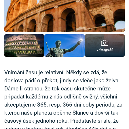
Časopis
Sledujte prima+
Přihlášení
7 fotografií
Sledujte nás
Vnímání času je relativní. Někdy se zdá, že
doslova pádí o překot, jindy se vleče jako želva.
Dáme-li stranou, že tok času skutečně může
připadat každému z nás odlišně svižný, všichni
akceptujeme 365, resp. 366 dní coby periodu, za
kterou naše planeta oběhne Slunce a dovrší tak
časový úsek jednoho roku. Představte si ale, že