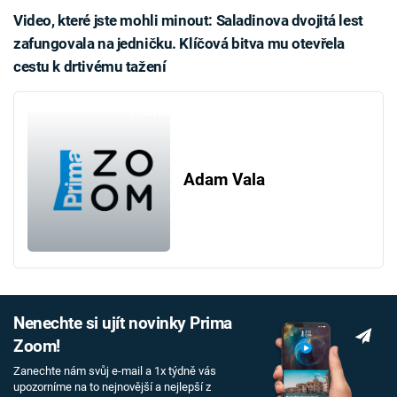
Video, které jste mohli minout: Saladinova dvojitá lest
zafungovala na jedničku. Klíčová bitva mu otevřela
cestu k drtivému tažení
Failed to fetch
Adam Vala
Nenechte si ujít novinky Prima
Zoom!
Zanechte nám svůj e-mail a 1x týdně vás
upozorníme na to nejnovější a nejlepší z