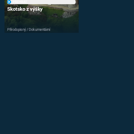
PŘEHRÁT
Skotsko z výšky
Přírodopisný / Dokumentární