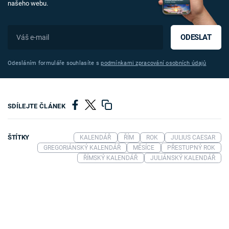
našeho webu.
ODESLAT
Odesláním formuláře souhlasíte s
podmínkami zpracování osobních údajů
SDÍLEJTE ČLÁNEK
ŠTÍTKY
KALENDÁŘ
ŘÍM
ROK
JULIUS CAESAR
GREGORIÁNSKÝ KALENDÁŘ
MĚSÍCE
PŘESTUPNÝ ROK
ŘÍMSKÝ KALENDÁŘ
JULIÁNSKÝ KALENDÁŘ