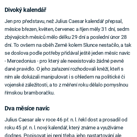
Divoký kalendář
Jen pro představu, než Julius Caesar kalendář přepsal,
měsíce březen, květen, červenec a říjen měly 31 dní, sedm
zbývajících měsíců mělo délku 29 dní a poslední únor 28
dní. To ovšem na oběh Země kolem Slunce nestačilo, a tak
se doslova podle potřeby přidával ještě jeden měsíc navíc
- Mercedonius - pro který ale neexistovalo žádné pevně
dané pravidlo. O jeho zařazení rozhodovali kněží, kteří s
ním ale dokázali manipulovat i s ohledem na politické či
vojenské záležitosti, a to z měření roku dělalo pomyslnou
římskou bramboračku.
Dva měsíce navíc
Julius Caesar ale v roce 46 př. n. l. řekl dost a prosadil od
roku 45 př. n. l. nový kalendář, který známe a využíváme
dodnes. Popisovat jej není třeba, jeho nastartování ale