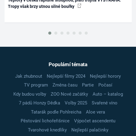
Teploty v Česku rapidně stoupnou, platí trojitá VÝSTRAHA.
Tropy však brzy utnou silné bouřky
Populární témata
Jak zhubnout
Nejlepší filmy 2024
Nejlepší horory
TV program
Změna času
Partie
Počasí
Kdy budou volby
ZOO Nové začátky
Auto – katalog
7 pádů Honzy Dědka
Volby 2025
Svařené víno
Tatarák podle Pohlreicha
Aloe vera
Pěstování lichořeřišnice
Výpočet ascendentu
Tvarohové knedlíky
Nejlepší palačinky