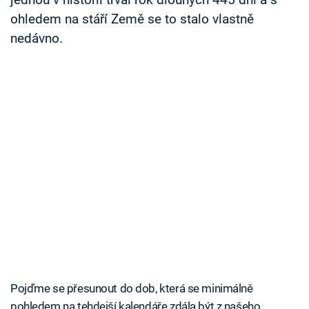
jednou v historii trval rok dlouhých 445 dní a s
ohledem na stáří Země se to stalo vlastně
nedávno.
Pojďme se přesunout do dob, která se minimálně
pohledem na tehdejší kalendáře zdála být z našeho