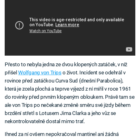
Přesto to nebyla jedna ze dvou klopených zatáček, v níž
přišel
Wolfgang von Trips
o život. Incident se odehrál v
rovince před zatáčkou Curva Sud (dnešní Parabolica),
která je zcela plochá a teprve výjezd z ní mířil v roce 1961
do rovinky před prvním klopeným obloukem. Právě tam se
ale von Trips po nečekané změně směru své jízdy během
brzdění střetl s Lotusem Jima Clarka a jeho vůz se
nekontrolovatelně dostal mimo trať.
Ihned za ní ovšem nepokračoval mantinel ani žádná