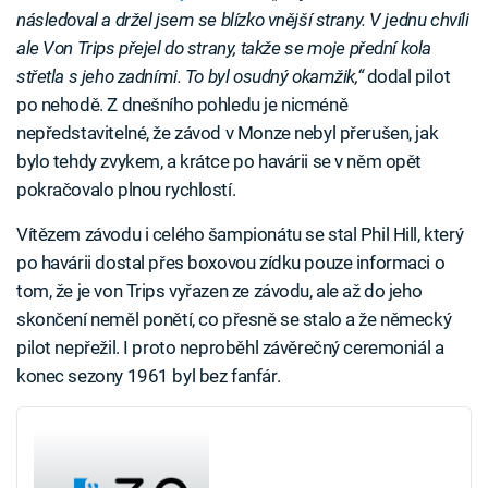
následoval a držel jsem se blízko vnější strany. V jednu chvíli
ale Von Trips přejel do strany, takže se moje přední kola
střetla s jeho zadními. To byl osudný okamžik,“
dodal pilot
po nehodě. Z dnešního pohledu je nicméně
nepředstavitelné, že závod v Monze nebyl přerušen, jak
bylo tehdy zvykem, a krátce po havárii se v něm opět
pokračovalo plnou rychlostí.
Vítězem závodu i celého šampionátu se stal Phil Hill, který
po havárii dostal přes boxovou zídku pouze informaci o
tom, že je von Trips vyřazen ze závodu, ale až do jeho
skončení neměl ponětí, co přesně se stalo a že německý
pilot nepřežil. I proto neproběhl závěrečný ceremoniál a
konec sezony 1961 byl bez fanfár.