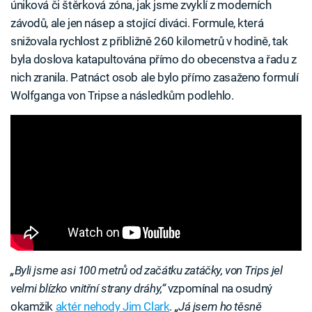
úniková či štěrková zóna, jak jsme zvyklí z moderních
závodů, ale jen násep a stojící diváci. Formule, která
snižovala rychlost z přibližně 260 kilometrů v hodině, tak
byla doslova katapultována přímo do obecenstva a řadu z
nich zranila. Patnáct osob ale bylo přímo zasaženo formulí
Wolfganga von Tripse a následkům podlehlo.
„Byli jsme asi 100 metrů od začátku zatáčky, von Trips jel
velmi blízko vnitřní strany dráhy,“
vzpomínal na osudný
okamžik
aktér nehody Jim Clark
.
„Já jsem ho těsně