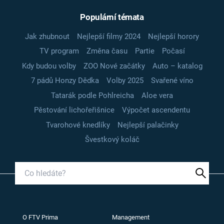
Populární témata
Jak zhubnout
Nejlepší filmy 2024
Nejlepší horory
TV program
Změna času
Partie
Počasí
Kdy budou volby
ZOO Nové začátky
Auto – katalog
7 pádů Honzy Dědka
Volby 2025
Svařené víno
Tatarák podle Pohlreicha
Aloe vera
Pěstování lichořeřišnice
Výpočet ascendentu
Tvarohové knedlíky
Nejlepší palačinky
Švestkový koláč
O FTV Prima
Management