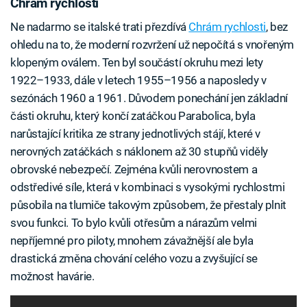
Chrám rychlosti
Ne nadarmo se italské trati přezdívá
Chrám rychlosti
, bez
ohledu na to, že moderní rozvržení už nepočítá s vnořeným
klopeným oválem. Ten byl součástí okruhu mezi lety
1922–1933, dále v letech 1955–1956 a naposledy v
sezónách 1960 a 1961. Důvodem ponechání jen základní
části okruhu, který končí zatáčkou Parabolica, byla
narůstající kritika ze strany jednotlivých stájí, které v
nerovných zatáčkách s náklonem až 30 stupňů viděly
obrovské nebezpečí. Zejména kvůli nerovnostem a
odstředivé síle, která v kombinaci s vysokými rychlostmi
působila na tlumiče takovým způsobem, že přestaly plnit
svou funkci. To bylo kvůli otřesům a nárazům velmi
nepříjemné pro piloty, mnohem závažnější ale byla
drastická změna chování celého vozu a zvyšující se
možnost havárie.