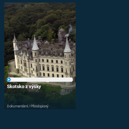
PŘEHRÁT
Skotsko z výšky
Dokumentární / Přírodopisný