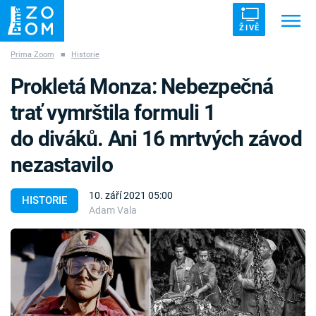
ŽIVĚ
Prima Zoom
■
Historie
Trendy:
ZRÁDCI
UFO
DRUHÁ SVĚTOVÁ VÁLKA
Prokletá Monza: Nebezpečná
ZÁHADY
VETŘELCI DÁVNOVĚKU
trať vymrštila formuli 1
do diváků. Ani 16 mrtvých závod
nezastavilo
Témata
10. září 2021 05:00
HISTORIE
Adam Vala
Témata
Pořady
TV Program