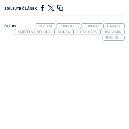
SDÍLEJTE ČLÁNEK
ŠTÍTKY
NEHODA
FORMULE 1
FORMULE
HAVÁRIE
SMRTELNÁ NEHODA
MONZA
LOTUS CARS
JIM CLARK
PHIL HILL