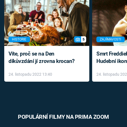
5
HISTORIE
ZAJÍMAVOSTI
Víte, proč se na Den
Smrt Freddie
díkůvzdání jí zrovna krocan?
Hudební ikon
až do konce 
24. listopadu 2022 13:40
24. listopadu 20
léky
POPULÁRNÍ FILMY NA PRIMA ZOOM