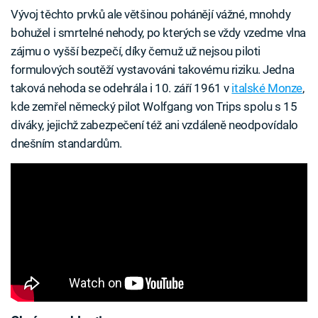
Vývoj těchto prvků ale většinou pohánějí vážné, mnohdy
bohužel i smrtelné nehody, po kterých se vždy vzedme vlna
zájmu o vyšší bezpečí, díky čemuž už nejsou piloti
formulových soutěží vystavováni takovému riziku. Jedna
taková nehoda se odehrála i 10. září 1961 v
italské Monze
,
kde zemřel německý pilot Wolfgang von Trips spolu s 15
diváky, jejichž zabezpečení též ani vzdáleně neodpovídalo
dnešním standardům.