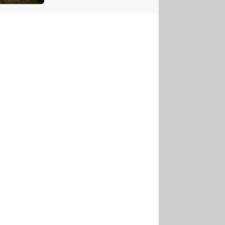
US
tornádem
RSUS
ZE A