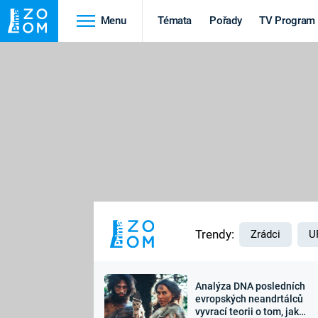
Menu
Témata
Pořady
TV Program
Cestování
Historie
HRADY A ZÁMKY
VIKINGOVÉ
HEDVÁBNÁ STEZKA
EPIDEMIE A
PANDEMIE
PŘÍRODA
STAROVĚKÝ EGYPT
Trendy:
Zrádci
U
Analýza DNA posledních
Druhá
Výročí
evropských neandrtálců
vyvrací teorii o tom, jak
světová válka