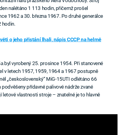
montážní halu pražského Aera Vodochody. Stroj
den nalétáno 1 113 hodin, přičemž prošel
nce 1962 a 30. března 1967. Po druhé generálce
2 hodin.
věti o jeho přistání lhali, nápis CCCP na helmě
 byl vyrobený 25. prosince 1954. Při stanovené
el v letech 1957, 1959, 1964 a 1967 postupně
 měl „československý“ MiG-15UTI odlétáno 66
m podvěšeny přídavné palivové nádrže zvané
 letové vlastnosti stroje – znatelné je to hlavně