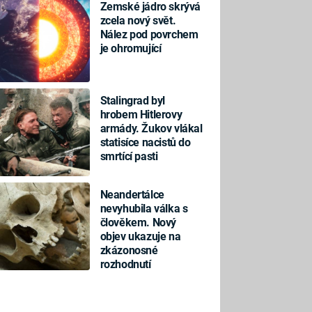
Zemské jádro skrývá
zcela nový svět.
Nález pod povrchem
je ohromující
Stalingrad byl
hrobem Hitlerovy
armády. Žukov vlákal
statisíce nacistů do
smrtící pasti
Neandertálce
nevyhubila válka s
člověkem. Nový
objev ukazuje na
zkázonosné
rozhodnutí