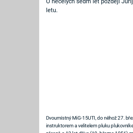
O necelých sedm let později Juri
letu.
Dvoumístný MiG-15UTI, do něhož 27. bř
instruktorem a velitelem pluku plukovník