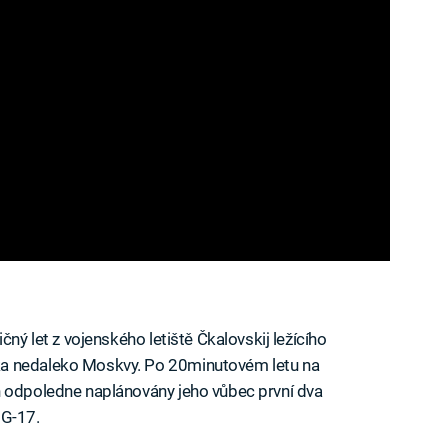
čný let z vojenského letiště Čkalovskij ležícího
ka nedaleko Moskvy. Po 20minutovém letu na
n odpoledne naplánovány jeho vůbec první dva
iG-17.