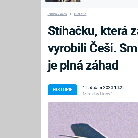
MARIE TEREZIE
vyhynuli
ADOLF HITLER
NAPOLEON
Prima Zoom
■
Historie
BONAPARTE
ATENTÁT NA
Stíhačku, která z
REINHARDA
BRITSKÁ
HEYDRICHA
KRÁLOVSKÁ
vyrobili Češi. S
RODINA
PRVNÍ SVĚTOVÁ
VÁLKA
je plná záhad
12. dubna 2023 13:23
HISTORIE
Miroslav Honsů