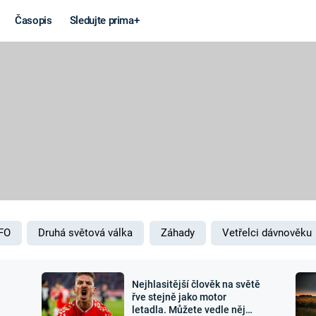
Časopis
Sledujte prima+
Věda a
Války
technika
STUDENÁ V
KORONAVIRUS
VÁLKA VE
VIETNAMU
VESMÍR
VÁLEČNÉ FI
MARS
SERIÁLY
FO
Druhá světová válka
Záhady
Vetřelci dávnověku
Nejhlasitější člověk na světě
Záhady a
Zajímav
řve stejně jako motor
letadla. Můžete vedle něj
konspirace