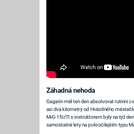
Záhadná nehoda
Gagarin měl ten den absolvovat rutinní cvi
asi dva kilometry od Hvězdného městeč
MiG-15UTI s instruktorem byly na týž de
samostatné lety na pokročilejším typu M