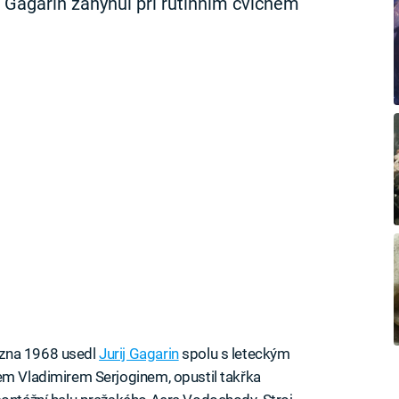
j Gagarin zahynul při rutinním cvičném
ezna 1968 usedl
Jurij Gagarin
spolu s leteckým
em Vladimirem Serjoginem, opustil takřka