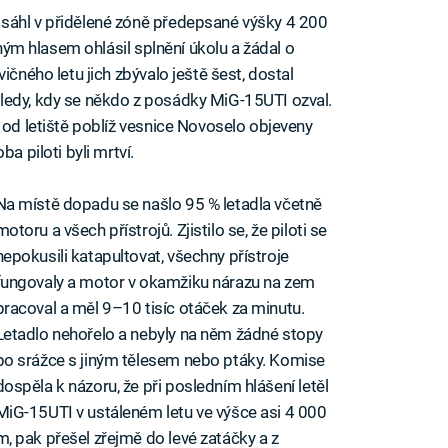
sáhl v přidělené zóně předepsané výšky 4 200
idným hlasem ohlásil splnění úkolu a žádal o
ičného letu jich zbývalo ještě šest, dostal
ledy, kdy se někdo z posádky MiG-15UTI ozval.
 od letiště poblíž vesnice Novoselo objeveny
a piloti byli mrtví.
Na místě dopadu se našlo 95 % letadla včetně
motoru a všech přístrojů. Zjistilo se, že piloti se
nepokusili katapultovat, všechny přístroje
fungovaly a motor v okamžiku nárazu na zem
pracoval a měl 9–10 tisíc otáček za minutu.
Letadlo nehořelo a nebyly na něm žádné stopy
po srážce s jiným tělesem nebo ptáky. Komise
dospěla k názoru, že při posledním hlášení letěl
MiG-15UTI v ustáleném letu ve výšce asi 4 000
m, pak přešel zřejmě do levé zatáčky a z