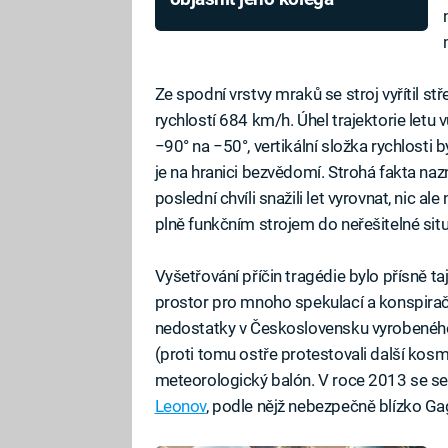
Ze spodní vrstvy mraků se stroj vyřítil st
rychlostí 684 km/h. Úhel trajektorie letu 
−90° na −50°, vertikální složka rychlosti 
je na hranici bezvědomí. Strohá fakta na
poslední chvíli snažili let vyrovnat, nic al
plně funkčním strojem do neřešitelné sit
Vyšetřování příčin tragédie bylo přísně ta
prostor pro mnoho spekulací a konspirační
nedostatky v Československu vyrobeného st
(proti tomu ostře protestovali další kosm
meteorologický balón. V roce 2013 se se
Leonov
, podle nějž nebezpečně blízko Gag