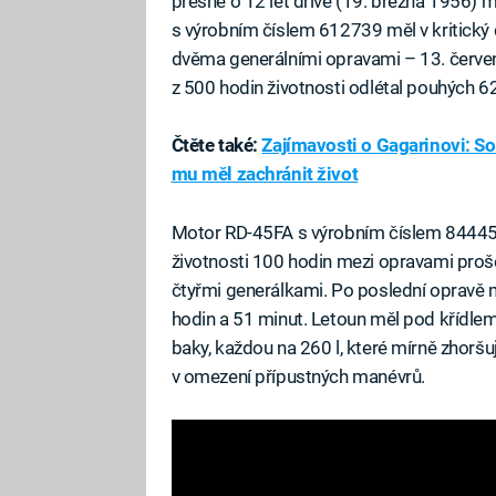
přesně o 12 let dříve (19. března 1956) 
s výrobním číslem 612739 měl v kritický 
dvěma generálními opravami – 13. červe
z 500 hodin životnosti odlétal pouhých 6
Čtěte také:
Zajímavosti o Gagarinovi: So
mu měl zachránit život
Motor RD-45FA s výrobním číslem 84445а
životnosti 100 hodin mezi opravami proš
čtyřmi generálkami. Po poslední opravě
hodin a 51 minut. Letoun měl pod křídle
baky, každou na 260 l, které mírně zhoršují
v omezení přípustných manévrů.