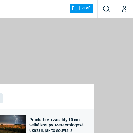
ŽIVĚ
Vyhledávání
Můj p
Prima+
ÁLKA
CNN Prima NEWS
Prima FRESH
Prima LIVING
LMY A
Prima Ženy
Prima LAJK
Prachaticko zasáhly 10 cm
osti
velké kroupy. Meteorologové
Sledujte nás
ukázali, jak to souvisí s