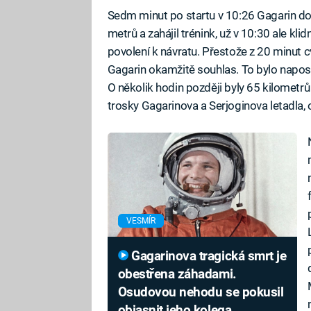
Sedm minut po startu v 10:26 Gagarin do
metrů a zahájil trénink, už v 10:30 ale kl
povolení k návratu. Přestože z 20 minut cv
Gagarin okamžitě souhlas. To bylo napos
O několik hodin později byly 65 kilometrů
trosky Gagarinova a Serjoginova letadla, ob
VESMÍR
Gagarinova tragická smrt je
obestřena záhadami.
Osudovou nehodu se pokusil
objasnit jeho kolega