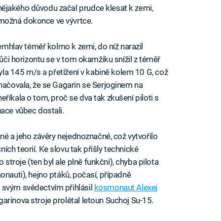
nějakého důvodu začal prudce klesat k zemi,
možná dokonce ve vývrtce.
řemhlav téměř kolmo k zemi, do níž narazil
vůči horizontu se v tom okamžiku snížil z téměř
byla 145 m/s a přetížení v kabině kolem 10 G, což
značovala, že se Gagarin se Serjoginem na
e neříkala o tom, proč se dva tak zkušení piloti s
uace vůbec dostali.
jné a jeho závěry nejednoznačné, což vytvořilo
ch teorií. Ke slovu tak přišly technické
roje (ten byl ale plně funkční), chyba pilota
onauti), hejno ptáků, počasí, případně
 svým svědectvím přihlásil
kosmonaut Alexej
arinova stroje prolétal letoun Suchoj Su-15.