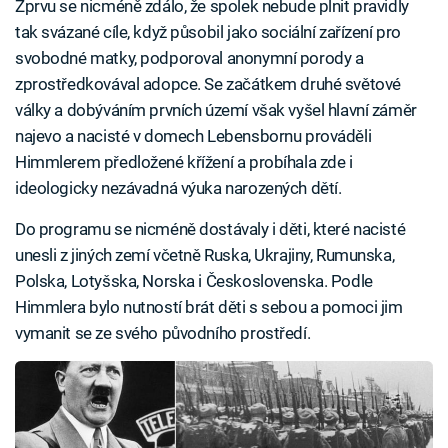
Zprvu se nicméně zdálo, že spolek nebude plnit pravidly
tak svázané cíle, když působil jako sociální zařízení pro
svobodné matky, podporoval anonymní porody a
zprostředkovával adopce. Se začátkem druhé světové
války a dobýváním prvních území však vyšel hlavní záměr
najevo a nacisté v domech Lebensbornu prováděli
Himmlerem předložené křížení a probíhala zde i
ideologicky nezávadná výuka narozených dětí.
Do programu se nicméně dostávaly i děti, které nacisté
unesli z jiných zemí včetně Ruska, Ukrajiny, Rumunska,
Polska, Lotyšska, Norska i Československa. Podle
Himmlera bylo nutností brát děti s sebou a pomoci jim
vymanit se ze svého původního prostředí.