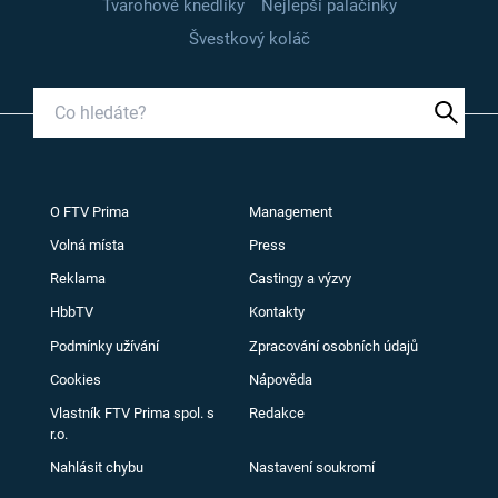
Tvarohové knedlíky
Nejlepší palačinky
Švestkový koláč
O FTV Prima
Management
Volná místa
Press
Reklama
Castingy a výzvy
HbbTV
Kontakty
Podmínky užívání
Zpracování osobních údajů
Cookies
Nápověda
Vlastník FTV Prima spol. s
Redakce
r.o.
Nahlásit chybu
Nastavení soukromí