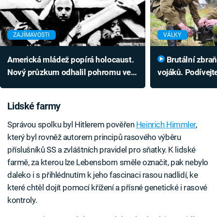
ZAJÍMAVOSTI
VÁLKY
Americká mládež popírá holocaust.
Brutální zbraň měla zkrátit utrpení
Nový průzkum odhalil pohromu ve
vojáků. Podívejte
vzdělávání
sílu
Lidské farmy
Správou spolku byl Hitlerem pověřen
Heinrich Himmler
,
který byl rovněž autorem principů rasového výběru
příslušníků SS a zvláštních pravidel pro sňatky. K lidské
farmě, za kterou lze Lebensborn směle označit, pak nebylo
daleko i s přihlédnutím k jeho fascinaci rasou nadlidí, ke
které chtěl dojít pomocí křížení a přísné genetické i rasové
kontroly.