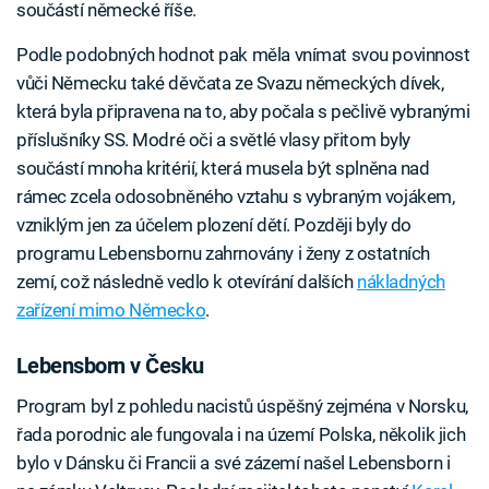
součástí německé říše.
Podle podobných hodnot pak měla vnímat svou povinnost
vůči Německu také děvčata ze Svazu německých dívek,
která byla připravena na to, aby počala s pečlivě vybranými
příslušníky SS. Modré oči a světlé vlasy přitom byly
součástí mnoha kritérií, která musela být splněna nad
rámec zcela odosobněného vztahu s vybraným vojákem,
vzniklým jen za účelem plození dětí. Později byly do
programu Lebensbornu zahrnovány i ženy z ostatních
zemí, což následně vedlo k otevírání dalších
nákladných
zařízení mimo Německo
.
Lebensborn v Česku
Program byl z pohledu nacistů úspěšný zejména v Norsku,
řada porodnic ale fungovala i na území Polska, několik jich
bylo v Dánsku či Francii a své zázemí našel Lebensborn i