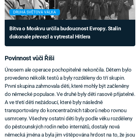
DRUHÁ SVĚTOVÁ VÁLKA
Bitva o Moskvu určila budoucnost Evropy. Stalin
dokonale převezl a vytrestal Hitlera
Povinnost vůči Říši
Únosem ale operace pochopitelně nekončila. Dětem bylo
provedeno několik testů a byly rozděleny do tří skupin.
První skupina zahrnovala děti, které mohly být začleněny
do německé populace. Ve druhé byly děti rasově přijatelné.
A ve třetí děti nežádoucí, které byly následně
transportovány do koncentračních táborů nebo rovnou
usmrceny. Všechny ostatní děti byly podle věku rozděleny
do pěstounských rodin nebo internátů, dostaly nová
německá jména a byla jim vštěpována hrdost na to, že jsou