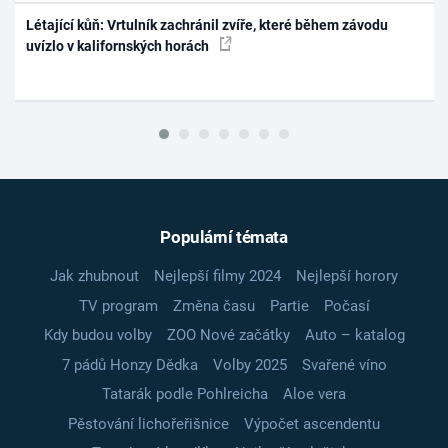
Létající kůň: Vrtulník zachránil zvíře, které během závodu
uvízlo v kalifornských horách
Populární témata
Jak zhubnout
Nejlepší filmy 2024
Nejlepší horory
TV program
Změna času
Partie
Počasí
Kdy budou volby
ZOO Nové začátky
Auto – katalog
7 pádů Honzy Dědka
Volby 2025
Svařené víno
Tatarák podle Pohlreicha
Aloe vera
Pěstování lichořeřišnice
Výpočet ascendentu