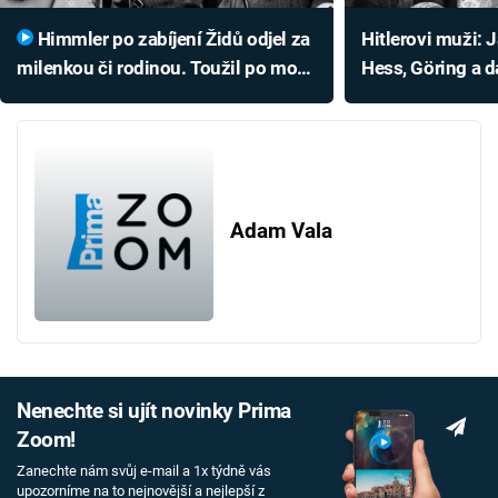
Himmler po zabíjení Židů odjel za
Hitlerovi muži: 
milenkou či rodinou. Toužil po moci
Hess, Göring a d
Archy úmluvy i Thorova kladiva
nacisté?
Adam Vala
Nenechte si ujít novinky Prima
Zoom!
Zanechte nám svůj e-mail a 1x týdně vás
upozorníme na to nejnovější a nejlepší z