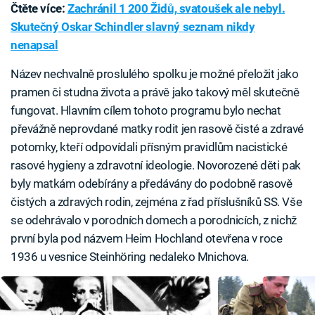
Čtěte více:
Zachránil 1 200 Židů, svatoušek ale nebyl.
Skutečný Oskar Schindler slavný seznam nikdy
nenapsal
Název nechvalně proslulého spolku je možné přeložit jako
pramen či studna života a právě jako takový měl skutečně
fungovat. Hlavním cílem tohoto programu bylo nechat
převážně neprovdané matky rodit jen rasově čisté a zdravé
potomky, kteří odpovídali přísným pravidlům nacistické
rasové hygieny a zdravotní ideologie. Novorozené děti pak
byly matkám odebírány a předávány do podobně rasově
čistých a zdravých rodin, zejména z řad příslušníků SS. Vše
se odehrávalo v porodních domech a porodnicích, z nichž
první byla pod názvem Heim Hochland otevřena v roce
1936 u vesnice Steinhöring nedaleko Mnichova.