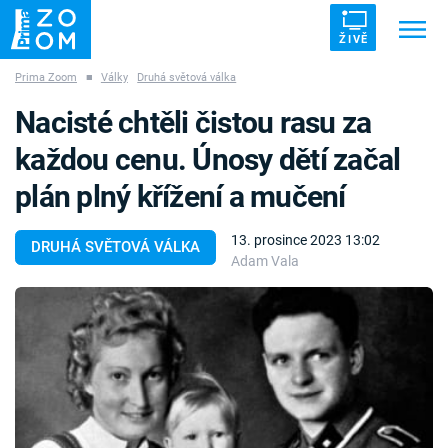
ŽIVĚ
Prima Zoom
■
Války
Druhá světová válka
Trendy:
ZRÁDCI
UFO
DRUHÁ SVĚTOVÁ VÁLKA
Nacisté chtěli čistou rasu za
ZÁHADY
VETŘELCI DÁVNOVĚKU
každou cenu. Únosy dětí začal
plán plný křížení a mučení
13. prosince 2023 13:02
DRUHÁ SVĚTOVÁ VÁLKA
Adam Vala
Témata
Témata
Pořady
TV Program