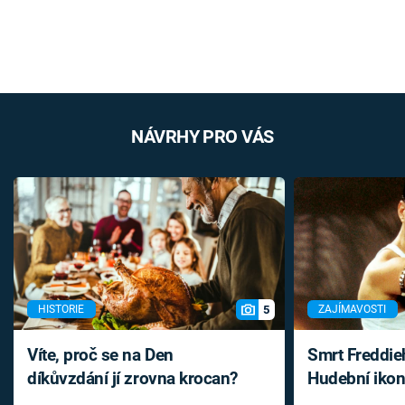
NÁVRHY PRO VÁS
5
HISTORIE
ZAJÍMAVOSTI
Víte, proč se na Den
Smrt Freddie
díkůvzdání jí zrovna krocan?
Hudební ikon
až do konce 