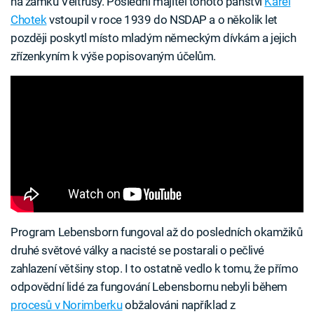
na zámku Veltrusy. Poslední majitel tohoto panství
Karel
Chotek
vstoupil v roce 1939 do NSDAP a o několik let
později poskytl místo mladým německým dívkám a jejich
zřízenkyním k výše popisovaným účelům.
Program Lebensborn fungoval až do posledních okamžiků
druhé světové války a nacisté se postarali o pečlivé
zahlazení většiny stop. I to ostatně vedlo k tomu, že přímo
odpovědní lidé za fungování Lebensbornu nebyli během
procesů v Norimberku
obžalováni například z