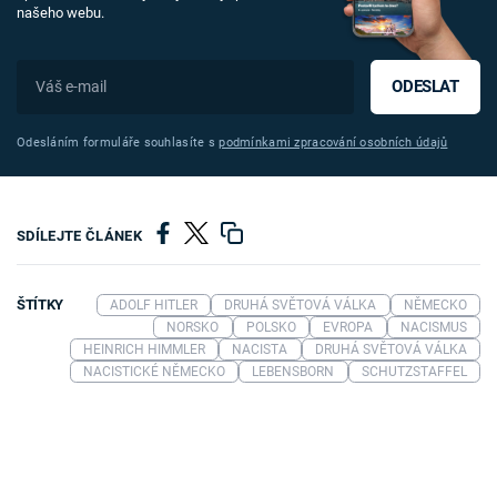
našeho webu.
ODESLAT
Odesláním formuláře souhlasíte s
podmínkami zpracování osobních údajů
SDÍLEJTE ČLÁNEK
ŠTÍTKY
ADOLF HITLER
DRUHÁ SVĚTOVÁ VÁLKA
NĚMECKO
NORSKO
POLSKO
EVROPA
NACISMUS
HEINRICH HIMMLER
NACISTA
DRUHÁ SVĚTOVÁ VÁLKA
NACISTICKÉ NĚMECKO
LEBENSBORN
SCHUTZSTAFFEL