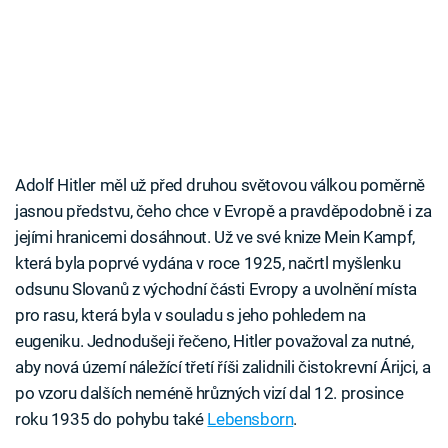
Adolf Hitler měl už před druhou světovou válkou poměrně
jasnou předstvu, čeho chce v Evropě a pravděpodobně i za
jejími hranicemi dosáhnout. Už ve své knize Mein Kampf,
která byla poprvé vydána v roce 1925, načrtl myšlenku
odsunu Slovanů z východní části Evropy a uvolnění místa
pro rasu, která byla v souladu s jeho pohledem na
eugeniku. Jednodušeji řečeno, Hitler považoval za nutné,
aby nová území náležící třetí říši zalidnili čistokrevní Árijci, a
po vzoru dalších neméně hrůzných vizí dal 12. prosince
roku 1935 do pohybu také
Lebensborn
.