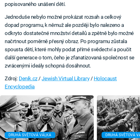
popisovaného unášení dětí.
Jednoduše nebylo možné prokázat rozsah a celkový
dopad programu, k němuž ale později bylo nalezeno a
odkryto dostatečné množství detailů a zpětně bylo možné
načrtnout poměrně přesný obraz. Po programu zůstala
spousta dětí, které mohly podat přímé svědectví a poučit
další generace o tom, čeho je zfanatizovaná společnost se
zvrácenými ideály schopná dosáhnout.
Zdroj:
Deník.cz
/
Jewish Virtual Library
/
Holocaust
Encyclopedia
DRUHÁ SVĚTOVÁ VÁLKA
DRUHÁ SVĚTOVÁ V