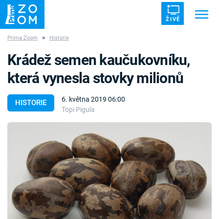
ŽIVĚ
Prima Zoom
■
Historie
Trendy:
ZRÁDCI
UFO
DRUHÁ SVĚTOVÁ VÁLKA
Krádež semen kaučukovníku,
ZÁHADY
VETŘELCI DÁVNOVĚKU
která vynesla stovky milionů
6. května 2019 06:00
HISTORIE
Topi Pigula
Témata
Témata
Pořady
TV Program