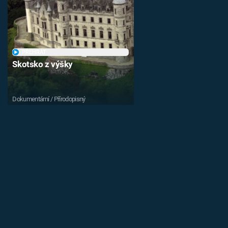
PŘEHRÁT
Skotsko z výšky
Dokumentární / Přírodopisný