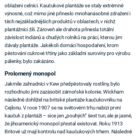
oblaženi celníci. Kaučukové plantáže se staly extrémně
výnosné, což mimo jiné přineslo mnohanásobné zdražení i
těch nejzákladnějších produktů v oblastech, v nichž
plantážníci žili. Zároveň ale drahota přinesla totální
závislost Indiánů a chudých rolníků na práci, kterou jim
dávaly plantáže. Jakékoli domácí hospodaření, krom
pěstování cukrové třtiny jako základní suroviny pro výrobu
pálenky, bylo zakázáno.
Prolomený monopol
Jakmile zahradníci v Kew předpěstovaly rostliny, bylo
rozhodnuto jimi zazásobit zámořské kolonie. Wickham
následně dohlížel na britské plantáže kaučukovníku na
Cejlonu. V roce 1907 se na světovém trhu nabízí první
kaučuk z plantáží – sice jen „pouhých“ šest tun, ale je jasné,
že jihoamerický monopol přestal existovat. Roku 1913
Britové už mají kontrolu nad kaučukových trhem. Následně