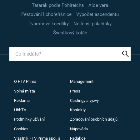
Tatarák podle Pohlreicha
Aloe vera
Pěstování lichořeřišnice
Výpočet ascendentu
Tvarohové knedlíky
Nejlepší palačinky
Švestkový koláč
O FTV Prima
Management
Volná místa
Press
Reklama
Castingy a výzvy
HbbTV
Kontakty
Podmínky užívání
Zpracování osobních údajů
Cookies
Nápověda
Vlastník FTV Prima spol. s
Redakce