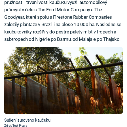
pružnosti i trvanlivosti kaučuku využil automobilový
průmysl v čele s The Ford Motor Company a The
Goodyear, které spolu s Firestone Rubber Companies
založily plantáže v Brazílii na ploše 10 000 ha. Následně se
kaučukovníky rozšířily do pestré palety míst v tropech a
subtropech od Nigérie po Barmu, od Malajsie po Thajsko.
Sušení surového kaučuku
Zdroj: Topi Pigula