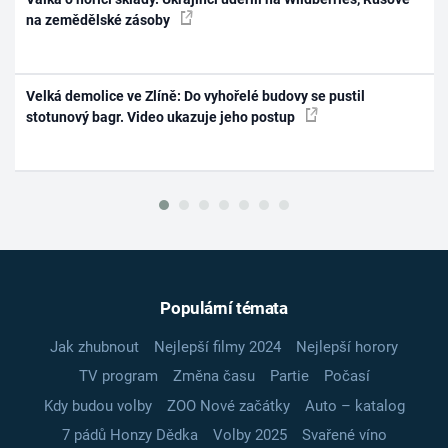
na zemědělské zásoby
Velká demolice ve Zlíně: Do vyhořelé budovy se pustil
stotunový bagr. Video ukazuje jeho postup
Populární témata
Jak zhubnout
Nejlepší filmy 2024
Nejlepší horory
TV program
Změna času
Partie
Počasí
Kdy budou volby
ZOO Nové začátky
Auto – katalog
7 pádů Honzy Dědka
Volby 2025
Svařené víno