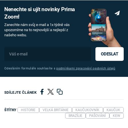
Nenechte si ujít novinky Prima
Zoom!
Zanechte nám svůj e-mail a 1x týdně vás
upozorníme na to nejnovější a nejlepší z
našeho webu.
ODESLAT
Odesláním formuláře souhlasíte s
podmínkami zpracování osobních údajů
SDÍLEJTE ČLÁNEK
ŠTÍTKY
HISTORIE
VELKÁ BRITÁNIE
KAUČUKOVNÍK
KAUČUK
BRAZÍLIE
PAŠOVÁNÍ
KEW