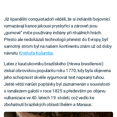
Již španělští conquistadoři věděli, že si indiánští bojovníci
vymazávají kanoe jakousi pryskyřicí a zároveň jsou
„gumové“ míče používány indiány při rituálních hrách.
Přesto ale nedokázali technologii přenést do Evropy, byť
samotný strom byl na našem kontinentu znám už od doby
návratu
Kryštofa Kolumba
.
Latex z kaučukovníku brazilského (
Hevea brasiliensis
)
získal obrovskou popularitu roku 1770, kdy byla objevena
jeho schopnost skvěle vygumovat text napsaný tuhou.
Ještě větší nárůst poptávky byl zaznamenán v souvislosti
s vynálezem galoší v roce 1825 a především po objevu
vulkanizace ve 40. letech 19. století, což vedlo ke
zbohatnutí brazilských oblastí Belém a Manaus.