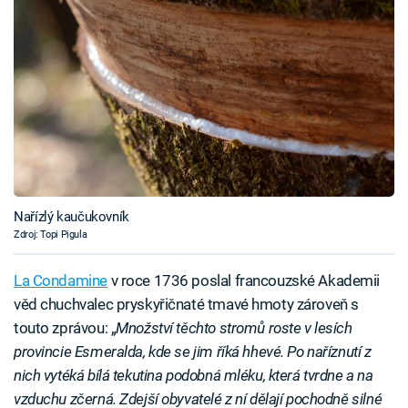
Nařízlý kaučukovník
Zdroj: Topi Pigula
La Condamine
v roce 1736 poslal francouzské Akademii
věd chuchvalec pryskyřičnaté tmavé hmoty zároveň s
touto zprávou: „
Množství těchto stromů roste v lesích
provincie Esmeralda, kde se jim říká hhevé. Po naříznutí z
nich vytéká bílá tekutina podobná mléku, která tvrdne a na
vzduchu zčerná. Zdejší obyvatelé z ní dělají pochodně silné