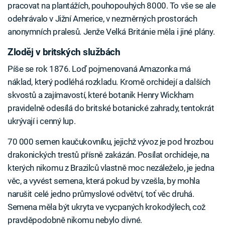
pracovat na plantážích, pouhopouhých 8000. To vše se ale
odehrávalo v Jižní Americe, v nezměrných prostorách
anonymních pralesů. Jenže Velká Británie měla i jiné plány.
Zloděj v britských službách
Píše se rok 1876. Loď pojmenovaná Amazonka má
náklad, který podléhá rozkladu. Kromě orchidejí a dalších
skvostů a zajímavostí, které botanik Henry Wickham
pravidelně odesílá do britské botanické zahrady, tentokrát
ukrývají i cenný lup.
70 000 semen kaučukovníku, jejichž vývoz je pod hrozbou
drakonických trestů přísně zakázán. Posílat orchideje, na
kterých nikomu z Brazilců vlastně moc nezáleželo, je jedna
věc, a vyvést semena, která pokud by vzešla, by mohla
narušit celé jedno průmyslové odvětví, toť věc druhá.
Semena měla být ukryta ve vycpaných krokodýlech, což
pravděpodobně nikomu nebylo divné.