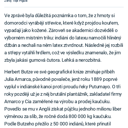
Zdroj: Topi Pigula
Ve zprávě byla důležitá poznámka o tom, že z hmoty si
domorodci vyrábějí střevíce, které když projdou kouřem,
vypadají jako kožené. Zároveň se akademici dozvěděli o
výborném místním triku: indiáni do latexu namočili hliněný
džbán a nechali na něm latex ztvrdnout. Následně jej rozbili
a střepy vytáhli hrdlem, což ve výsledku znamenalo, že jim
zbyla jakási gumová čutora. Lehká a nerozbitná.
Herbert Butze ve své geografické knize zmiňuje příběh
Julia Amarca, původně povaleče, jenž roku 1889 poprvé
vyplul v indiánské kanoi proti proudu řeky Putumayo. O tři
roky později už je z něj brutální plantážník, zakladatel firmy
Amarco y Cia zaměřené na výrobu a prodej kaučuku.
Povedlo se mu v Anglii získat půjčku jednoho milionu liber
výměnou za slib, že ročně dodá 800 000 kg kaučuku.
Podle Butzeho přežilo z 50 000 indiánů, které přinutil