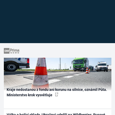
Kraje nedostanou z fondu ani korunu na silnice, oznámil Půta.
Ministerstvo krok vysvětluje
Válka o hořící sklady. Ukrajinci udeřili na Wildberries, Rusové