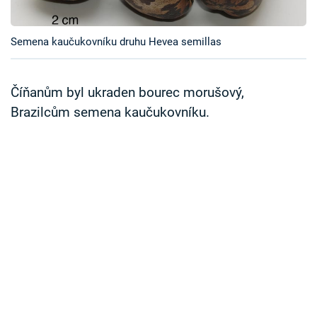
Časopis
Semena kaučukovníku druhu Hevea semillas
Sledujte prima+
Přihlášení
Číňanům byl ukraden bourec morušový,
Brazilcům semena kaučukovníku.
Sledujte nás