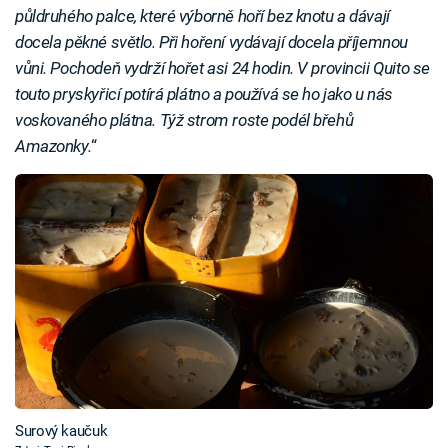
půldruhého palce, které výborně hoří bez knotu a dávají
docela pěkné světlo. Při hoření vydávají docela příjemnou
vůni. Pochodeň vydrží hořet asi 24 hodin. V provincii Quito se
touto pryskyřicí potírá plátno a používá se ho jako u nás
voskovaného plátna. Týž strom roste podél břehů
Amazonky.
“
Surový kaučuk