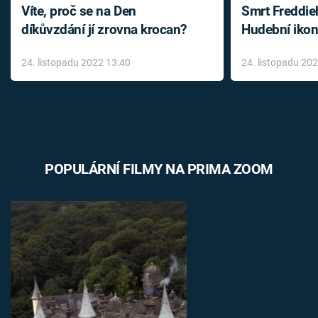
Víte, proč se na Den
Smrt Freddie
díkůvzdání jí zrovna krocan?
Hudební ikon
až do konce 
24. listopadu 2022 13:40
24. listopadu 20
léky
POPULÁRNÍ FILMY NA PRIMA ZOOM