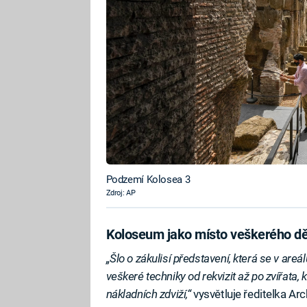
Podzemí Kolosea 3
Zdroj: AP
Koloseum jako místo veškerého dě
„Šlo o zákulisí představení, která se v areá
veškeré techniky od rekvizit až po zvířata
nákladních zdviží,“
vysvětluje ředitelka A