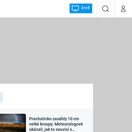
ŽIVĚ
Vyhledávání
Můj p
Prima+
ÁLKA
CNN Prima NEWS
Prima FRESH
Prima LIVING
LMY A
Prima Ženy
Prima LAJK
Prachaticko zasáhly 10 cm
osti
velké kroupy. Meteorologové
Sledujte nás
ukázali, jak to souvisí s