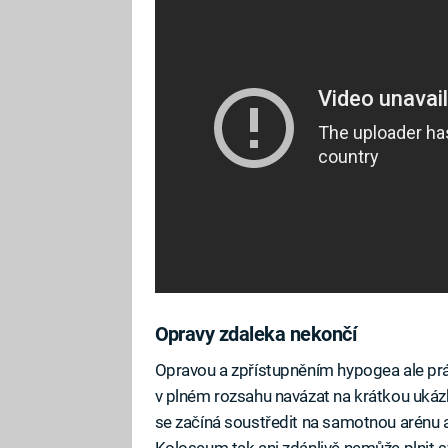
Opravy zdaleka nekončí
Opravou a zpřístupněním hypogea ale pr
v plném rozsahu navázat na krátkou ukázk
se začíná soustředit na samotnou arénu a 
Koloseum tak ani zdánlivě nemůže plnit s