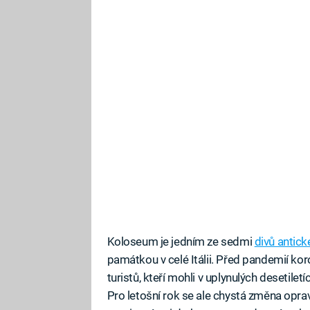
Koloseum je jedním ze sedmi
divů antick
památkou v celé Itálii. Před pandemií kor
turistů, kteří mohli v uplynulých desetilet
Pro letošní rok se ale chystá změna opra