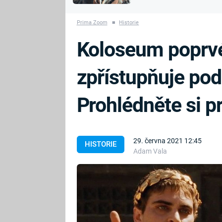
MARIE TEREZIE
vyhynuli
ADOLF HITLER
NAPOLEON
Prima Zoom
■
Historie
BONAPARTE
ATENTÁT NA
Koloseum poprvé 
REINHARDA
BRITSKÁ
HEYDRICHA
KRÁLOVSKÁ
zpřístupňuje pod
RODINA
PRVNÍ SVĚTOVÁ
VÁLKA
Prohlédněte si pr
29. června 2021 12:45
HISTORIE
Adam Vala