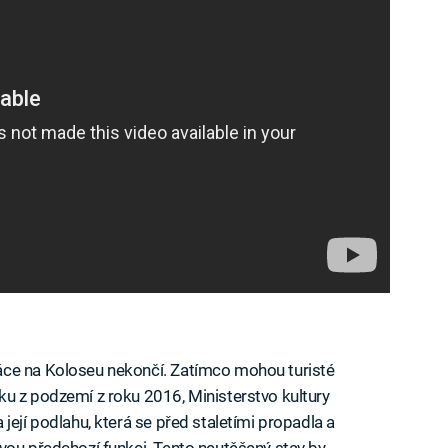
áce na Koloseu nekončí. Zatímco mohou turisté
u z podzemí z roku 2016, Ministerstvo kultury
její podlahu, která se před staletími propadla a
vou předchozí funkci. Tento neutěšený stav by