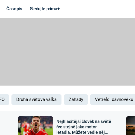
Časopis
Sledujte prima+
Věda a
Války
technika
STUDENÁ V
KORONAVIRUS
VÁLKA VE
VIETNAMU
VESMÍR
VÁLEČNÉ FI
MARS
SERIÁLY
FO
Druhá světová válka
Záhady
Vetřelci dávnověku
Nejhlasitější člověk na světě
Záhady a
Zajímav
řve stejně jako motor
letadla. Můžete vedle něj
konspirace