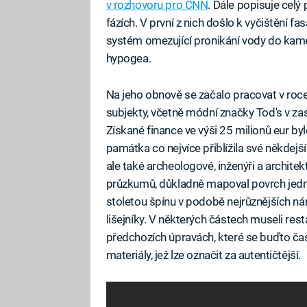
v rozhovoru pro CNN
. Dále popisuje celý 
fázích. V první z nich došlo k vyčištění fa
systém omezující pronikání vody do kame
hypogea.
Na jeho obnově se začalo pracovat v roce
subjekty, včetně módní značky Tod's v zas
Získané finance ve výši 25 milionů eur by
památka co nejvíce přiblížila své někdejší
ale také archeologové, inženýři a architek
průzkumů, důkladně mapoval povrch jedno
stoletou špínu v podobě nejrůznějších n
lišejníky. V některých částech museli res
předchozích úpravách, které se buďto čas
materiály, jež lze označit za autentičtější.