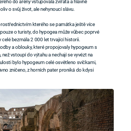
erého do arény vstupovala zvířata a hlavně
oliv o svůj život, ale nehynoucí slávu.
rostřednictvím kterého se památka ještě více
m pouze o turisty, do hypogea může vůbec poprvé
 celé bezmála 2 000 let trvající historii.
hodby a oblouky, které propojovaly hypogeum s
a, než vstoupí do výtahu a nechají se vyvézt na
nulosti bylo hypogeum celé osvětleno svíčkami,
vno zničeno, z horních pater proniká do kdysi