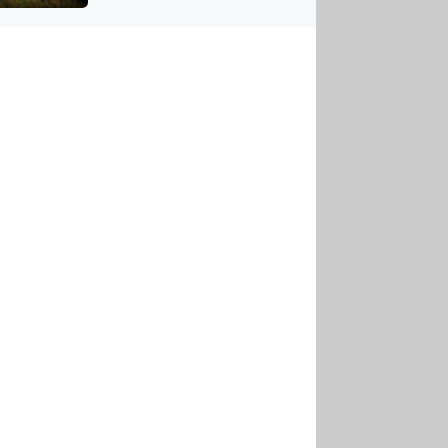
US
tornádem
RSUS
ZE A