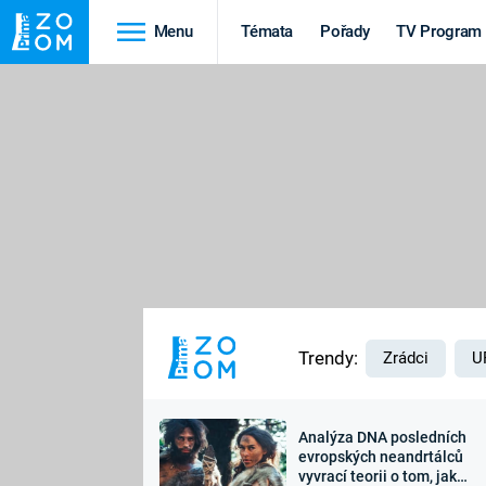
Menu
Témata
Pořady
TV Program
Cestování
Historie
HRADY A ZÁMKY
VIKINGOVÉ
HEDVÁBNÁ STEZKA
EPIDEMIE A
PANDEMIE
PŘÍRODA
STAROVĚKÝ EGYPT
Trendy:
Zrádci
U
Analýza DNA posledních
Druhá
Výročí
evropských neandrtálců
vyvrací teorii o tom, jak
světová válka