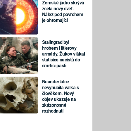
Zemské jádro skrývá
zcela nový svět.
Nález pod povrchem
je ohromující
Stalingrad byl
hrobem Hitlerovy
armády. Žukov vlákal
statisíce nacistů do
smrtící pasti
Neandertálce
nevyhubila válka s
člověkem. Nový
objev ukazuje na
zkázonosné
rozhodnutí