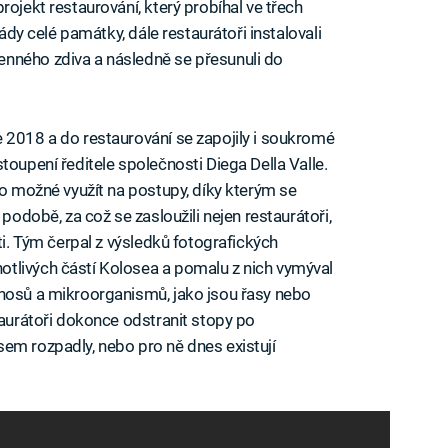
projekt restaurování, který probíhal ve třech
sády celé památky, dále restaurátoři instalovali
nného zdiva a následně se přesunuli do
 2018 a do restaurování se zapojily i soukromé
toupení ředitele společnosti Diega Della Valle.
lo možné využít na postupy, díky kterým se
 podobě, za což se zasloužili nejen restaurátoři,
ti. Tým čerpal z výsledků fotografických
tlivých částí Kolosea a pomalu z nich vymýval
ánosů a mikroorganismů, jako jsou řasy nebo
taurátoři dokonce odstranit stopy po
em rozpadly, nebo pro ně dnes existují