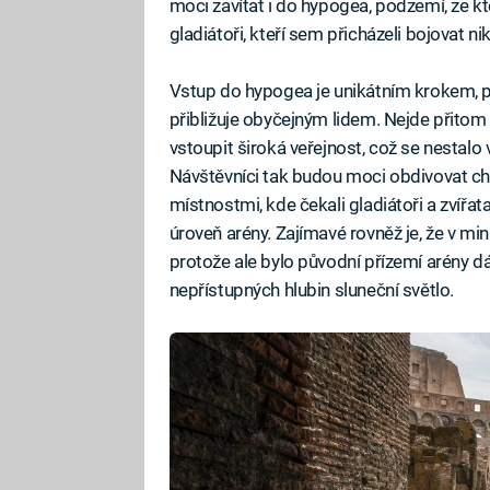
moci zavítat i do hypogea, podzemí, ze kt
gladiátoři, kteří sem přicházeli bojovat nik
Vstup do hypogea je unikátním krokem, p
přibližuje obyčejným lidem. Nejde přito
vstoupit široká veřejnost, což se nestalo v
Návštěvníci tak budou moci obdivovat c
místnostmi, kde čekali gladiátoři a zvířat
úroveň arény. Zajímavé rovněž je, že v mi
protože ale bylo původní přízemí arény dá
nepřístupných hlubin sluneční světlo.