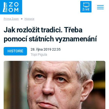
ŽIVĚ
Prima Zoom
■
Historie
Trendy:
ZRÁDCI
UFO
DRUHÁ SVĚTOVÁ VÁLKA
Jak rozložit tradici. Třeba
ZÁHADY
VETŘELCI DÁVNOVĚKU
pomocí státních vyznamenání
28. října 2019 22:35
HISTORIE
Topi Pigula
Témata
Témata
Pořady
TV Program