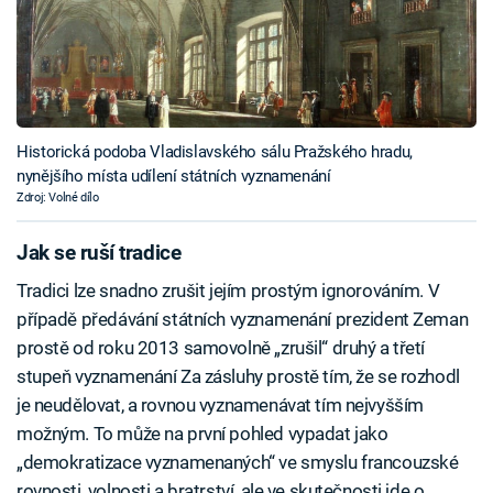
Historická podoba Vladislavského sálu Pražského hradu,
nynějšího místa udílení státních vyznamenání
Zdroj: Volné dílo
Jak se ruší tradice
Tradici lze snadno zrušit jejím prostým ignorováním. V
případě předávání státních vyznamenání prezident Zeman
prostě od roku 2013 samovolně „zrušil“ druhý a třetí
stupeň vyznamenání Za zásluhy prostě tím, že se rozhodl
je neudělovat, a rovnou vyznamenávat tím nejvyšším
možným. To může na první pohled vypadat jako
„demokratizace vyznamenaných“ ve smyslu francouzské
rovnosti, volnosti a bratrství, ale ve skutečnosti jde o