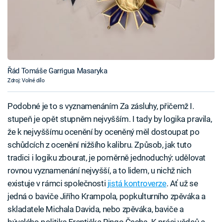
Řád Tomáše Garrigua Masaryka
Zdroj: Volné dílo
Podobné je to s vyznamenáním Za zásluhy, přičemž I.
stupeň je opět stupněm nejvyšším. I tady by logika pravila,
že k nejvyššímu ocenění by oceněný měl dostoupat po
schůdcích z ocenění nižšího kalibru. Způsob, jak tuto
tradici i logiku zbourat, je poměrně jednoduchý: udělovat
rovnou vyznamenání nejvyšší, a to lidem, u nichž nich
existuje v rámci společnosti
jistá kontroverze
. Ať už se
jedná o baviče Jiřího Krampola, popkulturního zpěváka a
skladatele Michala Davida, nebo zpěváka, baviče a
bývalého politika Františka Ringo Čecha. K práci vědců a