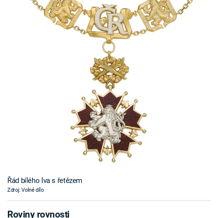
Řád bílého lva s řetězem
Zdroj: Volné dílo
Roviny rovnosti