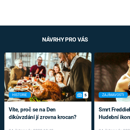
NÁVRHY PRO VÁS
5
HISTORIE
ZAJÍMAVOSTI
Víte, proč se na Den
Smrt Freddie
díkůvzdání jí zrovna krocan?
Hudební ikon
až do konce 