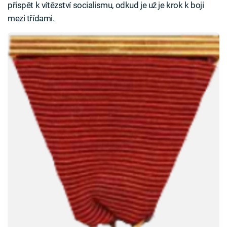
přispět k vítězství socialismu, odkud je už je krok k boji
mezi třídami.