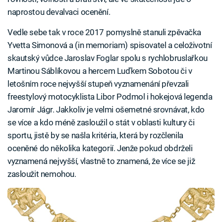
naprostou devalvaci ocenění.
Vedle sebe tak v roce 2017 pomyslně stanuli zpěvačka
Yvetta Simonová a (in memoriam) spisovatel a celoživotní
skautský vůdce Jaroslav Foglar spolu s rychlobruslařkou
Martinou Sáblíkovou a hercem Luďkem Sobotou či v
letošním roce nejvyšší stupeň vyznamenání převzali
freestylový motocyklista Libor Podmol i hokejová legenda
Jaromír Jágr. Jakkoliv je velmi ošemetné srovnávat, kdo
se více a kdo méně zasloužil o stát v oblasti kultury či
sportu, jistě by se našla kritéria, která by rozčlenila
oceněné do několika kategorií. Jenže pokud obdrželi
vyznamená nejvyšší, vlastně to znamená, že více se již
zasloužit nemohou.