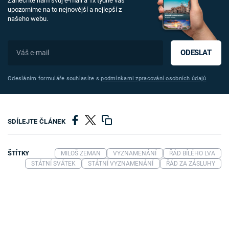
Zanechte nám svůj e-mail a 1x týdně vás
upozorníme na to nejnovější a nejlepší z
našeho webu.
ODESLAT
Odesláním formuláře souhlasíte s
podmínkami zpracování osobních údajů
SDÍLEJTE ČLÁNEK
ŠTÍTKY
MILOŠ ZEMAN
VYZNAMENÁNÍ
ŘÁD BÍLÉHO LVA
STÁTNÍ SVÁTEK
STÁTNÍ VYZNAMENÁNÍ
ŘÁD ZA ZÁSLUHY