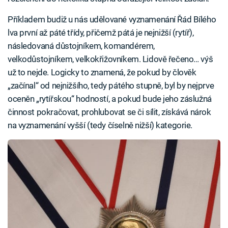
Příkladem budiž u nás udělované vyznamenání Řád Bílého
lva první až páté třídy, přičemž pátá je nejnižší (rytíř),
následovaná důstojníkem, komandérem,
velkodůstojníkem, velkokřižovníkem. Lidově řečeno… výš
už to nejde. Logicky to znamená, že pokud by člověk
„začínal“ od nejnižšího, tedy pátého stupně, byl by nejprve
oceněn „rytířskou“ hodností, a pokud bude jeho záslužná
činnost pokračovat, prohlubovat se či sílit, získává nárok
na vyznamenání vyšší (tedy číselně nižší) kategorie.