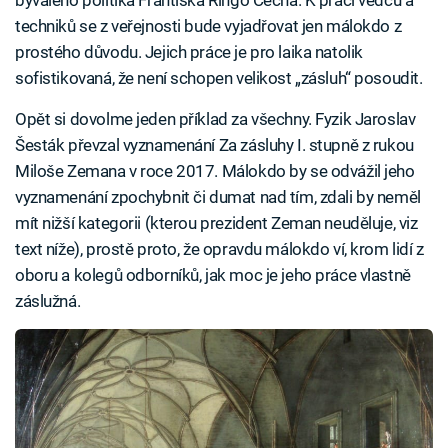
techniků se z veřejnosti bude vyjadřovat jen málokdo z
prostého důvodu. Jejich práce je pro laika natolik
sofistikovaná, že není schopen velikost „zásluh“ posoudit.
Opět si dovolme jeden příklad za všechny. Fyzik Jaroslav
Šesták převzal vyznamenání Za zásluhy I. stupně z rukou
Miloše Zemana v roce 2017. Málokdo by se odvážil jeho
vyznamenání zpochybnit či dumat nad tím, zdali by neměl
mít nižší kategorii (kterou prezident Zeman neuděluje, viz
text níže), prostě proto, že opravdu málokdo ví, krom lidí z
oboru a kolegů odborníků, jak moc je jeho práce vlastně
záslužná.