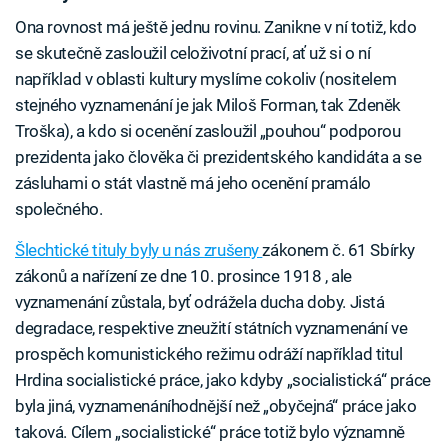
Ona rovnost má ještě jednu rovinu. Zanikne v ní totiž, kdo
se skutečně zasloužil celoživotní prací, ať už si o ní
například v oblasti kultury myslíme cokoliv (nositelem
stejného vyznamenání je jak Miloš Forman, tak Zdeněk
Troška), a kdo si ocenění zasloužil „pouhou“ podporou
prezidenta jako člověka či prezidentského kandidáta a se
zásluhami o stát vlastně má jeho ocenění pramálo
společného.
Šlechtické tituly byly u nás zrušeny
zákonem č. 61 Sbírky
zákonů a nařízení ze dne 10. prosince 1918 , ale
vyznamenání zůstala, byť odrážela ducha doby. Jistá
degradace, respektive zneužití státních vyznamenání ve
prospěch komunistického režimu odráží například titul
Hrdina socialistické práce, jako kdyby „socialistická“ práce
byla jiná, vyznamenáníhodnější než „obyčejná“ práce jako
taková. Cílem „socialistické“ práce totiž bylo významně