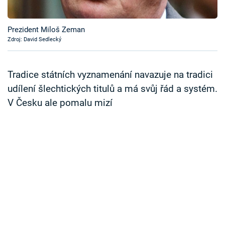
Časopis
Prezident Miloš Zeman
Sledujte prima+
Zdroj: David Sedlecký
Přihlášení
Tradice státních vyznamenání navazuje na tradici
udílení šlechtických titulů a má svůj řád a systém.
V Česku ale pomalu mizí
Sledujte nás