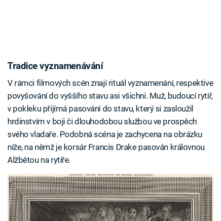
Tradice vyznamenávání
V rámci filmových scén znají rituál vyznamenání, respektive
povyšování do vyššího stavu asi všichni. Muž, budoucí rytíř,
v pokleku přijímá pasování do stavu, který si zasloužil
hrdinstvím v boji či dlouhodobou službou ve prospěch
svého vladaře. Podobná scéna je zachycena na obrázku
níže, na němž je korsár Francis Drake pasován královnou
Alžbětou na rytíře.