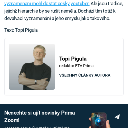
vyznamenání mohl dostat český youtuber.
Ale jsou tradice,
jejichž hierarchie by se rušit neměla. Dochází tím totiž k
devalvaci vyznamenání a jeho smyslu jako takového.
Text: Topi Pigula
Topi Pigula
redaktor FTV Prima
VŠECHNY ČLÁNKY AUTORA
Nenechte si ujít novinky Prima
Zoom!