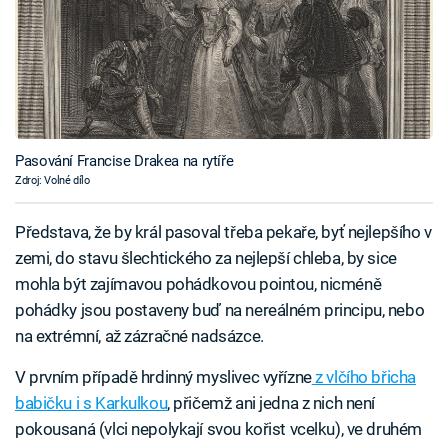
Pasování Francise Drakea na rytíře
Zdroj: Volné dílo
Představa, že by král pasoval třeba pekaře, byť nejlepšího v
zemi, do stavu šlechtického za nejlepší chleba, by sice
mohla být zajímavou pohádkovou pointou, nicméně
pohádky jsou postaveny buď na nereálném principu, nebo
na extrémní, až zázračné nadsázce.
V prvním případě hrdinný myslivec vyřízne
z vlčího břicha
babičku i s Karkulkou
, přičemž ani jedna z nich není
pokousaná (vlci nepolykají svou kořist vcelku), ve druhém