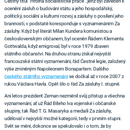
Čestný titul “Hrdina socialistické práce”, jenž byl zaveden k
ocenění zásluh o budování státu a jeho hospodářský,
politický, sociální a kulturní rozvoj a zásluhy o posílení jeho
brannosti, v podstatě koresponduje s vyznamenáním Za
zásluhy. Když byl literát Milan Kundera komunistou a
československým občanem, byl oceněn Řádem Klementa
Gottwalda, když emigroval, byl v roce 1979 zbaven
státního občanství. Na druhou stranu získal nejvyšší
francouzské státní vyznamenání, řád Čestné legie, založený
výše zmíněným Napoleonem Bonapartem. Dalšího
českého státního vyznamenání
se dočkal až v roce 2007 z
rukou Václava Havla. Opět šlo o řád Za zásluhy I. stupně.
Ani letos prezident Zeman nezměnil svůj přístup a všechna
vyznamenání, ať už Řád Bíleho lva vojenské i občanské
skupiny, tak Řád T. G. Masaryka a medaili Za zásluhy,
uděloval v nejvyšší možné kategorii, tedy v prvním stupni.
Svět se mění, dokonce se spekulovalo i o tom, že by