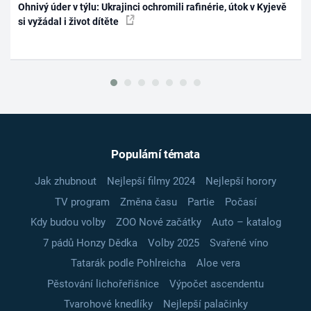
Ohnivý úder v týlu: Ukrajinci ochromili rafinérie, útok v Kyjevě
si vyžádal i život dítěte
Populární témata
Jak zhubnout
Nejlepší filmy 2024
Nejlepší horory
TV program
Změna času
Partie
Počasí
Kdy budou volby
ZOO Nové začátky
Auto – katalog
7 pádů Honzy Dědka
Volby 2025
Svařené víno
Tatarák podle Pohlreicha
Aloe vera
Pěstování lichořeřišnice
Výpočet ascendentu
Tvarohové knedlíky
Nejlepší palačinky