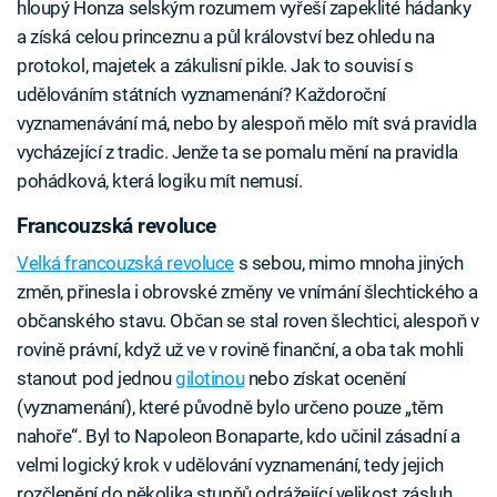
hloupý Honza selským rozumem vyřeší zapeklité hádanky
a získá celou princeznu a půl království bez ohledu na
protokol, majetek a zákulisní pikle. Jak to souvisí s
udělováním státních vyznamenání? Každoroční
vyznamenávání má, nebo by alespoň mělo mít svá pravidla
vycházející z tradic. Jenže ta se pomalu mění na pravidla
pohádková, která logiku mít nemusí.
Francouzská revoluce
Velká francouzská revoluce
s sebou, mimo mnoha jiných
změn, přinesla i obrovské změny ve vnímání šlechtického a
občanského stavu. Občan se stal roven šlechtici, alespoň v
rovině právní, když už ve v rovině finanční, a oba tak mohli
stanout pod jednou
gilotinou
nebo získat ocenění
(vyznamenání), které původně bylo určeno pouze „těm
nahoře“. Byl to Napoleon Bonaparte, kdo učinil zásadní a
velmi logický krok v udělování vyznamenání, tedy jejich
rozčlenění do několika stupňů odrážející velikost zásluh.