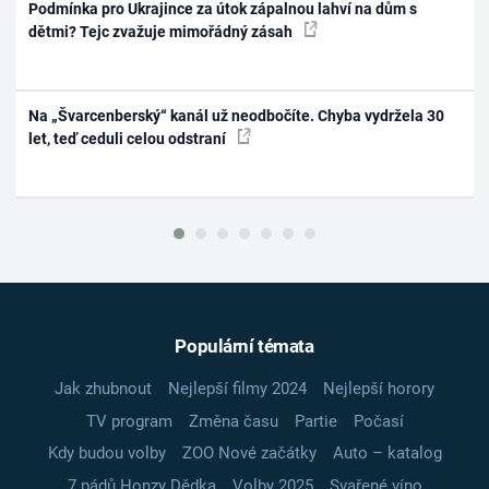
Podmínka pro Ukrajince za útok zápalnou lahví na dům s
dětmi? Tejc zvažuje mimořádný zásah
Na „Švarcenberský“ kanál už neodbočíte. Chyba vydržela 30
let, teď ceduli celou odstraní
Populární témata
Jak zhubnout
Nejlepší filmy 2024
Nejlepší horory
TV program
Změna času
Partie
Počasí
Kdy budou volby
ZOO Nové začátky
Auto – katalog
7 pádů Honzy Dědka
Volby 2025
Svařené víno