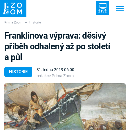
ŽIVĚ
Prima Zoom
■
Historie
Trendy:
ZRÁDCI
UFO
DRUHÁ SVĚTOVÁ VÁLKA
Franklinova výprava: děsivý
ZÁHADY
VETŘELCI DÁVNOVĚKU
příběh odhalený až po století
a půl
31. ledna 2019 06:00
HISTORIE
redakce Prima Zoom
Témata
Témata
Pořady
TV Program