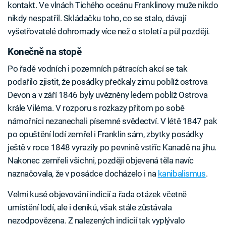
kontakt. Ve vlnách Tichého oceánu Franklinovy muže nikdo
nikdy nespatřil. Skládačku toho, co se stalo, dávají
vyšetřovatelé dohromady více než o století a půl později.
Konečně na stopě
Po řadě vodních i pozemních pátracích akcí se tak
podařilo zjistit, že posádky přečkaly zimu poblíž ostrova
Devon a v září 1846 byly uvězněny ledem poblíž Ostrova
krále Viléma. V rozporu s rozkazy přitom po sobě
námořníci nezanechali písemné svědectví. V létě 1847 pak
po opuštění lodí zemřel i Franklin sám, zbytky posádky
ještě v roce 1848 vyrazily po pevnině vstříc Kanadě na jihu.
Nakonec zemřeli všichni, později objevená těla navíc
naznačovala, že v posádce docházelo i na
kanibalismus
.
Velmi kusé objevování indicií a řada otázek včetně
umístění lodí, ale i deníků, však stále zůstávala
nezodpovězena. Z nalezených indicií tak vyplývalo