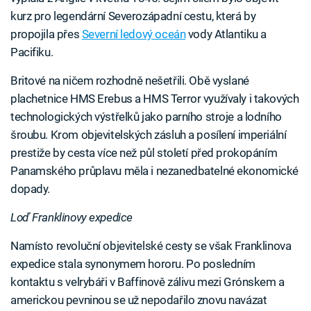
kurz pro legendární Severozápadní cestu, která by
propojila přes
Severní ledový oceán
vody Atlantiku a
Pacifiku.
Britové na ničem rozhodně nešetřili. Obě vyslané
plachetnice HMS Erebus a HMS Terror využívaly i takových
technologických výstřelků jako parního stroje a lodního
šroubu. Krom objevitelských zásluh a posílení imperiální
prestiže by cesta více než půl století před prokopáním
Panamského průplavu měla i nezanedbatelné ekonomické
dopady.
Loď Franklinovy expedice
Namísto revoluční objevitelské cesty se však Franklinova
expedice stala synonymem hororu. Po posledním
kontaktu s velrybáři v Baffinově zálivu mezi Grónskem a
americkou pevninou se už nepodařilo znovu navázat