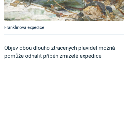
Časopis
Sledujte prima+
Franklinova expedice
Přihlášení
Objev obou dlouho ztracených plavidel možná
pomůže odhalit příběh zmizelé expedice
Sledujte nás