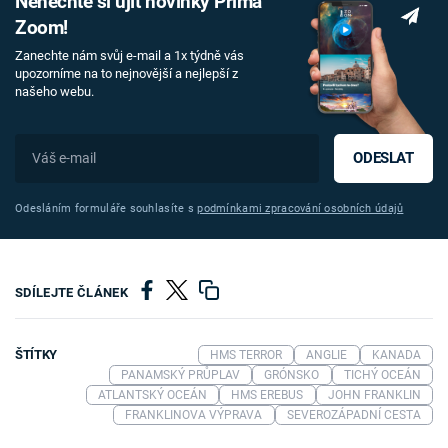
Nenechte si ujít novinky Prima
Zoom!
Zanechte nám svůj e-mail a 1x týdně vás
upozorníme na to nejnovější a nejlepší z
našeho webu.
ODESLAT
Odesláním formuláře souhlasíte s
podmínkami zpracování osobních údajů
SDÍLEJTE ČLÁNEK
ŠTÍTKY
HMS TERROR
ANGLIE
KANADA
PANAMSKÝ PRŮPLAV
GRÓNSKO
TICHÝ OCEÁN
ATLANTSKÝ OCEÁN
HMS EREBUS
JOHN FRANKLIN
FRANKLINOVA VÝPRAVA
SEVEROZÁPADNÍ CESTA