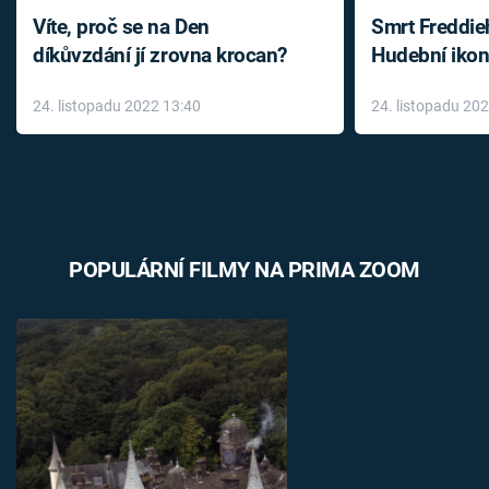
Víte, proč se na Den
Smrt Freddie
díkůvzdání jí zrovna krocan?
Hudební ikon
až do konce 
24. listopadu 2022 13:40
24. listopadu 20
léky
POPULÁRNÍ FILMY NA PRIMA ZOOM