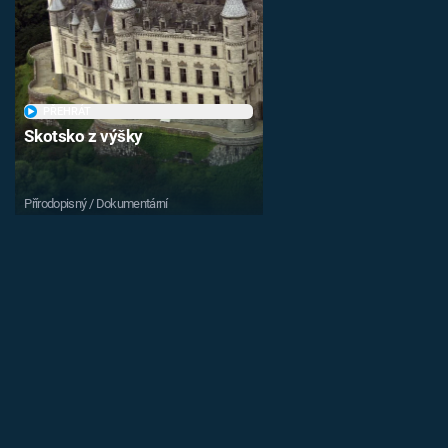
PŘEHRÁT
Skotsko z výšky
Přírodopisný / Dokumentární