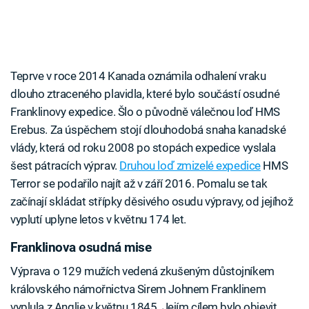
Teprve v roce 2014 Kanada oznámila odhalení vraku
dlouho ztraceného plavidla, které bylo součástí osudné
Franklinovy expedice. Šlo o původně válečnou loď HMS
Erebus. Za úspěchem stojí dlouhodobá snaha kanadské
vlády, která od roku 2008 po stopách expedice vyslala
šest pátracích výprav.
Druhou loď zmizelé expedice
HMS
Terror se podařilo najít až v září 2016. Pomalu se tak
začínají skládat střípky děsivého osudu výpravy, od jejíhož
vyplutí uplyne letos v květnu 174 let.
Franklinova osudná mise
Výprava o 129 mužích vedená zkušeným důstojníkem
královského námořnictva Sirem Johnem Franklinem
vyplula z Anglie v květnu 1845. Jejím cílem bylo objevit