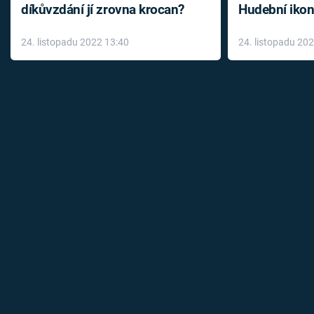
díkůvzdání jí zrovna krocan?
Hudební ikon
až do konce 
24. listopadu 2022 13:40
24. listopadu 20
léky