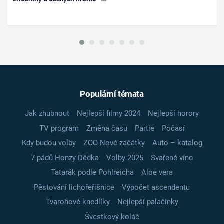
Populární témata
Jak zhubnout
Nejlepší filmy 2024
Nejlepší horory
TV program
Změna času
Partie
Počasí
Kdy budou volby
ZOO Nové začátky
Auto – katalog
7 pádů Honzy Dědka
Volby 2025
Svařené víno
Tatarák podle Pohlreicha
Aloe vera
Pěstování lichořeřišnice
Výpočet ascendentu
Tvarohové knedlíky
Nejlepší palačinky
Švestkový koláč