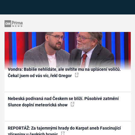
Vondra: Babiše nehlídáte, ale svítíte mu na uplácení voličů.
Čekal jsem od vás víc, řekl Gregor
Nebeská podívaná nad Českem se blíží. Působivé zatmění
Slunce doplní meteorická show
REPORTÁŽ: Za tajemnými hrady do Karpat aneb Fascinující
zříceniny u českých hranic