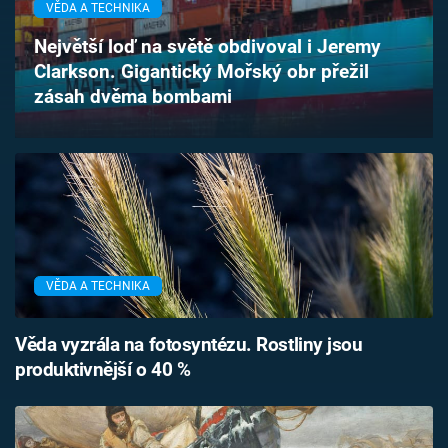
VĚDA A TECHNIKA
Časopis
Největší loď na světě obdivoval i Jeremy
Sledujte prima+
Clarkson. Gigantický Mořský obr přežil
zásah dvěma bombami
Přihlášení
Sledujte nás
VĚDA A TECHNIKA
Věda vyzrála na fotosyntézu. Rostliny jsou
produktivnější o 40 %