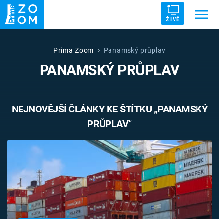
ŽIVĚ
Trendy:
ZRÁDCI
UFO
DRUHÁ SVĚTOVÁ VÁLKA
Prima Zoom
Panamský průplav
PANAMSKÝ PRŮPLAV
ZÁHADY
VETŘELCI DÁVNOVĚKU
NEJNOVĚJŠÍ ČLÁNKY KE ŠTÍTKU „PANAMSKÝ
PRŮPLAV“
Témata
Témata
Pořady
TV Program