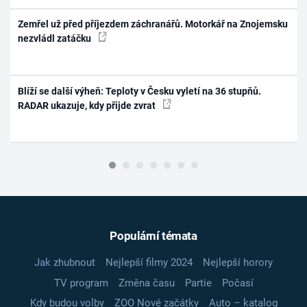
Zemřel už před příjezdem záchranářů. Motorkář na Znojemsku
nezvládl zatáčku
Blíží se další výheň: Teploty v Česku vyletí na 36 stupňů.
RADAR ukazuje, kdy přijde zvrat
Populární témata
Jak zhubnout
Nejlepší filmy 2024
Nejlepší horory
TV program
Změna času
Partie
Počasí
Kdy budou volby
ZOO Nové začátky
Auto – katalog