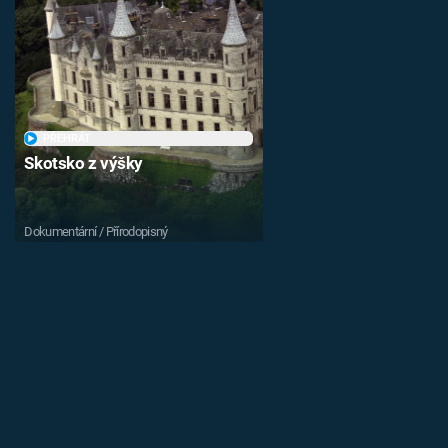
PŘEHRÁT
Skotsko z výšky
Dokumentární / Přírodopisný