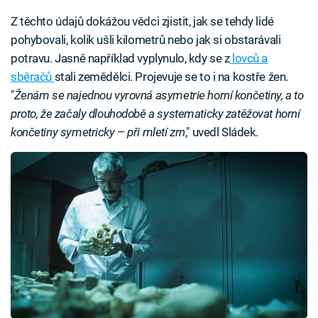
Z těchto údajů dokážou vědci zjistit, jak se tehdy lidé
pohybovali, kolik ušli kilometrů nebo jak si obstarávali
potravu. Jasně například vyplynulo, kdy se z
lovců a
sběračů
stali zemědělci. Projevuje se to i na kostře žen.
"
Ženám se najednou vyrovná asymetrie horní končetiny, a to
proto, že začaly dlouhodobě a systematicky zatěžovat horní
končetiny
symetricky
–
při mletí zrn
," uvedl Sládek.