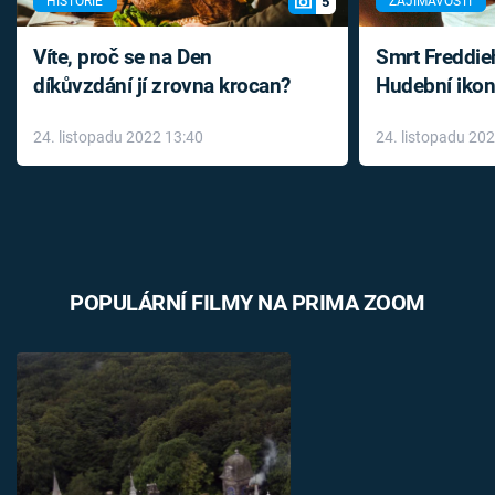
5
HISTORIE
ZAJÍMAVOSTI
Víte, proč se na Den
Smrt Freddie
díkůvzdání jí zrovna krocan?
Hudební ikon
až do konce 
24. listopadu 2022 13:40
24. listopadu 20
léky
POPULÁRNÍ FILMY NA PRIMA ZOOM