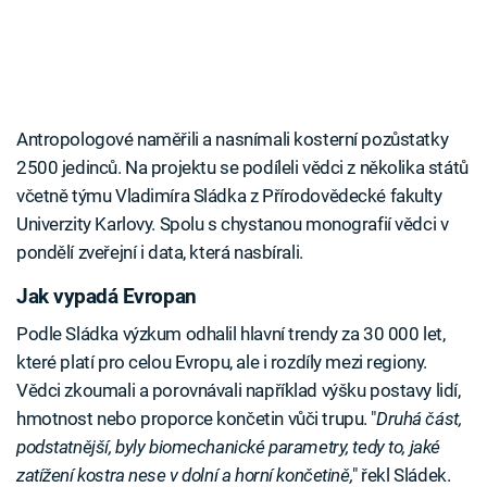
Antropologové naměřili a nasnímali kosterní pozůstatky
2500 jedinců. Na projektu se podíleli vědci z několika států
včetně týmu Vladimíra Sládka z Přírodovědecké fakulty
Univerzity Karlovy. Spolu s chystanou monografií vědci v
pondělí zveřejní i data, která nasbírali.
Jak vypadá Evropan
Podle Sládka výzkum odhalil hlavní trendy za 30 000 let,
které platí pro celou Evropu, ale i rozdíly mezi regiony.
Vědci zkoumali a porovnávali například výšku postavy lidí,
hmotnost nebo proporce končetin vůči trupu. "
Druhá část,
podstatnější, byly biomechanické parametry, tedy to, jaké
zatížení kostra nese v dolní a horní končetině,
" řekl Sládek.