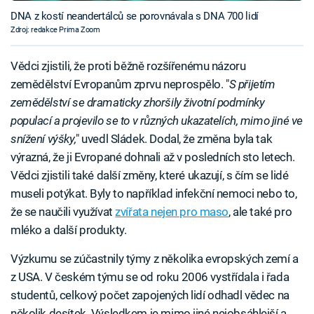
DNA z kostí neandertálců se porovnávala s DNA 700 lidí
Zdroj: redakce Prima Zoom
Vědci zjistili, že proti běžně rozšířenému názoru
zemědělství Evropanům zprvu neprospělo. "
S přijetím
zemědělství se dramaticky zhoršily životní podmínky
populací a projevilo se to v různých ukazatelích, mimo jiné ve
snížení výšky,
" uvedl Sládek. Dodal, že změna byla tak
výrazná, že ji Evropané dohnali až v posledních sto letech.
Vědci zjistili také další změny, které ukazují, s čím se lidé
museli potýkat. Byly to například infekční nemoci nebo to,
že se naučili využívat
zvířata nejen pro maso
, ale také pro
mléko a další produkty.
Výzkumu se zúčastnily týmy z několika evropských zemí a
z USA. V českém týmu se od roku 2006 vystřídala i řada
studentů, celkový počet zapojených lidí odhadl vědec na
několik desítek. Výsledkem je mimo jiné nejobsáhlejší a