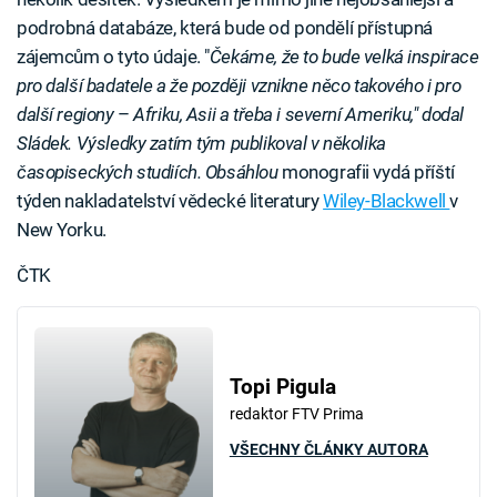
podrobná databáze, která bude od pondělí přístupná
zájemcům o tyto údaje. "
Čekáme, že to bude velká inspirace
pro další badatele a že později vznikne něco takového i pro
další regiony
–
Afriku, Asii a třeba i severní Ameriku," dodal
Sládek. Výsledky zatím tým publikoval v několika
časopiseckých studiích. Obsáhlou
monografii vydá příští
týden nakladatelství vědecké literatury
Wiley-Blackwell
v
New Yorku.
ČTK
Topi Pigula
redaktor FTV Prima
VŠECHNY ČLÁNKY AUTORA