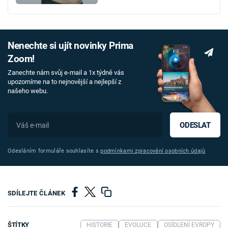
Nenechte si ujít novinky Prima
Zoom!
Zanechte nám svůj e-mail a 1x týdně vás
upozorníme na to nejnovější a nejlepší z
našeho webu.
ODESLAT
Odesláním formuláře souhlasíte s
podmínkami zpracování osobních údajů
SDÍLEJTE ČLÁNEK
ŠTÍTKY
HISTORIE
EVOLUCE
OSÍDLENÍ EVROPY