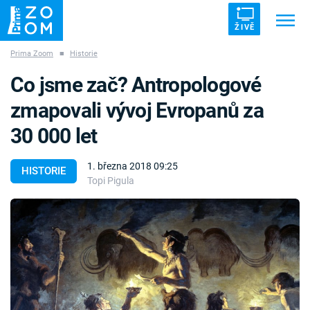
ŽIVĚ
Prima Zoom
■
Historie
Trendy:
ZRÁDCI
UFO
DRUHÁ SVĚTOVÁ VÁLKA
Co jsme zač? Antropologové
ZÁHADY
VETŘELCI DÁVNOVĚKU
zmapovali vývoj Evropanů za
30 000 let
1. března 2018 09:25
HISTORIE
Topi Pigula
Témata
Témata
Pořady
TV Program