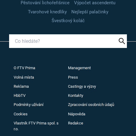
Pěstování lichořeřišnice
Výpočet ascendentu
Tvarohové knedlíky
Nejlepší palačinky
Švestkový koláč
O FTV Prima
Management
Volná místa
Press
Reklama
Castingy a výzvy
HbbTV
Kontakty
Podmínky užívání
Zpracování osobních údajů
Cookies
Nápověda
Vlastník FTV Prima spol. s
Redakce
r.o.