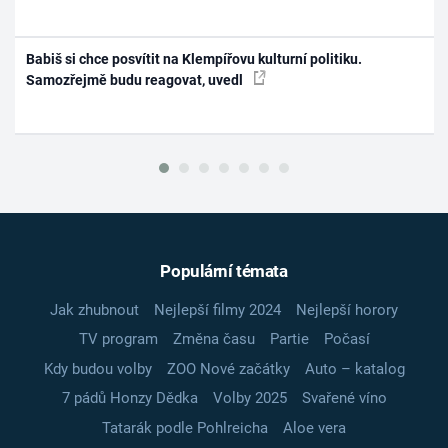
Babiš si chce posvítit na Klempířovu kulturní politiku.
Samozřejmě budu reagovat, uvedl
Populární témata
Jak zhubnout
Nejlepší filmy 2024
Nejlepší horory
TV program
Změna času
Partie
Počasí
Kdy budou volby
ZOO Nové začátky
Auto – katalog
7 pádů Honzy Dědka
Volby 2025
Svařené víno
Tatarák podle Pohlreicha
Aloe vera