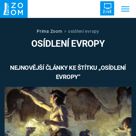
ŽIVĚ
Trendy:
ZRÁDCI
UFO
DRUHÁ SVĚTOVÁ VÁLKA
Prima Zoom
osídlení evropy
OSÍDLENÍ EVROPY
ZÁHADY
VETŘELCI DÁVNOVĚKU
NEJNOVĚJŠÍ ČLÁNKY KE ŠTÍTKU „OSÍDLENÍ
EVROPY“
Témata
Témata
Pořady
TV Program