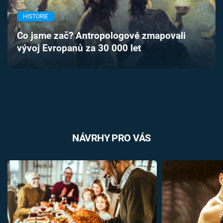
Časopis
HISTORIE
Sledujte prima+
Co jsme zač? Antropologové zmapovali
vývoj Evropanů za 30 000 let
Přihlášení
Sledujte nás
NÁVRHY PRO VÁS