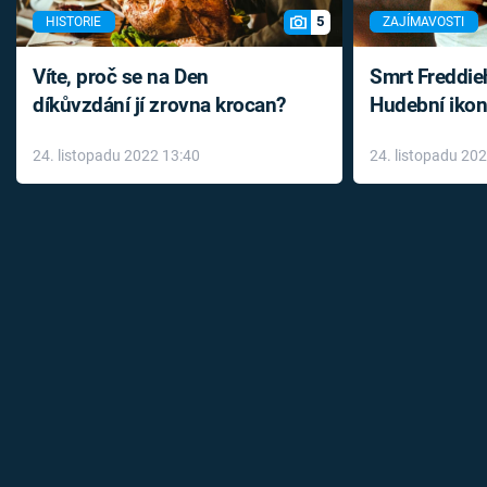
5
HISTORIE
ZAJÍMAVOSTI
Víte, proč se na Den
Smrt Freddie
díkůvzdání jí zrovna krocan?
Hudební ikon
až do konce 
24. listopadu 2022 13:40
24. listopadu 20
léky