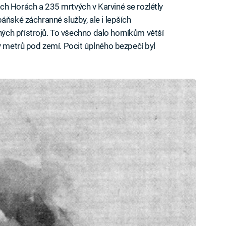
ch Horách a 235 mrtvých v Karviné se rozlétly
áňské záchranné služby, ale i lepších
ch přístrojů. To všechno dalo horníkům větší
ky metrů pod zemí. Pocit úplného bezpečí byl