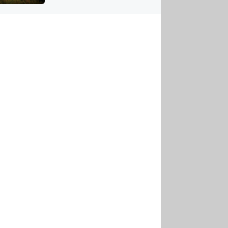
US
tornádem
RSUS
ZE A