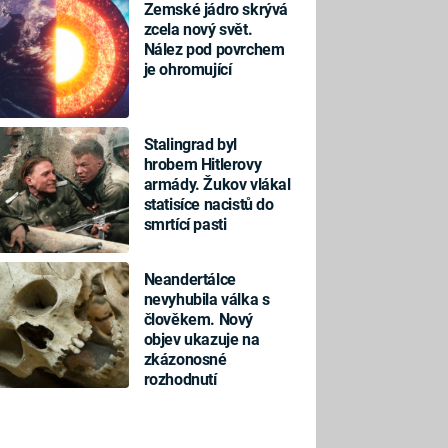
Zemské jádro skrývá
zcela nový svět.
Nález pod povrchem
je ohromující
Stalingrad byl
hrobem Hitlerovy
armády. Žukov vlákal
statisíce nacistů do
smrtící pasti
Neandertálce
nevyhubila válka s
člověkem. Nový
objev ukazuje na
zkázonosné
rozhodnutí