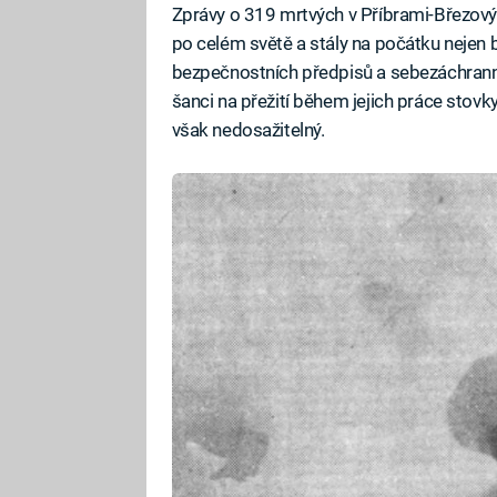
Zprávy o 319 mrtvých v Příbrami-Březový
po celém světě a stály na počátku nejen b
bezpečnostních předpisů a sebezáchranný
šanci na přežití během jejich práce stov
však nedosažitelný.