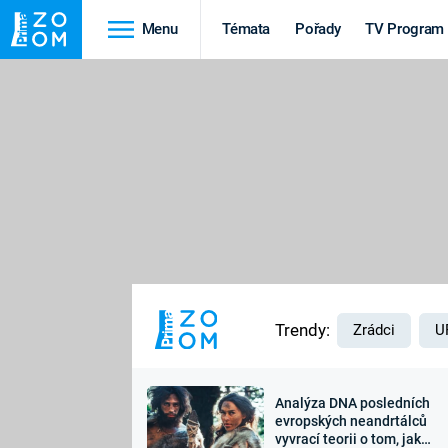
Menu
Témata
Pořady
TV Program
Cestování
Historie
HRADY A ZÁMKY
VIKINGOVÉ
HEDVÁBNÁ STEZKA
EPIDEMIE A
PANDEMIE
PŘÍRODA
STAROVĚKÝ EGYPT
Trendy:
Zrádci
U
Analýza DNA posledních
Druhá
Výročí
evropských neandrtálců
vyvrací teorii o tom, jak
světová válka