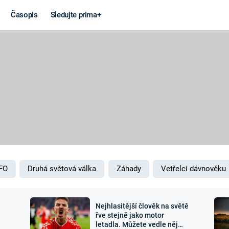
Časopis
Sledujte prima+
Věda a
Války
technika
STUDENÁ V
KORONAVIRUS
VÁLKA VE
VIETNAMU
VESMÍR
VÁLEČNÉ FI
MARS
SERIÁLY
FO
Druhá světová válka
Záhady
Vetřelci dávnověku
Nejhlasitější člověk na světě
Záhady a
Zajímav
řve stejně jako motor
letadla. Můžete vedle něj
konspirace