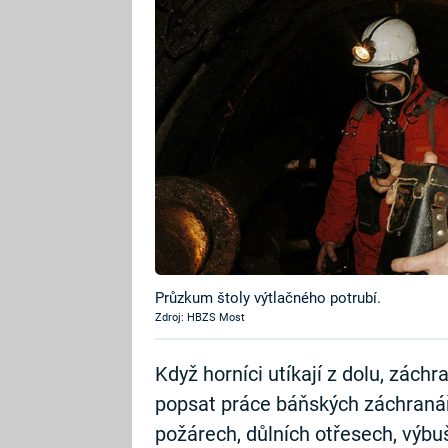
Průzkum štoly výtlačného potrubí.
Zdroj: HBZS Most
Když horníci utíkají z dolu, záchra
popsat práce báňských záchranářů,
požárech, důlních otřesech, výbuš