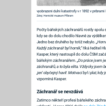
vyobrazeni dulni katastrofy v r 1892 v pribram
Zdroj: Hornické muzeum Příbram
Počty báňských záchranářů rostly spolu 
kdy se do dolu chodilo hlavně za výdělkem
Jedno bez druhého by totiž nebylo.
„Horni
Každý záchranář byl horník,“
říká ředitel H
Kasper, který nastoupil do dolu ČSM začát
báňským záchranářem.
„Do práce jsem je
záchranářů, a to byla elita. Vždycky jsem b
‚jen‘ obyčejný havíř. Motivací byl i plat, kd
vzpomíná Kasper.
Záchranář se nevzdává
Zatímco někteří profesi báňského záchranář