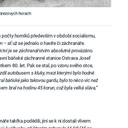
i brezovych horach
s počty horníků především v období socialismu,
 – ať už se jednalo o havíře či záchranáře.
ctví je se záchranářstvím absolutně provázáno.
lavní báňské záchranné stanice Ostrava Josef
kem 80. let. Pak se stal, po vzoru svého otce,
zdil autobusem s kluky, mezi kterými bylo hodně
ral báňské jako takovou gardu, bylo to něco víc než
y jsem bral na hodinu 45 korun, což byla velká sláva,“
e takřka podědili, jiní se k ní dostali vlivem