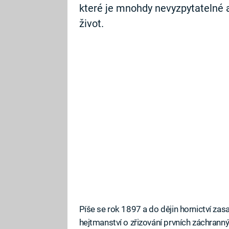
které je mnohdy nevyzpytatelné a 
život.
Píše se rok 1897 a do dějin hornictví za
hejtmanství o zřizování prvních záchranný