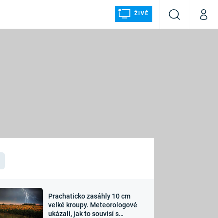
ŽIVĚ
Vyhledávání
Můj p
Prima+
ÁLKA
CNN Prima NEWS
Prima FRESH
Prima LIVING
LMY A
Prima Ženy
Prima LAJK
Prachaticko zasáhly 10 cm
osti
velké kroupy. Meteorologové
Sledujte nás
ukázali, jak to souvisí s