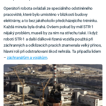
Operátoři robota ovládali ze speciálního odstíněného
pracoviště, které bylo umístěno v blízkosti budovy
elektrárny, a to bez jakéhokoliv předcházejícího tréninku.
Každá minuta byla drahá. Ovšem pokud by měl STR-1
nějaký problém, museli by za ním na střechu také. I když
roboti STR-1 a další dálkově řízená vozidla použitá při
záchranných a odklízecích pracích znamenala velký přínos,
hlavní roli při odstraňovaní škod nehrála. Ta připadla lidem
–
záchranářům a vojákům
.