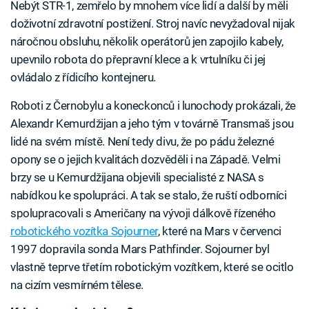
Nebýt STR-1, zemřelo by mnohem více lidí a další by měli
doživotní zdravotní postižení. Stroj navíc nevyžadoval nijak
náročnou obsluhu, několik operátorů jen zapojilo kabely,
upevnilo robota do přepravní klece a k vrtulníku či jej
ovládalo z řídicího kontejneru.
Roboti z Černobylu a koneckonců i lunochody prokázali, že
Alexandr Kemurdžijan a jeho tým v továrně Transmaš jsou
lidé na svém místě. Není tedy divu, že po pádu železné
opony se o jejich kvalitách dozvěděli i na Západě. Velmi
brzy se u Kemurdžijana objevili specialisté z NASA s
nabídkou ke spolupráci. A tak se stalo, že ruští odborníci
spolupracovali s Američany na vývoji dálkově řízeného
robotického vozítka Sojourner
, které na Mars v červenci
1997 dopravila sonda Mars Pathfinder. Sojourner byl
vlastně teprve třetím robotickým vozítkem, které se ocitlo
na cizím vesmírném tělese.