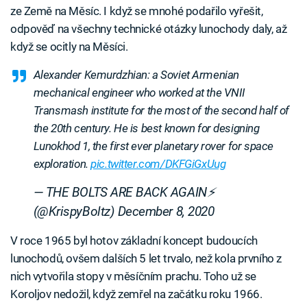
ze Země na Měsíc. I když se mnohé podařilo vyřešit,
odpověď na všechny technické otázky lunochody daly, až
když se ocitly na Měsíci.
Alexander Kemurdzhian: a Soviet Armenian
mechanical engineer who worked at the VNII
Transmash institute for the most of the second half of
the 20th century. He is best known for designing
Lunokhod 1, the first ever planetary rover for space
exploration.
pic.twitter.com/DKFGiGxUug
— THE BOLTS ARE BACK AGAIN⚡️
(@KrispyBoltz)
December 8, 2020
V roce 1965 byl hotov základní koncept budoucích
lunochodů, ovšem dalších 5 let trvalo, než kola prvního z
nich vytvořila stopy v měsíčním prachu. Toho už se
Koroljov nedožil, když zemřel na začátku roku 1966.