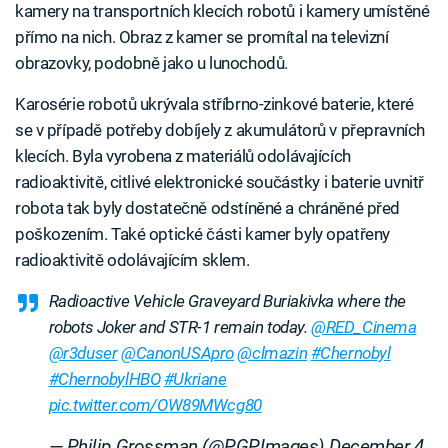
kamery na transportních klecích robotů i kamery umístěné
přímo na nich. Obraz z kamer se promítal na televizní
obrazovky, podobně jako u lunochodů.
Karosérie robotů ukrývala stříbrno-zinkové baterie, které
se v případě potřeby dobíjely z akumulátorů v přepravních
klecích. Byla vyrobena z materiálů odolávajících
radioaktivitě, citlivé elektronické součástky i baterie uvnitř
robota tak byly dostatečně odstíněné a chráněné před
poškozením. Také optické části kamer byly opatřeny
radioaktivitě odolávajícím sklem.
Radioactive Vehicle Graveyard Buriakivka where the
robots Joker and STR-1 remain today.
@RED_Cinema
@r3duser
@CanonUSApro
@clmazin
#Chernobyl
#ChernobylHBO
#Ukriane
pic.twitter.com/OW89MWcg80
— Philip Grossman (@PGPImages)
December 4,