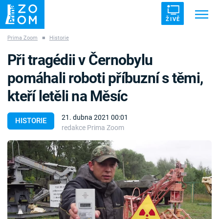
ŽIVĚ
Prima Zoom
■
Historie
Trendy:
ZRÁDCI
UFO
DRUHÁ SVĚTOVÁ VÁLKA
Při tragédii v Černobylu
ZÁHADY
VETŘELCI DÁVNOVĚKU
pomáhali roboti příbuzní s těmi,
kteří letěli na Měsíc
21. dubna 2021 00:01
HISTORIE
redakce Prima Zoom
Témata
Témata
Pořady
TV Program