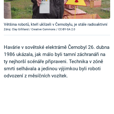
Časopis
Sledujte prima+
Většina robotů, kteří uklízeli v Černobylu, je stále radioaktivní
Zdroj: Clay Gilliland / Creative Commons / CC-BY-SA 2.0
Přihlášení
Havárie v sovětské elektrárně Černobyl 26. dubna
Sledujte nás
1986 ukázala, jak málo byli tamní záchranáři na
ty nejhorší scénáře připraveni. Technika v zóně
smrti selhávala a jedinou výjimkou byli roboti
odvození z měsíčních vozítek.