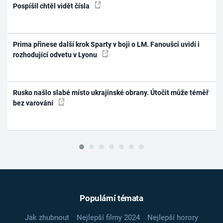
Pospíšil chtěl vidět čísla
Prima přinese další krok Sparty v boji o LM. Fanoušci uvidí i
rozhodující odvetu v Lyonu
Rusko našlo slabé místo ukrajinské obrany. Útočit může téměř
bez varování
Populární témata
Jak zhubnout
Nejlepší filmy 2024
Nejlepší horory