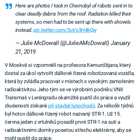
Here are photos I took in Chernobyl of robots sent in to
clear deadly debris from the roof. Radiation killed their
systems, so men had to be sent up there with shovels
instead.
pic.twitter.com/3uVx3H4kQw
— Julie McDowall (@JulieAMcDowall)
January
21, 2019
V Moskvě si vzpomněli na profesora Kemurdžijana, který
dostal za úkol vytvořit dálkově řízená robotizovaná vozidla,
která by zvládla pracovat v místech s vysokým zamořením
radioaktivitou. Jeho tým se ve výrobním podniku VNII
Transmaš v Leningradu okamžitě pustil do práce a využil
zkušenosti získané
při stavbě lunochodů
. Za několik týdnů
byl hotov dálkově řízený robot nazvaný STR-1. Už 15.
června jeden z vrtulníků posadil první STR-1 na sutí a
radioaktivními úlomky posetou střechu elektrárny, aby se
mohl pustit do práce.