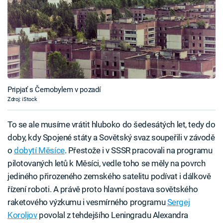
Pripjať s Černobylem v pozadí
Zdroj: iStock
To se ale musíme vrátit hluboko do šedesátých let, tedy do
doby, kdy Spojené státy a Sovětský svaz soupeřili v závodě
o
dobytí Měsíce
. Přestože i v SSSR pracovali na programu
pilotovaných letů k Měsíci, vedle toho se měly na povrch
jediného přirozeného zemského satelitu podívat i dálkově
řízení roboti. A právě proto hlavní postava sovětského
raketového výzkumu i vesmírného programu
Sergej
Koroljov
povolal z tehdejšího Leningradu Alexandra