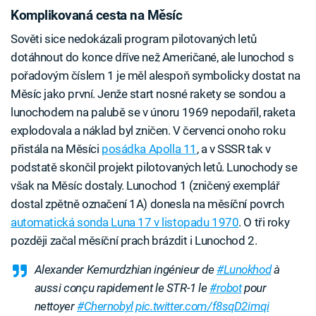
Komplikovaná cesta na Měsíc
Sověti sice nedokázali program pilotovaných letů
dotáhnout do konce dříve než Američané, ale lunochod s
pořadovým číslem 1 je měl alespoň symbolicky dostat na
Měsíc jako první. Jenže start nosné rakety se sondou a
lunochodem na palubě se v únoru 1969 nepodařil, raketa
explodovala a náklad byl zničen. V červenci onoho roku
přistála na Měsíci
posádka Apolla 11
, a v SSSR tak v
podstatě skončil projekt pilotovaných letů. Lunochody se
však na Měsíc dostaly. Lunochod 1 (zničený exemplář
dostal zpětně označení 1A) donesla na měsíční povrch
automatická sonda Luna 17 v listopadu 1970
. O tři roky
později začal měsíční prach brázdit i Lunochod 2.
Alexander Kemurdzhian ingénieur de
#Lunokhod
à
aussi conçu rapidement le STR-1 le
#robot
pour
nettoyer
#Chernobyl
pic.twitter.com/f8sqD2imqi