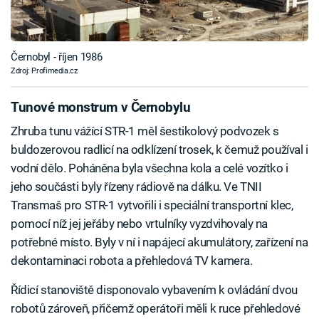
Černobyl - říjen 1986
Zdroj: Profimedia.cz
Tunové monstrum v Černobylu
Zhruba tunu vážící STR-1 měl šestikolový podvozek s
buldozerovou radlicí na odklízení trosek, k čemuž používal i
vodní dělo. Poháněna byla všechna kola a celé vozítko i
jeho součásti byly řízeny rádiově na dálku. Ve TNII
Transmaš pro STR-1 vytvořili i speciální transportní klec,
pomocí níž jej jeřáby nebo vrtulníky vyzdvihovaly na
potřebné místo. Byly v ní i napájecí akumulátory, zařízení na
dekontaminaci robota a přehledová TV kamera.
Řídicí stanoviště disponovalo vybavením k ovládání dvou
robotů zároveň, přičemž operátoři měli k ruce přehledové