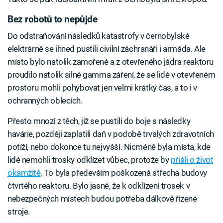
Bez robotů to nepůjde
Do odstraňování následků katastrofy v černobylské
elektrárně se ihned pustili civilní záchranáři i armáda. Ale
místo bylo natolik zamořené a z otevřeného jádra reaktoru
proudilo natolik silné gamma záření, že se lidé v otevřeném
prostoru mohli pohybovat jen velmi krátký čas, a to i v
ochranných oblecích.
Přesto mnozí z těch, již se pustili do boje s následky
havárie, později zaplatili daň v podobě trvalých zdravotních
potíží, nebo dokonce tu nejvyšší. Nicméně byla místa, kde
lidé nemohli trosky odklízet vůbec, protože by
přišli o život
okamžitě
. To byla především poškozená střecha budovy
čtvrtého reaktoru. Bylo jasné, že k odklízení trosek v
nebezpečných místech budou potřeba dálkově řízené
stroje.