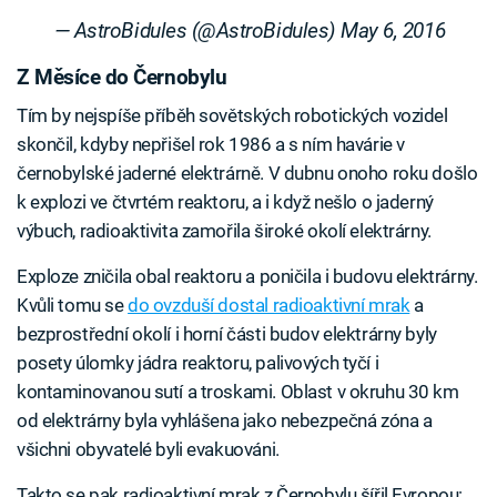
— AstroBidules (@AstroBidules)
May 6, 2016
Z Měsíce do Černobylu
Tím by nejspíše příběh sovětských robotických vozidel
skončil, kdyby nepřišel rok 1986 a s ním havárie v
černobylské jaderné elektrárně. V dubnu onoho roku došlo
k explozi ve čtvrtém reaktoru, a i když nešlo o jaderný
výbuch, radioaktivita zamořila široké okolí elektrárny.
Exploze zničila obal reaktoru a poničila i budovu elektrárny.
Kvůli tomu se
do ovzduší dostal radioaktivní mrak
a
bezprostřední okolí i horní části budov elektrárny byly
posety úlomky jádra reaktoru, palivových tyčí i
kontaminovanou sutí a troskami. Oblast v okruhu 30 km
od elektrárny byla vyhlášena jako nebezpečná zóna a
všichni obyvatelé byli evakuováni.
Takto se pak radioaktivní mrak z Černobylu šířil Evropou: