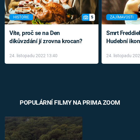
5
HISTORIE
ZAJÍMAVOSTI
Víte, proč se na Den
Smrt Freddie
díkůvzdání jí zrovna krocan?
Hudební ikon
až do konce 
24. listopadu 2022 13:40
24. listopadu 20
léky
POPULÁRNÍ FILMY NA PRIMA ZOOM