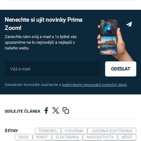
Nenechte si ujít novinky Prima
Zoom!
Zanechte nám svůj e-mail a 1x týdně vás
upozorníme na to nejnovější a nejlepší z
našeho webu.
ODESLAT
Odesláním formuláře souhlasíte s
podmínkami zpracování osobních údajů
SDÍLEJTE ČLÁNEK
ŠTÍTKY
ČERNOBYL
FUKUŠIMA
JADERNÁ ELEKTRÁRNA
NASA
ROBOT
ELEKTRÁRNA
RADIOAKTIVITA
MĚSÍC