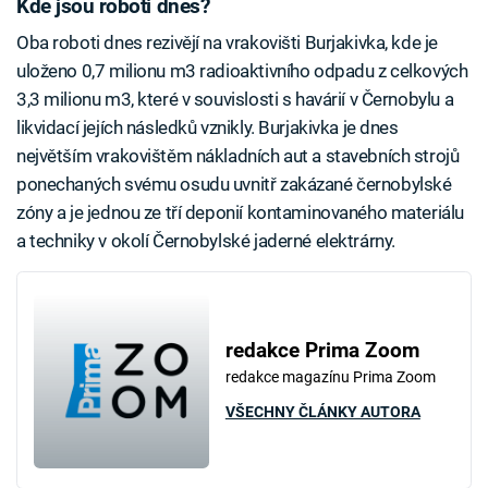
Kde jsou roboti dnes?
Oba roboti dnes rezivějí na vrakovišti Burjakivka, kde je
uloženo 0,7 milionu m3 radioaktivního odpadu z celkových
3,3 milionu m3, které v souvislosti s havárií v Černobylu a
likvidací jejích následků vznikly. Burjakivka je dnes
největším vrakovištěm nákladních aut a stavebních strojů
ponechaných svému osudu uvnitř zakázané černobylské
zóny a je jednou ze tří deponií kontaminovaného materiálu
a techniky v okolí Černobylské jaderné elektrárny.
redakce Prima Zoom
redakce magazínu Prima Zoom
VŠECHNY ČLÁNKY AUTORA