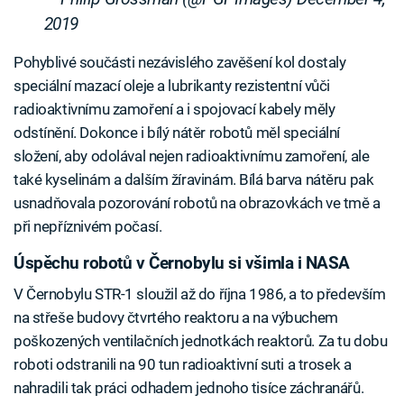
2019
Pohyblivé součásti nezávislého zavěšení kol dostaly
speciální mazací oleje a lubrikanty rezistentní vůči
radioaktivnímu zamoření a i spojovací kabely měly
odstínění. Dokonce i bílý nátěr robotů měl speciální
složení, aby odolával nejen radioaktivnímu zamoření, ale
také kyselinám a dalším žíravinám. Bílá barva nátěru pak
usnadňovala pozorování robotů na obrazovkách ve tmě a
při nepříznivém počasí.
Úspěchu robotů v Černobylu si všimla i NASA
V Černobylu STR-1 sloužil až do října 1986, a to především
na střeše budovy čtvrtého reaktoru a na výbuchem
poškozených ventilačních jednotkách reaktorů. Za tu dobu
roboti odstranili na 90 tun radioaktivní suti a trosek a
nahradili tak práci odhadem jednoho tisíce záchranářů.