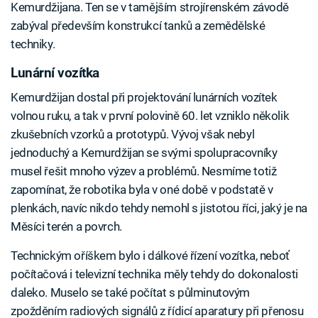
Kemurdžijana. Ten se v tamějším strojírenském závodě
zabýval především konstrukcí tanků a zemědělské
techniky.
Lunární vozítka
Kemurdžijan dostal při projektování lunárních vozítek
volnou ruku, a tak v první polovině 60. let vzniklo několik
zkušebních vzorků a prototypů. Vývoj však nebyl
jednoduchý a Kemurdžijan se svými spolupracovníky
musel řešit mnoho výzev a problémů. Nesmíme totiž
zapomínat, že robotika byla v oné době v podstatě v
plenkách, navíc nikdo tehdy nemohl s jistotou říci, jaký je na
Měsíci terén a povrch.
Technickým oříškem bylo i dálkové řízení vozítka, neboť
počítačová i televizní technika měly tehdy do dokonalosti
daleko. Muselo se také počítat s půlminutovým
zpožděním radiových signálů z řídicí aparatury při přenosu