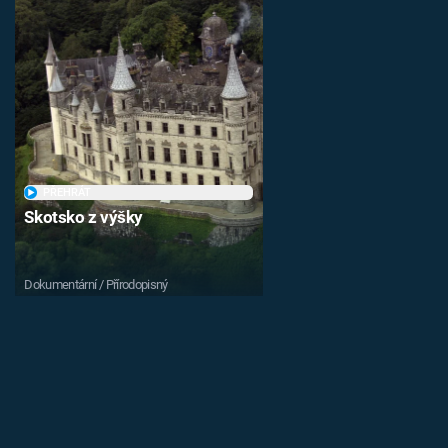
PŘEHRÁT
Skotsko z výšky
Dokumentární / Přírodopisný