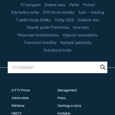
TV program
Změna času
Partie
Počasí
Kdy budou volby
ZOO Nové začátky
Auto – katalog
7 pádů Honzy Dědka
Volby 2025
Svařené víno
Tatarák podle Pohlreicha
Aloe vera
Pěstování lichořeřišnice
Výpočet ascendentu
Tvarohové knedlíky
Nejlepší palačinky
Švestkový koláč
O FTV Prima
Management
Volná místa
Press
Reklama
Castingy a výzvy
HbbTV
Kontakty