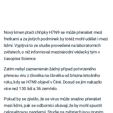
Nový kmen ptačí chřipky H7N9 se může přenášet mezi
fretkami a za jistých podmínek by totéž mohl udělat i mezi
lidmi. Vyplývá to ze studie provedené na laboratorních
zvířatech, o níž informoval mezinárodní vědecký tým v
časopise Science.
Zatím nebyl zaznamenán žádný případ potvrzeného
přenosu viru z člověka na člověka od března letošního
roku, kdy se H7N9 objevil v Číně. Dosud se jím nakazilo
více než 130 lidí a 36 zemřelo.
Pokud by se zjistilo, že se virus může snadno přenášet
mezi lidmi, pak se odborníci obávají, že by mohl spustit
celosvětovou pandemii. Studie na zvířatech jsou prvním