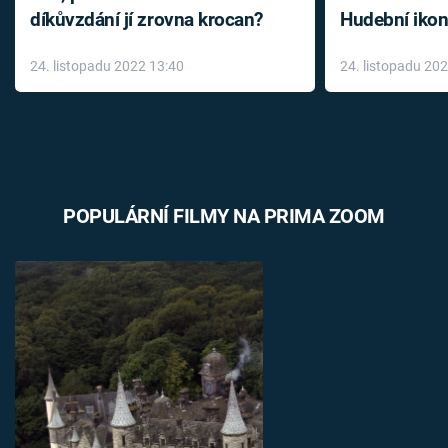
díkůvzdání jí zrovna krocan?
Hudební ikon
až do konce 
24. listopadu 2022 13:40
24. listopadu 20
léky
POPULÁRNÍ FILMY NA PRIMA ZOOM