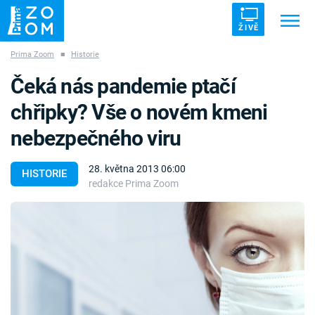
ŽIVĚ
Prima Zoom
■
Historie
Trendy:
ZRÁDCI
UFO
DRUHÁ SVĚTOVÁ VÁLKA
Čeká nás pandemie ptačí
ZÁHADY
VETŘELCI DÁVNOVĚKU
chřipky? Vše o novém kmeni
nebezpečného viru
28. května 2013 06:00
HISTORIE
redakce Prima Zoom
Témata
Témata
Pořady
TV Program