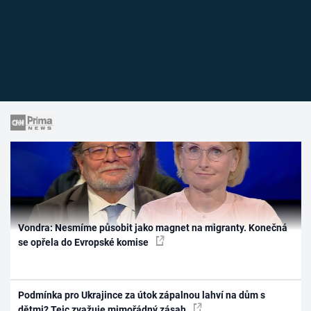
Vondra: Nesmíme působit jako magnet na migranty. Konečná
se opřela do Evropské komise
Podmínka pro Ukrajince za útok zápalnou lahví na dům s
dětmi? Tejc zvažuje mimořádný zásah