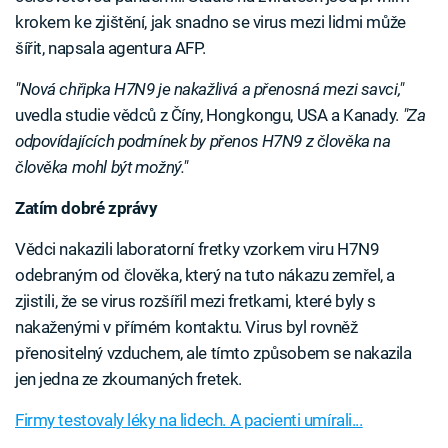
krokem ke zjištění, jak snadno se virus mezi lidmi může
šířit, napsala agentura AFP.
"Nová chřipka H7N9 je nakažlivá a přenosná mezi savci,"
uvedla studie vědců z Číny, Hongkongu, USA a Kanady.
"Za
odpovídajících podmínek by přenos H7N9 z člověka na
člověka mohl být možný."
Zatím dobré zprávy
Vědci nakazili laboratorní fretky vzorkem viru H7N9
odebraným od člověka, který na tuto nákazu zemřel, a
zjistili, že se virus rozšířil mezi fretkami, které byly s
nakaženými v přímém kontaktu. Virus byl rovněž
přenositelný vzduchem, ale tímto způsobem se nakazila
jen jedna ze zkoumaných fretek.
Firmy testovaly léky na lidech. A pacienti umírali...