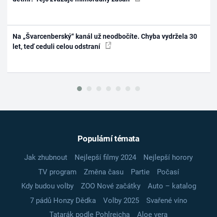
Na „Švarcenberský“ kanál už neodbočíte. Chyba vydržela 30
let, teď ceduli celou odstraní
Populární témata
Jak zhubnout
Nejlepší filmy 2024
Nejlepší horory
TV program
Změna času
Partie
Počasí
Kdy budou volby
ZOO Nové začátky
Auto – katalog
7 pádů Honzy Dědka
Volby 2025
Svařené víno
Tatarák podle Pohlreicha
Aloe vera