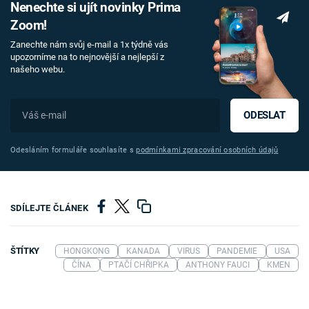
Nenechte si ujít novinky Prima
Zoom!
Zanechte nám svůj e-mail a 1x týdně vás
upozorníme na to nejnovější a nejlepší z
našeho webu.
ODESLAT
Odesláním formuláře souhlasíte s
podmínkami zpracování osobních údajů
SDÍLEJTE ČLÁNEK
ŠTÍTKY
HONGKONG
KANADA
VIRUS
PANDEMIE
USA
ČÍNA
PTAČÍ CHŘIPKA
ANTHONY FAUCI
KMEN