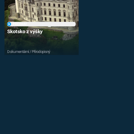
PŘEHRÁT
Skotsko z výšky
Dokumentární / Přírodopisný