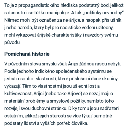
To je z propagandistického hlediska podstatný bod, jelikož
s danostmi se těžko manipuluje. A tak „politicky nevhodný“
Němec mohl být označen za ne-árijce, a naopak příslušník
jiného národa, který byl pro nacistické vedení užitečný,
mohl vykazovat árijské charakteristiky i navzdory svému
původu.
Pomíchaná historie
V původním slova smyslu však Árijci žádnou rasou nebyli.
Podle jednoho indického společenského systému se
jedná o soubor vlastností, které příslušníci dané skupiny
vykazují. Těmito vlastnostmi jsou ušlechtilost a
kultivovanost, Árijci (nebo také Árjové) se nezajímají o
materiální problémy a smyslové požitky, namísto toho
rozvíjejí svou duchovní stránku. Díky tomu jsou nadřazeni
ostatním, jelikož jejich starosti se více týkají samotné
podstaty lidství a vyšších potřeb člověka.