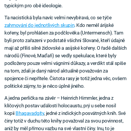
typickým pro obě ideologie.
Ta nacistická byla navíc velmi nevybíravá, co se týče
zahrnování do jednotlivých skupin
. Kdo neměl árijské
kořeny, byl prohlášen za podčlověka (Untermensch). Tam
byli proto zařazeni v podstatě všichni Slované, kteří údajně
mají až příliš silně židovské a asijské kořeny. O řadě dalších
národů (Finové, Maďaři) se vedly spekulace, které byly
podloženy pouze velmi vágními důkazy, a verdikt stál spíše
na tom, zdali je daný národ aktuálně považován za
spojence či nepřítele. Čistota rasy je totiž jedna věc, ovšem
politické zájmy, to je něco úplně jiného.
A jedna perlička na závěr – Heinrich Himmler, jedna z
klíčových postav událostí holocaustu, prý u sebe nosil
kopii
Bhagavadgíty
, jedné z indických posvátných knih. Své
činy totiž v duchu této knihy považoval za svou povinnost,
aniž by měl přímou vazbu na své vlastní činy. Inu, to je