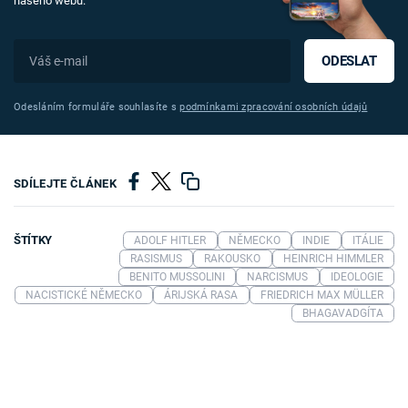
našeho webu.
ODESLAT
Odesláním formuláře souhlasíte s
podmínkami zpracování osobních údajů
SDÍLEJTE ČLÁNEK
ŠTÍTKY
ADOLF HITLER
NĚMECKO
INDIE
ITÁLIE
RASISMUS
RAKOUSKO
HEINRICH HIMMLER
BENITO MUSSOLINI
NARCISMUS
IDEOLOGIE
NACISTICKÉ NĚMECKO
ÁRIJSKÁ RASA
FRIEDRICH MAX MÜLLER
BHAGAVADGÍTA