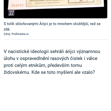
Časopis
Sledujte prima+
S tolik skloňovanými Árijci je to mnohem složitější, než se
zdá.
Přihlášení
Zdroj: Profimedia.cz
Sledujte nás
V nacistické ideologii sehráli árijci významnou
úlohu v ospravedlnění rasových čistek i válce
proti celým etnikům, především tomu
židovskému. Kde se toto myšlení ale vzalo?