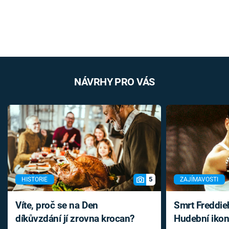
NÁVRHY PRO VÁS
5
HISTORIE
ZAJÍMAVOSTI
Víte, proč se na Den
Smrt Freddie
díkůvzdání jí zrovna krocan?
Hudební ikon