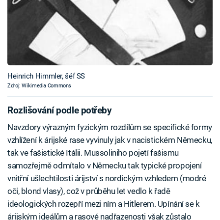
Heinrich Himmler, šéf SS
Zdroj: Wikimedia Commons
Rozlišování podle potřeby
Navzdory výrazným fyzickým rozdílům se specifické formy
vzhlížení k árijské rase vyvinuly jak v nacistickém Německu,
tak ve fašistické Itálii. Mussoliniho pojetí fašismu
samozřejmě odmítalo v Německu tak typické propojení
vnitřní ušlechtilosti árijství s nordickým vzhledem (modré
oči, blond vlasy), což v průběhu let vedlo k řadě
ideologických rozepří mezi ním a Hitlerem. Upínání se k
árijským ideálům a rasové nadřazenosti však zůstalo