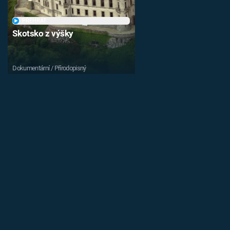
PŘEHRÁT
Skotsko z výšky
Dokumentární / Přírodopisný