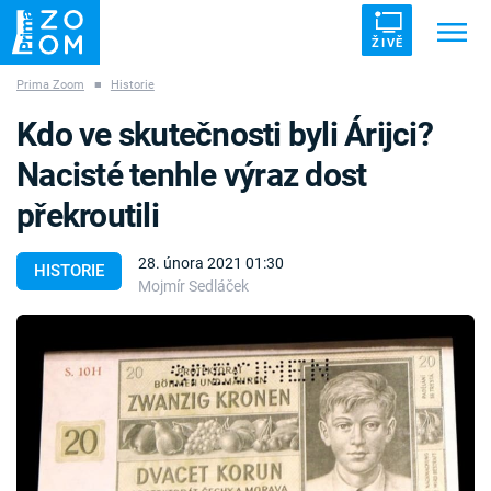
ŽIVĚ
Prima Zoom
■
Historie
Trendy:
ZRÁDCI
UFO
DRUHÁ SVĚTOVÁ VÁLKA
Kdo ve skutečnosti byli Árijci?
ZÁHADY
VETŘELCI DÁVNOVĚKU
Nacisté tenhle výraz dost
překroutili
28. února 2021 01:30
HISTORIE
Mojmír Sedláček
Témata
Témata
Pořady
TV Program