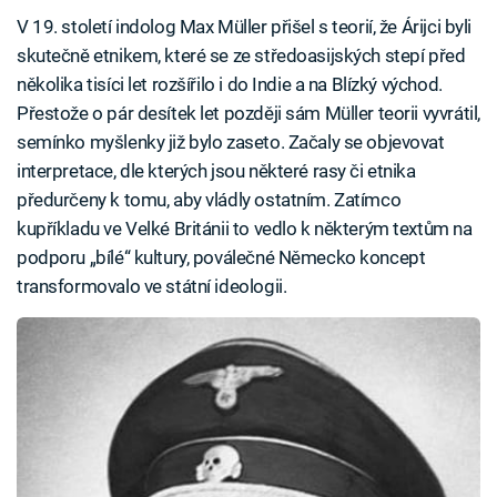
V 19. století indolog Max Müller přišel s teorií, že Árijci byli
skutečně etnikem, které se ze středoasijských stepí před
několika tisíci let rozšířilo i do Indie a na Blízký východ.
Přestože o pár desítek let později sám Müller teorii vyvrátil,
semínko myšlenky již bylo zaseto. Začaly se objevovat
interpretace, dle kterých jsou některé rasy či etnika
předurčeny k tomu, aby vládly ostatním. Zatímco
kupříkladu ve Velké Británii to vedlo k některým textům na
podporu „bílé“ kultury, poválečné Německo koncept
transformovalo ve státní ideologii.