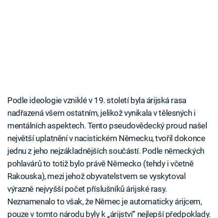
Podle ideologie vzniklé v 19. století byla árijská rasa
nadřazená všem ostatním, jelikož vynikala v tělesných i
mentálních aspektech. Tento pseudovědecký proud našel
největší uplatnění v nacistickém Německu, tvořil dokonce
jednu z jeho nejzákladnějších součástí. Podle německých
pohlavárů to totiž bylo právě Německo (tehdy i včetně
Rakouska), mezi jehož obyvatelstvem se vyskytoval
výrazně nejvyšší počet příslušníků árijské rasy.
Neznamenalo to však, že Němec je automaticky árijcem,
pouze v tomto národu byly k „árijství“ nejlepší předpoklady.