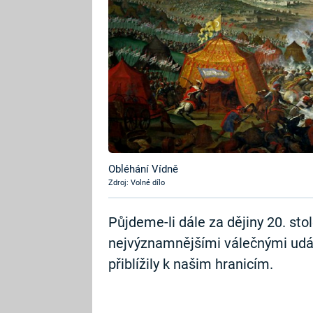
Obléhání Vídně
Zdroj: Volné dílo
Půjdeme-li dále za dějiny 20. sto
nejvýznamnějšími válečnými událo
přiblížily k našim hranicím.