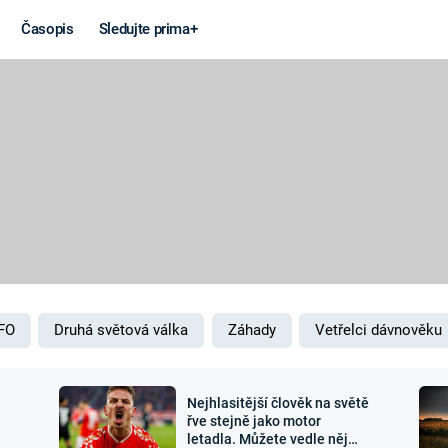
Časopis
Sledujte prima+
Věda a
Války
technika
STUDENÁ V
KORONAVIRUS
VÁLKA VE
VIETNAMU
VESMÍR
VÁLEČNÉ FI
MARS
SERIÁLY
FO
Druhá světová válka
Záhady
Vetřelci dávnověku
Nejhlasitější člověk na světě
Záhady a
Zajímav
řve stejně jako motor
letadla. Můžete vedle něj
konspirace