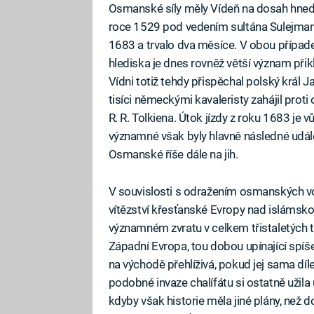
Osmanské síly měly Vídeň na dosah hned 
roce 1529 pod vedením sultána Sulejmana
1683 a trvalo dva měsíce. V obou případec
hlediska je dnes rovněž větší význam př
Vídni totiž tehdy přispěchal polský král Jan
tisíci německými kavaleristy zahájil prot
R. R. Tolkiena. Útok jízdy z roku 1683 je
významné však byly hlavně následné udál
Osmanské říše dále na jih.
V souvislosti s odražením osmanských v
vítězství křesťanské Evropy nad islámskou
významném zvratu v celkem třistaletých 
Západní Evropa, tou dobou upínající spíš
na východě přehlíživá, pokud jej sama dí
podobné invaze chalífátu si ostatně užila u
kdyby však historie měla jiné plány, než