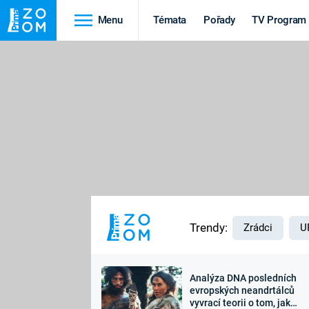
Menu
Témata
Pořady
TV Program
Cestování
Historie
HRADY A ZÁMKY
VIKINGOVÉ
HEDVÁBNÁ STEZKA
EPIDEMIE A
PANDEMIE
PŘÍRODA
STAROVĚKÝ EGYPT
Trendy:
Zrádci
U
Analýza DNA posledních
Druhá
Výročí
evropských neandrtálců
vyvrací teorii o tom, jak
světová válka