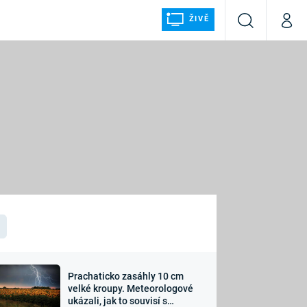
ŽIVĚ
Vyhledávání
Můj p
Prima+
ÁLKA
CNN Prima NEWS
Prima FRESH
Prima LIVING
LMY A
Prima Ženy
Prima LAJK
Prachaticko zasáhly 10 cm
osti
velké kroupy. Meteorologové
Sledujte nás
ukázali, jak to souvisí s