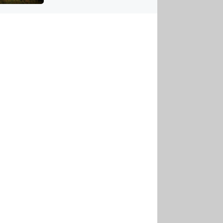
US
tornádem
RSUS
ZE A