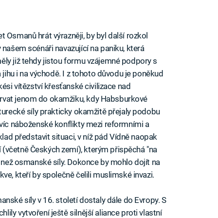
 Osmanů hrát výrazněji, by byl další rozkol
 našem scénáři navazující na paniku, která
ěly již tehdy jistou formu vzájemné podpory s
a jihu i na východě. I z tohoto důvodu je poněkud
ési vítězství křesťanské civilizace nad
trvat jenom do okamžiku, kdy Habsburkové
turecké síly prakticky okamžitě přejaly podobu
avíc náboženské konflikty mezi reformními a
klad představit situaci, v níž pád Vídně naopak
(včetně Českých zemí), kterým přispěchá "na
i než osmanské síly. Dokonce by mohlo dojít na
ve, kteří by společně čelili muslimské invazi.
nské síly v 16. století dostaly dále do Evropy. S
y vytvoření ještě silnější aliance proti vlastní