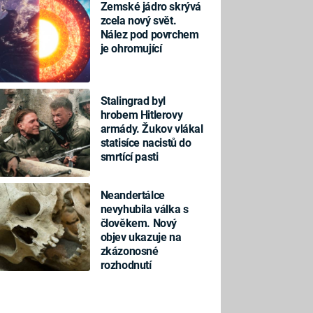
Zemské jádro skrývá
zcela nový svět.
Nález pod povrchem
je ohromující
Stalingrad byl
hrobem Hitlerovy
armády. Žukov vlákal
statisíce nacistů do
smrtící pasti
Neandertálce
nevyhubila válka s
člověkem. Nový
objev ukazuje na
zkázonosné
rozhodnutí