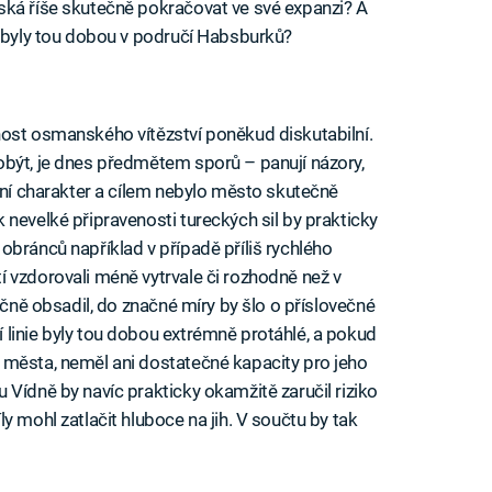
ská říše skutečně pokračovat ve své expanzi? A
é byly tou dobou v područí Habsburků?
ost osmanského vítězství poněkud diskutabilní.
obýt, je dnes předmětem sporů – panují názory,
rzní charakter a cílem nebylo město skutečně
 nevelké připravenosti tureckých sil by prakticky
obránců například v případě příliš rychlého
 vzdorovali méně vytrvale či rozhodně než v
ečně obsadil, do značné míry by šlo o příslovečné
linie byly tou dobou extrémně protáhlé, a pokud
 města, neměl ani dostatečné kapacity pro jeho
 Vídně by navíc prakticky okamžitě zaručil riziko
y mohl zatlačit hluboce na jih. V součtu by tak