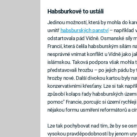
Habsburkové to ustáli
Jedinou možností, která by mohla do karet
uvnitř
habsburských panství
– například v
odstartovala pád Vídně. Osmanské síly m
Francií, která čelila habsburským silám n
nesprávné vnímat konflikt u Vídně jako jak
islámskou. Taková podpora však mohla 
představovali hrozbu – po jejich pádu by 
hrozby nové. Další divokou kartou byly n
konzervativními křesťany. Lze si tak napří
způsobí kolaps řady habsburských území 
pomoc" Francie, porcujíc si území rychlej
nějakou formu usmíření reformátorů a círk
Lze tak pochybovat nad tím, že by se osma
vysokou pravděpodobností by jenom urychlil