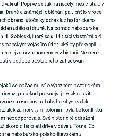
dvakrát. Poprvé se tak na necelý měsíc stalo v
. Druhé a známější obléhání pak přišlo v roce
h obránci útočníky odrazili, z historického
ikládán události druhé. Na pomoc habsburské
 III. Sobieski, který se s 14 tisíci vlastními a 4
i osmanským vojákům úder, jaký by překvapil i J.
 vůbec největší zaznamenaný v historii. Neméně
osti v podobě postupného zatlačování
ojáků se občas mluví o výrazném historickém
 invazí, poněkud přesnější je však mluvit o
trvajících osmansko-habsburských válek.
e zrak k zámořským koloniím, byla ke konfliktu
lem nepodporovala. Své historické odražení
ž skoro o tisíciletí dříve v bitvě u Tours. Co
 dopřát habsbursko-polsko-litevskému