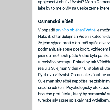
spojenectví chuť vítězství? Mohla Osman
jaké by to mělo vliv na České země, kter
Osmanská Vídeň
V případě
prvního obléhání Vídně
je možn
Nakolik chtěl Sulejman Vídeň skutečně d
že jeho výpad proti Vídni měl spíše dive
podmanit, ale spíše poškodit. Vzhledem k
jedinou možností pádu Vídně byla panika 
tureckého postupu. Pokud by tak Vídeňští
reálu, a Sulejman Vídeň v 16. století skut
Pyrrhovo vítězství. Osmanské zásobovací 
Sulejman skutečně nepočítal se získáním
snadné udržení. Psychologický efekt pádu
brzkého protiútoku, který by osmanské síl
turecké síly spíše splakaly nad výdělkem.