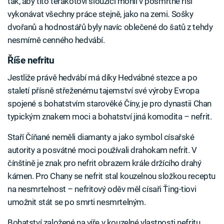
tak, aby tito terakotoví sloužící mohli v posmrtné říši
vykonávat všechny práce stejně, jako na zemi. Sošky
dvořanů a hodnostářů byly navíc oblečené do šatů z tehdy
nesmírně cenného hedvábí.
Říše nefritu
Jestliže právě hedvábí má díky Hedvábné stezce a po
staletí přísně střeženému tajemství své výroby Evropa
spojené s bohatstvím starověké Číny, je pro dynastii Chan
typickým znakem moci a bohatství jiná komodita – nefrit.
Staří Číňané neměli diamanty a jako symbol císařské
autority a posvátné moci používali drahokam nefrit. V
čínštině je znak pro nefrit obrazem krále držícího drahý
kámen. Pro Chany se nefrit stal kouzelnou složkou receptu
na nesmrtelnost – nefritový oděv měl císaři Ťing-tiovi
umožnit stát se po smrti nesmrtelným.
Bohatství založené na víře v kouzelné vlastnosti nefritu