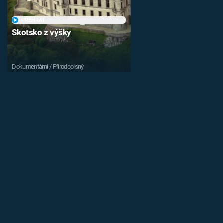
PŘEHRÁT
Skotsko z výšky
Dokumentární / Přírodopisný