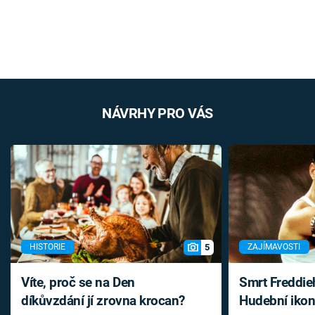
NÁVRHY PRO VÁS
5
HISTORIE
ZAJÍMAVOSTI
Víte, proč se na Den
Smrt Freddie
díkůvzdání jí zrovna krocan?
Hudební ikon