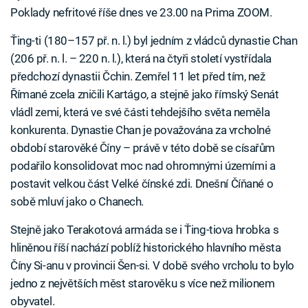
Poklady nefritové říše dnes ve 23.00 na Prima ZOOM.
Ťing-ti (180–157 př. n. l.) byl jedním z vládců dynastie Chan
(206 př. n. l. – 220 n. l.), která na čtyři století vystřídala
předchozí dynastii Čchin. Zemřel 11 let před tím, než
Římané zcela zničili Kartágo, a stejně jako římský Senát
vládl zemi, která ve své části tehdejšího světa neměla
konkurenta. Dynastie Chan je považována za vrcholné
období starověké Číny – právě v této době se císařům
podařilo konsolidovat moc nad ohromnými územími a
postavit velkou část Velké čínské zdi. Dnešní Číňané o
sobě mluví jako o Chanech.
Stejně jako Terakotová armáda se i Ťing-tiova hrobka s
hliněnou říší nachází poblíž historického hlavního města
Číny Si-anu v provincii Šen-si. V době svého vrcholu to bylo
jedno z největších měst starověku s více než milionem
obyvatel.