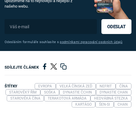
upozorníme na to nejnovější a nejlepší z
našeho webu.
ODESLAT
Odesláním formuláře souhlasíte s
podmínkami zpracování osobních údajů
SDÍLEJTE ČLÁNEK
ŠTÍTKY
EVROPA
VELKÁ ČÍNSKÁ ZEĎ
NEFRIT
ČÍNA
STAROVĚKÝ ŘÍM
SOŠKA
DYNASTIE ČCHIN
DYNASTIE CHAN
STAROVĚKÁ ČÍNA
TERAKOTOVÁ ARMÁDA
HEDVÁBNÁ STEZKA
KARTÁGO
ŠEN-SI
CHAN