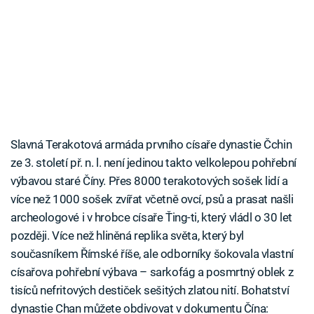
Slavná Terakotová armáda prvního císaře dynastie Čchin
ze 3. století př. n. l. není jedinou takto velkolepou pohřební
výbavou staré Číny. Přes 8000 terakotových sošek lidí a
více než 1000 sošek zvířat včetně ovcí, psů a prasat našli
archeologové i v hrobce císaře Ťing-ti, který vládl o 30 let
později. Více než hliněná replika světa, který byl
současníkem Římské říše, ale odborníky šokovala vlastní
císařova pohřební výbava – sarkofág a posmrtný oblek z
tisíců nefritových destiček sešitých zlatou nití. Bohatství
dynastie Chan můžete obdivovat v dokumentu Čína: