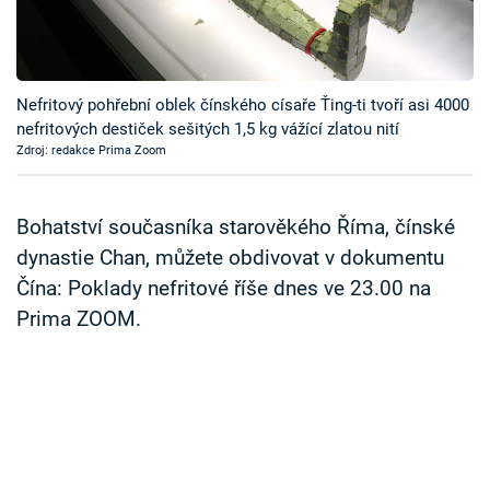
Časopis
Sledujte prima+
Nefritový pohřební oblek čínského císaře Ťing-ti tvoří asi 4000
nefritových destiček sešitých 1,5 kg vážící zlatou nití
Přihlášení
Zdroj: redakce Prima Zoom
Sledujte nás
Bohatství současníka starověkého Říma, čínské
dynastie Chan, můžete obdivovat v dokumentu
Čína: Poklady nefritové říše dnes ve 23.00 na
Prima ZOOM.