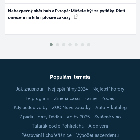
Nebezpečný sběr hub v Evropě: Můžete být za pytláky. Platí
omezení na kila i plošné zákazy
Populární témata
Jak zhubnout
Nejlepší filmy 2024
Nejlepší horory
TV program
Změna času
Partie
Počasí
Kdy budou volby
ZOO Nové začátky
Auto – katalog
7 pádů Honzy Dědka
Volby 2025
Svařené víno
Tatarák podle Pohlreicha
Aloe vera
Pěstování lichořeřišnice
Výpočet ascendentu