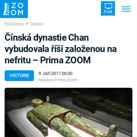
ŽIVĚ
Prima Zoom
■
Historie
Trendy:
ZRÁDCI
UFO
DRUHÁ SVĚTOVÁ VÁLKA
Čínská dynastie Chan
ZÁHADY
VETŘELCI DÁVNOVĚKU
vybudovala říši založenou na
nefritu – Prima ZOOM
9. září 2017 06:00
HISTORIE
redakce Prima Zoom
Témata
Témata
Pořady
TV Program