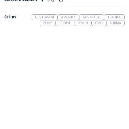
ŠTÍTKY
CESTOVÁNÍ
AMERIKA
AUSTRÁLIE
TRADICE
ŽENY
ETIOPIE
KMEN
OMO
SURMA