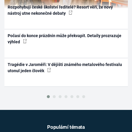
Rozpohybují české školství ředitelé? Resort věří, že nový
nástroj utne nekonečné debaty
Počasí do konce prázdnin může překvapit. Detaily prozrazuje
výhled
Tragédie v Jaroměři: V dějišti známého metalového festivalu
utonul jeden člověk
Populární témata