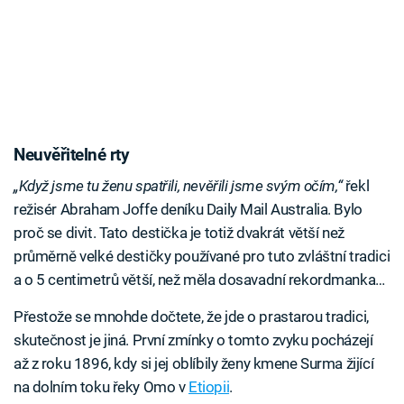
Neuvěřitelné rty
„Když jsme tu ženu spatřili, nevěřili jsme svým očím,“
řekl
režisér Abraham Joffe deníku Daily Mail Australia. Bylo
proč se divit. Tato destička je totiž dvakrát větší než
průměrně velké destičky používané pro tuto zvláštní tradici
a o 5 centimetrů větší, než měla dosavadní rekordmanka…
Přestože se mnohde dočtete, že jde o prastarou tradici,
skutečnost je jiná. První zmínky o tomto zvyku pocházejí
až z roku 1896, kdy si jej oblíbily ženy kmene Surma žijící
na dolním toku řeky Omo v
Etiopii
.