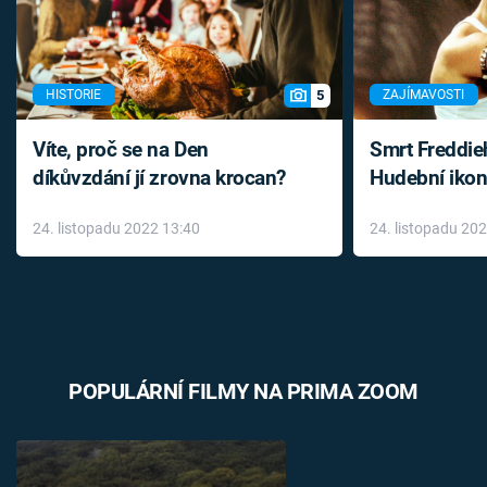
5
HISTORIE
ZAJÍMAVOSTI
Víte, proč se na Den
Smrt Freddie
díkůvzdání jí zrovna krocan?
Hudební ikon
až do konce 
24. listopadu 2022 13:40
24. listopadu 20
léky
POPULÁRNÍ FILMY NA PRIMA ZOOM