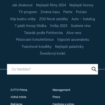
Jak zhubnout
Nejlepší filmy 2024
Nejlepší horory
TV program
Změna času
Partie
Počasí
Kdy budou volby
ZOO Nové začátky
Auto – katalog
7 pádů Honzy Dědka
Volby 2025
Svařené víno
Tatarák podle Pohlreicha
Aloe vera
Pěstování lichořeřišnice
Výpočet ascendentu
Tvarohové knedlíky
Nejlepší palačinky
Švestkový koláč
O FTV Prima
Management
Volná místa
Press
Reklama
Castingy a výzvy