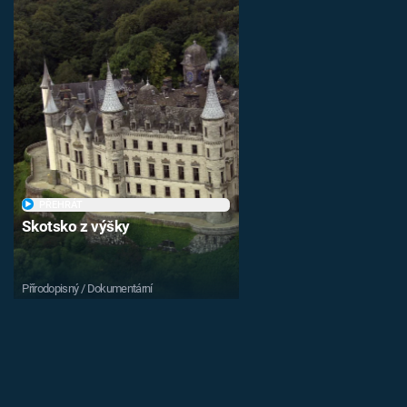
PŘEHRÁT
Skotsko z výšky
Přírodopisný / Dokumentární