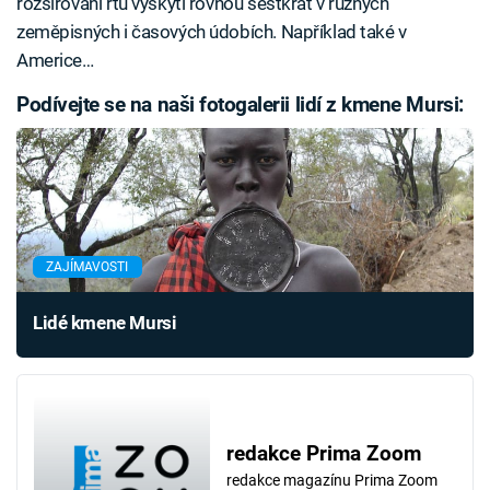
rozšiřování rtů vyskytl rovnou šestkrát v různých
zeměpisných i časových údobích. Například také v
Americe…
Podívejte se na naši fotogalerii lidí z kmene Mursi:
ZAJÍMAVOSTI
Lidé kmene Mursi
redakce Prima Zoom
redakce magazínu Prima Zoom