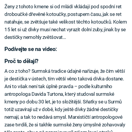
Ženy z tohoto kmene si od mládí vkládají pod spodní ret
droboučké dřevěné kotoučky, postupem času, jak se ret
natahuje, se zvětšuje také velikost těchto kotoučků. Kolem
15 let si už dívky musí nechat vyrazit dolní zuby, jinak by se
destičky nemohly zvětšovat…
Podívejte se na video:
Proč to dělají?
A co z toho? Surmská tradice údajně nařizuje, že čím větší
je destička v ústech, tím větší věno taková dívka dostane.
Ani to však není tak úplně pravda – podle kulturního
antropologa Davida Turtona, který studoval surmské
kmeny po dobu 30 let, je to složitější. Sňatky se u Surmů
totiž uzavírají už v době, kdy ještě dívky žádné destičky
nemají, a tak to nedává smysl. Marxističtí antropologové
zase tvrdili, že si takhle surmské ženy úmyslně zohavovaly