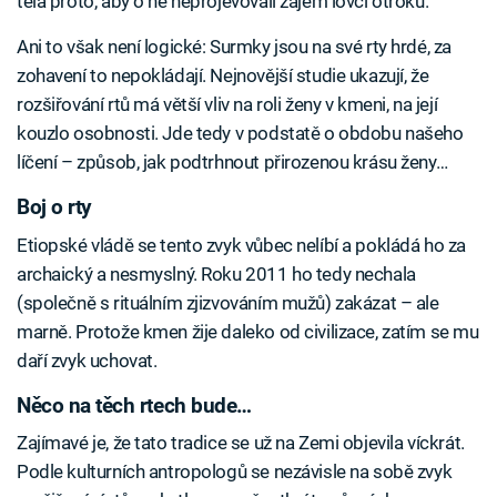
těla proto, aby o ně neprojevovali zájem lovci otroků.
Ani to však není logické: Surmky jsou na své rty hrdé, za
zohavení to nepokládají. Nejnovější studie ukazují, že
rozšiřování rtů má větší vliv na roli ženy v kmeni, na její
kouzlo osobnosti. Jde tedy v podstatě o obdobu našeho
líčení – způsob, jak podtrhnout přirozenou krásu ženy…
Boj o rty
Etiopské vládě se tento zvyk vůbec nelíbí a pokládá ho za
archaický a nesmyslný. Roku 2011 ho tedy nechala
(společně s rituálním zjizvováním mužů) zakázat – ale
marně. Protože kmen žije daleko od civilizace, zatím se mu
daří zvyk uchovat.
Něco na těch rtech bude…
Zajímavé je, že tato tradice se už na Zemi objevila víckrát.
Podle kulturních antropologů se nezávisle na sobě zvyk