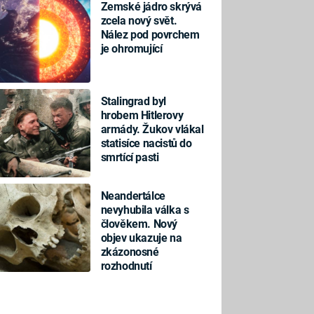
Zemské jádro skrývá
zcela nový svět.
Nález pod povrchem
je ohromující
Stalingrad byl
hrobem Hitlerovy
armády. Žukov vlákal
statisíce nacistů do
smrtící pasti
Neandertálce
nevyhubila válka s
člověkem. Nový
objev ukazuje na
zkázonosné
rozhodnutí