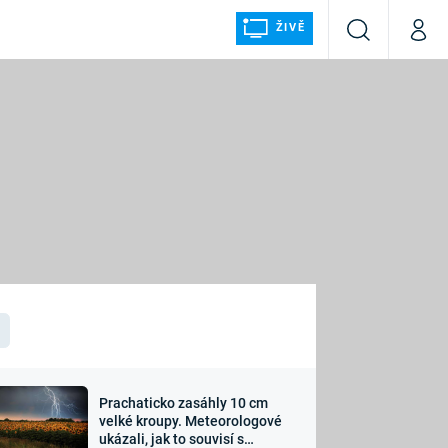
ŽIVĚ
Vyhledávání
Můj p
Prima+
ÁLKA
CNN Prima NEWS
Prima FRESH
Prima LIVING
LMY A
Prima Ženy
Prima LAJK
Prachaticko zasáhly 10 cm
osti
velké kroupy. Meteorologové
Sledujte nás
ukázali, jak to souvisí s