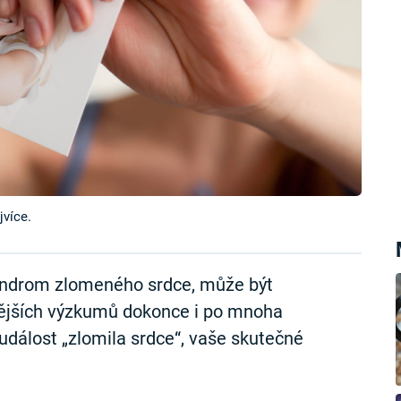
jvíce.
 syndrom zlomeného srdce, může být
vějších výzkumů dokonce i po mnoha
 událost „zlomila srdce“, vaše skutečné