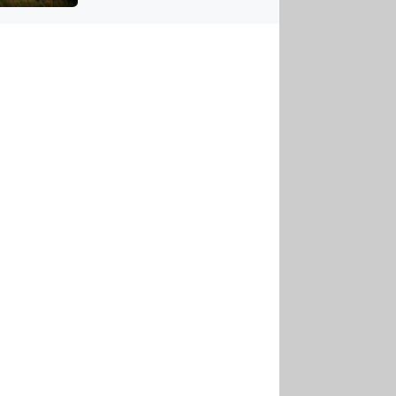
US
tornádem
RSUS
ZE A