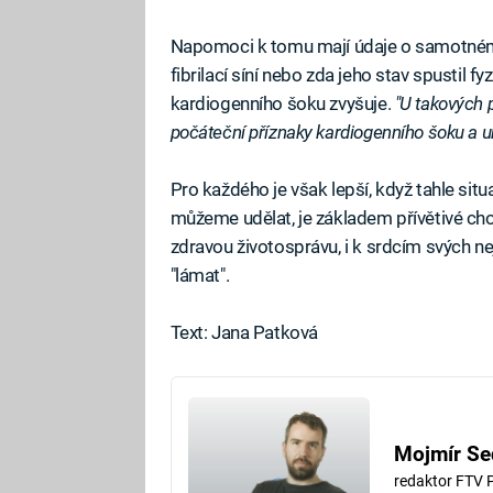
Napomoci k tomu mají údaje o samotném 
fibrilací síní nebo zda jeho stav spustil fy
kardiogenního šoku zvyšuje.
"U takových 
počáteční příznaky kardiogenního šoku a u
Pro každého je však lepší, když tahle sit
můžeme udělat, je základem přívětivé cho
zdravou životosprávu, i k srdcím svých n
"lámat".
Text: Jana Patková
Mojmír Se
redaktor FTV 