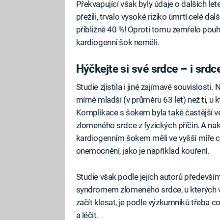
Překvapující však byly údaje o dalších let
přežili, trvalo vysoké riziko úmrtí celé dal
přibližně 40 %! Oproti tomu zemřelo pou
kardiogenní šok neměli.
Hýčkejte si své srdce – i srd
Studie zjistila i jiné zajímavé souvislost
mírně mladší (v průměru 63 let) než ti, u
Komplikace s šokem byla také častější 
zlomeného srdce z fyzických příčin. A nako
kardiogenním šokem měli ve vyšší míře cu
onemocnění, jako je například kouření.
Studie však podle jejích autorů předevší
syndromem zlomeného srdce, u kterých vz
začít klesat, je podle výzkumníků třeba co
a léčit.