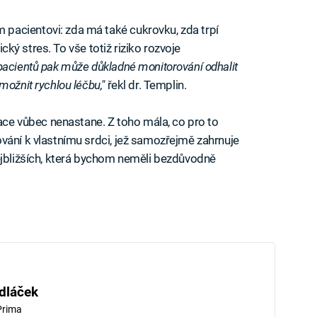
pacientovi: zda má také cukrovku, zda trpí
zický stres. To vše totiž riziko rozvoje
pacientů pak může důkladné monitorování odhalit
možnit rychlou léčbu,"
řekl dr. Templin.
uace vůbec nenastane. Z toho mála, co pro to
vání k vlastnímu srdci, jež samozřejmě zahrnuje
ejbližších, která bychom neměli bezdůvodně
dláček
Prima