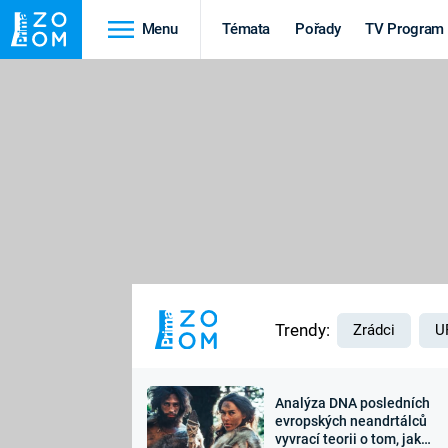
Menu
Témata
Pořady
TV Program
Cestování
Historie
HRADY A ZÁMKY
VIKINGOVÉ
HEDVÁBNÁ STEZKA
EPIDEMIE A
PANDEMIE
PŘÍRODA
STAROVĚKÝ EGYPT
Trendy:
Zrádci
U
Analýza DNA posledních
Druhá
Výročí
evropských neandrtálců
vyvrací teorii o tom, jak
světová válka