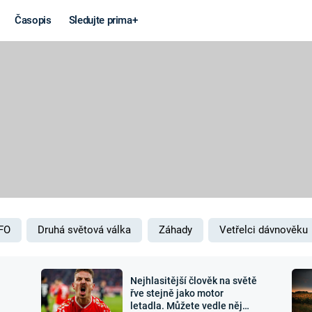
Časopis
Sledujte prima+
Věda a
Války
technika
STUDENÁ V
KORONAVIRUS
VÁLKA VE
VIETNAMU
VESMÍR
VÁLEČNÉ FI
MARS
SERIÁLY
FO
Druhá světová válka
Záhady
Vetřelci dávnověku
Nejhlasitější člověk na světě
Záhady a
Zajímav
řve stejně jako motor
letadla. Můžete vedle něj
konspirace