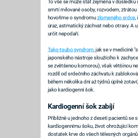
To vše se může stát zejména v důsledku
smrtí milované osoby, rozvodem, ztrátou 
hovoříme o syndromu
zlomeného srdce
,
úraz, astmatický záchvat nebo otravy. A u
určit nepodaří.
Tako-tsubo syndrom
, jak se v medicíně
japonského nástroje sloužícího k zachyce
se zvětšenou komorou), však většinou nem
rozdíl od srdečního záchvatu k zabloková
během několika dní až týdnů úplně zotav
jako kardiogenní šok.
Kardiogenní šok zabíjí
Přibližně u jednoho z deseti pacientů s
kardiogennímu šoku, život ohrožující kom
dostatek krve do všech tělesných orgánů. 