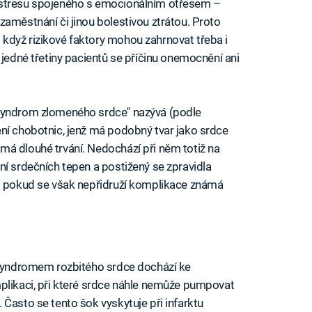
 stresu spojeného s emocionálním otřesem –
zaměstnání či jinou bolestivou ztrátou. Proto
 i když rizikové faktory mohou zahrnovat třeba i
 jedné třetiny pacientů se příčinu onemocnění ani
 "syndrom zlomeného srdce" nazývá (podle
ní chobotnic, jenž má podobný tvar jako srdce
á dlouhé trvání. Nedochází při něm totiž na
ní srdečních tepen a postižený se zpravidla
í; pokud se však nepřidruží komplikace známá
e syndromem rozbitého srdce dochází ke
plikaci, při které srdce náhle nemůže pumpovat
Často se tento šok vyskytuje při infarktu