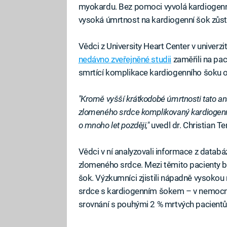
myokardu. Bez pomoci vyvolá kardiogenní
vysoká úmrtnost na kardiogenní šok zůstá
Vědci z University Heart Center v univer
nedávno zveřejněné studii
zaměřili na pac
smrtící komplikace kardiogenního šoku ob
"Kromě vyšší krátkodobé úmrtnosti tato ana
zlomeného srdce komplikovaný kardiogenní
o mnoho let později,"
uvedl dr. Christian Te
Vědci v ní analyzovali informace z data
zlomeného srdce. Mezi těmito pacienty byl
šok. Výzkumníci zjistili nápadně vysoko
srdce s kardiogenním šokem – v nemocnici
srovnání s pouhými 2 % mrtvých pacientů