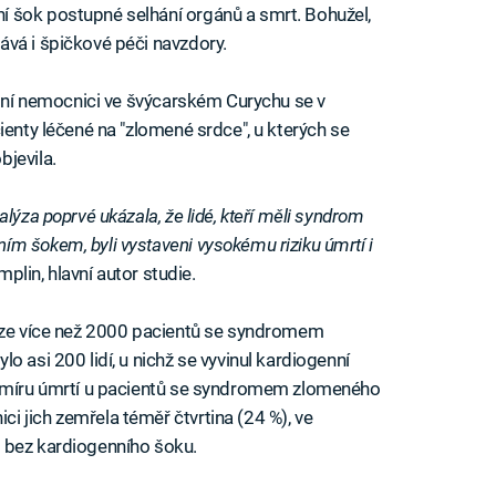
 šok postupné selhání orgánů a smrt. Bohužel,
vá i špičkové péči navzdory.
zitní nemocnici ve švýcarském Curychu se v
ienty léčené na "zlomené srdce", u kterých se
jevila.
lýza poprvé ukázala, že lidé, kteří měli syndrom
m šokem, byli vystaveni vysokému riziku úmrtí i
mplin, hlavní autor studie.
báze více než 2000 pacientů se syndromem
o asi 200 lidí, u nichž se vyvinul kardiogenní
u míru úmrtí u pacientů se syndromem zlomeného
 jich zemřela téměř čtvrtina (24 %), ve
 bez kardiogenního šoku.