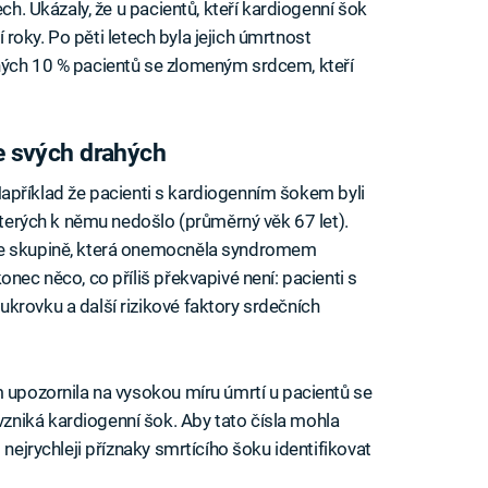
ech. Ukázaly, že u pacientů, kteří kardiogenní šok
ší roky. Po pěti letech byla jejich úmrtnost
hých 10 % pacientů se zlomeným srdcem, kteří
ce svých drahých
i. Například že pacienti s kardiogenním šokem byli
 kterých k němu nedošlo (průměrný věk 67 let).
ve skupině, která onemocněla syndromem
nec něco, co příliš překvapivé není: pacienti s
krovku a další rizikové faktory srdečních
m upozornila na vysokou míru úmrtí u pacientů se
niká kardiogenní šok. Aby tato čísla mohla
 nejrychleji příznaky smrtícího šoku identifikovat