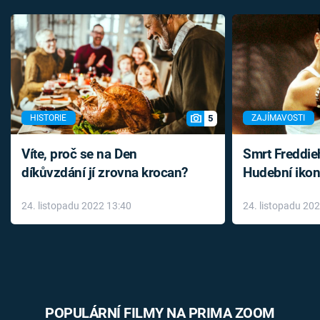
5
HISTORIE
ZAJÍMAVOSTI
Víte, proč se na Den
Smrt Freddie
díkůvzdání jí zrovna krocan?
Hudební ikon
až do konce 
24. listopadu 2022 13:40
24. listopadu 20
léky
POPULÁRNÍ FILMY NA PRIMA ZOOM