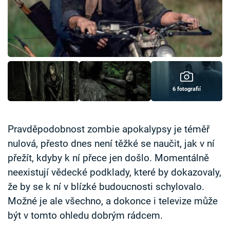
Časopis
Sledujte prima+
Přihlášení
6 fotografií
Sledujte nás
Pravděpodobnost zombie apokalypsy je téměř
nulová, přesto dnes není těžké se naučit, jak v ní
přežít, kdyby k ní přece jen došlo. Momentálně
neexistují vědecké podklady, které by dokazovaly,
že by se k ní v blízké budoucnosti schylovalo.
Možné je ale všechno, a dokonce i televize může
být v tomto ohledu dobrým rádcem.