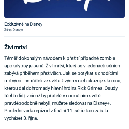
Exkluzivně na Disney
Zdroj: Disney+
Živí mrtví
Téměř dokonalým návodem k přežití případné zombie
apokalypsy je seriál Živí mrtví, který se v jedenácti sériích
zabývá příběhem přeživších. Jak se potýkat s chodícími
mrtvými i nepřáteli ze světa živých v nich ukazuje skupina,
kterou dal dohromady hlavní hrdina Rick Grimes. Osudy
těchto lidí, z nichž by přátelé v normálním světě
pravděpodobně nebyli, můžete sledovat na Disney+.
Poslední várka epizod z finální 11. série tam začala
vycházet 3. října.