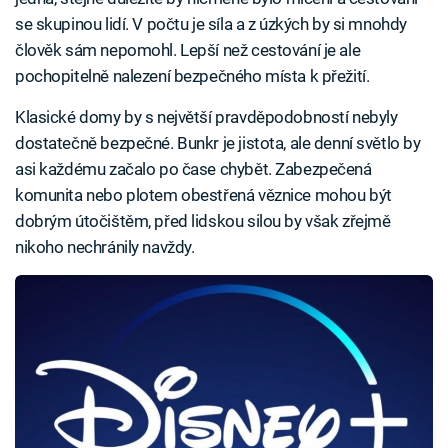
se skupinou lidí. V počtu je síla a z úzkých by si mnohdy
člověk sám nepomohl. Lepší než cestování je ale
pochopitelně nalezení bezpečného místa k přežití.
Klasické domy by s největší pravděpodobností nebyly
dostatečně bezpečné. Bunkr je jistota, ale denní světlo by
asi každému začalo po čase chybět. Zabezpečená
komunita nebo plotem obestřená věznice mohou být
dobrým útočištěm, před lidskou silou by však zřejmě
nikoho nechránily navždy.