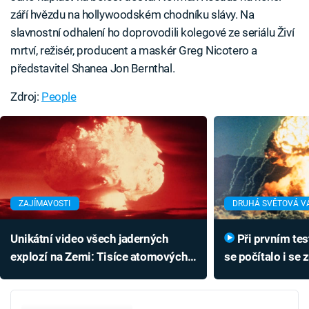
září hvězdu na hollywoodském chodníku slávy. Na
slavnostní odhalení ho doprovodili kolegové ze seriálu Živí
mrtví, režisér, producent a maskér Greg Nicotero a
představitel Shanea Jon Bernthal.
Zdroj:
People
ZAJÍMAVOSTI
DRUHÁ SVĚTOVÁ V
Unikátní video všech jaderných
Při prvním testu atomové bomby
explozí na Zemi: Tisíce atomových
se počítalo i se 
bomb už zabily miliony lidí
Podívejte se na