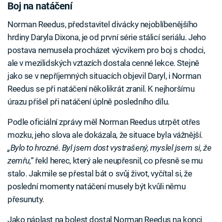
Boj na natáčení
Norman Reedus, představitel divácky nejoblíbenějšího
hrdiny Daryla Dixona, je od první série stálicí seriálu. Jeho
postava nemusela procházet výcvikem pro boj s chodci,
ale v mezilidských vztazích dostala cenné lekce. Stejně
jako se v nepříjemných situacích objevil Daryl, i Norman
Reedus se při natáčení několikrát zranil. K nejhoršímu
úrazu přišel při natáčení úplně posledního dílu.
Podle oficiální zprávy měl Norman Reedus utrpět otřes
mozku, jeho slova ale dokázala, že situace byla vážnější.
„Bylo to hrozné. Byl jsem dost vystrašený, myslel jsem si, že
zemřu,“
řekl herec, který ale neupřesnil, co přesně se mu
stalo. Jakmile se přestal bát o svůj život, vyčítal si, že
poslední momenty natáčení musely být kvůli němu
přesunuty.
Jako náplast na bolest dostal Norman Reedus na konci