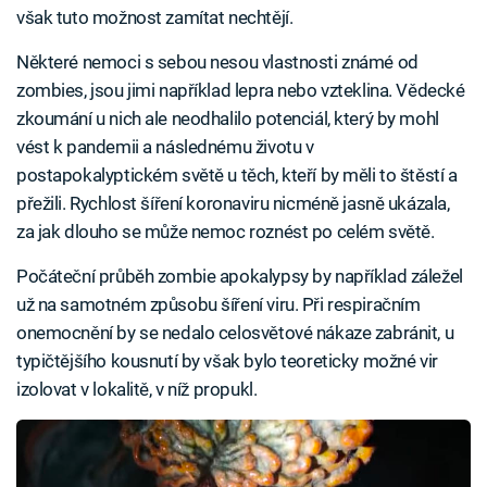
však tuto možnost zamítat nechtějí.
Některé nemoci s sebou nesou vlastnosti známé od
zombies, jsou jimi například lepra nebo vzteklina. Vědecké
zkoumání u nich ale neodhalilo potenciál, který by mohl
vést k pandemii a následnému životu v
postapokalyptickém světě u těch, kteří by měli to štěstí a
přežili. Rychlost šíření koronaviru nicméně jasně ukázala,
za jak dlouho se může nemoc roznést po celém světě.
Počáteční průběh zombie apokalypsy by například záležel
už na samotném způsobu šíření viru. Při respiračním
onemocnění by se nedalo celosvětové nákaze zabránit, u
typičtějšího kousnutí by však bylo teoreticky možné vir
izolovat v lokalitě, v níž propukl.