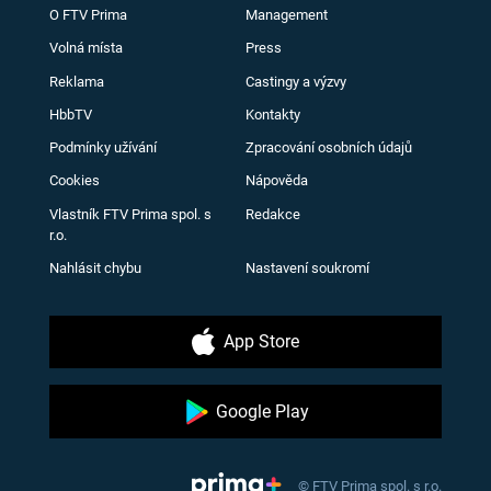
O FTV Prima
Management
Volná místa
Press
Reklama
Castingy a výzvy
HbbTV
Kontakty
Podmínky užívání
Zpracování osobních údajů
Cookies
Nápověda
Vlastník FTV Prima spol. s
Redakce
r.o.
Nahlásit chybu
Nastavení soukromí
App Store
Google Play
© FTV Prima spol. s r.o.