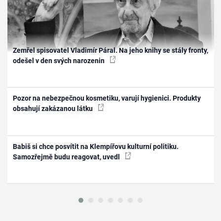
Zemřel spisovatel Vladimír Páral. Na jeho knihy se stály fronty,
odešel v den svých narozenin
Pozor na nebezpečnou kosmetiku, varují hygienici. Produkty
obsahují zakázanou látku
Babiš si chce posvítit na Klempířovu kulturní politiku.
Samozřejmě budu reagovat, uvedl