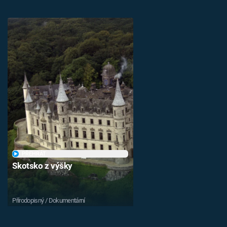
PŘEHRÁT
Skotsko z výšky
Přírodopisný / Dokumentární