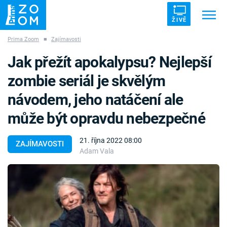
ŽIVĚ
Prima Zoom
■
Zajímavosti
Trendy:
ZRÁDCI
UFO
DRUHÁ SVĚTOVÁ VÁLKA
Jak přežít apokalypsu? Nejlepší
ZÁHADY
VETŘELCI DÁVNOVĚKU
zombie seriál je skvělým
návodem, jeho natáčení ale
může být opravdu nebezpečné
Témata
21. října 2022 08:00
ZAJÍMAVOSTI
Adam Vala
Témata
Pořady
TV Program