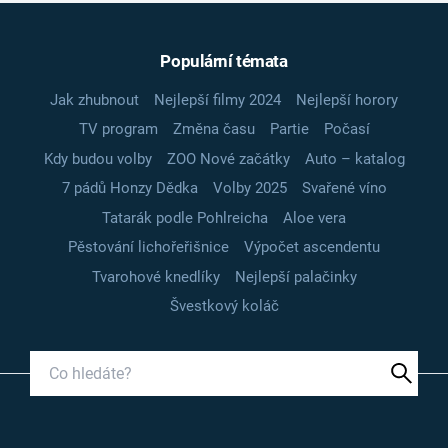
Populární témata
Jak zhubnout
Nejlepší filmy 2024
Nejlepší horory
TV program
Změna času
Partie
Počasí
Kdy budou volby
ZOO Nové začátky
Auto – katalog
7 pádů Honzy Dědka
Volby 2025
Svařené víno
Tatarák podle Pohlreicha
Aloe vera
Pěstování lichořeřišnice
Výpočet ascendentu
Tvarohové knedlíky
Nejlepší palačinky
Švestkový koláč