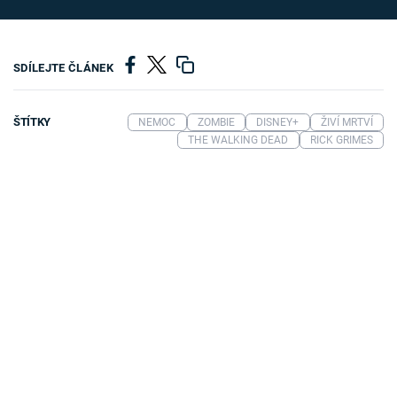
SDÍLEJTE ČLÁNEK
ŠTÍTKY
NEMOC
ZOMBIE
DISNEY+
ŽIVÍ MRTVÍ
THE WALKING DEAD
RICK GRIMES