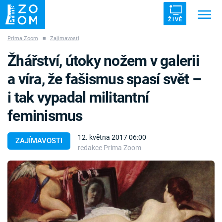
ŽIVĚ
Prima Zoom
■
Zajímavosti
Trendy:
ZRÁDCI
UFO
DRUHÁ SVĚTOVÁ VÁLKA
Žhářství, útoky nožem v galerii
ZÁHADY
VETŘELCI DÁVNOVĚKU
a víra, že fašismus spasí svět –
i tak vypadal militantní
feminismus
Témata
12. května 2017 06:00
ZAJÍMAVOSTI
redakce Prima Zoom
Témata
Pořady
TV Program