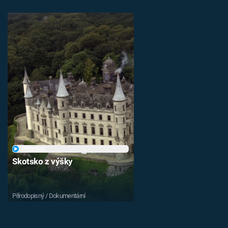
PŘEHRÁT
Skotsko z výšky
Přírodopisný / Dokumentární