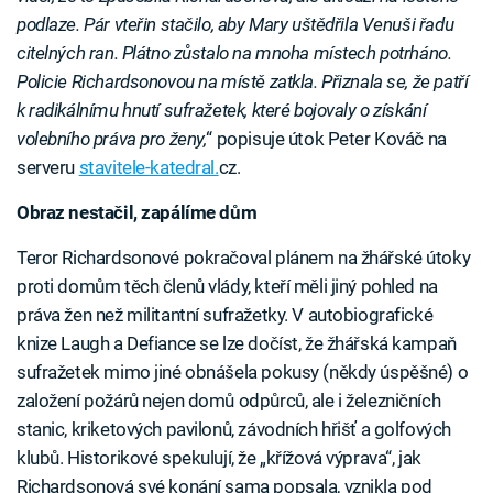
podlaze. Pár vteřin stačilo, aby Mary uštědřila Venuši řadu
citelných ran. Plátno zůstalo na mnoha místech potrháno.
Policie Richardsonovou na místě zatkla. Přiznala se, že patří
k radikálnímu hnutí sufražetek, které bojovaly o získání
volebního práva pro ženy,
“ popisuje útok Peter Kováč na
serveru
stavitele-katedral.
cz.
Obraz nestačil, zapálíme dům
Teror Richardsonové pokračoval plánem na žhářské útoky
proti domům těch členů vlády, kteří měli jiný pohled na
práva žen než militantní sufražetky. V autobiografické
knize Laugh a Defiance se lze dočíst, že žhářská kampaň
sufražetek mimo jiné obnášela pokusy (někdy úspěšné) o
založení požárů nejen domů odpůrců, ale i železničních
stanic, kriketových pavilonů, závodních hřišť a golfových
klubů. Historikové spekulují, že „křížová výprava“, jak
Richardsonová své konání sama popsala, vznikla pod