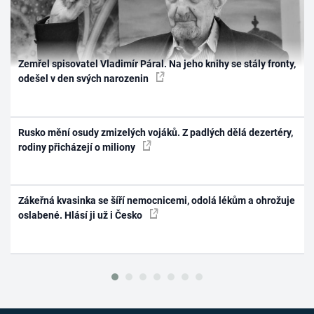
Zemřel spisovatel Vladimír Páral. Na jeho knihy se stály fronty,
odešel v den svých narozenin
Rusko mění osudy zmizelých vojáků. Z padlých dělá dezertéry,
rodiny přicházejí o miliony
Zákeřná kvasinka se šíří nemocnicemi, odolá lékům a ohrožuje
oslabené. Hlásí ji už i Česko