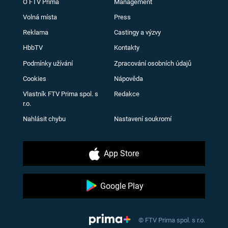
O FTV Prima
Management
Volná místa
Press
Reklama
Castingy a výzvy
HbbTV
Kontakty
Podmínky užívání
Zpracování osobních údajů
Cookies
Nápověda
Vlastník FTV Prima spol. s
Redakce
r.o.
Nahlásit chybu
Nastavení soukromí
App Store
Google Play
© FTV Prima spol. s r.o.