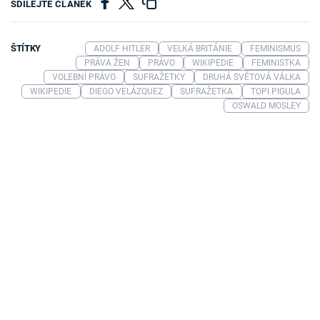
SDÍLEJTE ČLÁNEK
ŠTÍTKY
ADOLF HITLER
VELKÁ BRITÁNIE
FEMINISMUS
PRÁVA ŽEN
PRÁVO
WIKIPEDIE
FEMINISTKA
VOLEBNÍ PRÁVO
SUFRAŽETKY
DRUHÁ SVĚTOVÁ VÁLKA
WIKIPEDIE
DIEGO VELÁZQUEZ
SUFRAŽETKA
TOPI PIGULA
OSWALD MOSLEY