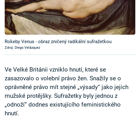
Časopis
Sledujte prima+
Přihlášení
Rokeby Venus - obraz zničený radikální sufražetkou
Zdroj: Diego Velázquez
Sledujte nás
Ve Velké Británii vzniklo hnutí, které se
zasazovalo o volební právo žen. Snažily se o
oprávněné právo mít stejné „výsady“ jako jejich
mužské protějšky. Sufražetky byly jednou z
„odnoží“ dodnes existujícího feministického
hnutí.