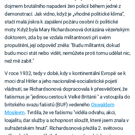
dojmem brutálního napadení žen policií během jedné z
demonstrací. Jak vidno, když je „vhodné politické klima“,
stačí malá jiskra k zapálení požáru osobní či politické
msty. Když byla Mary Richardsonová dotázána vězeňským
doktorem, zda by se vzdala militantnosti při svém
propuštění, její odpověď zněla: "Budu militantní, dokud
budu moci stát nebo vidět, nemůžete proti tomu udělat nic,
než mě zabít."
V roce 1932, tedy v době, kdy v kontinentální Evropě se k
moci dral Hitler a jeho nacionálně-socialistické pojetí
vládnutí, se Richardsonová dopracovala k přesvědčení, že
fašismus je "jedinou cestou k Velké Británii " a vstoupila do
britského svazu fašistů (BUF) vedeného
Oswaldem
Mosleym
. Tvrdila, že ve fašismu "viděla odvahu, akci,
loajalitu, dar služby a schopnost sloužit, které jsem znala v
sufražetském hnutí". Richardsonová přežila 2. světovou