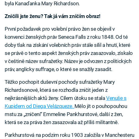
byla Kanaďanka Mary Richardson.
Zničili jste ženu? Tak já vám zničím obraz!
První požadavek pro volební právo žen se objevil v
konvenci ženských práv Seneca Falls z roku 1848. Od té
doby tlak na získání volebních práv stále sílil a hnutí, které
se právě o tento aspekt ženských práv zasazovalo, získalo
v češtině název sufražetky. Název je odvozen z politických
práv, anglicky suffrage, o které se snažily zasadit.
Těžko pochopit duševní pochody sufražetky Mary
Richardsonové, která se rozhodla zničit jeden z
nejkrásnějších aktů ženy. Cílem útoku se stala
Venuše s
Kupidem od Diega Velázqueze.
Mělo jít o pouhopouhou
mstu za „zničení“ Emmeline Pankhurstové, další z žen,
která se za práva žen zasazovala až příliš militantně.
Parkhurstová na podzim roku 1903 založila v Manchesteru