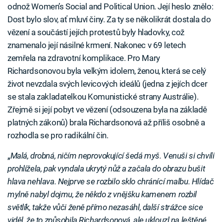
odnož Women’s Social and Political Union. Její heslo znělo:
Dost bylo slov, ať mluví činy. Za ty se několikrát dostala do
vězení a součástí jejích protestů byly hladovky, což
znamenalo její násilné krmení. Nakonec v 69 letech
zemřela na zdravotní komplikace. Pro Mary
Richardsonovou byla velkým idolem, ženou, která se celý
život nevzdala svých levicových ideálů (jedna z jejích dcer
se stala zakladatelkou Komunistické strany Austrálie).
Zřejmě si její pobyt ve vězení (odsouzena byla na základě
platných zákonů) brala Richardsonová až příliš osobně a
rozhodla se pro radikální čin.
„
Malá, drobná, ničím neprovokující šedá myš. Venuši si chvíli
prohlížela, pak vyndala ukrytý nůž a začala do obrazu bušit
hlava nehlava. Nejprve se rozbilo sklo chránící malbu. Hlídač
mylně nabyl dojmu, že někdo z vnějšku kamenem rozbil
světlík, takže vůči ženě přímo nezasáhl, další strážce sice
viděl, že to způsobila Richardsonová, ale uklouzl na leštěné