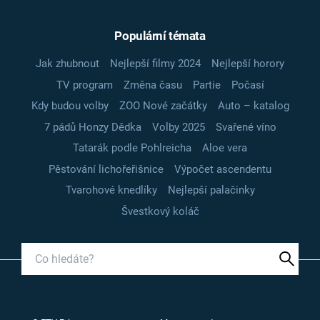
Populární témata
Jak zhubnout
Nejlepší filmy 2024
Nejlepší horory
TV program
Změna času
Partie
Počasí
Kdy budou volby
ZOO Nové začátky
Auto – katalog
7 pádů Honzy Dědka
Volby 2025
Svařené víno
Tatarák podle Pohlreicha
Aloe vera
Pěstování lichořeřišnice
Výpočet ascendentu
Tvarohové knedlíky
Nejlepší palačinky
Švestkový koláč