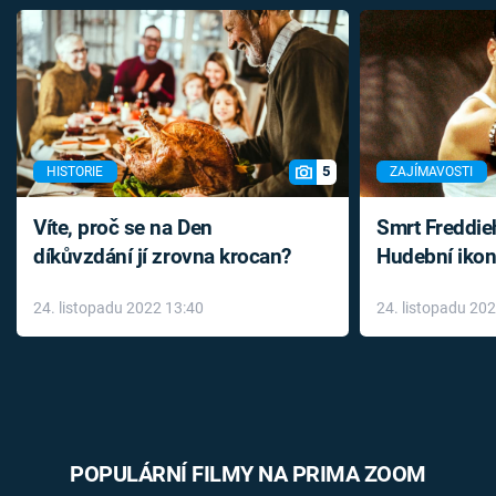
5
HISTORIE
ZAJÍMAVOSTI
Víte, proč se na Den
Smrt Freddie
díkůvzdání jí zrovna krocan?
Hudební ikon
až do konce 
24. listopadu 2022 13:40
24. listopadu 20
léky
POPULÁRNÍ FILMY NA PRIMA ZOOM