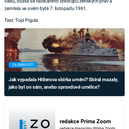
válku, dožila se radikálního vzestupu ženských práv a
zemřela ve svém bytě 7. listopadu 1961.
Text: Topi Pigula
ZAJÍMAVOSTI
Jak vypadala Hitlerova sbírka umění? Sbíral mazaly,
jako byl on sám, anebo opravdové umělce?
redakce Prima Zoom
redakce magazínu Prima Zoom