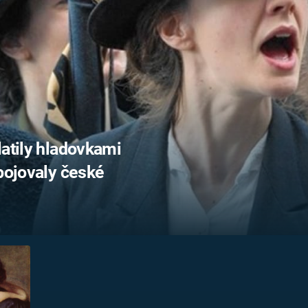
FILMY VERS
REALITA
UFO A
MIMOZEMŠŤANÉ
HORORY VE
REALITA
UTAJENÉ PŘÍBĚHY
ČESKÝCH DĚJIN
OPTICKÉ ILU
KLAMY
ALTERNATIVNÍ
HISTORIE
latily hladovkami
 bojovaly české