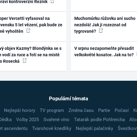
práví kontroverzní Řezník
per Vercetti vyfasoval na
Muchomůrku růžovku ani sucho
vensku 5 let vězení, pak bude ze
nezdolá! Jak ji rozeznat od
mě vyhoštěn
tygrované?
vý objev Kazmy? Blondýnka se s
V srpnu nezapomeňte přesadit
 vodí za ruce a fotí se na místě
velkokvěté kosatce. Jak na to?
ko Rosecká
Populární témata
Nejlepší horory
TV program
Změna času
Partie
Počasí
K
Dědka
Volby 2025
Svařené víno
Tatarák podle Pohlreicha
Alo
t ascendentu
Tvarohové knedlíky
Nejlepší palačinky
Švestkov