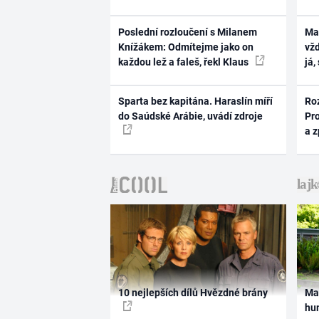
Poslední rozloučení s Milanem
Ma
Knížákem: Odmítejme jako on
vž
každou lež a faleš, řekl Klaus
já,
Sparta bez kapitána. Haraslín míří
Ro
do Saúdské Arábie, uvádí zdroje
Pr
a 
10 nejlepších dílů Hvězdné brány
Ma
hum