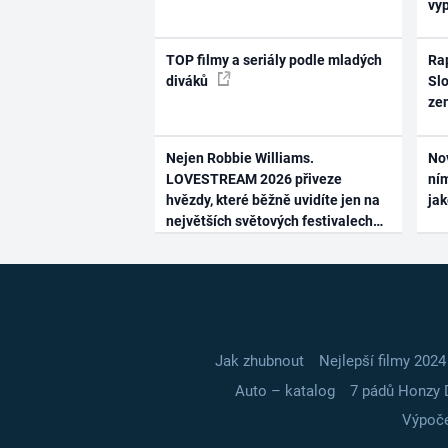
vy
TOP filmy a seriály podle mladých
Rap
diváků
Slo
ze
Nejen Robbie Williams.
No
LOVESTREAM 2026 přiveze
ním
hvězdy, které běžně uvidíte jen na
ja
největších světových festivalech
Jak zhubnout
Nejlepší filmy 2024
Auto – katalog
7 pádů Honzy 
Výpoče