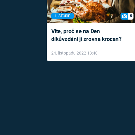
5
HISTORIE
Víte, proč se na Den
díkůvzdání jí zrovna krocan?
24. listopadu 2022 13:40