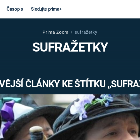
Časopis
Sledujte prima+
Prima Zoom
sufražetky
Věda a
Války
SUFRAŽETKY
technika
STUDENÁ V
KORONAVIRUS
VÁLKA VE
VIETNAMU
VESMÍR
ĚJŠÍ ČLÁNKY KE ŠTÍTKU „SUFRA
VÁLEČNÉ FI
MARS
SERIÁLY
Záhady a
Zajímav
konspirace