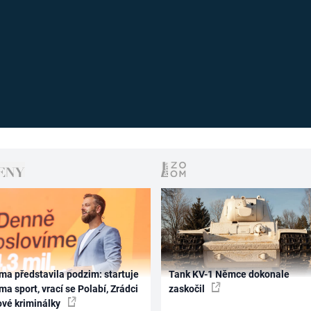
ma představila podzim: startuje
Tank KV-1 Němce dokonale
ma sport, vrací se Polabí, Zrádci
zaskočil
ové kriminálky