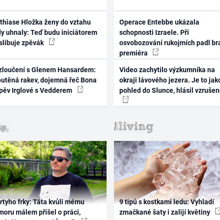
thiase Hložka ženy do vztahu
Operace Entebbe ukázala
dy uhnaly: Teď budu iniciátorem
schopnosti Izraele. Při
 slibuje zpěvák
osvobozování rukojmích padl br
premiéra
zloučení s Glenem Hansardem:
Video zachytilo výzkumníka na
outěná rakev, dojemná řeč Bona
okraji lávového jezera. Je to jak
zpěv Irglové s Vedderem
pohled do Slunce, hlásil vzruše
rtyho frky: Táta kvůli mému
9 tipů s kostkami ledu: Vyhladí
oru málem přišel o práci,
zmačkané šaty i zalijí květiny