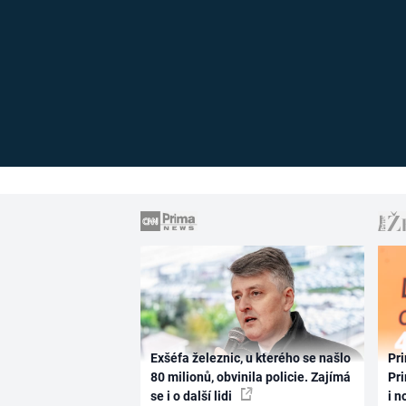
Exšéfa železnic, u kterého se našlo
Pri
80 milionů, obvinila policie. Zajímá
Pri
se i o další lidi
i n