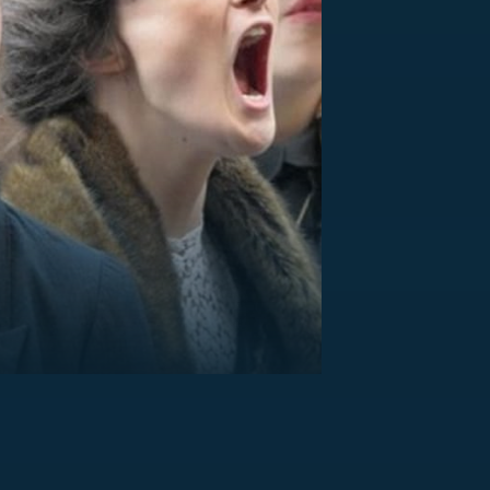
US
RSUS
ZE A