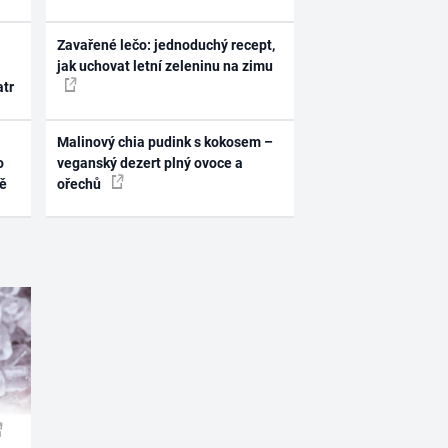
Zavařené lečo: jednoduchý recept,
jak uchovat letní zeleninu na zimu
atr
Malinový chia pudink s kokosem –
o
veganský dezert plný ovoce a
ně
ořechů