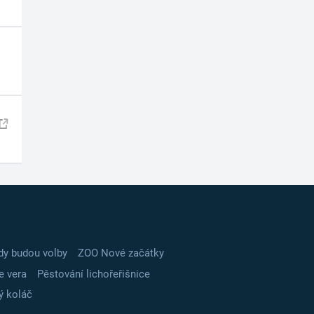
dy budou volby
ZOO Nové začátky
e vera
Pěstování lichořeřišnice
ý koláč