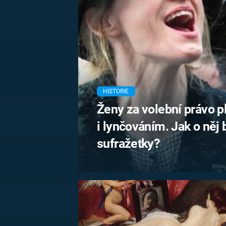
MARIE TEREZIE
ADOLF HITLER
NAPOLEON
BONAPARTE
ATENTÁT NA
REINHARDA
BRITSKÁ
HEYDRICHA
KRÁLOVSKÁ
RODINA
PRVNÍ SVĚTOVÁ
VÁLKA
HISTORIE
Ženy za volební právo p
i lynčováním. Jak o něj
sufražetky?