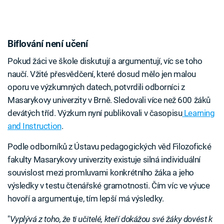
Biflování není učení
Pokud žáci ve škole diskutují a argumentují, víc se toho
naučí. Vžité přesvědčení, které dosud mělo jen malou
oporu ve výzkumných datech, potvrdili odborníci z
Masarykovy univerzity v Brně. Sledovali více než 600 žáků
devátých tříd. Výzkum nyní publikovali v časopisu
Learning
and Instruction
.
Podle odborníků z Ústavu pedagogických věd Filozofické
fakulty Masarykovy univerzity existuje silná individuální
souvislost mezi promluvami konkrétního žáka a jeho
výsledky v testu čtenářské gramotnosti. Čím víc ve výuce
hovoří a argumentuje, tím lepší má výsledky.
"
Vyplývá z toho, že ti učitelé, kteří dokážou své žáky dovést k