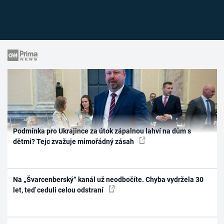
Podmínka pro Ukrajince za útok zápalnou lahví na dům s
dětmi? Tejc zvažuje mimořádný zásah
Na „Švarcenberský“ kanál už neodbočíte. Chyba vydržela 30
let, teď ceduli celou odstraní