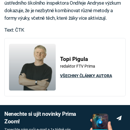
ústředního školního inspektora Ondřeje Andryse výzkum
dokazuje, že je nezbytné kombinovat různé metody a
formy výuky, včetně těch, které žáky více aktivizují.
Text: ČTK
Topi Pigula
redaktor FTV Prima
VŠECHNY ČLÁNKY AUTORA
Nenechte si ujít novinky Prima
Zoom!
Zanechte nám svůj e-mail a 1x týdně vás