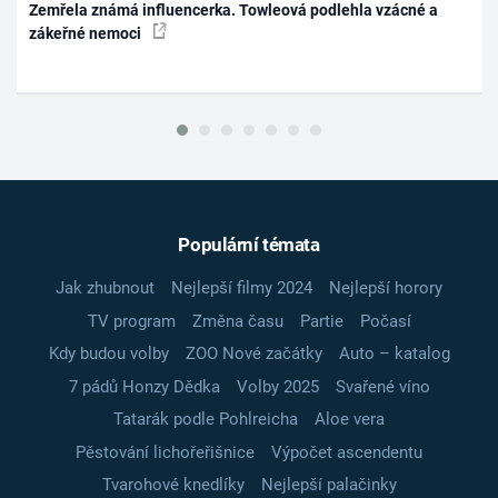
Zemřela známá influencerka. Towleová podlehla vzácné a
zákeřné nemoci
Populární témata
Jak zhubnout
Nejlepší filmy 2024
Nejlepší horory
TV program
Změna času
Partie
Počasí
Kdy budou volby
ZOO Nové začátky
Auto – katalog
7 pádů Honzy Dědka
Volby 2025
Svařené víno
Tatarák podle Pohlreicha
Aloe vera
Pěstování lichořeřišnice
Výpočet ascendentu
Tvarohové knedlíky
Nejlepší palačinky