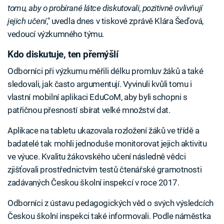
tomu, aby o probírané látce diskutovali, pozitivně ovlivňují
jejich učení
," uvedla dnes v tiskové zprávě Klára Šeďová,
vedoucí výzkumného týmu.
Kdo diskutuje, ten přemýšlí
Odborníci při výzkumu měřili délku promluv žáků a také
sledovali, jak často argumentují. Vyvinuli kvůli tomu i
vlastní mobilní aplikaci EduCoM, aby byli schopni s
patřičnou přesností sbírat velké množství dat.
Aplikace na tabletu ukazovala rozložení žáků ve třídě a
badatelé tak mohli jednoduše monitorovat jejich aktivitu
ve výuce. Kvalitu žákovského učení následně vědci
zjišťovali prostřednictvím testů čtenářské gramotnosti
zadávaných Českou školní inspekcí v roce 2017.
Odborníci z ústavu pedagogických věd o svých výsledcích
Českou školní inspekci také informovali. Podle náměstka