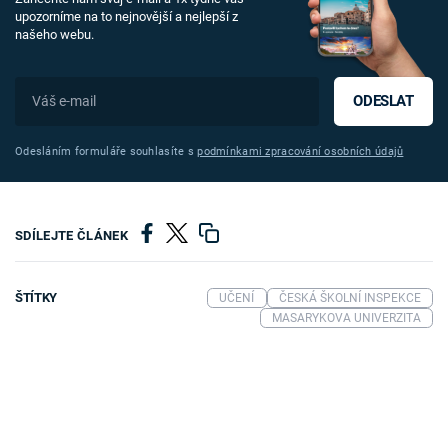
upozorníme na to nejnovější a nejlepší z
našeho webu.
ODESLAT
Odesláním formuláře souhlasíte s
podmínkami zpracování osobních údajů
SDÍLEJTE ČLÁNEK
ŠTÍTKY
UČENÍ
ČESKÁ ŠKOLNÍ INSPEKCE
MASARYKOVA UNIVERZITA