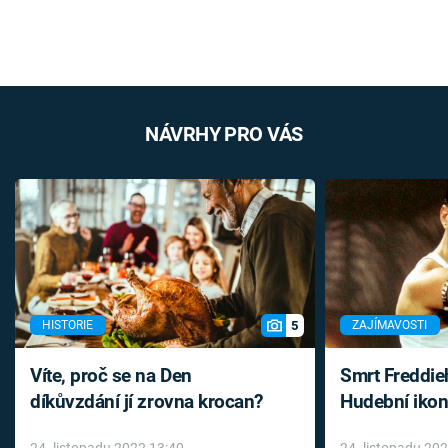
NÁVRHY PRO VÁS
5
HISTORIE
ZAJÍMAVOSTI
Víte, proč se na Den
Smrt Freddie
díkůvzdání jí zrovna krocan?
Hudební ikon
až do konce 