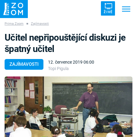
ŽIVĚ
Prima Zoom
■
Zajímavosti
Trendy:
ZRÁDCI
UFO
DRUHÁ SVĚTOVÁ VÁLKA
Učitel nepřipouštějící diskuzi je
ZÁHADY
VETŘELCI DÁVNOVĚKU
špatný učitel
12. července 2019 06:00
ZAJÍMAVOSTI
Topi Pigula
Témata
Témata
Pořady
TV Program