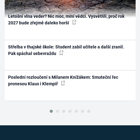
Letošní vlna veder? Nic moc, míní vědci. Vysvětlili, proč rok
2027 bude zřejmě daleko horší
Střelba v thajské škole: Student zabil učitele a další zranil.
Pak spáchal sebevraždu
Poslední rozloučení s Milanem Knížákem: Smuteční řec
pronesou Klaus i Klempíř