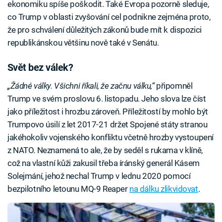
ekonomiku spíše poškodit. Také Evropa pozorně sleduje,
co Trump v oblasti zvyšování cel podnikne zejména proto,
že pro schválení důležitých zákonů bude mít k dispozici
republikánskou většinu nově také v Senátu.
Svět bez válek?
„Žádné války. Všichni říkali, že začnu válku,“
připomněl
Trump ve svém proslovu 6. listopadu. Jeho slova lze číst
jako příležitost i hrozbu zároveň. Příležitostí by mohlo být
Trumpovo úsilí z let 2017-21 držet Spojené státy stranou
jakéhokoliv vojenského konfliktu včetně hrozby vystoupení
z NATO. Neznamená to ale, že by seděl s rukama v klíně,
což na vlastní kůži zakusil třeba íránský generál Kásem
Solejmání, jehož nechal Trump v lednu 2020 pomocí
bezpilotního letounu MQ-9 Reaper
na dálku zlikvidovat
.