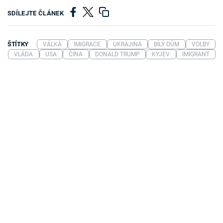
SDÍLEJTE ČLÁNEK
ŠTÍTKY
VÁLKA
IMIGRACE
UKRAJINA
BÍLÝ DŮM
VOLBY
VLÁDA
USA
ČÍNA
DONALD TRUMP
KYJEV
IMIGRANT