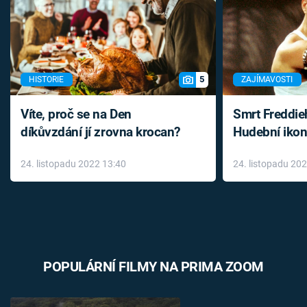
5
HISTORIE
ZAJÍMAVOSTI
Víte, proč se na Den
Smrt Freddie
díkůvzdání jí zrovna krocan?
Hudební ikon
až do konce 
24. listopadu 2022 13:40
24. listopadu 20
léky
POPULÁRNÍ FILMY NA PRIMA ZOOM