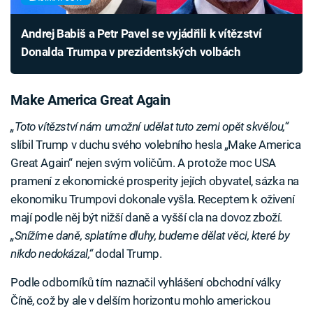
Andrej Babiš a Petr Pavel se vyjádřili k vítězství
Donalda Trumpa v prezidentských volbách
Make America Great Again
„Toto vítězství nám umožní udělat tuto zemi opět skvělou,“
slíbil Trump v duchu svého volebního hesla „Make America
Great Again“ nejen svým voličům. A protože moc USA
pramení z ekonomické prosperity jejích obyvatel, sázka na
ekonomiku Trumpovi dokonale vyšla. Receptem k oživení
mají podle něj být nižší daně a vyšší cla na dovoz zboží.
„Snížíme daně, splatíme dluhy, budeme dělat věci, které by
nikdo nedokázal,“
dodal Trump.
Podle odborníků tím naznačil vyhlášení obchodní války
Číně, což by ale v delším horizontu mohlo americkou