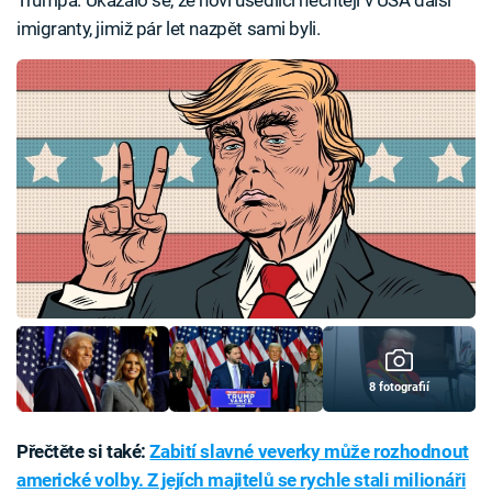
Trumpa. Ukázalo se, že noví usedlíci nechtějí v USA další
imigranty, jimiž pár let nazpět sami byli.
8 fotografií
Přečtěte si také:
Zabití slavné veverky může rozhodnout
americké volby. Z jejích majitelů se rychle stali milionáři