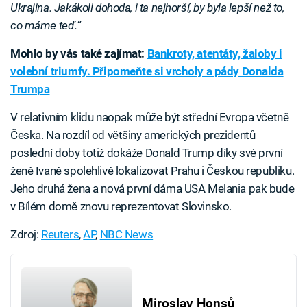
Ukrajina. Jakákoli dohoda, i ta nejhorší, by byla lepší než to,
co máme teď.“
Mohlo by vás také zajímat:
Bankroty, atentáty, žaloby i
volební triumfy. Připomeňte si vrcholy a pády Donalda
Trumpa
V relativním klidu naopak může být střední Evropa včetně
Česka. Na rozdíl od většiny amerických prezidentů
poslední doby totiž dokáže Donald Trump díky své první
ženě Ivaně spolehlivě lokalizovat Prahu i Českou republiku.
Jeho druhá žena a nová první dáma USA Melania pak bude
v Bílém domě znovu reprezentovat Slovinsko.
Zdroj:
Reuters
,
AP
,
NBC News
Miroslav Honsů