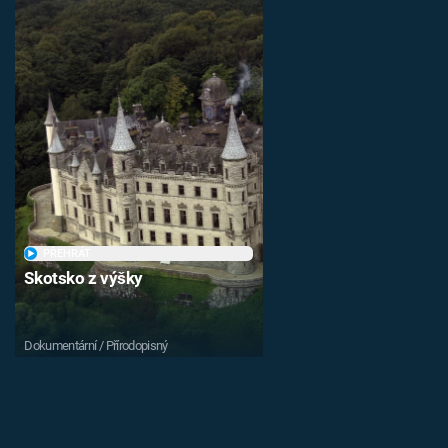
PŘEHRÁT
Skotsko z výšky
Dokumentární / Přírodopisný