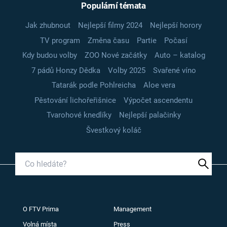
Populární témata
Jak zhubnout
Nejlepší filmy 2024
Nejlepší horory
TV program
Změna času
Partie
Počasí
Kdy budou volby
ZOO Nové začátky
Auto – katalog
7 pádů Honzy Dědka
Volby 2025
Svařené víno
Tatarák podle Pohlreicha
Aloe vera
Pěstování lichořeřišnice
Výpočet ascendentu
Tvarohové knedlíky
Nejlepší palačinky
Švestkový koláč
O FTV Prima
Management
Volná místa
Press