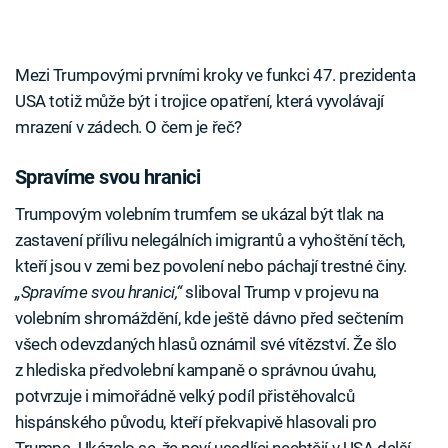
Mezi Trumpovými prvními kroky ve funkci 47. prezidenta
USA totiž může být i trojice opatření, která vyvolávají
mrazení v zádech. O čem je řeč?
Spravíme svou hranici
Trumpovým volebním trumfem se ukázal být tlak na
zastavení přílivu nelegálních imigrantů a vyhoštění těch,
kteří jsou v zemi bez povolení nebo páchají trestné činy.
„Spravíme svou hranici,“
sliboval Trump v projevu na
volebním shromáždění, kde ještě dávno před sečtením
všech odevzdaných hlasů oznámil své vítězství. Že šlo
z hlediska předvolební kampaně o správnou úvahu,
potvrzuje i mimořádně velký podíl přistěhovalců
hispánského původu, kteří překvapivě hlasovali pro