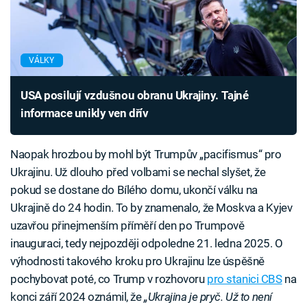
VÁLKY
USA posilují vzdušnou obranu Ukrajiny. Tajné
informace unikly ven dřív
Naopak hrozbou by mohl být Trumpův „pacifismus“ pro
Ukrajinu. Už dlouho před volbami se nechal slyšet, že
pokud se dostane do Bílého domu, ukončí válku na
Ukrajině do 24 hodin. To by znamenalo, že Moskva a Kyjev
uzavřou přinejmenším příměří den po Trumpově
inauguraci, tedy nejpozději odpoledne 21. ledna 2025. O
výhodnosti takového kroku pro Ukrajinu lze úspěšně
pochybovat poté, co Trump v rozhovoru
pro stanici CBS
na
konci září 2024 oznámil, že
„Ukrajina je pryč. Už to není