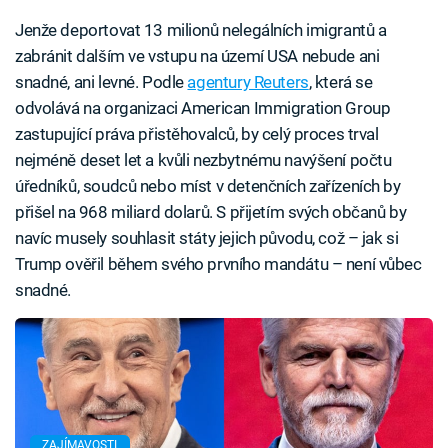
Jenže deportovat 13 milionů nelegálních imigrantů a
zabránit dalším ve vstupu na území USA nebude ani
snadné, ani levné. Podle
agentury Reuters
, která se
odvolává na organizaci American Immigration Group
zastupující práva přistěhovalců, by celý proces trval
nejméně deset let a kvůli nezbytnému navýšení počtu
úředníků, soudců nebo míst v detenčních zařízeních by
přišel na 968 miliard dolarů. S přijetím svých občanů by
navíc musely souhlasit státy jejich původu, což – jak si
Trump ověřil během svého prvního mandátu – není vůbec
snadné.
ZAJÍMAVOSTI