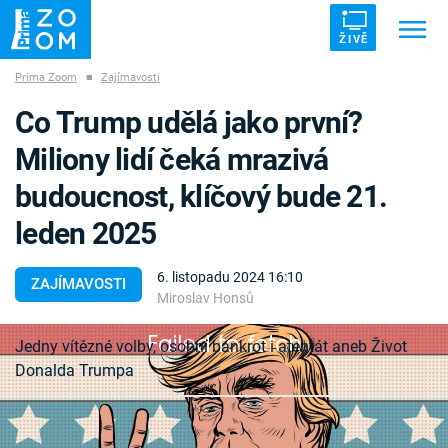
ŽIVĚ
Prima Zoom
■
Zajímavosti
Trendy:
ZRÁDCI
UFO
DRUHÁ SVĚTOVÁ VÁLKA
Co Trump udělá jako první?
ZÁHADY
VETŘELCI DÁVNOVĚKU
Miliony lidí čeká mrazivá
budoucnost, klíčový bude 21.
leden 2025
Témata
6. listopadu 2024 16:10
ZAJÍMAVOSTI
Miroslav Honsů
Témata
Failed to fetch
Jedny vítězné volby, osobní bankrot i atentát aneb Život
Pořady
Donalda Trumpa
TV Program
Donald Trump se stal 6. listopadu 2024 ve svých