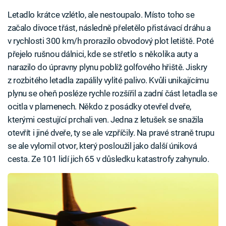
Letadlo krátce vzlétlo, ale nestoupalo. Místo toho se
začalo divoce třást, následně přeletělo přistávací dráhu a
v rychlosti 300 km/h prorazilo obvodový plot letiště. Poté
přejelo rušnou dálnici, kde se střetlo s několika auty a
narazilo do úpravny plynu poblíž golfového hřiště. Jiskry
z rozbitého letadla zapálily vylité palivo. Kvůli unikajícímu
plynu se oheň posléze rychle rozšířil a zadní část letadla se
ocitla v plamenech. Někdo z posádky otevřel dveře,
kterými cestující prchali ven. Jedna z letušek se snažila
otevřít i jiné dveře, ty se ale vzpříčily. Na pravé straně trupu
se ale vylomil otvor, který posloužil jako další úniková
cesta. Ze 101 lidí jich 65 v důsledku katastrofy zahynulo.