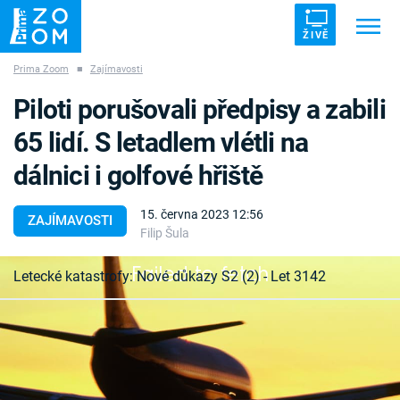
ŽIVĚ
Prima Zoom
■
Zajímavosti
Trendy:
ZRÁDCI
UFO
DRUHÁ SVĚTOVÁ VÁLKA
Piloti porušovali předpisy a zabili
ZÁHADY
VETŘELCI DÁVNOVĚKU
65 lidí. S letadlem vlétli na
dálnici i golfové hřiště
15. června 2023 12:56
ZAJÍMAVOSTI
Filip Šula
Témata
Failed to fetch
Letecké katastrofy: Nové důkazy S2 (2) - Let 3142
Témata
Pořady
O tom, že přísné dodržování předpisů má svůj
důvod, nás v roce 1999 přesvědčila tragédie letu
TV Program
LAPA 3142. Letadlo Boeing 737 se 101 lidmi na