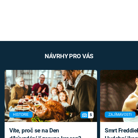
NÁVRHY PRO VÁS
5
HISTORIE
ZAJÍMAVOSTI
Víte, proč se na Den
Smrt Freddie