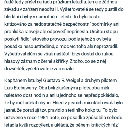
řadě tedy přišel na řadu průzkum letadla, ten ale žádnou
závadu v zařízení neodhalil. Vyšetřovatelé se tedy pustili do
hledání chyby v samotném letišti. To bylo často
kritizováno za nedostatečné bezpečnostní podmínky, ani
prohlídka ranveje ale odpověď nepřinesla. Určitou stopu
poskytl řídící letového provozu, podle jehož slov byla
posádka nesoustředěná, o moc víc toho ale neprozradil.
Vyšetřovatelům se však naštěstí brzy dostal do rukou
hlasový záznam z černé skříňky. Z toho, co se z něj
dozvěděli, vyšetřovatele zamrazilo.
Kapitánem letu byl Gustavo R. Weigel a druhým pilotem
Luis Etchewerry. Oba byli zkušenými piloty, oba měli
nalétáno dost hodin a ani u jednoho se nepředpokládalo,
že by měl udělat chybu. Hned v prvních minutách však bylo
jasné, že porušují tzv. pravidlo sterilního kokpitu. To bylo
ustaveno v roce 1981 poté, co posádka způsobila nehodu
letadla kvůli rozptýlení, a ukládá, že během kritických fází