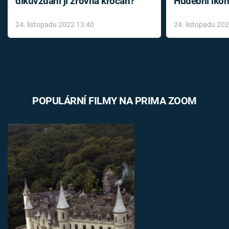
díkůvzdání jí zrovna krocan?
Hudební ikon
až do konce 
24. listopadu 2022 13:40
24. listopadu 20
léky
POPULÁRNÍ FILMY NA PRIMA ZOOM