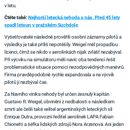
v letu.
Čtěte také:
Nejhorší letecká nehoda u nás. Před 45 lety
spadl letoun v pražském Suchdole
Vyšetřovatelé následně prověřili osobní záznamy pilotů a
výsledky je také příliš nepotěšily. Weigel měl propadlou
licenci, čímž se nikdo v aerolinkách nijak zvlášť nezabýval.
Při výcviku na simulátoru měli navíc oba tendenci řešit
problematické situace pomocí nezodpovědných manévrů.
Firma pravděpodobně rychle expandovala a na výcvik
pilotů jí nezbýval čas.
Za hlavního viníka nehody byl určen zesnulý kapitán
Gustavo R. Weigel, obvinění z nedbalosti s následkem
smrti ale čelili také velitel argentinských leteckých sil
Enrique Dutra, provozní ředitel aerolinek LAPA Fabian
Chionetti a šéfka lidských zdrojů Nora Arzenová. Ani jeden