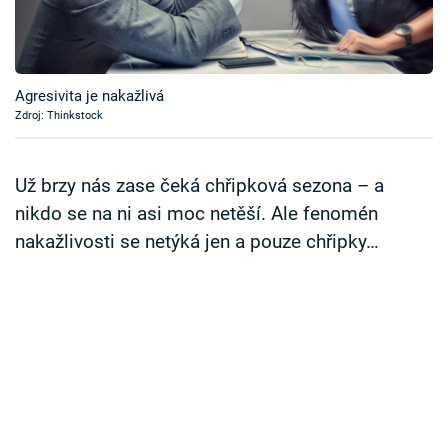
Časopis
Sledujte prima+
Agresivita je nakažlivá
Zdroj: Thinkstock
Přihlášení
Už brzy nás zase čeká chřipková sezona – a
Sledujte nás
nikdo se na ni asi moc netěší. Ale fenomén
nakažlivosti se netýká jen a pouze chřipky…