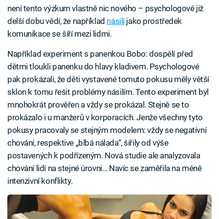
není tento výzkum vlastně nic nového – psychologové již
delší dobu vědí, že například
násilí
jako prostředek
komunikace se šíří mezi lidmi.
Například experiment s panenkou Bobo: dospělí před
dětmi tloukli panenku do hlavy kladivem. Psychologové
pak prokázali, že děti vystavené tomuto pokusu měly větší
sklon k tomu řešit problémy násilím. Tento experiment byl
mnohokrát prověřen a vždy se prokázal. Stejně se to
prokázalo i u manžerů v korporacích. Jenže všechny tyto
pokusy pracovaly se stejným modelem: vždy se negativní
chování, respektive „blbá nálada“, šířily od výše
postavených k podřízeným. Nová studie ale analyzovala
chování lidí na stejné úrovni… Navíc se zaměřila na méně
intenzivní konflikty.