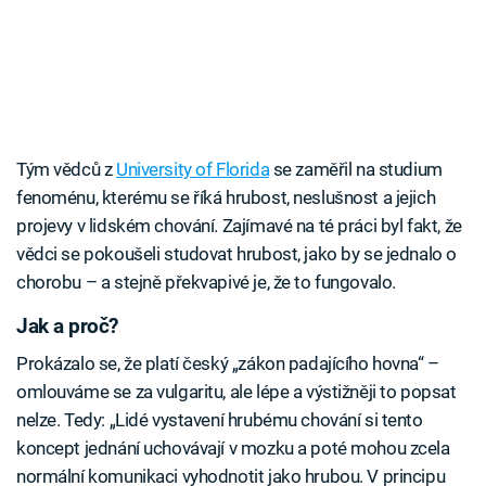
Tým vědců z
University of Florida
se zaměřil na studium
fenoménu, kterému se říká hrubost, neslušnost a jejich
projevy v lidském chování. Zajímavé na té práci byl fakt, že
vědci se pokoušeli studovat hrubost, jako by se jednalo o
chorobu – a stejně překvapivé je, že to fungovalo.
Jak a proč?
Prokázalo se, že platí český „zákon padajícího hovna“ –
omlouváme se za vulgaritu, ale lépe a výstižněji to popsat
nelze. Tedy: „Lidé vystavení hrubému chování si tento
koncept jednání uchovávají v mozku a poté mohou zcela
normální komunikaci vyhodnotit jako hrubou. V principu