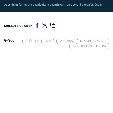
Odesláním formuláře souhlasíte s
podmínkami zpracování osobních údajů
SDÍLEJTE ČLÁNEK
ŠTÍTKY
CHŘIPKA
NÁSILÍ
VÝCHOVA
NEVYCHOVANOST
UNIVERSITY OF FLORIDA