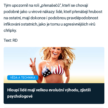
Tým upozornil na roli „přenašečů“, kteří se chovají
podobně jako u virové nákazy: lidé, kteří přenášejí hrubost
na ostatní, mají dokonce i podobnou pravděpodobnost
infikování ostatních, jako je tomu u agresivnějších virů
chřipky.
Text: RD
VĚDA A TECHNIKA
Hloupí lidé mají velkou evoluční výhodu, zjistili
psychologové