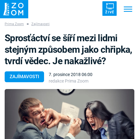
ŽIVĚ
Prima Zoom
■
Zajímavosti
Trendy:
ZRÁDCI
UFO
DRUHÁ SVĚTOVÁ VÁLKA
Sprosťáctví se šíří mezi lidmi
ZÁHADY
VETŘELCI DÁVNOVĚKU
stejným způsobem jako chřipka,
tvrdí vědec. Je nakažlivé?
7. prosince 2018 06:00
ZAJÍMAVOSTI
redakce Prima Zoom
Témata
Témata
Pořady
TV Program