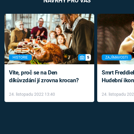
NÁVRHY PRO VÁS
5
HISTORIE
ZAJÍMAVOSTI
Víte, proč se na Den
Smrt Freddie
díkůvzdání jí zrovna krocan?
Hudební ikon
až do konce 
24. listopadu 2022 13:40
24. listopadu 20
léky