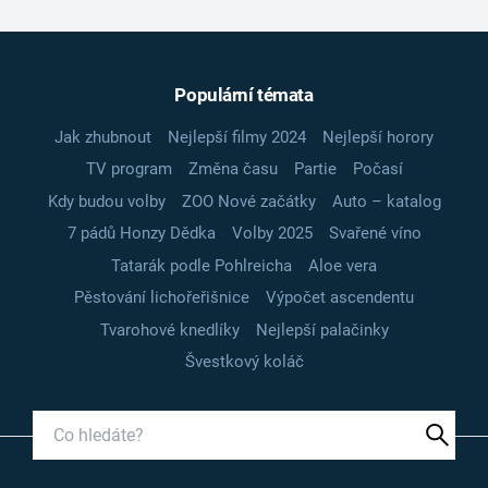
Populární témata
Jak zhubnout
Nejlepší filmy 2024
Nejlepší horory
TV program
Změna času
Partie
Počasí
Kdy budou volby
ZOO Nové začátky
Auto – katalog
7 pádů Honzy Dědka
Volby 2025
Svařené víno
Tatarák podle Pohlreicha
Aloe vera
Pěstování lichořeřišnice
Výpočet ascendentu
Tvarohové knedlíky
Nejlepší palačinky
Švestkový koláč