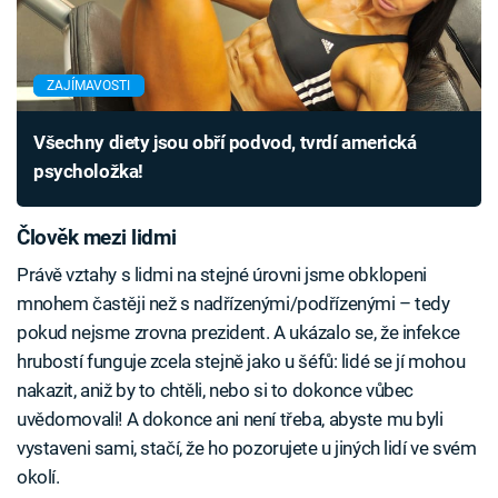
ZAJÍMAVOSTI
Všechny diety jsou obří podvod, tvrdí americká
psycholožka!
Člověk mezi lidmi
Právě vztahy s lidmi na stejné úrovni jsme obklopeni
mnohem častěji než s nadřízenými/podřízenými – tedy
pokud nejsme zrovna prezident. A ukázalo se, že infekce
hrubostí funguje zcela stejně jako u šéfů: lidé se jí mohou
nakazit, aniž by to chtěli, nebo si to dokonce vůbec
uvědomovali! A dokonce ani není třeba, abyste mu byli
vystaveni sami, stačí, že ho pozorujete u jiných lidí ve svém
okolí.