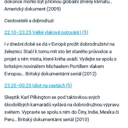
dokonce mohlo být příčinou globální změny klimatu...
Americký dokument (2009)
Cestovatelé a dobrodruzi:
22.10–23.25 Velké vlakové putování I (5)
I v dnešní době se dá v Evropě prožít dobrodružství na
železnici. Stačí k tomu mít sto let starého průvodce a
projet s ním místa, které kniha uvádí. Vydejte se spolu s
britským novinářem Michaelem Portillem vlakem
Evropou… Britský dokumentární seriál (2012)
23.25–00.20 Idiot na cestách (5)
Skeptik Karl Pilkington se pod taktovkou svých
škodolibých kamarádů vydává na dobrodružnou výpravu
světem. Vypravte se spolu s ním do Číny, Indie, Mexika či
Peru… Britský dokumentární seriál (2010)