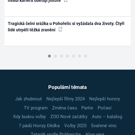
mladí kariéru obětují jistotě
Tragická čelní srážka u Pohořelic si vyžádala dva životy. Čtyři
lidé utrpěli těžká zranění
Populární témata
Jak zhubnout
Nejlepší filmy 2024
Nejlepší horory
TV program
Změna času
Partie
Počasí
Kdy budou volby
ZOO Nové začátky
Auto – katalog
7 pádů Honzy Dědka
Volby 2025
Svařené víno
Tatarák podle Pohlreicha
Aloe vera