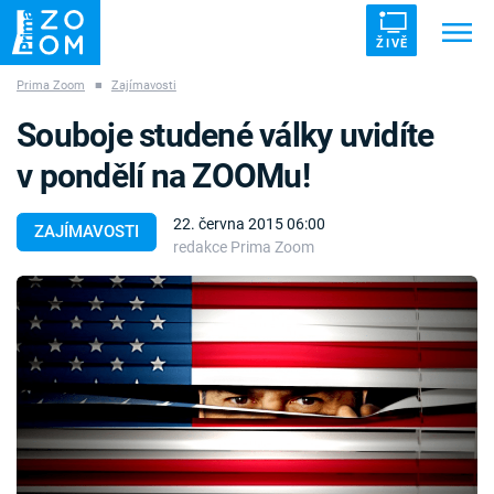
ŽIVĚ
Prima Zoom
■
Zajímavosti
Trendy:
ZRÁDCI
UFO
DRUHÁ SVĚTOVÁ VÁLKA
Souboje studené války uvidíte
ZÁHADY
VETŘELCI DÁVNOVĚKU
v pondělí na ZOOMu!
22. června 2015 06:00
ZAJÍMAVOSTI
redakce Prima Zoom
Témata
Témata
Pořady
TV Program