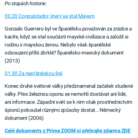
Po stopách historie:
00.20 Conquistador, který se stal Mayem
Gonzalo Guerrero byl ve Španělsku považován za zrádce a
kacíře, když se stal součástí mayské civilizace a založil si
rodinu s mayskou ženou. Nebylo však španělské
odsouzení příliš zbrklé? Španělsko-mexický dokument
(2013)
01.30 Za nepřátelskou linií
Konec druhé světové války předznamenal začátek studené
války. Přes železnou oponu se nemohli dostávat ani lidé,
ani informace. Západní svět se k nim však prostřednictvím
špionů pokoušel různými způsoby dostat… Německý
dokument (2006)
Celé dokumenty z Prima ZOOM si přehrajte zdarma ZDE