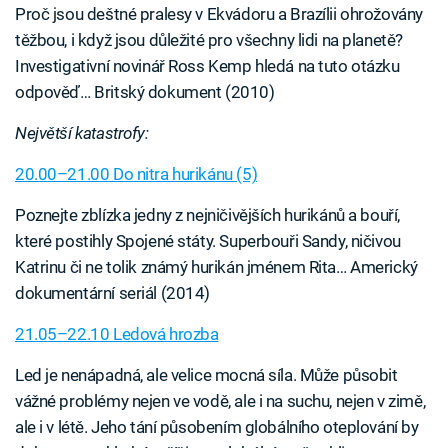
Proč jsou deštné pralesy v Ekvádoru a Brazílii ohrožovány
těžbou, i když jsou důležité pro všechny lidi na planetě?
Investigativní novinář Ross Kemp hledá na tuto otázku
odpověď… Britský dokument (2010)
Největší katastrofy:
20.00–21.00 Do nitra hurikánu (5)
Poznejte zblízka jedny z nejničivějších hurikánů a bouří,
které postihly Spojené státy. Superbouři Sandy, ničivou
Katrinu či ne tolik známý hurikán jménem Rita… Americký
dokumentární seriál (2014)
21.05–22.10 Ledová hrozba
Led je nenápadná, ale velice mocná síla. Může působit
vážné problémy nejen ve vodě, ale i na suchu, nejen v zimě,
ale i v létě. Jeho tání působením globálního oteplování by