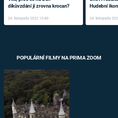
díkůvzdání jí zrovna krocan?
Hudební ikon
až do konce 
24. listopadu 2022 13:40
24. listopadu 20
léky
POPULÁRNÍ FILMY NA PRIMA ZOOM