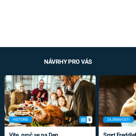
NÁVRHY PRO VÁS
5
HISTORIE
ZAJÍMAVOSTI
Víte, proč se na Den
Smrt Freddie