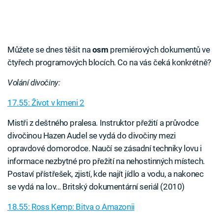
Můžete se dnes těšit na
osm
premiérových dokumentů ve
čtyřech programových blocích. Co na vás čeká konkrétně?
Volání divočiny:
17.55: Život v kmeni 2
Mistři z deštného pralesa. Instruktor přežití a průvodce
divočinou Hazen Audel se vydá do divočiny mezi
opravdové domorodce. Naučí se zásadní techniky lovu i
informace nezbytné pro přežití na nehostinných místech.
Postaví přístřešek, zjistí, kde najít jídlo a vodu, a nakonec
se vydá na lov… Britský dokumentární seriál (2010)
18.55: Ross Kemp: Bitva o Amazonii