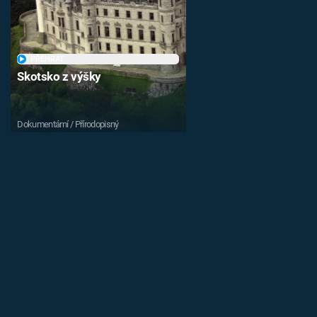
PŘEHRÁT
Skotsko z výšky
Dokumentární / Přírodopisný