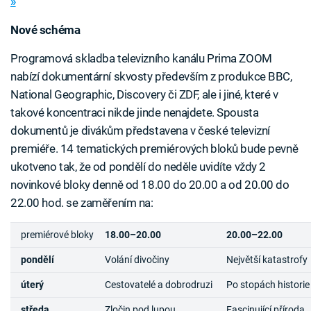
»
Nové schéma
Programová skladba televizního kanálu Prima ZOOM
nabízí dokumentární skvosty především z produkce BBC,
National Geographic, Discovery či ZDF, ale i jiné, které v
takové koncentraci nikde jinde nenajdete. Spousta
dokumentů je divákům představena v české televizní
premiéře. 14 tematických premiérových bloků bude pevně
ukotveno tak, že od pondělí do neděle uvidíte vždy 2
novinkové bloky denně od 18.00 do 20.00 a od 20.00 do
22.00 hod. se zaměřením na:
premiérové bloky
18.00–20.00
20.00–22.00
pondělí
Volání divočiny
Největší katastrofy
úterý
Cestovatelé a dobrodruzi
Po stopách historie
středa
Zločin pod lupou
Fascinující příroda