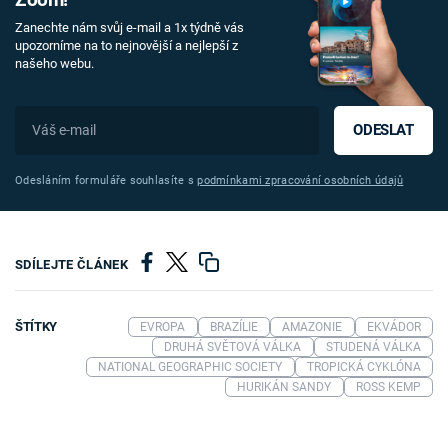
Zoom!
Zanechte nám svůj e-mail a 1x týdně vás
upozorníme na to nejnovější a nejlepší z
našeho webu.
ODESLAT
Odesláním formuláře souhlasíte s
podmínkami zpracování osobních údajů
SDÍLEJTE ČLÁNEK
ŠTÍTKY
EVROPA
BRAZÍLIE
AMAZONIE
EKVÁDOR
DRUHÁ SVĚTOVÁ VÁLKA
STUDENÁ VÁLKA
NATIONAL GEOGRAPHIC SOCIETY
TROPICKÁ CYKLÓNA
HURIKÁN SANDY
ROSS KEMP