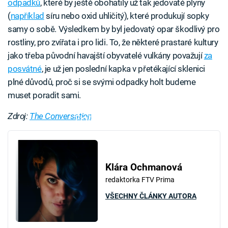
odpadků
, které by ještě obohatily už tak jedovaté plyny
(
například
síru nebo oxid uhličitý), které produkují sopky
samy o sobě. Výsledkem by byl jedovatý opar škodlivý pro
rostliny, pro zvířata i pro lidi. To, že některé prastaré kultury
jako třeba původní havajští obyvatelé vulkány považují
za
posvátné
, je už jen poslední kapka v přetékající sklenici
plné důvodů, proč si se svými odpadky holt budeme
muset poradit sami.
Zdroj:
The Conversation
Failed to fetch
Klára Ochmanová
redaktorka FTV Prima
VŠECHNY ČLÁNKY AUTORA