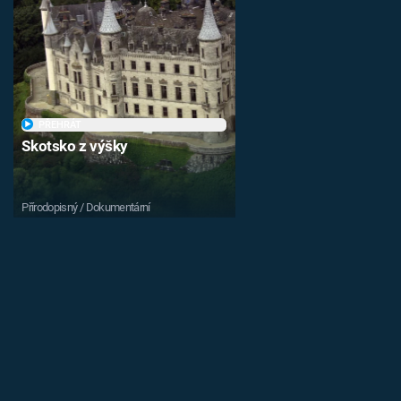
PŘEHRÁT
Skotsko z výšky
Přírodopisný / Dokumentární