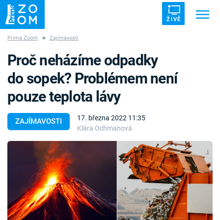
ŽIVĚ
Prima Zoom
■
Zajímavosti
Trendy:
ZRÁDCI
UFO
DRUHÁ SVĚTOVÁ VÁLKA
Proč neházíme odpadky
ZÁHADY
VETŘELCI DÁVNOVĚKU
do sopek? Problémem není
pouze teplota lávy
17. března 2022 11:35
ZAJÍMAVOSTI
Klára Ochmanová
Témata
Témata
Pořady
TV Program