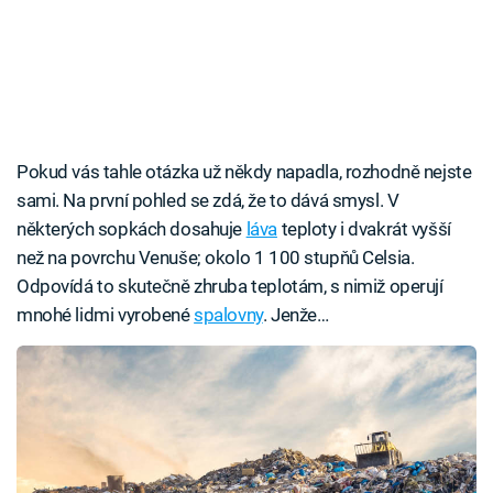
Pokud vás tahle otázka už někdy napadla, rozhodně nejste
sami. Na první pohled se zdá, že to dává smysl. V
některých sopkách dosahuje
láva
teploty i dvakrát vyšší
než na povrchu Venuše; okolo 1 100 stupňů Celsia.
Odpovídá to skutečně zhruba teplotám, s nimiž operují
mnohé lidmi vyrobené
spalovny
. Jenže…