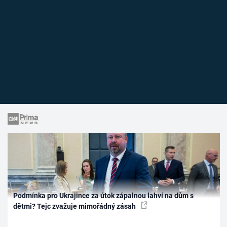
Podmínka pro Ukrajince za útok zápalnou lahví na dům s
dětmi? Tejc zvažuje mimořádný zásah