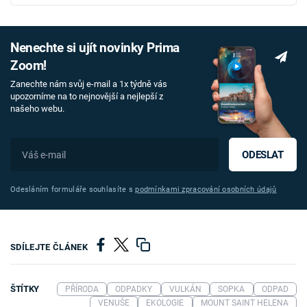
Nenechte si ujít novinky Prima
Zoom!
Zanechte nám svůj e-mail a 1x týdně vás
upozorníme na to nejnovější a nejlepší z
našeho webu.
ODESLAT
Odesláním formuláře souhlasíte s
podmínkami zpracování osobních údajů
SDÍLEJTE ČLÁNEK
ŠTÍTKY
PŘÍRODA
ODPADKY
VULKÁN
SOPKA
ODPAD
VENUŠE
EKOLOGIE
MOUNT SAINT HELENA