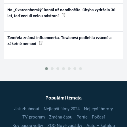
Na „Švarcenberský“ kanál už neodbočíte. Chyba vydržela 30
let, teď ceduli celou odstraní
Zemřela známá influencerka. Towleová podlehla vzácné a
zákeřné nemoci
Populární témata
Jak zhubnout
Nejlepší filmy 2024
Nejlepší horory
TV program
Změna času
Partie
Počasí
Kdy budou volby
ZOO Nové začátky
Auto – katalog