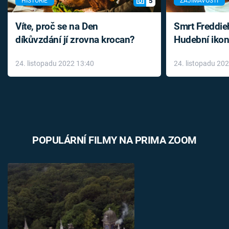
5
HISTORIE
ZAJÍMAVOSTI
Víte, proč se na Den
Smrt Freddie
díkůvzdání jí zrovna krocan?
Hudební ikon
až do konce 
24. listopadu 2022 13:40
24. listopadu 20
léky
POPULÁRNÍ FILMY NA PRIMA ZOOM