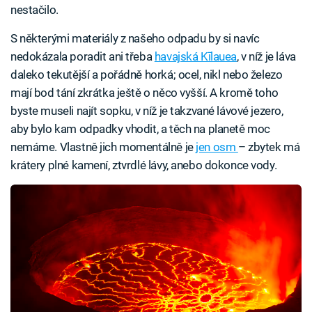
nestačilo.
S některými materiály z našeho odpadu by si navíc
nedokázala poradit ani třeba
havajská Kīlauea
, v níž je láva
daleko tekutější a pořádně horká; ocel, nikl nebo železo
mají bod tání zkrátka ještě o něco vyšší. A kromě toho
byste museli najít sopku, v níž je takzvané lávové jezero,
aby bylo kam odpadky vhodit, a těch na planetě moc
nemáme. Vlastně jich momentálně je
jen osm
– zbytek má
krátery plné kamení, ztvrdlé lávy, anebo dokonce vody.