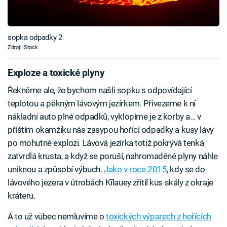
sopka odpadky 2
Zdroj: iStock
Exploze a toxické plyny
Řekněme ale, že bychom našli sopku s odpovídající
teplotou a pěkným lávovým jezírkem. Přivezeme k ní
nákladní auto plné odpadků, vyklopíme je z korby a… v
příštím okamžiku nás zasypou hořící odpadky a kusy lávy
po mohutné explozi. Lávová jezírka totiž pokrývá tenká
zatvrdlá krusta, a když se poruší, nahromaděné plyny náhle
uniknou a způsobí výbuch.
Jako v roce 2015
, kdy se do
lávového jezera v útrobách Kīlauey zřítil kus skály z okraje
kráteru.
A to už vůbec nemluvíme o
toxických výparech z hořících