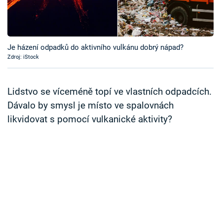
Časopis
Sledujte prima+
Je házení odpadků do aktivního vulkánu dobrý nápad?
Zdroj: iStock
Přihlášení
Lidstvo se víceméně topí ve vlastních odpadcích.
Sledujte nás
Dávalo by smysl je místo ve spalovnách
likvidovat s pomocí vulkanické aktivity?