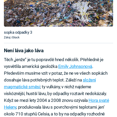
sopka odpadky 3
Zdroj: iStock
Není láva jako láva
Těch „jenže“ je tu popravdě hned několik. Přehledně je
vysvětlila americká geoložka
Emily Johnsonová
.
Především musíme vzít v potaz, že ne ve všech sopkách
dosahuje láva potřebných teplot. Záleží na
složení
magmatické směsi
; ty vulkány, v nichž najdeme
viskóznější, hustší lávu, by odpadky roztavit nedokázaly.
Když se mezi lety 2004 a 2008 znovu ozývala
Hora svaté
Heleny
, produkovala lávu s povrchovými teplotami ‚jen‘
okolo 710 stupňů Celsia, a to by na odpadky rozhodně