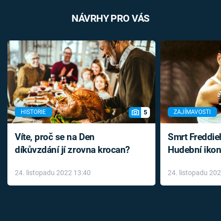
NÁVRHY PRO VÁS
5
HISTORIE
ZAJÍMAVOSTI
Víte, proč se na Den
Smrt Freddie
díkůvzdání jí zrovna krocan?
Hudební ikon
až do konce 
24. listopadu 2022 13:40
24. listopadu 20
léky