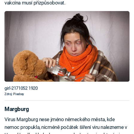
vakcína musí přizpůsobovat.
girl-2171052 1920
Zdroj: Pixabay
Margburg
Virus Margburg nese jméno německého města, kde
nemoc propukla, nicméně počátek šíření viru nalezneme v