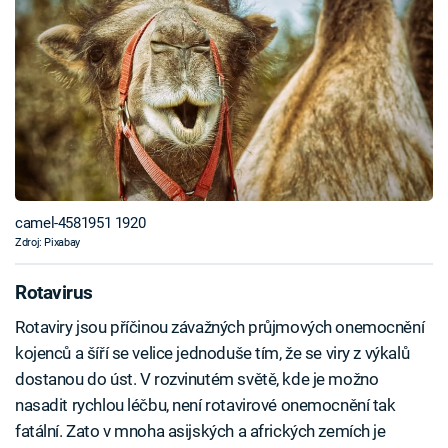
camel-4581951 1920
Zdroj: Pixabay
Rotavirus
Rotaviry jsou příčinou závažných průjmových onemocnění
kojenců a šíří se velice jednoduše tím, že se viry z výkalů
dostanou do úst. V rozvinutém světě, kde je možno
nasadit rychlou léčbu, není rotavirové onemocnění tak
fatální. Zato v mnoha asijských a afrických zemích je