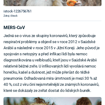
istock-1226756761
Zdroj: iStock
MERS-CoV
Jedná se o virus ze skupiny koronavirů, který způsobuje
respirační problémy a objevil se v roce 2012 v Saúdské
Arábii a následně v roce 2015 v Jižní Koreji. Jeho původ je
spojován s netopýry a před infikací lidí byla nemoc
diagnostikována u velbloudů, kteří jsou v Saúdské Arábii
relativně běžné zvíře. U infikovaných lidí vyvolává nemoc
horečku, kašel a dušnost, jež může přerůst do těžké
pneumonie. Odhadovaná míra úmrtnosti je mezi 30 % až
40 %, což z viru činí nejsmrtelnější ze známých koronavirů,
které se dokázaly ze zvířat dostat do lidských buněk.