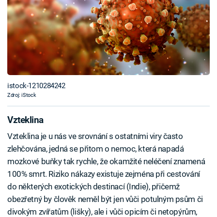
istock-1210284242
Zdroj: iStock
Vzteklina
Vzteklina je u nás ve srovnání s ostatními viry často
zlehčována, jedná se přitom o nemoc, která napadá
mozkové buňky tak rychle, že okamžité neléčení znamená
100% smrt. Riziko nákazy existuje zejména při cestování
do některých exotických destinací (Indie), přičemž
obezřetný by člověk neměl být jen vůči potulným psům či
divokým zvířatům (lišky), ale i vůči opicím či netopýrům,