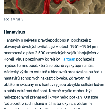
ebola virus 3
Hantavirus
Hantaviry s největší pravděpodobností pocházejí z
ulovených divokých zvířat a již v letech 1951–1954 jimi
onemocnělo přes 2 500 amerických vojáků bojujících v
Koreji. Virus přezdívaný korejský
Hantaan
pocházel z
myšice temnopásé, která se běžně vyskytuje i u nás.
Vědecký výzkum ostatně u hlodavců prokázal celou řadu
hantavirů schopných nakazit člověka. Zdravotními
obtížemi svázanými s hantaviry jsou obvykle selhání ledvin
a náhlá extrémní dušnost. Kromě myšic mohou být
nebezpečnými přenašeči i krysy nebo potkani. Ostatně
řadu obětí z řad indiánů má historicky na svědomí v