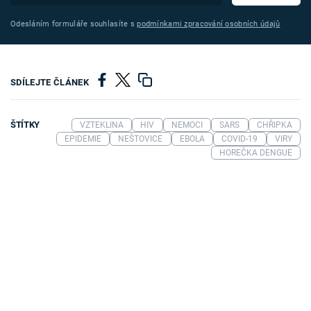
Odesláním formuláře souhlasíte s
podmínkami zpracování osobních údajů
SDÍLEJTE ČLÁNEK
ŠTÍTKY
VZTEKLINA
HIV
NEMOCI
SARS
CHŘIPKA
EPIDEMIE
NEŠTOVICE
EBOLA
COVID-19
VIRY
HOREČKA DENGUE