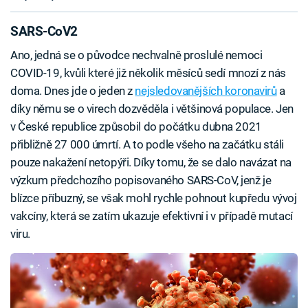
SARS-CoV2
Ano, jedná se o původce nechvalně proslulé nemoci
COVID-19, kvůli které již několik měsíců sedí mnozí z nás
doma. Dnes jde o jeden z
nejsledovanějších koronavirů
a
díky němu se o virech dozvěděla i většinová populace. Jen
v České republice způsobil do počátku dubna 2021
přibližně 27 000 úmrtí. A to podle všeho na začátku stáli
pouze nakažení netopýři. Díky tomu, že se dalo navázat na
výzkum předchozího popisovaného SARS-CoV, jenž je
blízce příbuzný, se však mohl rychle pohnout kupředu vývoj
vakcíny, která se zatím ukazuje efektivní i v případě mutací
viru.