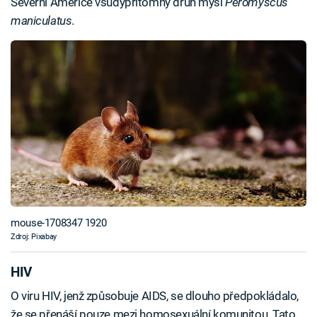
Severní Americe všudypřítomný druh myši
Peromyscus
maniculatus
.
mouse-1708347 1920
Zdroj: Pixabay
HIV
O viru HIV, jenž způsobuje AIDS, se dlouho předpokládalo,
že se přenáší pouze mezi homosexuální komunitou. Tato