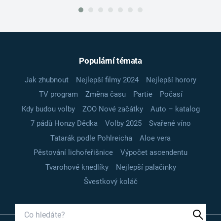
Populární témata
Jak zhubnout
Nejlepší filmy 2024
Nejlepší horory
TV program
Změna času
Partie
Počasí
Kdy budou volby
ZOO Nové začátky
Auto – katalog
7 pádů Honzy Dědka
Volby 2025
Svařené víno
Tatarák podle Pohlreicha
Aloe vera
Pěstování lichořeřišnice
Výpočet ascendentu
Tvarohové knedlíky
Nejlepší palačinky
Švestkový koláč