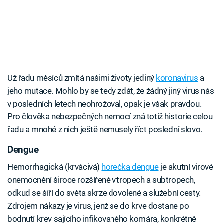
Už řadu měsíců zmítá našimi životy jediný
koronavirus
a
jeho mutace. Mohlo by se tedy zdát, že žádný jiný virus nás
v posledních letech neohrožoval, opak je však pravdou.
Pro člověka nebezpečných nemocí zná totiž historie celou
řadu a mnohé z nich ještě nemusely říct poslední slovo.
Dengue
Hemorrhagická (krvácivá)
horečka dengue
je akutní virové
onemocnění široce rozšířené v tropech a subtropech,
odkud se šíří do světa skrze dovolené a služební cesty.
Zdrojem nákazy je virus, jenž se do krve dostane po
bodnutí krev sajícího infikovaného komára, konkrétně