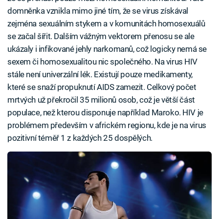
domněnka vznikla mimo jiné tím, že se virus získával
zejména sexuálním stykem a v komunitách homosexuálů
se začal šířit. Dalším vážným vektorem přenosu se ale
ukázaly i infikované jehly narkomanů, což logicky nemá se
sexem či homosexualitou nic společného. Na virus HIV
stále není univerzální lék. Existují pouze medikamenty,
které se snaží propuknutí AIDS zamezit. Celkový počet
mrtvých už překročil 35 milionů osob, což je větší část
populace, než kterou disponuje například Maroko. HIV je
problémem především v africkém regionu, kde je na virus
pozitivní téměř 1 z každých 25 dospělých.