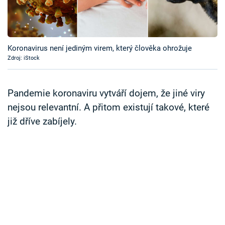
Časopis
Sledujte prima+
Koronavirus není jediným virem, který člověka ohrožuje
Zdroj: iStock
Přihlášení
Pandemie koronaviru vytváří dojem, že jiné viry
Sledujte nás
nejsou relevantní. A přitom existují takové, které
již dříve zabíjely.