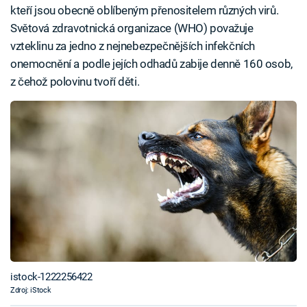
kteří jsou obecně oblíbeným přenositelem různých virů.
Světová zdravotnická organizace (WHO) považuje
vzteklinu za jedno z nejnebezpečnějších infekčních
onemocnění a podle jejích odhadů zabije denně 160 osob,
z čehož polovinu tvoří děti.
istock-1222256422
Zdroj: iStock