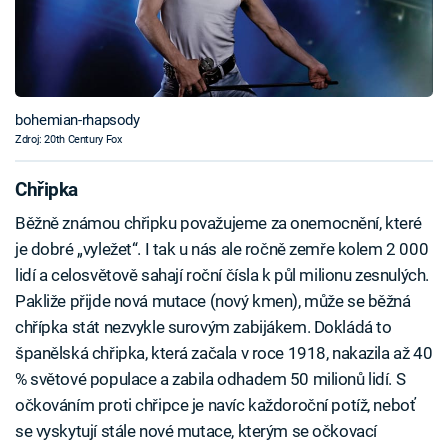
bohemian-rhapsody
Zdroj: 20th Century Fox
Chřipka
Běžně známou chřipku považujeme za onemocnění, které
je dobré „vyležet“. I tak u nás ale ročně zemře kolem 2 000
lidí a celosvětově sahají roční čísla k půl milionu zesnulých.
Pakliže přijde nová mutace (nový kmen), může se běžná
chřípka stát nezvykle surovým zabijákem. Dokládá to
španělská chřipka, která začala v roce 1918, nakazila až 40
% světové populace a zabila odhadem 50 milionů lidí. S
očkováním proti chřipce je navíc každoroční potíž, neboť
se vyskytují stále nové mutace, kterým se očkovací