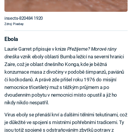
insects-820484 1920
Zdroj: Pixabay
Ebola
Laurie Garret připisuje v knize
Přežijeme? Morové rány
dneška
vznik eboly oblasti Bumba ležící na severní hranici
Zaire, což je oblast dnešního Konga, kde je běžná
konzumace masa z divočiny v podobě šimpanzů, paviánů
či kočkodanů. A právě zde přišel roku 1976 do misijní
nemocnice třicetiletý muž s těžkým průjmem a po
dvoudenním pobytu v nemocnici místo opustil a již ho
nikdy nikdo nespatřil.
Virus eboly se přenáší krví a dalšími tělními tekutinami, což
je důležité ve spojení s místními pohřebními tradicemi. Ty
jsou totiž spojené s odstraňováním zbytků potravy z