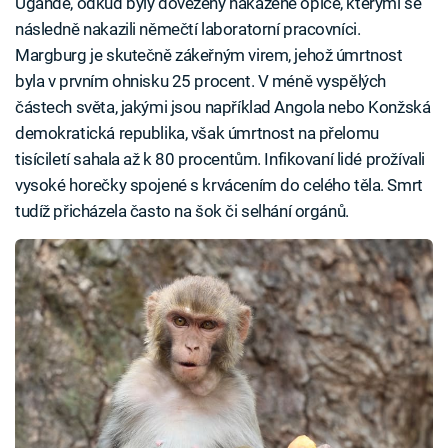
Ugandě, odkud byly dovezeny nakažené opice, kterými se
následně nakazili němečtí laboratorní pracovníci.
Margburg je skutečně zákeřným virem, jehož úmrtnost
byla v prvním ohnisku 25 procent. V méně vyspělých
částech světa, jakými jsou například Angola nebo Konžská
demokratická republika, však úmrtnost na přelomu
tisíciletí sahala až k 80 procentům. Infikovaní lidé prožívali
vysoké horečky spojené s krvácením do celého těla. Smrt
tudíž přicházela často na šok či selhání orgánů.