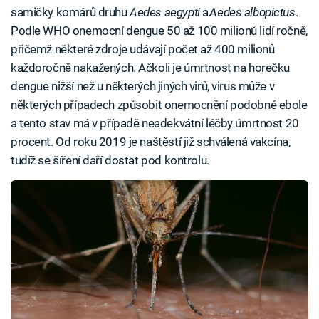
samičky komárů druhu
Aedes aegypti
a
Aedes albopictus
.
Podle WHO onemocní dengue 50 až 100 milionů lidí ročně,
přičemž některé zdroje udávají počet až 400 milionů
každoročně nakažených. Ačkoli je úmrtnost na horečku
dengue nižší než u některých jiných virů, virus může v
některých případech způsobit onemocnění podobné ebole
a tento stav má v případě neadekvátní léčby úmrtnost 20
procent. Od roku 2019 je naštěstí již schválená vakcína,
tudíž se šíření daří dostat pod kontrolu.