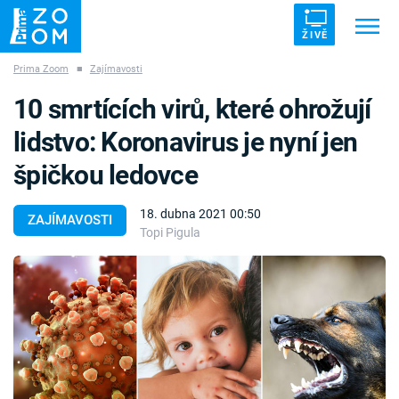
ŽIVĚ
Prima Zoom
■
Zajímavosti
Trendy:
ZRÁDCI
UFO
DRUHÁ SVĚTOVÁ VÁLKA
10 smrtících virů, které ohrožují
ZÁHADY
VETŘELCI DÁVNOVĚKU
lidstvo: Koronavirus je nyní jen
špičkou ledovce
18. dubna 2021 00:50
ZAJÍMAVOSTI
Topi Pigula
Témata
Témata
Pořady
TV Program