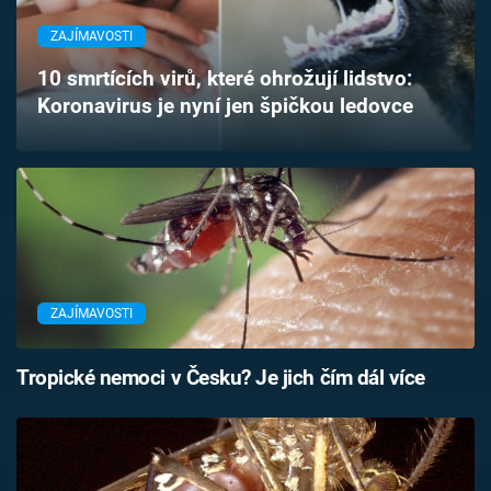
Časopis
ZAJÍMAVOSTI
Sledujte prima+
10 smrtících virů, které ohrožují lidstvo:
Koronavirus je nyní jen špičkou ledovce
Přihlášení
Sledujte nás
ZAJÍMAVOSTI
Tropické nemoci v Česku? Je jich čím dál více