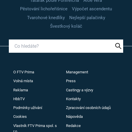
Tatarák podle Pohlreicha
Aloe vera
Pěstování lichořeřišnice
Výpočet ascendentu
Tvarohové knedlíky
Nejlepší palačinky
Švestkový koláč
O FTV Prima
Management
Volná místa
Press
Reklama
Castingy a výzvy
HbbTV
Kontakty
Podmínky užívání
Zpracování osobních údajů
Cookies
Nápověda
Vlastník FTV Prima spol. s
Redakce
r.o.