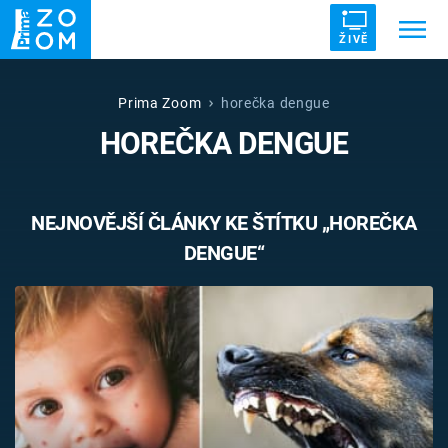
ŽIVĚ
Trendy:
ZRÁDCI
UFO
DRUHÁ SVĚTOVÁ VÁLKA
Prima Zoom
horečka dengue
HOREČKA DENGUE
ZÁHADY
VETŘELCI DÁVNOVĚKU
NEJNOVĚJŠÍ ČLÁNKY KE ŠTÍTKU „HOREČKA
DENGUE“
Témata
Témata
Pořady
TV Program