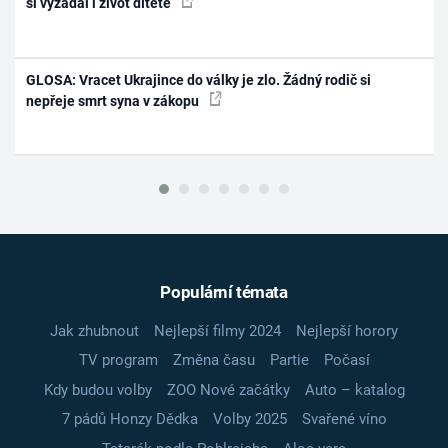
si vyžádal i život dítěte
GLOSA: Vracet Ukrajince do války je zlo. Žádný rodič si
nepřeje smrt syna v zákopu
Populární témata
Jak zhubnout
Nejlepší filmy 2024
Nejlepší horory
TV program
Změna času
Partie
Počasí
Kdy budou volby
ZOO Nové začátky
Auto – katalog
7 pádů Honzy Dědka
Volby 2025
Svařené víno