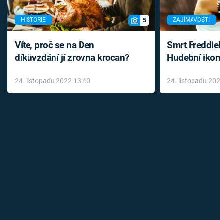
5
HISTORIE
ZAJÍMAVOSTI
Víte, proč se na Den
Smrt Freddie
díkůvzdání jí zrovna krocan?
Hudební ikon
až do konce 
24. listopadu 2022 13:40
24. listopadu 20
léky