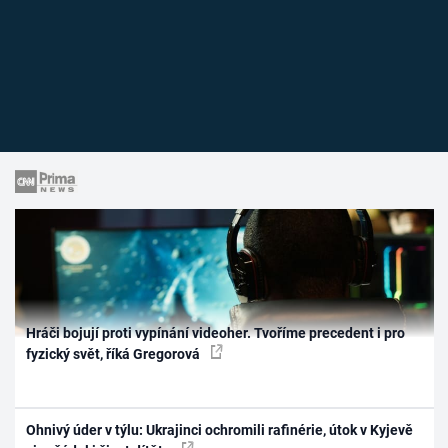
Hráči bojují proti vypínání videoher. Tvoříme precedent i pro
fyzický svět, říká Gregorová
Ohnivý úder v týlu: Ukrajinci ochromili rafinérie, útok v Kyjevě