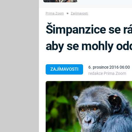
MARIE TEREZIE
vyhynuli
ADOLF HITLER
NAPOLEON
Prima Zoom
■
Zajímavosti
BONAPARTE
ATENTÁT NA
Šimpanzice se rá
REINHARDA
BRITSKÁ
HEYDRICHA
KRÁLOVSKÁ
aby se mohly od
RODINA
PRVNÍ SVĚTOVÁ
VÁLKA
6. prosince 2016 06:00
ZAJÍMAVOSTI
redakce Prima Zoom