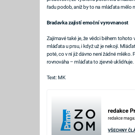
řadu podob, aniž by to na mláďata mělo 
Bradavka zajistí emoční vyrovnanost
Zajímavé také je, že vědci během tohoto v
mláďata u prsu, i když už je nekojí. Mláďa
poté, co v ní již dávno není žádné mléko. 
rovnováha – mláďata to zjevně uklidňuje.
Text: MK
redakce P
redakce maga
VŠECHNY ČL