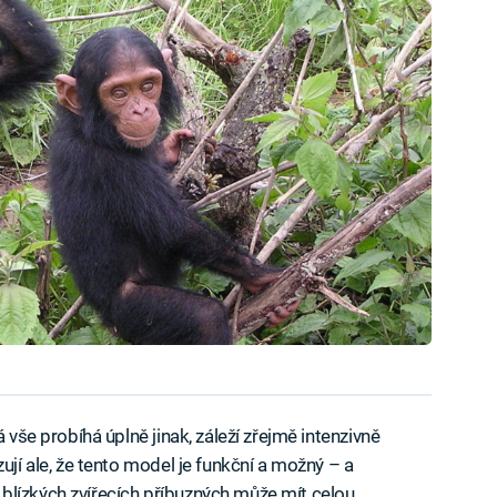
á vše probíhá úplně jinak, záleží zřejmě intenzivně
ují ale, že tento model je funkční a možný – a
blízkých zvířecích příbuzných může mít celou