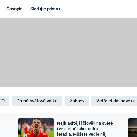
Časopis
Sledujte prima+
Věda a
Války
technika
STUDENÁ V
KORONAVIRUS
VÁLKA VE
VIETNAMU
VESMÍR
VÁLEČNÉ FI
MARS
SERIÁLY
FO
Druhá světová válka
Záhady
Vetřelci dávnověku
Nejhlasitější člověk na světě
Záhady a
Zajímav
řve stejně jako motor
letadla. Můžete vedle něj
konspirace