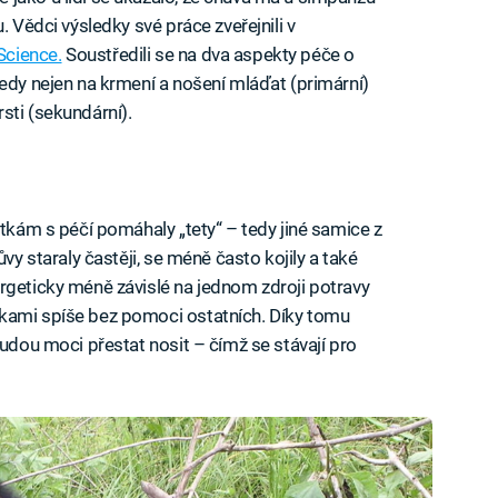
. Vědci výsledky své práce zveřejnili v
Science.
Soustředili se na dva aspekty péče o
Tedy nejen na krmení a nošení mláďat (primární)
srsti (sekundární).
atkám s péčí pomáhaly „tety“ – tedy jiné samice z
ůvy staraly častěji, se méně často kojily a také
rgeticky méně závislé na jednom zdroji potravy
kami spíše bez pomoci ostatních. Díky tomu
budou moci přestat nosit – čímž se stávají pro