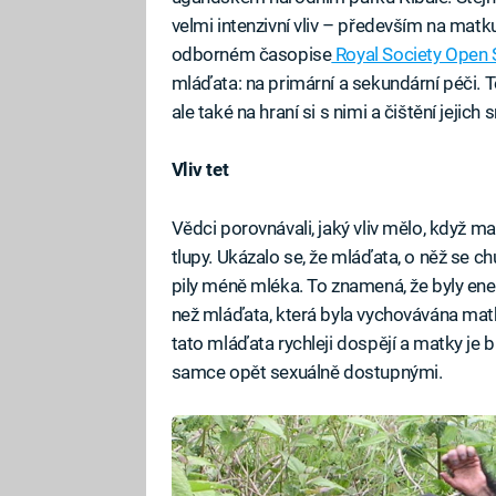
velmi intenzivní vliv – především na matku
odborném časopise
Royal Society Open 
mláďata: na primární a sekundární péči. 
ale také na hraní si s nimi a čištění jejich 
Vliv tet
Vědci porovnávali, jaký vliv mělo, když m
tlupy. Ukázalo se, že mláďata, o něž se ch
pily méně mléka. To znamená, že byly ene
než mláďata, která byla vychovávána mat
tato mláďata rychleji dospějí a matky je 
samce opět sexuálně dostupnými.