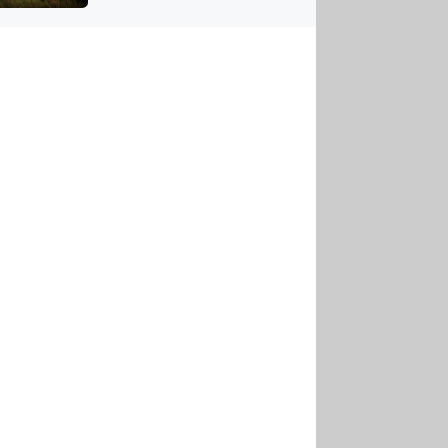
US
tornádem
RSUS
ZE A