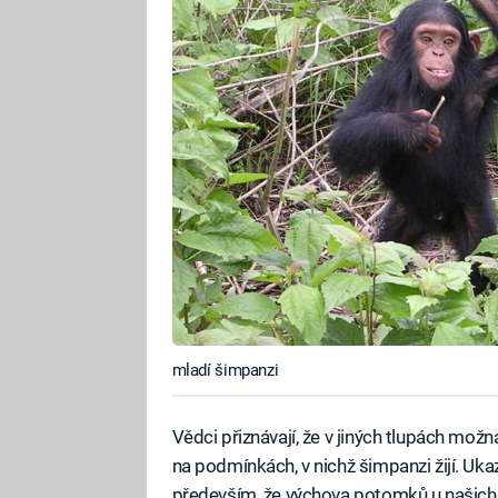
mladí šimpanzi
Vědci přiznávají, že v jiných tlupách možn
na podmínkách, v nichž šimpanzi žijí. Ukaz
především, že výchova potomků u našich 