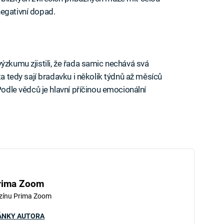
negativní dopad.
ýzkumu zjistili, že řada samic nechává svá
ta tedy sají bradavku i několik týdnů až měsíců
Podle vědců je hlavní příčinou emocionální
rima Zoom
zínu Prima Zoom
ÁNKY AUTORA