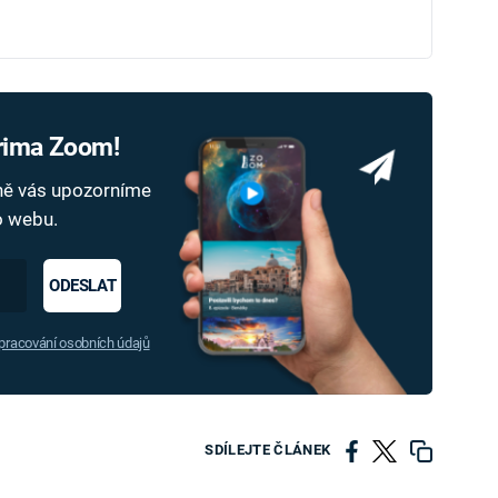
Prima Zoom!
dně vás upozorníme
ho webu.
ODESLAT
racování osobních údajů
SDÍLEJTE ČLÁNEK