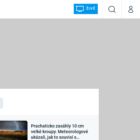
ŽIVĚ
Vyhledávání
Můj p
Prima+
ÁLKA
CNN Prima NEWS
Prima FRESH
Prima LIVING
LMY A
Prima Ženy
Prima LAJK
Prachaticko zasáhly 10 cm
osti
velké kroupy. Meteorologové
Sledujte nás
ukázali, jak to souvisí s