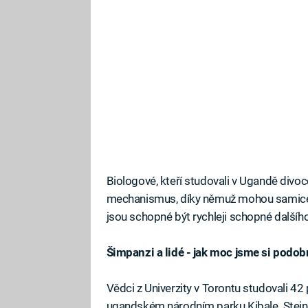
Biologové, kteří studovali v Ugandě divoc
mechanismus, díky němuž mohou samice r
jsou schopné být rychleji schopné dalšího
Šimpanzi a lidé - jak moc jsme si podob
Vědci z Univerzity v Torontu studovali 42
ugandském národním parku Kibale. Stejně 