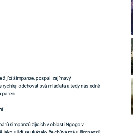
e žijící šimpanze, pospali zajímavý
ychleji odchovat svá mláďata a tedy následně
 páření.
ní
 párů šimpanzů žijících v oblasti Ngogo v
jako u lidí se ukázalo, že chůva má u šimpanzů