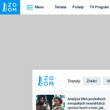
Menu
Témata
Pořady
TV Program
Cestování
Historie
HRADY A ZÁMKY
VIKINGOVÉ
HEDVÁBNÁ STEZKA
EPIDEMIE A
PANDEMIE
PŘÍRODA
STAROVĚKÝ EGYPT
Trendy:
Zrádci
U
Analýza DNA posledních
Druhá
Výročí
evropských neandrtálců
vyvrací teorii o tom, jak
světová válka