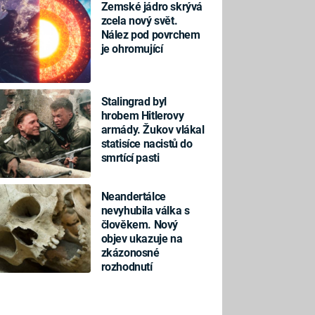
Zemské jádro skrývá
zcela nový svět.
Nález pod povrchem
je ohromující
Stalingrad byl
hrobem Hitlerovy
armády. Žukov vlákal
statisíce nacistů do
smrtící pasti
Neandertálce
nevyhubila válka s
člověkem. Nový
objev ukazuje na
zkázonosné
rozhodnutí