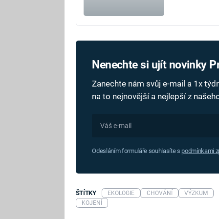
Nenechte si ujít novinky 
Zanechte nám svůj e-mail a 1x tý
na to nejnovější a nejlepší z naše
Odesláním formuláře souhlasíte s
podmínkami zp
ŠTÍTKY
EKOLOGIE
CHOVÁNÍ
VÝZKUM
KOJENÍ