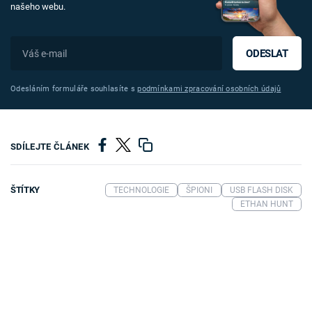
našeho webu.
ODESLAT
Odesláním formuláře souhlasíte s
podmínkami zpracování osobních údajů
SDÍLEJTE ČLÁNEK
ŠTÍTKY
TECHNOLOGIE
ŠPIONI
USB FLASH DISK
ETHAN HUNT