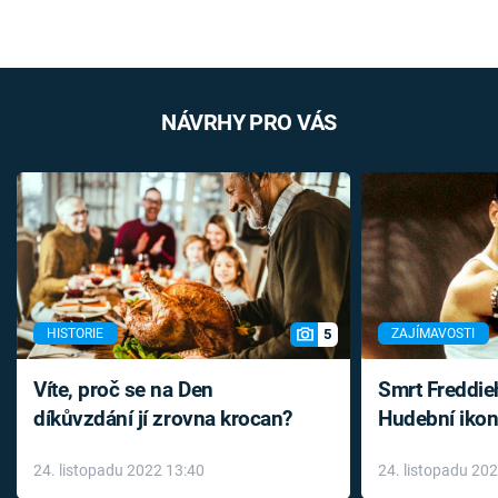
NÁVRHY PRO VÁS
5
HISTORIE
ZAJÍMAVOSTI
Víte, proč se na Den
Smrt Freddie
díkůvzdání jí zrovna krocan?
Hudební ikon
až do konce 
24. listopadu 2022 13:40
24. listopadu 20
léky