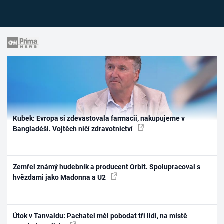
Kubek: Evropa si zdevastovala farmacii, nakupujeme v
Bangladéši. Vojtěch ničí zdravotnictví
Zemřel známý hudebník a producent Orbit. Spolupracoval s
hvězdami jako Madonna a U2
Útok v Tanvaldu: Pachatel měl pobodat tři lidi, na místě