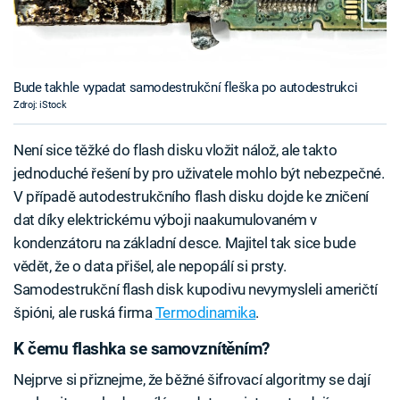
Bude takhle vypadat samodestrukční fleška po autodestrukci
Zdroj: iStock
Není sice těžké do flash disku vložit nálož, ale takto
jednoduché řešení by pro uživatele mohlo být nebezpečné.
V případě autodestrukčního flash disku dojde ke zničení
dat díky elektrickému výboji naakumulovaném v
kondenzátoru na základní desce. Majitel tak sice bude
vědět, že o data přišel, ale nepopálí si prsty.
Samodestrukční flash disk kupodivu nevymysleli američtí
špióni, ale ruská firma
Termodinamika
.
K čemu flashka se samovznítěním?
Nejprve si přiznejme, že běžné šifrovací algoritmy se dají