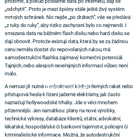
prolomit, a pokud posíláme data po internetu, dají se
„odchytit“. Proto je mezi špióny stále ještě živý systém
mrtvých schránek. Nic nejde „po drátech“, vše se předává
„z ruky do ruky“, aby riziko zachycení bylo co nejmenší. I
smazaná data na běžném flash disku nebo hard disku se
dají obnovit. Protože existují data, která by se za žádnou
cenu neměla dostat do nepovolaných rukou, má
samodestrukční flashka zajímavý komerční potenciál.
Tajných, nebo alespoň neveřejných informací vůbec není
málo.
A nemusí jít nutně o odpalovací kódy jaderných raket nebo
Failed to fetch
přístupová hesla k řízení jaderné elektrárny, jak často
naznačují hollywoodské trháky. Jde o věci mnohem
přízemnější. Jen namátkou: plány na nové výrobky,
technické výkresy, databáze klientů, státní, advokátní,
lékařské, hospodářské či bankovní tajemství, policejní či
kriminalistické informace. Možná, že autodestrukční