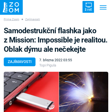
ŽIVĚ
Prima Zoom
■
Zajímavosti
Trendy:
ZRÁDCI
UFO
DRUHÁ SVĚTOVÁ VÁLKA
Samodestrukční flashka jako
ZÁHADY
VETŘELCI DÁVNOVĚKU
z Mission: Impossible je realitou.
Oblak dýmu ale nečekejte
7. března 2022 03:55
ZAJÍMAVOSTI
Topi Pigula
Témata
Témata
Pořady
TV Program