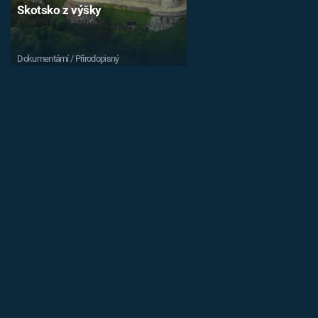
Skotsko z výšky
Dokumentární / Přírodopisný