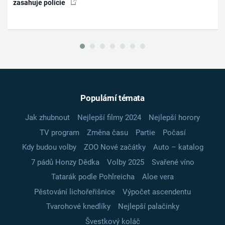
zasahuje policie
Populární témata
Jak zhubnout
Nejlepší filmy 2024
Nejlepší horory
TV program
Změna času
Partie
Počasí
Kdy budou volby
ZOO Nové začátky
Auto – katalog
7 pádů Honzy Dědka
Volby 2025
Svařené víno
Tatarák podle Pohlreicha
Aloe vera
Pěstování lichořeřišnice
Výpočet ascendentu
Tvarohové knedlíky
Nejlepší palačinky
Švestkový koláč