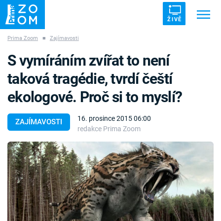
ŽIVĚ
Prima Zoom
■
Zajímavosti
Trendy:
ZRÁDCI
UFO
DRUHÁ SVĚTOVÁ VÁLKA
S vymíráním zvířat to není
ZÁHADY
VETŘELCI DÁVNOVĚKU
taková tragédie, tvrdí čeští
ekologové. Proč si to myslí?
16. prosince 2015 06:00
ZAJÍMAVOSTI
redakce Prima Zoom
Témata
Témata
Pořady
TV Program