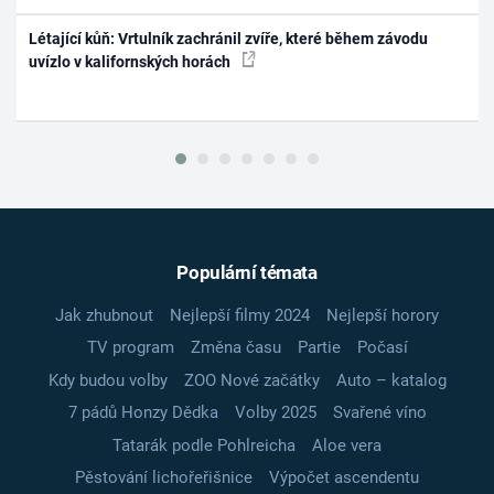
Létající kůň: Vrtulník zachránil zvíře, které během závodu
uvízlo v kalifornských horách
Populární témata
Jak zhubnout
Nejlepší filmy 2024
Nejlepší horory
TV program
Změna času
Partie
Počasí
Kdy budou volby
ZOO Nové začátky
Auto – katalog
7 pádů Honzy Dědka
Volby 2025
Svařené víno
Tatarák podle Pohlreicha
Aloe vera
Pěstování lichořeřišnice
Výpočet ascendentu