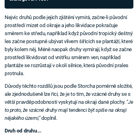
Nejvíc druhů podle jejich zjištění vymírá, začne-li původní
prostředí mizet od okraje a jeho likvidace pokračuje
směrem ke středu, například když původní tropický deštný
les začne postupně ubývat vlivem šířících se plantáží, které
byly kolem něj. Méně naopak druhy vymírají, když se začne
prostředí likvidovat od vnitřku směrem ven, například
plantáže se rozrůstají v okolí silnice, která původní prales
protnula.
Důvody těchto rozdílů jsou podle Storcha poměrně složité,
ale zjednodušeně lze říci, že je to tím, že vzácné druhy se s
větší pravděpodobností vyskytují na okraji dané plochy.
"Je
to proto, že vzácné druhy mají tendenci být spíše na okraji
nějakého území,"
doplnil.
Druh od druhu...