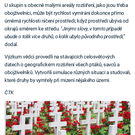
U skupin s obecně malými areály rozšíření, jako jsou třeba
obojživelníci, může být rychlost vymírání dokonce přímo
úměrná rychlosti ničení prostředí, když prostředí ubývá od
okrajů směrem ke středu.
"Jinými slovy, v tomto případě
ubude o tolik více druhů, o kolik ubylo původního prostředí,"
dodal.
Výzkum vědci provedli na stávajících celosvětových
datech o geografickém rozšíření všech ptáků, savců a
obojživelníků. Vytvořili simulace různých situací a studovali,
které druhy by vymřely při mizení nějakého území.
ČTK