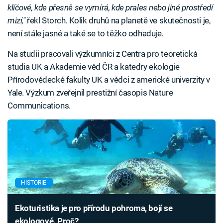
klíčové, kde přesně se vymírá, kde prales nebo jiné prostředí
mizí,"
řekl Storch. Kolik druhů na planetě ve skutečnosti je,
není stále jasné a také se to těžko odhaduje.
Na studii pracovali výzkumníci z Centra pro teoretická
studia UK a Akademie věd ČR a katedry ekologie
Přírodovědecké fakulty UK a vědci z americké univerzity v
Yale. Výzkum zveřejnil prestižní časopis Nature
Communications.
HISTORIE
Ekoturistika je pro přírodu pohroma, bojí se
ekologové. Proč?