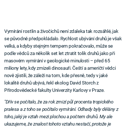
Vymírání rostlin a živočichů není zdaleka tak rozsáhlé, jak
se původně předpokládalo. Rychlost ubývání druhů je však
velká, a kdyby stejným tempem pokračovalo, může se
podle vědců za několik set let ztratit tolik druhů jako při
masovém vymírání v geologické minulosti – před 65
miliony lety, kdy zmizeli dinosauři. Čeští a američtí vědci
nově zjistili, že záleží na tom, kde přesně, tedy v jaké
lokalitě druhů ubývá, řekl ekolog David Storch z
Přírodovědecké fakulty Univerzity Karlovy v Praze.
"Dřív se počítalo, že za rok zmizí půl procenta tropického
pralesa a z toho se počítalo vymírání. Odhady byly dělány z
toho, jaký je vztah mezi plochou a počtem druhů. My ale
ukazujeme, že znalost tohoto vztahu nestačí, protože je