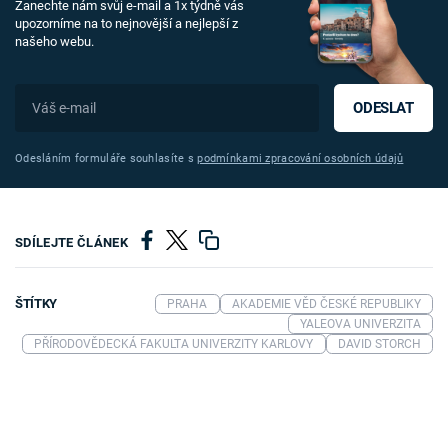
Zanechte nám svůj e-mail a 1x týdně vás
upozorníme na to nejnovější a nejlepší z
našeho webu.
ODESLAT
Odesláním formuláře souhlasíte s
podmínkami zpracování osobních údajů
SDÍLEJTE ČLÁNEK
ŠTÍTKY
PRAHA
AKADEMIE VĚD ČESKÉ REPUBLIKY
YALEOVA UNIVERZITA
PŘÍRODOVĚDECKÁ FAKULTA UNIVERZITY KARLOVY
DAVID STORCH