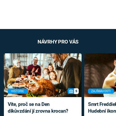
NÁVRHY PRO VÁS
5
HISTORIE
ZAJÍMAVOSTI
Víte, proč se na Den
Smrt Freddie
díkůvzdání jí zrovna krocan?
Hudební ikon