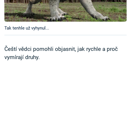
Časopis
Sledujte prima+
Tak tenhle už vyhynul...
Přihlášení
Čeští vědci pomohli objasnit, jak rychle a proč
vymírají druhy.
Sledujte nás