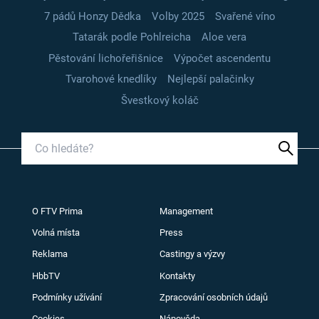
7 pádů Honzy Dědka
Volby 2025
Svařené víno
Tatarák podle Pohlreicha
Aloe vera
Pěstování lichořeřišnice
Výpočet ascendentu
Tvarohové knedlíky
Nejlepší palačinky
Švestkový koláč
O FTV Prima
Management
Volná místa
Press
Reklama
Castingy a výzvy
HbbTV
Kontakty
Podmínky užívání
Zpracování osobních údajů
Cookies
Nápověda