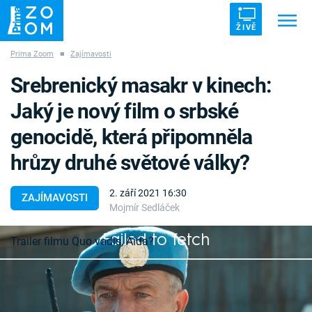
ŽIVĚ
Prima Zoom
■
Zajímavosti
Trendy:
ZRÁDCI
UFO
DRUHÁ SVĚTOVÁ VÁLKA
Srebrenický masakr v kinech:
ZÁHADY
VETŘELCI DÁVNOVĚKU
Jaký je nový film o srbské
genocidě, která připomněla
hrůzy druhé světové války?
Témata
2. září 2021 16:30
ZAJÍMAVOSTI
Mojmír Sedláček
Témata
Failed to fetch
Trailer filmu Quo vadis, Aida?
Pořady
Nezapomenout na vlastní historii a spojit lidi
TV Program
napříč názory a vyznáním. Bosenská režisérka