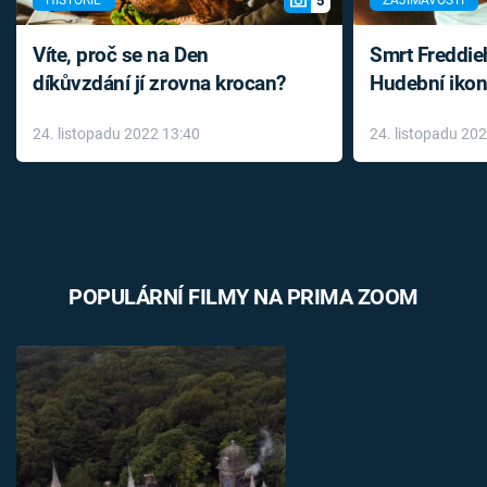
5
HISTORIE
ZAJÍMAVOSTI
Víte, proč se na Den
Smrt Freddie
díkůvzdání jí zrovna krocan?
Hudební ikon
až do konce 
24. listopadu 2022 13:40
24. listopadu 20
léky
POPULÁRNÍ FILMY NA PRIMA ZOOM