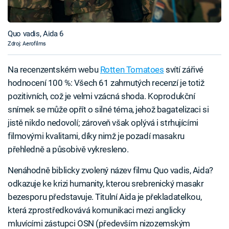
Quo vadis, Aida 6
Zdroj: Aerofilms
Na recenzentském webu
Rotten Tomatoes
svítí zářivé
hodnocení 100 %: Všech 61 zahrnutých recenzí je totiž
pozitivních, což je velmi vzácná shoda. Koprodukční
snímek se může opřít o silné téma, jehož bagatelizaci si
jistě nikdo nedovolí; zároveň však oplývá i strhujícími
filmovými kvalitami, díky nimž je pozadí masakru
přehledně a působivě vykresleno.
Nenáhodně biblicky zvolený název filmu Quo vadis, Aida?
odkazuje ke krizi humanity, kterou srebrenický masakr
bezesporu představuje. Titulní Aida je překladatelkou,
která zprostředkovává komunikaci mezi anglicky
mluvícími zástupci OSN (především nizozemským