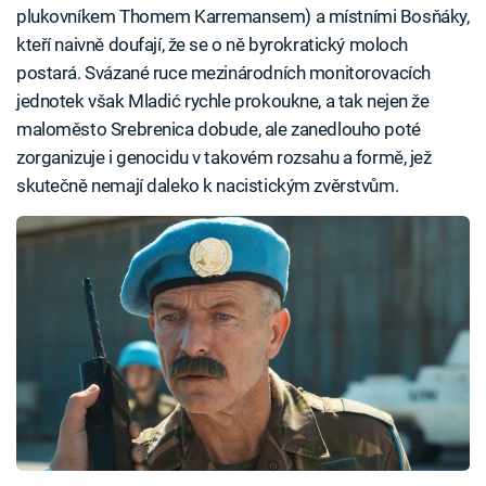
plukovníkem Thomem Karremansem) a místními Bosňáky,
kteří naivně doufají, že se o ně byrokratický moloch
postará. Svázané ruce mezinárodních monitorovacích
jednotek však Mladić rychle prokoukne, a tak nejen že
maloměsto Srebrenica dobude, ale zanedlouho poté
zorganizuje i genocidu v takovém rozsahu a formě, jež
skutečně nemají daleko k nacistickým zvěrstvům.