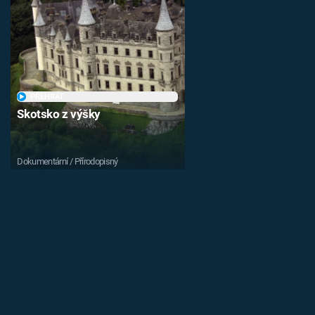
PŘEHRÁT
Skotsko z výšky
Dokumentární / Přírodopisný