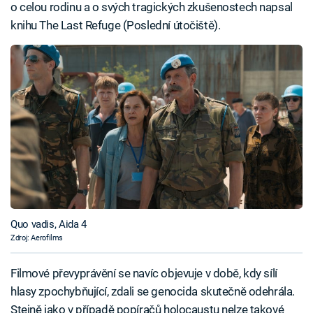
o celou rodinu a o svých tragických zkušenostech napsal
knihu The Last Refuge (Poslední útočiště).
Quo vadis, Aida 4
Zdroj: Aerofilms
Filmové převyprávění se navíc objevuje v době, kdy sílí
hlasy zpochybňující, zdali se genocida skutečně odehrála.
Stejně jako v případě popíračů holocaustu nelze takové