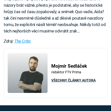
názory brát vážně, přesto je podstatné, aby se historické
hrůzy čas od času zopakovaly; a snímek Quo vadis, Aida?
tak činí nesmírně důsledně a až děsivě poutavě navzdory
tomu, že explicitní násilí téměř neobsahuje. Někdy totiž od
těch nejhorších věcí musíme odvrátit zrak…
Zdroj:
The Critic
Mojmír Sedláček
redaktor FTV Prima
VŠECHNY ČLÁNKY AUTORA