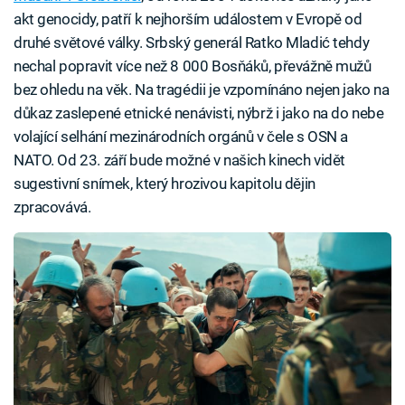
akt genocidy, patří k nejhorším událostem v Evropě od
druhé světové války. Srbský generál Ratko Mladić tehdy
nechal popravit více než 8 000 Bosňáků, převážně mužů
bez ohledu na věk. Na tragédii je vzpomínáno nejen jako na
důkaz zaslepené etnické nenávisti, nýbrž i jako na do nebe
volající selhání mezinárodních orgánů v čele s OSN a
NATO. Od 23. září bude možné v našich kinech vidět
sugestivní snímek, který hrozivou kapitolu dějin
zpracovává.