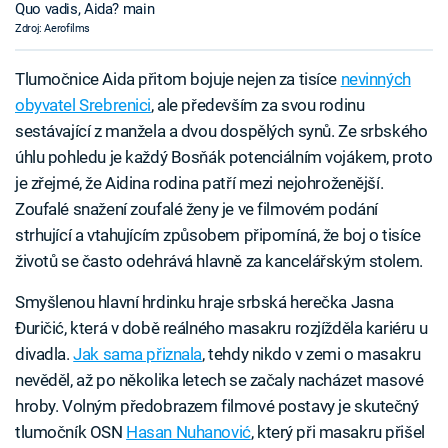
Quo vadis, Aida? main
Zdroj: Aerofilms
Tlumočnice Aida přitom bojuje nejen za tisíce
nevinných
obyvatel Srebrenici
, ale především za svou rodinu
sestávající z manžela a dvou dospělých synů. Ze srbského
úhlu pohledu je každý Bosňák potenciálním vojákem, proto
je zřejmé, že Aidina rodina patří mezi nejohroženější.
Zoufalé snažení zoufalé ženy je ve filmovém podání
strhující a vtahujícím způsobem připomíná, že boj o tisíce
životů se často odehrává hlavně za kancelářským stolem.
Smyšlenou hlavní hrdinku hraje srbská herečka Jasna
Đuričić, která v době reálného masakru rozjížděla kariéru u
divadla.
Jak sama přiznala
, tehdy nikdo v zemi o masakru
nevěděl, až po několika letech se začaly nacházet masové
hroby. Volným předobrazem filmové postavy je skutečný
tlumočník OSN
Hasan Nuhanović
, který při masakru přišel