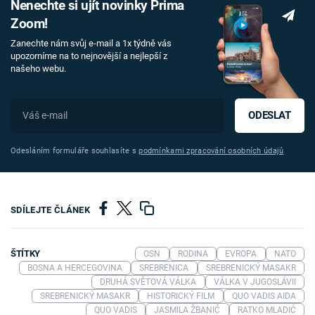
Nenechte si ujít novinky Prima
Zoom!
Zanechte nám svůj e-mail a 1x týdně vás
upozorníme na to nejnovější a nejlepší z
našeho webu.
ODESLAT
Odesláním formuláře souhlasíte s
podmínkami zpracování osobních údajů
SDÍLEJTE ČLÁNEK
ŠTÍTKY
OSN
RODINA
EVROPA
NATO
BOSNA A HERCEGOVINA
SREBRENICA
SREBRENICKÝ MASAKR
DRUHÁ SVĚTOVÁ VÁLKA
VÁLKA V JUGOSLÁVII
SREBRENICKÝ MASAKR
HISTORICKÝ FILM
QUO VADIS AIDA
QUO VADIS
JASMILA ŽBANIĆ
RATKO MLADIĆ