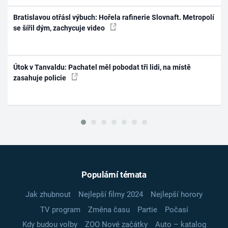
Bratislavou otřásl výbuch: Hořela rafinerie Slovnaft. Metropolí
se šířil dým, zachycuje video
Útok v Tanvaldu: Pachatel měl pobodat tři lidi, na místě
zasahuje policie
Populární témata
Jak zhubnout
Nejlepší filmy 2024
Nejlepší horory
TV program
Změna času
Partie
Počasí
Kdy budou volby
ZOO Nové začátky
Auto – katalog