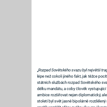
„
Rozpad Sovětského svazu byl největší tragé
lépe než cokoli jiného fakt, jak těžce poc
státních službách rozpad Sovětského svaz
délku mandátu, a coby člověk vystupující
ambice rozšiřovat nejen diplomatický, ale 
století byl svět jasně bipolárně rozdělen