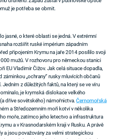
 toho druhého. Západ zůstal v putinovské optice
muž je potřeba se obrnit.
 jasné, o které oblasti se jedná. V extrémní
 snaha rozšířit ruské impérium západním
řed připojením Krymu na jaře 2014 posílilo svoji
9000 mužů. V rozhovoru pro německou stanici
při EU Vladimir Čižov. Jak celá situace dopadla,
d záminkou „ochrany“ rusky mluvících občanů
. Jedním z důležitých faktů, na který se ve víru
omínalo, je krymská dislokace velkého
 (a dříve sovětského) námořnictva.
Černomořská
rném a Středozemním moři kotví v několika
o moře, zatímco jeho letectvo a infrastruktura
Krymu a v Krasnodarském kraji v Rusku. A právě
ly a jsou považovány za velmi strategickou