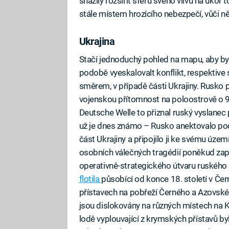
snažily rozšířit sféru svého vlivu na úkor
stále místem hrozícího nebezpečí, vůči ně
Ukrajina
Stačí jednoduchý pohled na mapu, aby bylo
podobě vyeskalovalt konflikt, respektive
směrem, v případě části Ukrajiny. Rusko p
vojenskou přítomnost na poloostrově o 
Deutsche Welle to přiznal ruský vyslanec 
už je dnes známo – Rusko anektovalo po
část Ukrajiny a připojilo ji ke svému území
osobních válečných tragédií poněkud zap
operativně-strategického útvaru ruského
flotila
působící od konce 18. století v Če
přístavech na pobřeží Černého a Azovskéh
jsou dislokovány na různých místech na 
lodě vyplouvající z krymských přístavů by