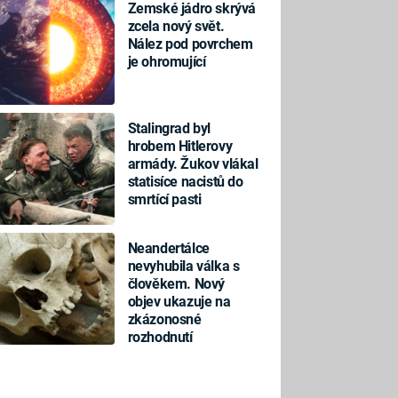
Zemské jádro skrývá
zcela nový svět.
Nález pod povrchem
je ohromující
Stalingrad byl
hrobem Hitlerovy
armády. Žukov vlákal
statisíce nacistů do
smrtící pasti
Neandertálce
nevyhubila válka s
člověkem. Nový
objev ukazuje na
zkázonosné
rozhodnutí