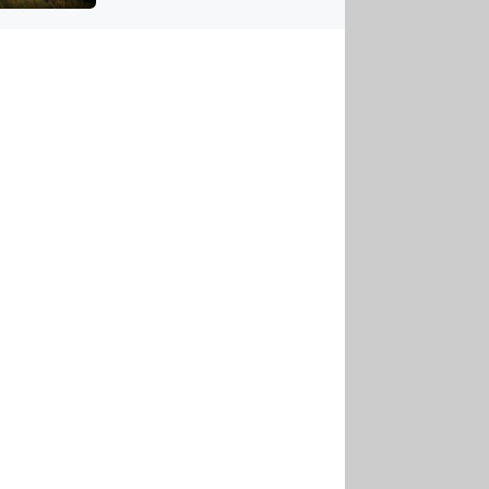
US
tornádem
RSUS
ZE A