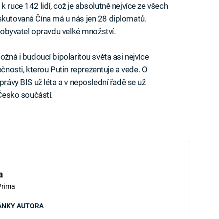
k ruce 142 lidí, což je absolutně nejvíce ze všech
skutovaná Čína má u nás jen 28 diplomatů.
y obyvatel opravdu velké množství.
ožná i budoucí bipolaritou světa asi nejvíce
nosti, kterou Putin reprezentuje a vede. O
právy BIS už léta a v neposlední řadě se už
 Česko součástí.
a
Prima
ÁNKY AUTORA