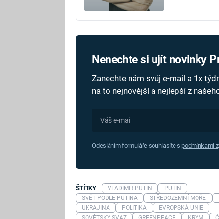
Nenechte si ujít novinky 
Zanechte nám svůj e-mail a 1x tý
na to nejnovější a nejlepší z naše
Odesláním formuláře souhlasíte s
podmínkami zp
ŠTÍTKY
VLADIMIR PUTIN
PUTIN
SVĚT PODLE PUTINA
STŘEDOZEMNÍ MOŘE
UKRAJINA
POLITIKA
EVROPSKÁ UNIE
SOVĚTSKÝ SVAZ
GREENPEACE
KRYM
Č