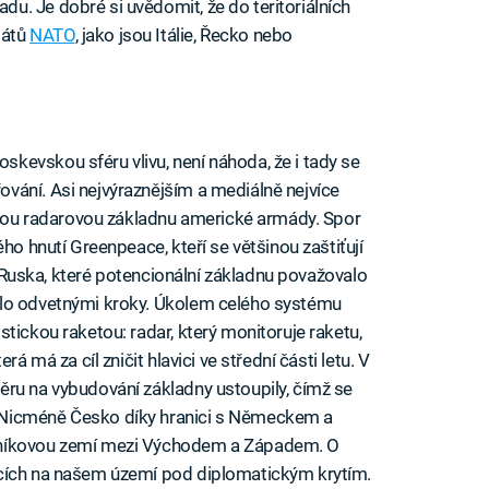
. Je dobré si uvědomit, že do teritoriálních
tátů
NATO
, jako jsou Itálie, Řecko nebo
iled to fetch
evskou sféru vlivu, není náhoda, že i tady se
vání. Asi nejvýraznějším a mediálně nejvíce
u radarovou základnu americké armády. Spor
ho hnutí Greenpeace, kteří se většinou zaštiťují
nu Ruska, které potencionální základnu považovalo
ilo odvetnými kroky. Úkolem celého systému
tickou raketou: radar, který monitoruje raketu,
á má za cíl zničit hlavici ve střední části letu. V
ěru na vybudování základny ustoupily, čímž se
 Nicméně Česko díky hranici s Německem a
zníkovou zemí mezi Východem a Západem. O
ících na našem území pod diplomatickým krytím.