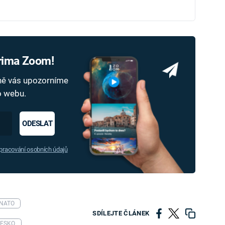
Prima Zoom!
dně vás upozorníme
ho webu.
ODESLAT
racování osobních údajů
NATO
SDÍLEJTE ČLÁNEK
ESKO