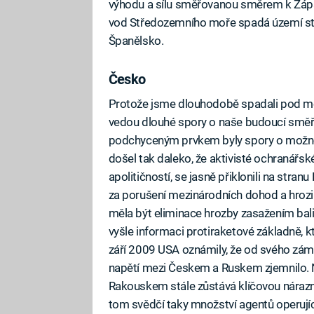
výhodu a sílu směřovanou směrem k Západu
vod Středozemního moře spadá území s
Španělsko.
Česko
Fa
Protože jsme dlouhodobě spadali pod mosk
vedou dlouhé spory o naše budoucí směřo
podchyceným prvkem byly spory o možno
došel tak daleko, že aktivisté ochranářské
apolitičností, se jasně přiklonili na stra
za porušení mezinárodních dohod a hroz
měla být eliminace hrozby zasažením balis
vyšle informaci protiraketové základně, kter
září 2009 USA oznámily, že od svého zám
napětí mezi Českem a Ruskem zjemnilo.
Rakouskem stále zůstává klíčovou nára
tom svědčí taky množství agentů operuj