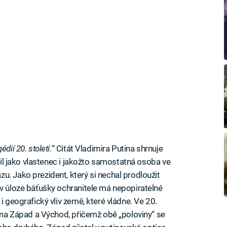
dií 20. století.
“ Citát Vladimira Putina shrnuje
ítil jako vlastenec i jakožto samostatná osoba ve
u. Jako prezident, který si nechal prodloužit
 v úloze báťušky ochranitele má nepopiratelné
i geografický vliv země, které vládne. Ve 20.
ý na Západ a Východ, přičemž obě „poloviny“ se