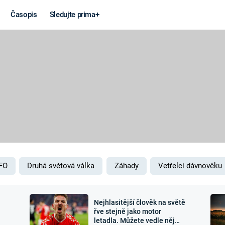
Časopis
Sledujte prima+
Věda a
Války
technika
STUDENÁ V
KORONAVIRUS
VÁLKA VE
VIETNAMU
VESMÍR
VÁLEČNÉ FI
MARS
SERIÁLY
FO
Druhá světová válka
Záhady
Vetřelci dávnověku
Nejhlasitější člověk na světě
Záhady a
Zajímav
řve stejně jako motor
letadla. Můžete vedle něj
konspirace