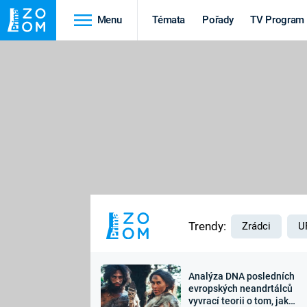
Menu
Témata
Pořady
TV Program
Cestování
Historie
HRADY A ZÁMKY
VIKINGOVÉ
HEDVÁBNÁ STEZKA
EPIDEMIE A
PANDEMIE
PŘÍRODA
STAROVĚKÝ EGYPT
Trendy:
Zrádci
U
Analýza DNA posledních
Druhá
Výročí
evropských neandrtálců
vyvrací teorii o tom, jak
světová válka