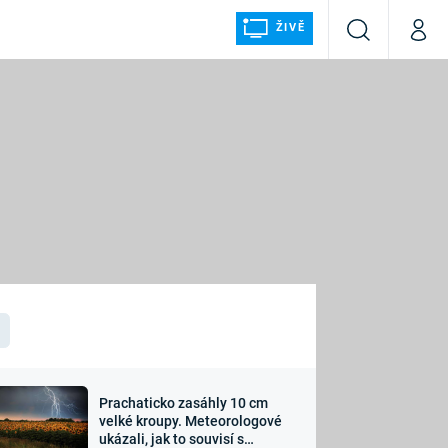
ŽIVĚ
Vyhledávání
Můj p
Prima+
ÁLKA
CNN Prima NEWS
Prima FRESH
Prima LIVING
LMY A
Prima Ženy
Prima LAJK
Prachaticko zasáhly 10 cm
osti
velké kroupy. Meteorologové
Sledujte nás
ukázali, jak to souvisí s