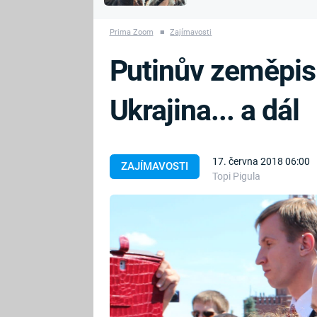
MARIE TEREZIE
vyhynuli
ADOLF HITLER
NAPOLEON
Prima Zoom
■
Zajímavosti
BONAPARTE
ATENTÁT NA
Putinův zeměpis
REINHARDA
BRITSKÁ
HEYDRICHA
KRÁLOVSKÁ
Ukrajina... a dál
RODINA
PRVNÍ SVĚTOVÁ
VÁLKA
17. června 2018 06:00
ZAJÍMAVOSTI
Topi Pigula