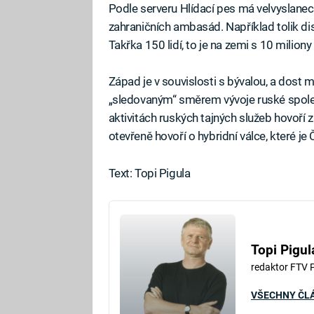
Podle serveru Hlídací pes má velvyslanec 
zahraničních ambasád. Například tolik di
Takřka 150 lidí, to je na zemi s 10 milion
Západ je v souvislosti s bývalou, a dost m
„sledovaným“ směrem vývoje ruské společ
aktivitách ruských tajných služeb hovoří z
otevřeně hovoří o hybridní válce, které je
Text: Topi Pigula
Topi Pigul
redaktor FTV 
VŠECHNY ČL